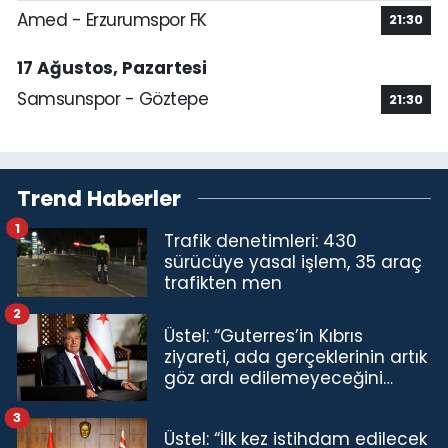
Amed - Erzurumspor FK
21:30
17 Ağustos, Pazartesi
Samsunspor - Göztepe
21:30
Trend Haberler
1
Trafik denetimleri: 430
sürücüye yasal işlem, 35 araç
trafikten men
2
Üstel: “Guterres’in Kıbrıs
ziyareti, ada gerçeklerinin artık
göz ardı edilemeyeceğini
göstermiştir”
3
Üstel: “İlk kez istihdam edilecek