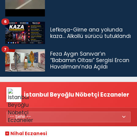
6
Lefkoşa-Girne ana yolunda
kaza… Alkollü sürücü tutuklandı
7
Feza Aygın Sanıvar’ın
“Babamın Oltası” Sergisi Ercan
Havalimanı’nda Açıldı
İstanbul Beyoğlu Nöbetçi Eczaneler
Nihal Eczanesi