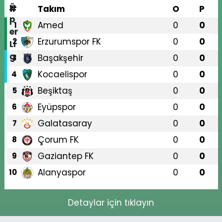
#
Takım
O
P
Amed
0
0
1
Erzurumspor FK
0
0
2
Başakşehir
0
0
3
Kocaelispor
0
0
4
Beşiktaş
0
0
5
Eyüpspor
0
0
6
Galatasaray
0
0
7
Çorum FK
0
0
8
Gaziantep FK
0
0
9
Alanyaspor
0
0
10
Detaylar için tıklayın