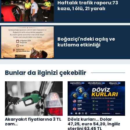
Haftalık trafik raporu:73
kaza, 1 ölü, 21 yaralı
Boğaziçi'ndeki açılış ve
kutlama etkinliği
Bunlar da ilginizi çekebilir
Akaryakıt fiyatlarına 3 TL
Döviz kurları… Dolar
zam…
47,25, euro 54,20, İngiliz
sterlini 63,45 TL