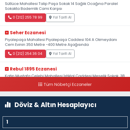
Sütlüce Mahallesi Talip Paşa Sokak 14 Sağlık Ocağına Paralel
Sokakta Bademlik Cami Karşısı
0 (212) 255 78 99
Yol Tarifi Al
Seher Eczanesi
Piyalepaşa Mahallesi Piyalepaşa Caddesi 104 A Okmeydanı
Cem Evinin 350 Metre -400 Metre Aşağısında
0 (212) 254 36 04
Yol Tarifi Al
Rebul 1895 Eczanesi
Katip Mustafa Çelebi Mahallesi İstiklal Caddesi Meşelik Sokak, 3B
Akbank Sanat karşısı, Fransız Konsolosluğu Çaprazı
Tüm Nöbetçi Eczaneler
0 (212) 243 69 36
Yol Tarifi Al
Döviz & Altın Hesaplayıcı