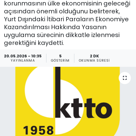
korunmasının ülke ekonomisinin geleceği
açısından önemli olduğunu belirterek,
Gündem
Yurt Dışındaki İtibari Paraların Ekonomiye
KKTC
Kazandırılması Hakkında Yasanın
uygulama sürecinin dikkatle izlenmesi
KKTC YEREL SEÇİM 2018
gerektiğini kaydetti.
20.05.2026 - 10:35
5
2 DK
Kültür Sanat
YAYINLANMA
GÖSTERIM
OKUNMA SÜRESI
Magazin
Moda
Nöbetçi Eczaneler
Otomobil Dünyası
Politika