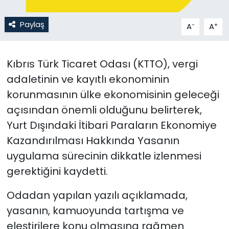
SAĞLIK
Paylaş
-
+
A
A
Spor
Kıbrıs Türk Ticaret Odası (KTTO), vergi
Teknoloji
adaletinin ve kayıtlı ekonominin
korunmasının ülke ekonomisinin geleceği
TÜRKiYE
açısından önemli olduğunu belirterek,
Yurt Dışındaki İtibari Paraların Ekonomiye
Video Galeri
Kazandırılması Hakkında Yasanın
YAŞAM
uygulama sürecinin dikkatle izlenmesi
gerektiğini kaydetti.
Yazarlar
Odadan yapılan yazılı açıklamada,
yasanın, kamuoyunda tartışma ve
eleştirilere konu olmasına rağmen