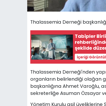
SAĞLIK
Thalassemia Derneği başkanlığı
Spor
Teknoloji
Tabipler Birl
rehberliğind
TÜRKiYE
şekilde düze
İçeriği Görüntü
Video Galeri
YAŞAM
Thalassemia Derneği'nden yapıla
organların belirlendiği olağan 
Yazarlar
başkanlığına Ahmet Varoğlu, as
sekreterliğe Asuman Özsayar ve 
Yönetim Kurulu asil üyeliklerin