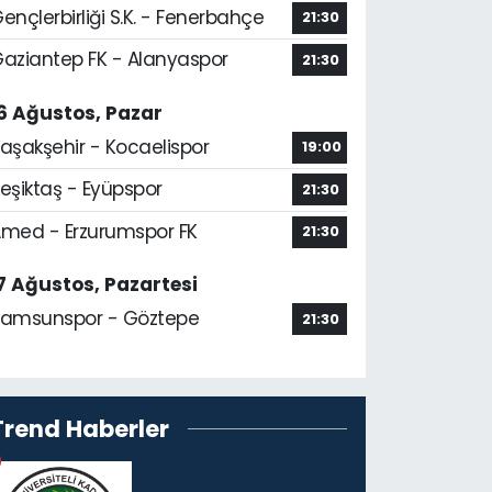
ençlerbirliği S.K. - Fenerbahçe
21:30
aziantep FK - Alanyaspor
21:30
6 Ağustos, Pazar
aşakşehir - Kocaelispor
19:00
eşiktaş - Eyüpspor
21:30
med - Erzurumspor FK
21:30
7 Ağustos, Pazartesi
amsunspor - Göztepe
21:30
Trend Haberler