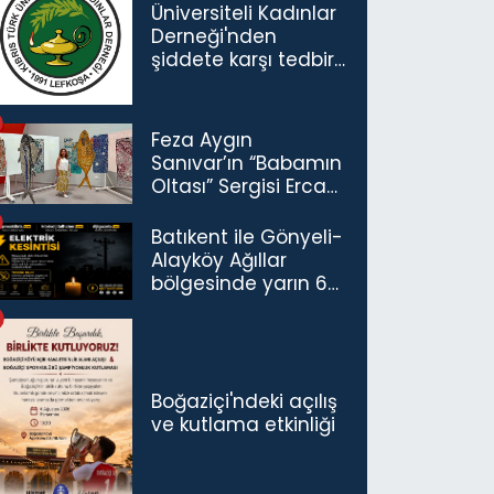
Üniversiteli Kadınlar
Derneği'nden
şiddete karşı tedbir
çağrısı
Feza Aygın
Sanıvar’ın “Babamın
Oltası” Sergisi Ercan
Havalimanı’nda
Açıldı
Batıkent ile Gönyeli-
Alayköy Ağıllar
bölgesinde yarın 6
saatlik elektrik
kesintisi…
Boğaziçi'ndeki açılış
ve kutlama etkinliği