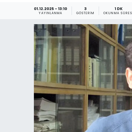
01.12.2025 - 13:10
3
1 DK
Gündem
YAYINLANMA
GÖSTERIM
OKUNMA SÜRES
KKTC
KKTC YEREL SEÇİM 2018
Kültür Sanat
Magazin
Moda
Nöbetçi Eczaneler
Otomobil Dünyası
Politika