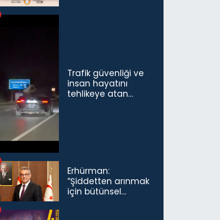
Trafik güvenliği ve
insan hayatını
tehlikeye atan
sürücü ve yolcuya
ceza...
Erhürman:
“Şiddetten arınmak
için bütünsel
politikaları
konuşmamız