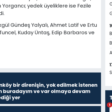
G
n Yorgancı; yedek üyeliklere ise Fezile
i.
G
gül Gündeş Yalyalı, Ahmet Latif ve Ertu
1
ç Tuncel, Kuday Üntaş, Edip Barbaros ve
B
B
A
1
S
nköy bir direnişin, yok edilmek istenen
Ben buradayım ve var olmaya devam
diği yer
1