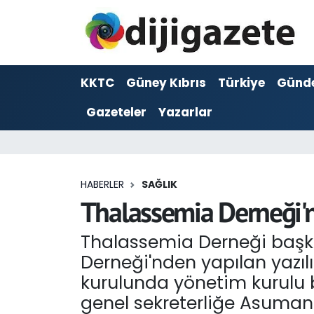
ADVERTORIAL
Hava Durumu
KKTC
Güney Kıbrıs
Türkiye
Günd
Dijigazete
Trafik Durumu
Gazeteler
Yazarlar
Dünya
Süper Lig Puan Durumu ve Fikstür
Eğitim
Tüm Manşetler
HABERLER
SAĞLIK
Ekonomi
Son Dakika Haberleri
Thalassemia Derneği'
Foto Galeri
Haber Arşivi
Thalassemia Derneği başka
Derneği'nden yapılan yazılı
GEZİ
kurulunda yönetim kurulu 
genel sekreterliğe Asuman 
Güncel