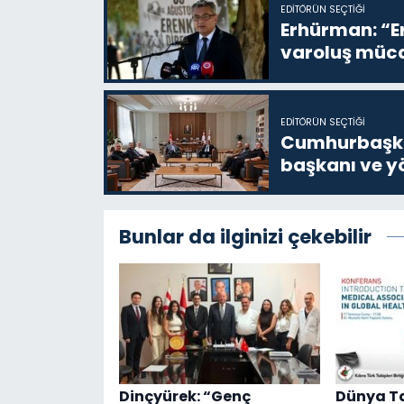
EDITÖRÜN SEÇTIĞI
Erhürman: “Er
varoluş müca
EDITÖRÜN SEÇTIĞI
Cumhurbaşkan
başkanı ve yö
Bunlar da ilginizi çekebilir
Dinçyürek: “Genç
Dünya Tab