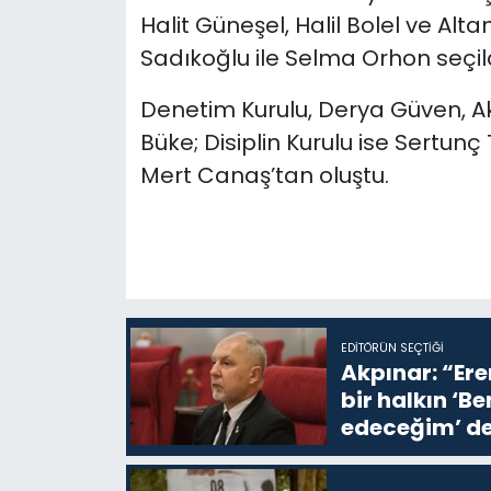
Halit Güneşel, Halil Bolel ve Alta
Sadıkoğlu ile Selma Orhon seçild
Denetim Kurulu, Derya Güven, Ak
Büke; Disiplin Kurulu ise Sertun
Mert Canaş’tan oluştu.
EDITÖRÜN SEÇTIĞI
Akpınar: “Ere
bir halkın ‘
edeceğim’ de