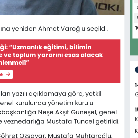
na yeniden Ahmet Varoğlu seçildi.
1
iği: “Uzmanlık eğitimi, bilimin
e ve toplum yararını esas alacak
nlenmeli”
le
n yazılı açıklamaya göre, yetkili
G
genel kurulunda yönetim kurulu
1
başkanlığa Neşe Akşit Güneşel, genel
K
veznedarlığa Mustafa Tuncel getirildi.
K
e Şöhret Özsayar, Mustafa Muhtaroğlu,