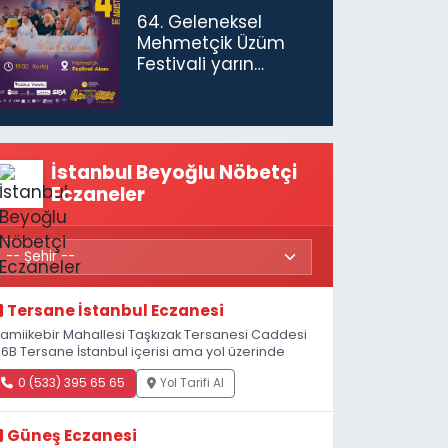
gerekiyor”
64. Geleneksel
Mehmetçik Üzüm
Festivali yarın
başlıyor
İstanbul Beyoğlu Nöbetçi
Eczaneler
Tersane İstanbul Eczanesi
amiikebir Mahallesi Taşkızak Tersanesi Caddesi
 6B Tersane İstanbul içerisi ama yol üzerinde
0 (533) 395 65 65
Yol Tarifi Al
Güneş Eczanesi