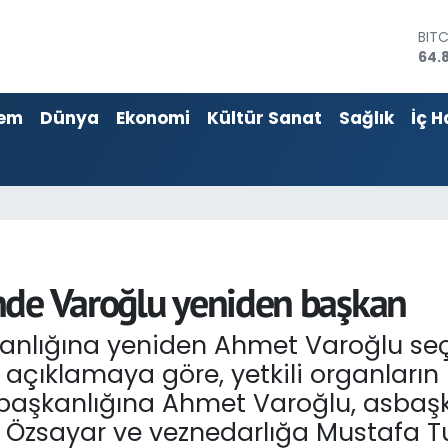
DOL
47,
EU
55,
em
Dünya
Ekonomi
Kültür Sanat
Sağlık
İç H
STE
64,4
GRA
666
BİS
13.
BIT
64.
nde Varoğlu yeniden başkan
nlığına yeniden Ahmet Varoğlu seç
 açıklamaya göre, yetkili organların
başkanlığına Ahmet Varoğlu, asbaşk
Özsayar ve veznedarlığa Mustafa Tun