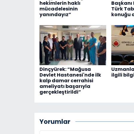
hekimlerin haklı
Başkanı D
mücadelesinin
Türk Tabi
yanındayız”
konuğu o
Dinçyürek: “Mağusa
Uzmanla
Devlet Hastanesi'nde ilk
ilgili bi
kalp damar cerrahisi
ameliyatı başarıyla
gerçekleştirildi”
Yorumlar