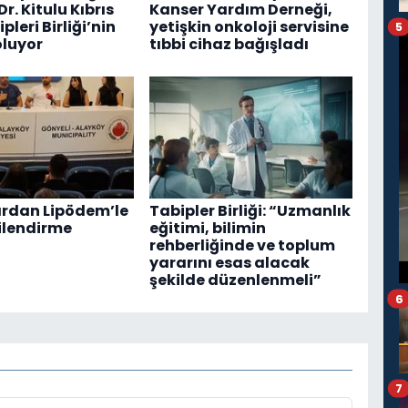
r. Kitulu Kıbrıs
Kanser Yardım Derneği,
pleri Birliği’nin
yetişkin onkoloji servisine
5
luyor
tıbbi cihaz bağışladı
rdan Lipödem’le
Tabipler Birliği: “Uzmanlık
lgilendirme
eğitimi, bilimin
rehberliğinde ve toplum
yararını esas alacak
şekilde düzenlenmeli”
6
7