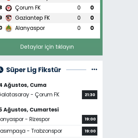
Çorum FK
0
0
8
Gaziantep FK
0
0
9
Alanyaspor
0
0
0
Detaylar için tıklayın
Süper Lig Fikstür
14 Ağustos, Cuma
alatasaray - Çorum FK
21:30
5 Ağustos, Cumartesi
onyaspor - Rizespor
19:00
asımpaşa - Trabzonspor
19:00