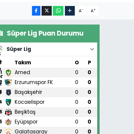
-
+
A
A
Süper Lig Puan Durumu
Süper Lig
#
Takım
O
P
Amed
0
0
1
Erzurumspor FK
0
0
2
Başakşehir
0
0
3
Kocaelispor
0
0
4
Beşiktaş
0
0
5
Eyüpspor
0
0
6
Galatasaray
0
0
7