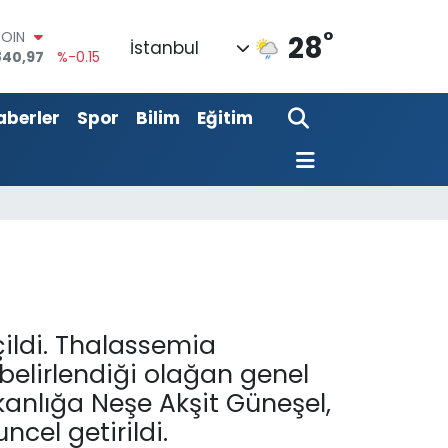
°
AR
28
İstanbul
7436
%0.18
RO
2510
%0.32
aberler
Spor
Bilim
Eğitim
RLİN
811
%0.38
M ALTIN
0.55
%0
T100
779
%-14
COIN
840,97
%-0.15
ildi. Thalassemia
 belirlendiği olağan genel
anlığa Neşe Akşit Güneşel,
cel getirildi.