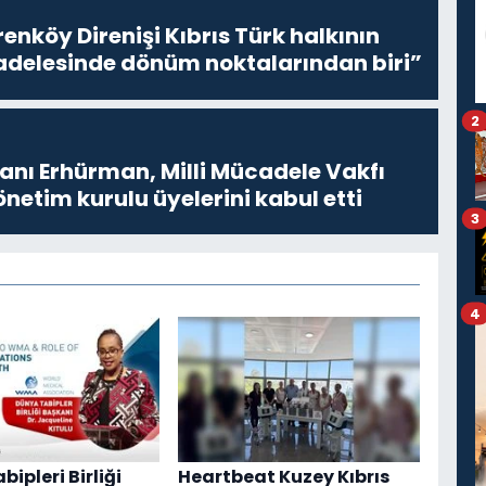
enköy Direnişi Kıbrıs Türk halkının
delesinde dönüm noktalarından biri”
2
ı Erhürman, Milli Mücadele Vakfı
netim kurulu üyelerini kabul etti
3
4
ipleri Birliği
Heartbeat Kuzey Kıbrıs