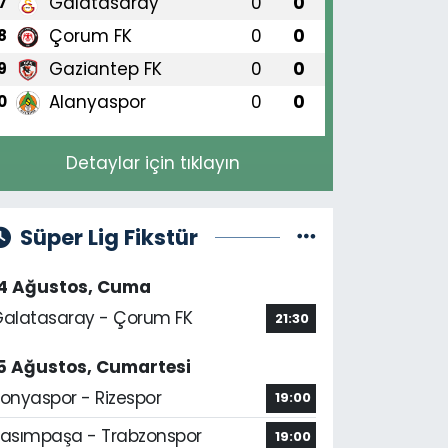
Galatasaray
0
0
7
Çorum FK
0
0
8
Gaziantep FK
0
0
9
Alanyaspor
0
0
0
Detaylar için tıklayın
Süper Lig Fikstür
14 Ağustos, Cuma
alatasaray - Çorum FK
21:30
5 Ağustos, Cumartesi
onyaspor - Rizespor
19:00
asımpaşa - Trabzonspor
19:00