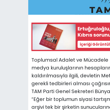
SAĞLIK
Spor
Ertuğruloğlu
Kıbrıs sorunu
Teknoloji
İçeriği Görüntü
TÜRKiYE
Toplumsal Adalet ve Mücadele Par
Video Galeri
medya kuruluşlarının hesapların
YAŞAM
kaldırılmasıyla ilgili, devletin M
gerekli tedbirleri alması çağrıs
Yazarlar
TAM Parti Genel Sekreteri Büny
“Eğer bir toplumun siyasi tartı
arşivi tek bir şirketin sunucuları