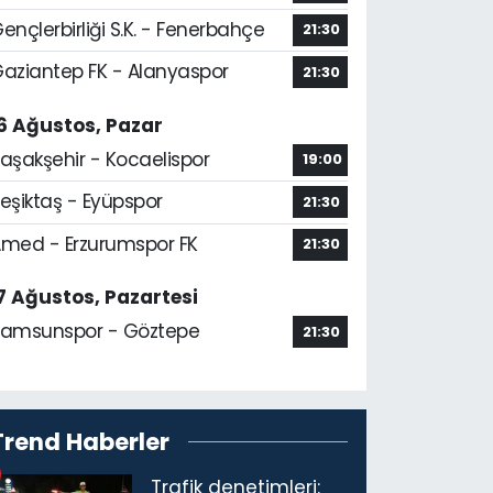
ençlerbirliği S.K. - Fenerbahçe
21:30
aziantep FK - Alanyaspor
21:30
6 Ağustos, Pazar
aşakşehir - Kocaelispor
19:00
eşiktaş - Eyüpspor
21:30
med - Erzurumspor FK
21:30
7 Ağustos, Pazartesi
amsunspor - Göztepe
21:30
Trend Haberler
Trafik denetimleri: