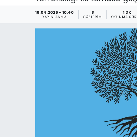
Gündem
16.04.2026 - 10:40
8
1 DK
YAYINLANMA
GÖSTERIM
OKUNMA SÜR
KKTC
KKTC YEREL SEÇİM 2018
Kültür Sanat
Magazin
Moda
Nöbetçi Eczaneler
Otomobil Dünyası
Politika