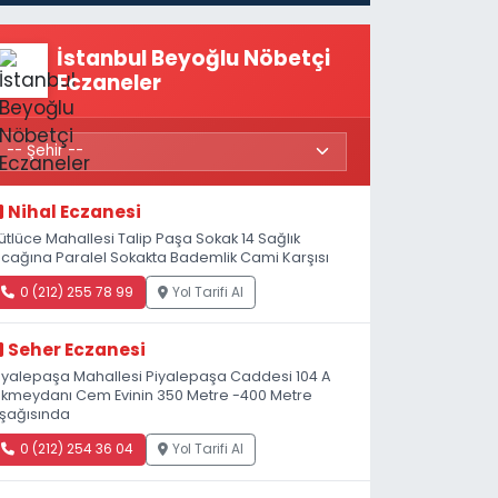
Açıldı
İstanbul Beyoğlu Nöbetçi
Eczaneler
Nihal Eczanesi
ütlüce Mahallesi Talip Paşa Sokak 14 Sağlık
cağına Paralel Sokakta Bademlik Cami Karşısı
0 (212) 255 78 99
Yol Tarifi Al
Seher Eczanesi
iyalepaşa Mahallesi Piyalepaşa Caddesi 104 A
kmeydanı Cem Evinin 350 Metre -400 Metre
şağısında
0 (212) 254 36 04
Yol Tarifi Al