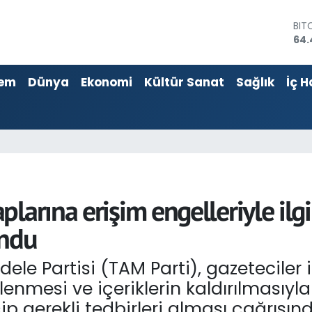
BIT
64.
DO
47,
EU
em
Dünya
Ekonomi
Kültür Sanat
Sağlık
İç H
55,
STE
64,
GRA
651
BİS
13.
larına erişim engelleriyle ilgi
undu
le Partisi (TAM Parti), gazeteciler 
nmesi ve içeriklerin kaldırılmasıyla 
ip gerekli tedbirleri alması çağrısı