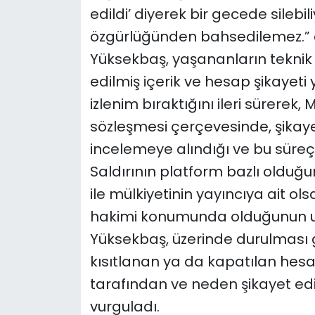
edildi’ diyerek bir gecede silebi
özgürlüğünden bahsedilemez.” 
Yüksekbaş, yaşananların teknik b
edilmiş içerik ve hesap şikayeti
izlenim bıraktığını i
leri sürerek, 
sözleşmesi çerçevesinde, şikaye
incelemeye alındığı ve bu süreçte
Saldırının platform bazlı olduğun
ile mülkiyetinin yayıncıya ait o
hakimi konumunda olduğunun u
Yüksekbaş, üzerinde durulması 
kısıtlanan ya da kapatılan hesap
tarafından ve neden şikayet edi
vurguladı.