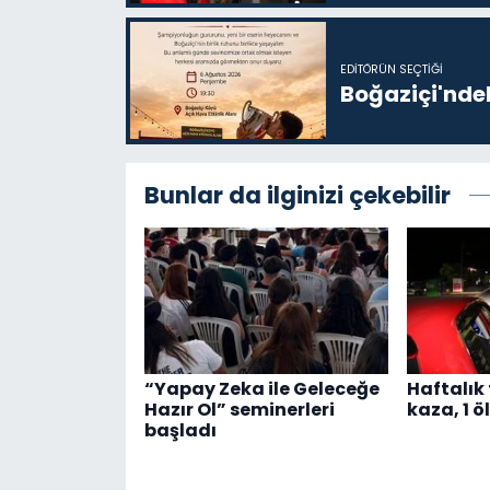
EDITÖRÜN SEÇTIĞI
Boğaziçi'ndek
Bunlar da ilginizi çekebilir
“Yapay Zeka ile Geleceğe
Haftalık 
Hazır Ol” seminerleri
kaza, 1 öl
başladı