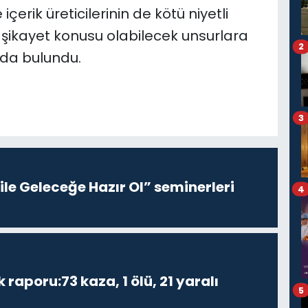
çerik üreticilerinin de kötü niyetli
 şikayet konusu olabilecek unsurlara
2
 da bulundu.
3
le Geleceğe Hazır Ol” seminerleri
4
k raporu:73 kaza, 1 ölü, 21 yaralı
5