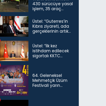
430 sürücüye yasal
işlem, 35 araç
trafikten men
Üstel: “Guterres’in
Kıbrıs ziyareti, ada
gerçeklerinin artık
göz ardı
edilemeyeceğini
Üstel: “İlk kez
göstermiştir”
istihdam edilecek
sigortalı KKTC
vatandaşları için
maaş desteğini 35
bin TL'ye çıkardık”
64. Geleneksel
Mehmetçik Üzüm
Festivali yarın
başlıyor