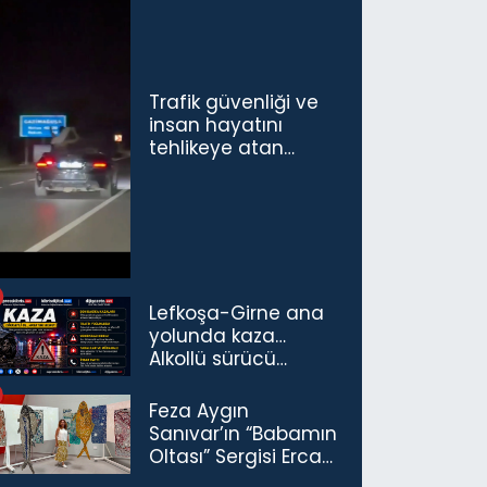
Trafik güvenliği ve
insan hayatını
tehlikeye atan
sürücü ve yolcuya
ceza...
Lefkoşa-Girne ana
yolunda kaza…
Alkollü sürücü
tutuklandı
Feza Aygın
Sanıvar’ın “Babamın
Oltası” Sergisi Ercan
Havalimanı’nda