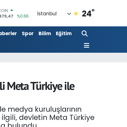
COIN
°
475,47
%0.66
24
İstanbul
LAR
5971
%0.05
RO
aberler
Spor
Bilim
Eğitim
1336
%0.18
RLİN
2534
%0.22
M ALTIN
8.23
%0.39
T100
703
%0
li Meta Türkiye ile
ile medya kuruluşlarının
ilgili, devletin Meta Türkiye
nda bulundu.