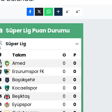
-
+
A
A
Süper Lig Puan Durumu
Süper Lig
#
Takım
O
P
Amed
0
0
1
Erzurumspor FK
0
0
2
Başakşehir
0
0
3
Kocaelispor
0
0
4
Beşiktaş
0
0
5
Eyüpspor
0
0
6