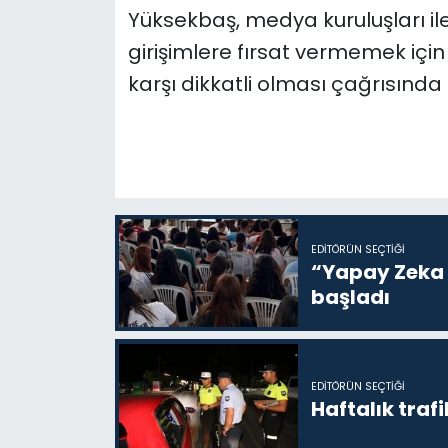
Yüksekbaş, medya kuruluşları ile i
girişimlere fırsat vermemek için
karşı dikkatli olması çağrısında
EDITÖRÜN SEÇTIĞI
“Yapay Zeka i
başladı
EDITÖRÜN SEÇTIĞI
Haftalık trafi