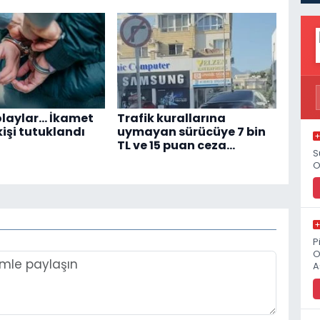
 olaylar… İkamet
Trafik kurallarına
 kişi tutuklandı
uymayan sürücüye 7 bin
TL ve 15 puan ceza…
S
O
P
O
A