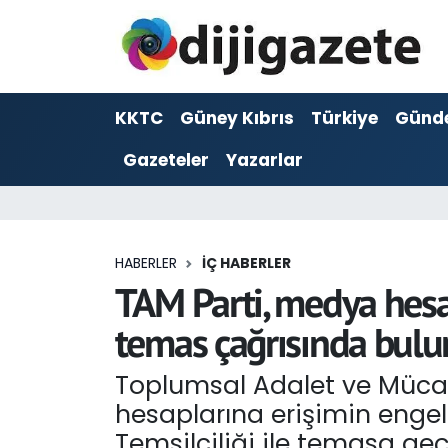
ADVERTORIAL
Hava Durumu
KKTC
Güney Kıbrıs
Türkiye
Günd
Dijigazete
Trafik Durumu
Gazeteler
Yazarlar
Dünya
Süper Lig Puan Durumu ve Fikstür
Eğitim
Tüm Manşetler
HABERLER
İÇ HABERLER
Ekonomi
Son Dakika Haberleri
TAM Parti, medya hesap
temas çağrısında bul
Foto Galeri
Haber Arşivi
Toplumsal Adalet ve Mücade
GEZİ
hesaplarına erişimin engelle
Güncel
Temsilciliği ile temasa geç