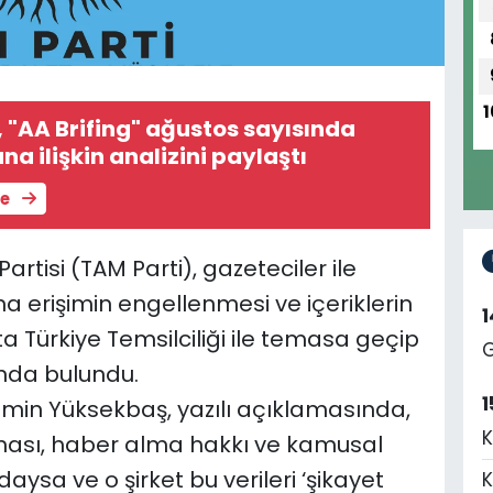
1
, "AA Brifing" ağustos sayısında
na ilişkin analizini paylaştı
le
tisi (TAM Parti), gazeteciler ile
a erişimin engellenmesi ve içeriklerin
eta Türkiye Temsilciliği ile temasa geçip
G
ında bulundu.
1
amin Yüksekbaş, yazılı açıklamasında,
K
şması, haber alma hakkı ve kamusal
ndaysa ve o şirket bu verileri ‘şikayet
K