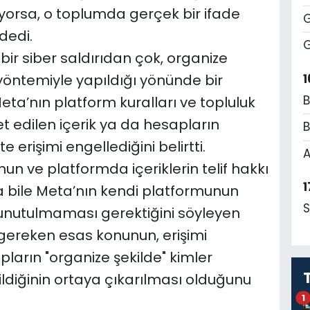
liyorsa, o toplumda gerçek bir ifade
G
dedi.
G
ir siber saldırıdan çok, organize
1
 yöntemiyle yapıldığı yönünde bir
B
Meta’nın platform kuralları ve topluluk
t edilen içerik ya da hesapların
B
 erişimi engellediğini belirtti.
A
un ve platformda içeriklerin telif hakkı
1
lsa bile Meta’nın kendi platformunun
S
nutulmaması gerektiğini söyleyen
gereken esas konunun, erişimi
ların "organize şekilde" kimler
ldiğinin ortaya çıkarılması olduğunu
1