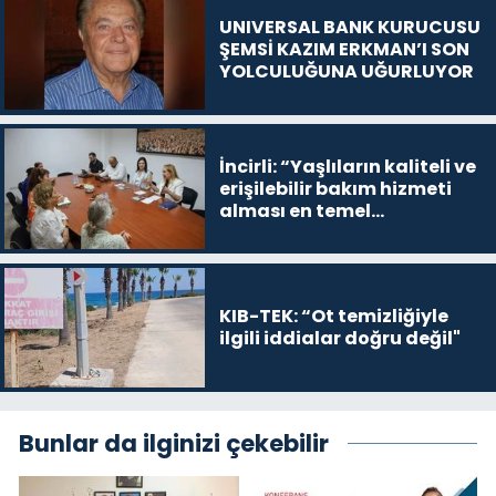
UNIVERSAL BANK KURUCUSU
ŞEMSİ KAZIM ERKMAN’I SON
YOLCULUĞUNA UĞURLUYOR
İncirli: “Yaşlıların kaliteli ve
erişilebilir bakım hizmeti
alması en temel
önceliğimiz”
KIB-TEK: “Ot temizliğiyle
ilgili iddialar doğru değil"
Bunlar da ilginizi çekebilir