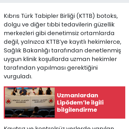
SAĞLIK
Kıbrıs Türk Tabipler Birliği (KTTB) botoks,
dolgu ve diğer tıbbi tedavilerin güzellik
Spor
merkezleri gibi denetimsiz ortamlarda
değil, yalnızca KTTB’ye kayıtlı hekimlerce,
Teknoloji
Sağlık Bakanlığı tarafından denetlenmiş
TÜRKiYE
uygun klinik koşullarda uzman hekimler
tarafından yapılması gerektiğini
Video Galeri
vurguladı.
YAŞAM
Uzmanlardan
Yazarlar
Lipödem’le ilgili
bilgilendirme
Kayıtsız ve kontrolsüz yerlerde yapılan