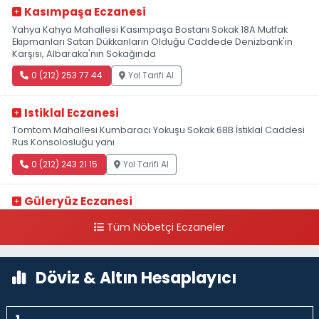
Kasımpaşa Eczanesi
Yahya Kahya Mahallesi Kasımpaşa Bostanı Sokak 18A Mutfak
Ekipmanları Satan Dükkanların Olduğu Caddede Denizbank'ın
Karşısı, Albaraka'nın Sokağında
0 (212) 253 77 44
Yol Tarifi Al
Istiklal Eczanesi
Tomtom Mahallesi Kumbaracı Yokuşu Sokak 68B İstiklal Caddesi
Rus Konsolosluğu yanı
0 (212) 243 21 15
Yol Tarifi Al
Güleryüz Eczanesi
Piripaşa Mahallesi Şaban Deresi Sokak 7 D Koç Müzesi Arkası-
Tüm Nöbetçi Eczaneler
kalaycıbahçe Meydana Doğru
0 (212) 369 95 85
Yol Tarifi Al
Döviz & Altın Hesaplayıcı