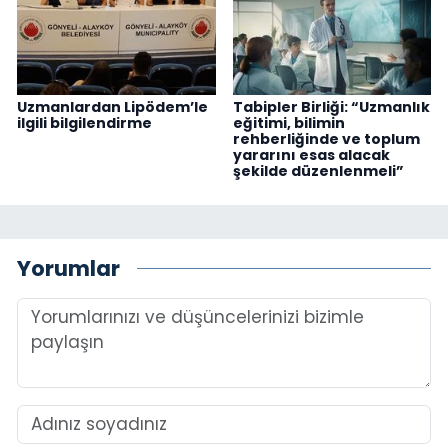
Uzmanlardan Lipödem’le
Tabipler Birliği: “Uzmanlık
ilgili bilgilendirme
eğitimi, bilimin
rehberliğinde ve toplum
yararını esas alacak
şekilde düzenlenmeli”
Yorumlar