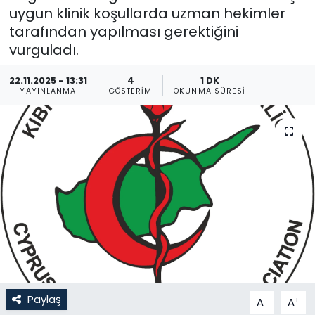
uygun klinik koşullarda uzman hekimler
Gündem
tarafından yapılması gerektiğini
vurguladı.
KKTC
22.11.2025 - 13:31
4
1 DK
YAYINLANMA
GÖSTERIM
OKUNMA SÜRESI
KKTC YEREL SEÇİM 2018
Kültür Sanat
Magazin
Moda
Nöbetçi Eczaneler
Otomobil Dünyası
Paylaş
-
+
A
A
Politika