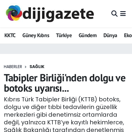
ADVERTORIAL
Hava Durumu
KKTC
Güney Kıbrıs
Türkiye
Gündem
Dünya
Ek
Dijigazete
Trafik Durumu
Dünya
Süper Lig Puan Durumu ve Fikstür
HABERLER
SAĞLIK
Eğitim
Tüm Manşetler
Tabipler Birliği'nden dolgu ve
Ekonomi
Son Dakika Haberleri
botoks uyarısı...
Foto Galeri
Haber Arşivi
Kıbrıs Türk Tabipler Birliği (KTTB) botoks,
dolgu ve diğer tıbbi tedavilerin güzellik
GEZİ
merkezleri gibi denetimsiz ortamlarda
değil, yalnızca KTTB’ye kayıtlı hekimlerce,
Güncel
Sağlık Bakanlığı tarafından denetlenmiş