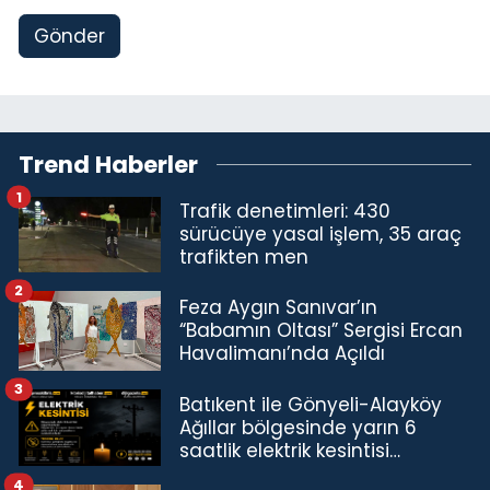
Gönder
Trend Haberler
1
Trafik denetimleri: 430
sürücüye yasal işlem, 35 araç
trafikten men
2
Feza Aygın Sanıvar’ın
“Babamın Oltası” Sergisi Ercan
Havalimanı’nda Açıldı
3
Batıkent ile Gönyeli-Alayköy
Ağıllar bölgesinde yarın 6
saatlik elektrik kesintisi…
4