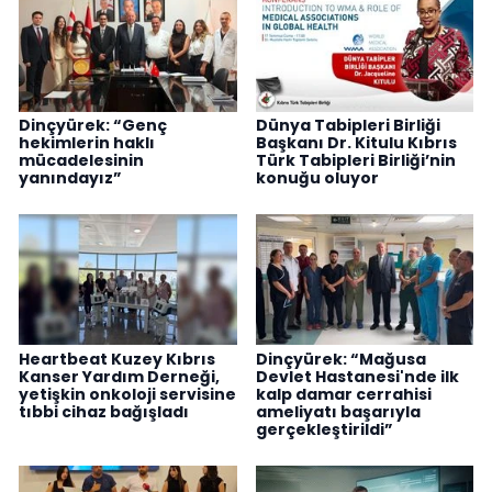
Dinçyürek: “Genç
Dünya Tabipleri Birliği
hekimlerin haklı
Başkanı Dr. Kitulu Kıbrıs
mücadelesinin
Türk Tabipleri Birliği’nin
yanındayız”
konuğu oluyor
Heartbeat Kuzey Kıbrıs
Dinçyürek: “Mağusa
Kanser Yardım Derneği,
Devlet Hastanesi'nde ilk
yetişkin onkoloji servisine
kalp damar cerrahisi
tıbbi cihaz bağışladı
ameliyatı başarıyla
gerçekleştirildi”