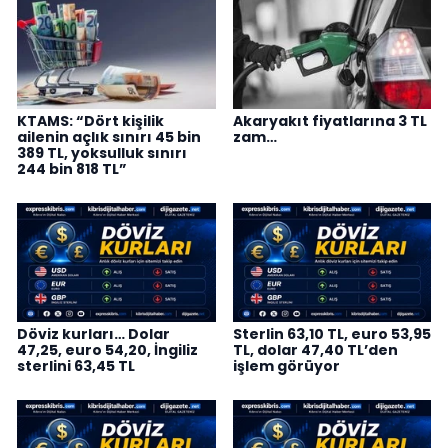
KTAMS: “Dört kişilik
Akaryakıt fiyatlarına 3 TL
ailenin açlık sınırı 45 bin
zam…
389 TL, yoksulluk sınırı
244 bin 818 TL”
Döviz kurları… Dolar
Sterlin 63,10 TL, euro 53,95
47,25, euro 54,20, İngiliz
TL, dolar 47,40 TL’den
sterlini 63,45 TL
işlem görüyor