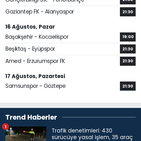
Gaziantep FK - Alanyaspor
21:30
16 Ağustos, Pazar
Başakşehir - Kocaelispor
19:00
Beşiktaş - Eyüpspor
21:30
Amed - Erzurumspor FK
21:30
17 Ağustos, Pazartesi
Samsunspor - Göztepe
21:30
Trend Haberler
1
Trafik denetimleri: 430
sürücüye yasal işlem, 35 araç