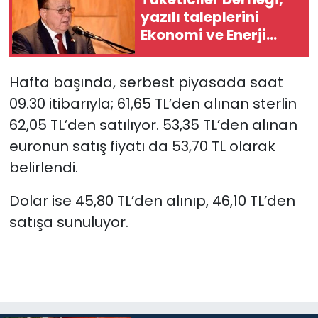
yazılı taleplerini
SAĞLIK
Ekonomi ve Enerji
Bakanlığı’na iletti
Spor
Hafta başında, serbest piyasada saat
09.30 itibarıyla; 61,65 TL’den alınan sterlin
Teknoloji
62,05 TL’den satılıyor. 53,35 TL’den alınan
TÜRKiYE
euronun satış fiyatı da 53,70 TL olarak
belirlendi.
Video Galeri
Dolar ise 45,80 TL’den alınıp, 46,10 TL’den
YAŞAM
satışa sunuluyor.
Yazarlar