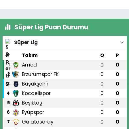
Süper Lig Puan Durumu
Süper Lig
#
Takım
O
P
Amed
0
0
1
Erzurumspor FK
0
0
2
Başakşehir
0
0
3
Kocaelispor
0
0
4
Beşiktaş
0
0
5
Eyüpspor
0
0
6
Galatasaray
0
0
7