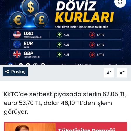
Gündem
KKTC
KKTC YEREL SEÇİM 2018
Kültür Sanat
Magazin
Paylaş
-
+
A
A
Moda
KKTC’de serbest piyasada sterlin 62,05 TL,
Nöbetçi Eczaneler
euro 53,70 TL, dolar 46,10 TL’den işlem
görüyor.
Otomobil Dünyası
Politika
Tüketiciler Derneği,