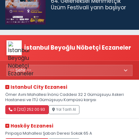
64. Geleneksel Mehmetçik
Üzüm Festivali yarın başlıyor
İstanbul Beyoğlu Nöbetçi Eczaneler
Istanbul City Eczanesi
Ömer Avni Mahallesi İnönü Caddesi 32 2 Gümüşsuyu Askeri
Hastanesi ve İTÜ Gümüşsuyu Kampüsü karşısı
0 (212) 252 00 93
Yol Tarifi Al
Hasköy Eczanesi
Piripaşa Mahallesi Şaban Deresi Sokak 65 A