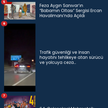
5
Feza Aygın Sanıvar’ın
“Babamın Oltası” Sergisi Ercan
Havalimanı’nda Açıldı
6
Trafik güvenliği ve insan
hayatını tehlikeye atan sürücü
ve yolcuya ceza...
7