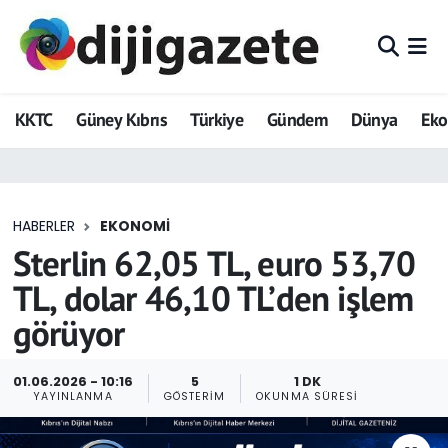
ADVERTORIAL
Hava Durumu
KKTC
Güney Kıbrıs
Türkiye
Gündem
Dünya
Ek
Dijigazete
Trafik Durumu
Dünya
Süper Lig Puan Durumu ve Fikstür
HABERLER
EKONOMI
Eğitim
Tüm Manşetler
Sterlin 62,05 TL, euro 53,70
Ekonomi
Son Dakika Haberleri
TL, dolar 46,10 TL’den işlem
görüyor
Foto Galeri
Haber Arşivi
GEZİ
01.06.2026 - 10:16
5
1 DK
YAYINLANMA
GÖSTERIM
OKUNMA SÜRESI
Güncel