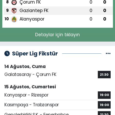
Çorum FK
0
0
8
Gaziantep FK
0
0
9
Alanyaspor
0
0
10
Detaylar için tıklayın
Süper Lig Fikstür
14 Ağustos, Cuma
Galatasaray - Çorum FK
21:30
15 Ağustos, Cumartesi
Konyaspor - Rizespor
19:00
Kasımpaşa - Trabzonspor
19:00
Gençlerbirliği S.K. - Fenerbahçe
21:30