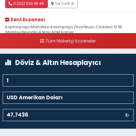
0 (212) 533 36 46
Yol Tarifi Al
Zent Eczanesi
Kaptanpaşa Mahallesi Kasımpaşa Zincirlikuyu Caddesi 123B
İstanbul Beyoğlu 4 Nolu ASM Karşısı
Tüm Nöbetçi Eczaneler
0 (212) 297 96 92
Yol Tarifi Al
Döviz & Altın Hesaplayıcı
₺