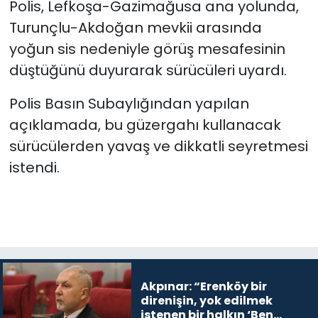
Polis, Lefkoşa-Gazimağusa ana yolunda,
sağlandı”
Turunçlu-Akdoğan mevkii arasında
SAĞLIK
yoğun sis nedeniyle görüş mesafesinin
düştüğünü duyurarak sürücüleri uyardı.
Spor
Polis Basın Subaylığından yapılan
Teknoloji
açıklamada, bu güzergahı kullanacak
TÜRKiYE
sürücülerden yavaş ve dikkatli seyretmesi
istendi.
Video Galeri
YAŞAM
Yazarlar
Akpınar: “Erenköy bir
direnişin, yok edilmek
istenen bir halkın ‘Ben