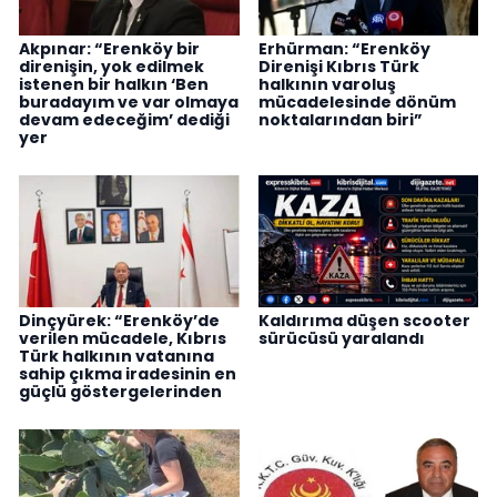
Akpınar: “Erenköy bir
Erhürman: “Erenköy
direnişin, yok edilmek
Direnişi Kıbrıs Türk
istenen bir halkın ‘Ben
halkının varoluş
buradayım ve var olmaya
mücadelesinde dönüm
devam edeceğim’ dediği
noktalarından biri”
yer
Dinçyürek: “Erenköy’de
Kaldırıma düşen scooter
verilen mücadele, Kıbrıs
sürücüsü yaralandı
Türk halkının vatanına
sahip çıkma iradesinin en
güçlü göstergelerinden