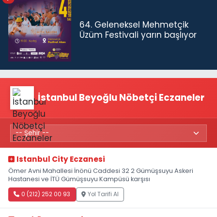
64. Geleneksel Mehmetçik
Üzüm Festivali yarın başlıyor
İstanbul Beyoğlu Nöbetçi Eczaneler
Istanbul City Eczanesi
Ömer Avni Mahallesi İnönü Caddesi 32 2 Gümüşsuyu Askeri
Hastanesi ve İTÜ Gümüşsuyu Kampüsü karşısı
0 (212) 252 00 93
Yol Tarifi Al