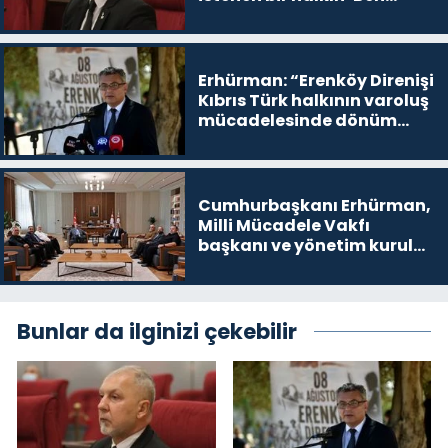
buradayım ve var olmaya
devam edeceğim’ dediği
yer
Erhürman: “Erenköy Direnişi
Kıbrıs Türk halkının varoluş
mücadelesinde dönüm
noktalarından biri”
Cumhurbaşkanı Erhürman,
Milli Mücadele Vakfı
başkanı ve yönetim kurulu
üyelerini kabul etti
Bunlar da ilginizi çekebilir