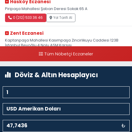
Hasköy Eczanesi
Piripaşa Mahallesi Şaban Deresi Sokak 65 A
0 (212) 533 36 46
Yol Tarifi Al
Zent Eczanesi
Kaptanpaşa Mahallesi Kasımpaşa Zincirlikuyu Caddesi 123B
İstanbul Beyoğlu 4 Nolu ASM Karşısı
Tüm Nöbetçi Eczaneler
0 (212) 297 96 92
Yol Tarifi Al
Döviz & Altın Hesaplayıcı
₺