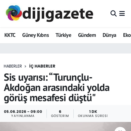
ADVERTORIAL
Hava Durumu
KKTC
Güney Kıbrıs
Türkiye
Gündem
Dünya
Ek
Dijigazete
Trafik Durumu
Dünya
Süper Lig Puan Durumu ve Fikstür
HABERLER
İÇ HABERLER
Eğitim
Tüm Manşetler
Sis uyarısı: “Turunçlu-
Ekonomi
Son Dakika Haberleri
Akdoğan arasındaki yolda
görüş mesafesi düştü"
Foto Galeri
Haber Arşivi
GEZİ
05.06.2026 - 09:00
6
1 DK
YAYINLANMA
GÖSTERIM
OKUNMA SÜRESI
Güncel