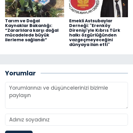
Tarım ve Doğal
Emekli Astsubaylar
Kaynaklar Bakanlığı:
Derneği: "Erenköy
“Zararlılara karşı doğal
Direnişi'yle Kıbrıs Türk
mücadelede büyük
halkı özgürlüğünden
ilerleme sağlandı”
vazgeçmeyeceğini
dünyaya ilan etti"
Yorumlar