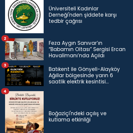
Üniversiteli Kadınlar
Derneği'nden şiddete karşı
tedbir çağrısı
2
Feza Aygın Sanıvar’ın
“Babamın Oltası” Sergisi Ercan
Havalimanı’nda Açıldı
3
Batıkent ile Gönyeli-Alayköy
Ağıllar bölgesinde yarın 6
saatlik elektrik kesintisi…
4
Boğaziçi'ndeki açılış ve
kutlama etkinliği