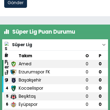
Gönder
Süper Lig Puan Durumu
Süper Lig
#
Takım
O
P
Amed
0
0
1
Erzurumspor FK
0
0
2
Başakşehir
0
0
3
Kocaelispor
0
0
4
Beşiktaş
0
0
5
Eyüpspor
0
0
6