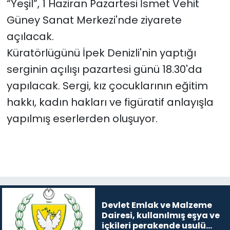
“Yeşil”, 1 Haziran Pazartesi İsmet Vehit
Güney Sanat Merkezi'nde ziyarete
SAĞLIK
açılacak.
Spor
Küratörlügünü İpek Denizli'nin yaptığı
serginin açılışı pazartesi günü 18.30'da
Teknoloji
yapılacak. Sergi, kız çocuklarının eğitim
hakkı, kadın hakları ve figüratif anlayışla
TÜRKiYE
yapılmış eserlerden oluşuyor.
Video Galeri
YAŞAM
Yazarlar
Devlet Emlak ve Malzeme
Dairesi, kullanılmış eşya ve
içkileri perakende usulü