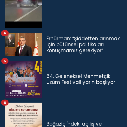
4
Erhürman: “Şiddetten arınmak
için bütünsel politikaları
konuşmamız gerekiyor”
5
64. Geleneksel Mehmetçik
Üzüm Festivali yarın başlıyor
6
Boğaziçi'ndeki açılış ve