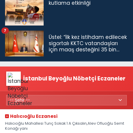
kutlama etkinliği
7
Üstel: “İlk kez istihdam edilecek
sigortalı KKTC vatandaşları
için maaş desteğini 35 bin
TL'ye çıkardık”
İstanbul Beyoğlu Nöbetçi Eczaneler
Halıcıoğlu Eczanesi
Halıcıoğlu Mahallesi Tunç Sokak 1 A Çıksalın,Alev Ofluoğlu Semt
Konağı yanı