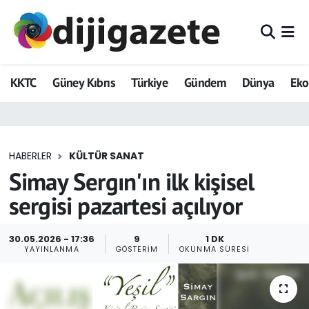
ADVERTORIAL
Hava Durumu
KKTC
Güney Kıbrıs
Türkiye
Gündem
Dünya
Ek
Dijigazete
Trafik Durumu
Dünya
Süper Lig Puan Durumu ve Fikstür
HABERLER
KÜLTÜR SANAT
Eğitim
Tüm Manşetler
Simay Sergın'ın ilk kişisel
Ekonomi
Son Dakika Haberleri
sergisi pazartesi açılıyor
Foto Galeri
Haber Arşivi
30.05.2026 - 17:36
9
1 DK
YAYINLANMA
GÖSTERIM
OKUNMA SÜRESI
GEZİ
Güncel