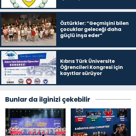
satışa çıkaracak
Öztürkler: “Geçmişini bilen
çocuklar geleceği daha
güçlü inşa eder”
Kıbrıs Türk Üniversite
Öğrencileri Kongresi için
kayıtlar sürüyor
Bunlar da ilginizi çekebilir