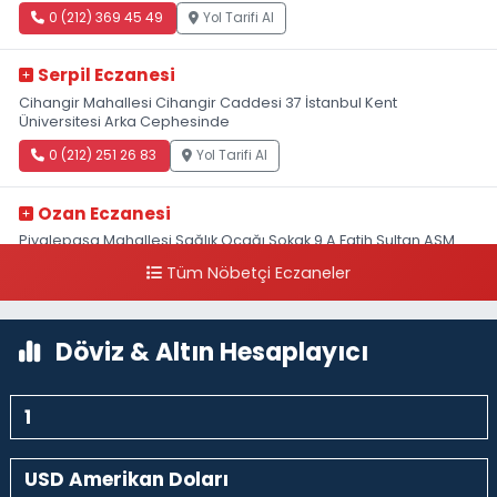
0 (212) 369 45 49
Yol Tarifi Al
Serpil Eczanesi
Cihangir Mahallesi Cihangir Caddesi 37 İstanbul Kent
Üniversitesi Arka Cephesinde
0 (212) 251 26 83
Yol Tarifi Al
Ozan Eczanesi
Piyalepaşa Mahallesi Sağlık Ocağı Sokak 9 A Fatih Sultan ASM
Yanı
Tüm Nöbetçi Eczaneler
0 (212) 297 30 13
Yol Tarifi Al
Döviz & Altın Hesaplayıcı