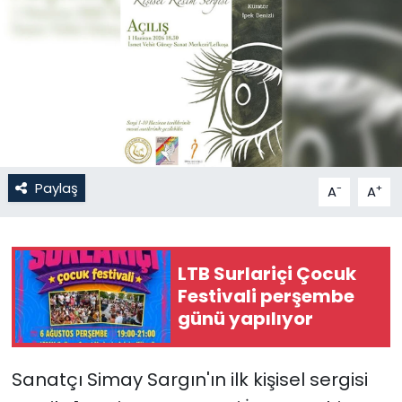
Gündem
KKTC
KKTC YEREL SEÇİM 2018
Kültür Sanat
Paylaş
-
+
A
A
Magazin
Moda
LTB Surlariçi Çocuk
Festivali perşembe
Nöbetçi Eczaneler
günü yapılıyor
Otomobil Dünyası
Sanatçı Simay Sargın'ın ilk kişisel sergisi
Politika