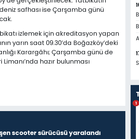
’de gerçekleştirilecek. Tatbikatın
1
, deniz safhası ise Çarşamba günü
B
cak.
B
atbikatı izlemek için akreditasyon yapan
A
nın yarın saat 09.30’da Boğazköy’deki
tanlığı Karargâhı; Çarşamba günü de
1
i Limanı’nda hazır bulunması
S
1
şen scooter sürücüsü yaralandı