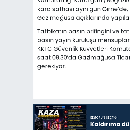
Komutanlığı Karargâhı/Boğazköy
kara safhası aynı gün Girne’de
Gazimağusa açıklarında yapıla
Tatbikatın basın brifingini ve t
basın yayın kuruluşu mensupları
KKTC Güvenlik Kuvvetleri Komu
saat 09.30’da Gazimağusa Ticar
gerekiyor.
EDITÖRÜN SEÇTIĞI
Kaldırıma dü