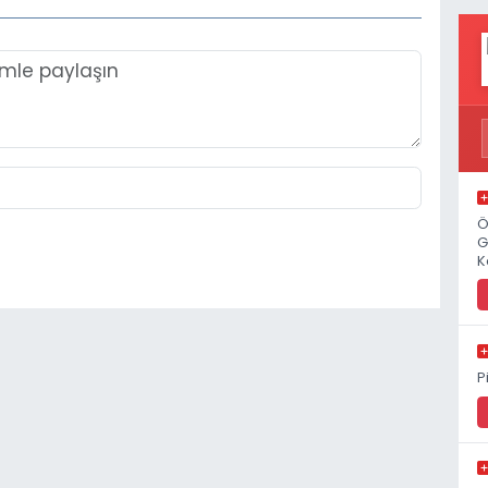
Ö
G
K
P