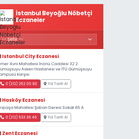
konuşmamız
gerekiyor”
İstanbul Beyoğlu Nöbetçi
Eczaneler
Istanbul City Eczanesi
mer Avni Mahallesi İnönü Caddesi 32 2
ümüşsuyu Askeri Hastanesi ve İTÜ Gümüşsuyu
ampüsü karşısı
0 (212) 252 00 93
Yol Tarifi Al
Hasköy Eczanesi
iripaşa Mahallesi Şaban Deresi Sokak 65 A
0 (212) 533 36 46
Yol Tarifi Al
Zent Eczanesi