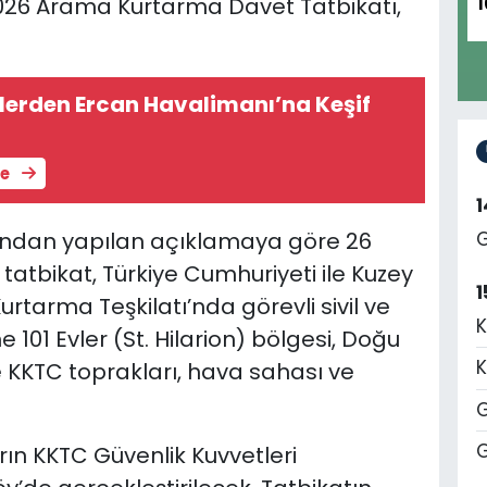
26 Arama Kurtarma Davet Tatbikatı,
1
rlerden Ercan Havalimanı’na Keşif
le
ı’ndan yapılan açıklamaya göre 26
G
tbikat, Türkiye Cumhuriyeti ile Kuzey
1
rtarma Teşkilatı’nda görevli sivil ve
K
e 101 Evler (St. Hilarion) bölgesi, Doğu
K
e KKTC toprakları, hava sahası ve
G
G
arın KKTC Güvenlik Kuvvetleri