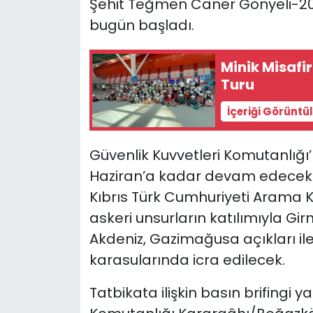
Şehit Teğmen Caner Gönyeli-20
bugün başladı.
SAĞLIK
Minik Misafi
Spor
Turu
Teknoloji
İçeriği Görüntü
TÜRKiYE
Güvenlik Kuvvetleri Komutanlığ
Haziran’a kadar devam edecek ta
Video Galeri
Kıbrıs Türk Cumhuriyeti Arama Ku
YAŞAM
askeri unsurların katılımıyla Girn
Akdeniz, Gazimağusa açıkları il
Yazarlar
karasularında icra edilecek.
Tatbikata ilişkin basın brifingi y