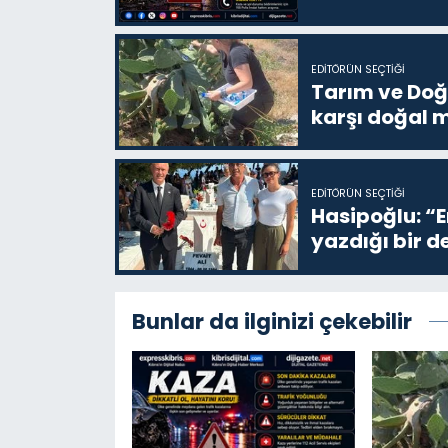
EDITÖRÜN SEÇTIĞI
Tarım ve Doğa
karşı doğal 
EDITÖRÜN SEÇTIĞI
Hasipoğlu: “
yazdığı bir d
Bunlar da ilginizi çekebilir