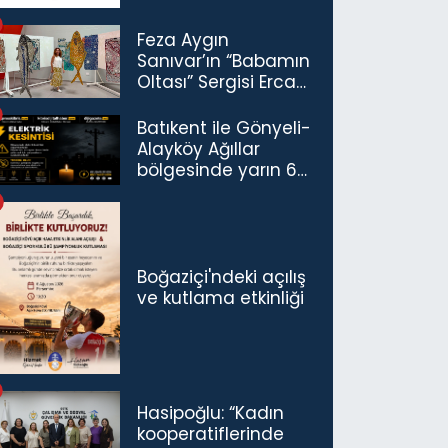
Feza Aygın
Sanıvar’ın “Babamın
Oltası” Sergisi Ercan
Havalimanı’nda
Açıldı
Batıkent ile Gönyeli-
Alayköy Ağıllar
bölgesinde yarın 6
saatlik elektrik
kesintisi…
Boğaziçi'ndeki açılış
ve kutlama etkinliği
Hasipoğlu: “Kadın
kooperatiflerinde