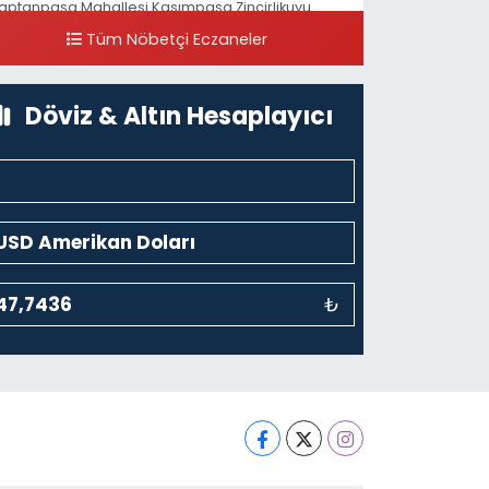
aptanpaşa Mahallesi Kasımpaşa Zincirlikuyu
addesi 123B İstanbul Beyoğlu 4 Nolu ASM Karşısı
Tüm Nöbetçi Eczaneler
0 (212) 297 96 92
Yol Tarifi Al
Döviz & Altın Hesaplayıcı
₺