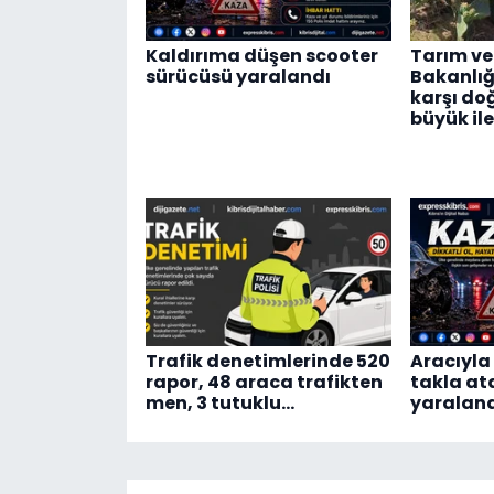
Kaldırıma düşen scooter
Tarım ve
sürücüsü yaralandı
Bakanlığı
karşı do
büyük il
Trafik denetimlerinde 520
Aracıyla
rapor, 48 araca trafikten
takla at
men, 3 tutuklu…
yaralan