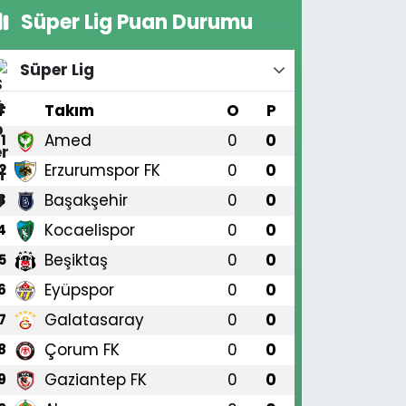
Süper Lig Puan Durumu
Süper Lig
#
Takım
O
P
Amed
0
0
1
Erzurumspor FK
0
0
2
Başakşehir
0
0
3
Kocaelispor
0
0
4
Beşiktaş
0
0
5
Eyüpspor
0
0
6
Galatasaray
0
0
7
Çorum FK
0
0
8
Gaziantep FK
0
0
9