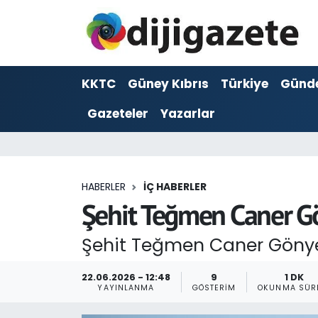
ADVERTORIAL
Hava Durumu
KKTC
Güney Kıbrıs
Türkiye
Günd
Dijigazete
Trafik Durumu
Gazeteler
Yazarlar
Dünya
Süper Lig Puan Durumu ve Fikstür
Eğitim
Tüm Manşetler
HABERLER
İÇ HABERLER
Ekonomi
Son Dakika Haberleri
Şehit Teğmen Caner Gö
Foto Galeri
Haber Arşivi
Şehit Teğmen Caner Gönye
GEZİ
22.06.2026 - 12:48
9
1 DK
YAYINLANMA
GÖSTERIM
OKUNMA SÜR
Güncel