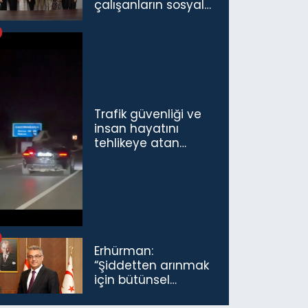
çalışanların sosyal
sigorta primlerinin
tamamını
karşılayacağız”
Trafik güvenliği ve
insan hayatını
tehlikeye atan
sürücü ve yolcuya
ceza...
Erhürman:
“Şiddetten arınmak
için bütünsel
politikaları