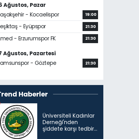
6 Ağustos, Pazar
aşakşehir - Kocaelispor
19:00
eşiktaş - Eyüpspor
21:30
med - Erzurumspor FK
21:30
7 Ağustos, Pazartesi
amsunspor - Göztepe
21:30
Trend Haberler
Üniversiteli Kadınlar
Derneği'nden
şiddete karşı tedbir
çağrısı