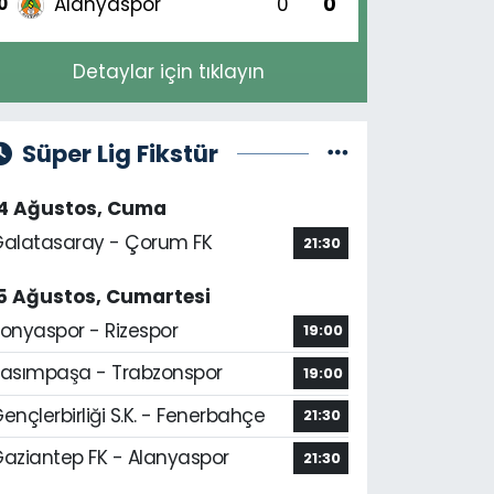
Alanyaspor
0
0
0
Detaylar için tıklayın
Süper Lig Fikstür
14 Ağustos, Cuma
alatasaray - Çorum FK
21:30
5 Ağustos, Cumartesi
onyaspor - Rizespor
19:00
asımpaşa - Trabzonspor
19:00
ençlerbirliği S.K. - Fenerbahçe
21:30
aziantep FK - Alanyaspor
21:30