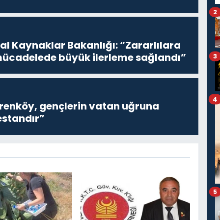
2
l Kaynaklar Bakanlığı: “Zararlılara
mücadelede büyük ilerleme sağlandı”
3
4
Erenköy, gençlerin vatan uğruna
estandır”
5