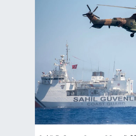
Gündem
KKTC
KKTC YEREL SEÇİM 2018
Kültür Sanat
Magazin
Moda
Nöbetçi Eczaneler
Otomobil Dünyası
Politika