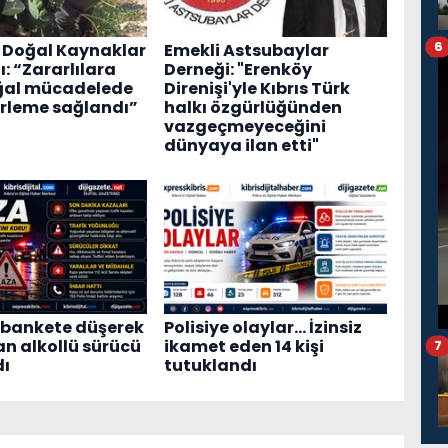
6
 Doğal Kaynaklar
Emekli Astsubaylar
: “Zararlılara
Derneği: "Erenköy
ğal mücadelede
Direnişi'yle Kıbrıs Türk
erleme sağlandı”
halkı özgürlüğünden
vazgeçmeyeceğini
dünyaya ilan etti"
 bankete düşerek
Polisiye olaylar… İzinsiz
an alkollü sürücü
ikamet eden 14 kişi
7
dı
tutuklandı