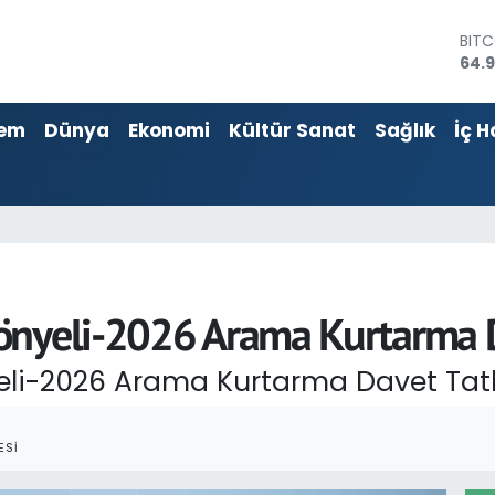
64.
DOL
47,
EUR
55,2
em
Dünya
Ekonomi
Kültür Sanat
Sağlık
İç H
STER
64,4
GRA
666
BİST
13.7
nyeli-2026 Arama Kurtarma Da
li-2026 Arama Kurtarma Davet Tatbi
ESI