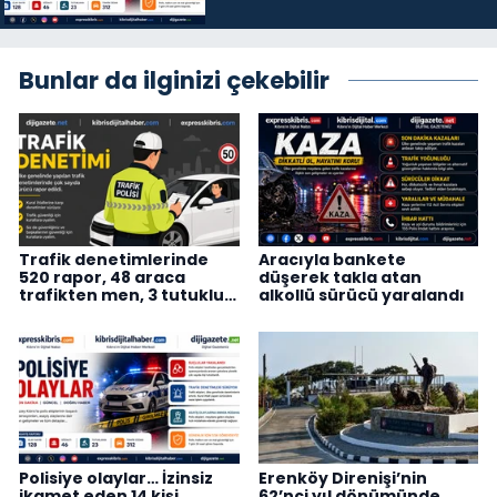
Bunlar da ilginizi çekebilir
Trafik denetimlerinde
Aracıyla bankete
520 rapor, 48 araca
düşerek takla atan
trafikten men, 3 tutuklu…
alkollü sürücü yaralandı
Polisiye olaylar… İzinsiz
Erenköy Direnişi’nin
ikamet eden 14 kişi
62’nci yıl dönümünde