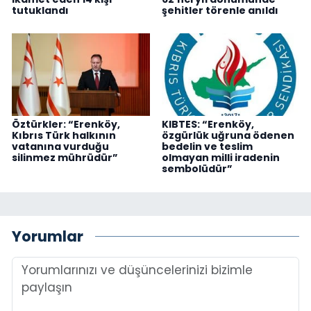
tutuklandı
şehitler törenle anıldı
Öztürkler: “Erenköy,
KIBTES: “Erenköy,
Kıbrıs Türk halkının
özgürlük uğruna ödenen
vatanına vurduğu
bedelin ve teslim
silinmez mührüdür”
olmayan milli iradenin
sembolüdür”
Yorumlar