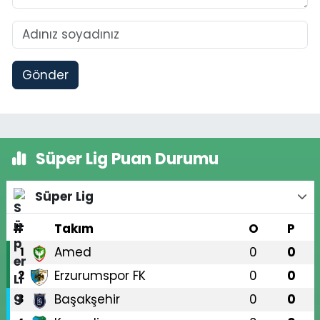
Gönder
Süper Lig Puan Durumu
Süper Lig
#
Takım
O
P
Amed
0
0
1
Erzurumspor FK
0
0
2
Başakşehir
0
0
3