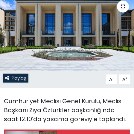
Gündem
KKTC
KKTC YEREL SEÇİM 2018
Kültür Sanat
Magazin
Paylaş
-
+
A
A
Moda
Cumhuriyet Meclisi Genel Kurulu, Meclis
Nöbetçi Eczaneler
Başkanı Ziya Öztürkler başkanlığında
Otomobil Dünyası
saat 12.10’da yasama göreviyle toplandı.
Politika