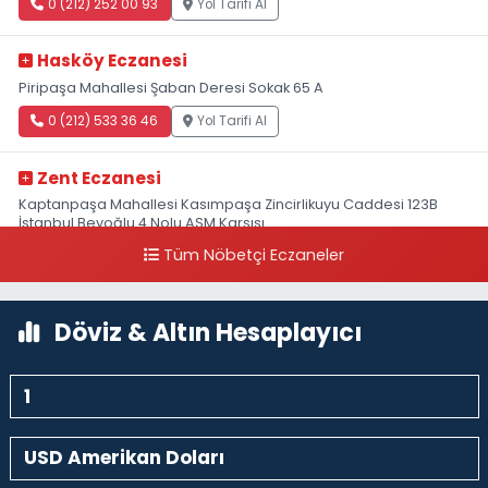
0 (212) 252 00 93
Yol Tarifi Al
Hasköy Eczanesi
Piripaşa Mahallesi Şaban Deresi Sokak 65 A
0 (212) 533 36 46
Yol Tarifi Al
Zent Eczanesi
Kaptanpaşa Mahallesi Kasımpaşa Zincirlikuyu Caddesi 123B
İstanbul Beyoğlu 4 Nolu ASM Karşısı
Tüm Nöbetçi Eczaneler
0 (212) 297 96 92
Yol Tarifi Al
Döviz & Altın Hesaplayıcı