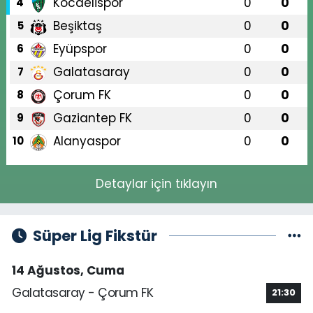
Kocaelispor
0
0
4
Beşiktaş
0
0
5
Eyüpspor
0
0
6
Galatasaray
0
0
7
Çorum FK
0
0
8
Gaziantep FK
0
0
9
Alanyaspor
0
0
10
Detaylar için tıklayın
Süper Lig Fikstür
14 Ağustos, Cuma
Galatasaray - Çorum FK
21:30