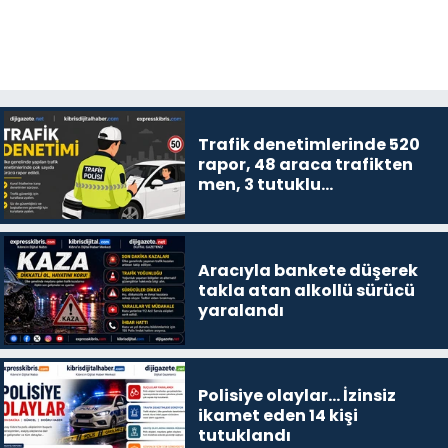
Trafik denetimlerinde 520
rapor, 48 araca trafikten
men, 3 tutuklu…
Aracıyla bankete düşerek
takla atan alkollü sürücü
yaralandı
Polisiye olaylar… İzinsiz
ikamet eden 14 kişi
tutuklandı