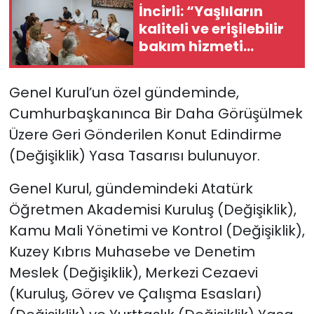
İncirli: “Yaşlıların
kaliteli ve erişilebilir
SAĞLIK
bakım hizmeti
alması en temel
Spor
önceliğimiz”
Genel Kurul’un özel gündeminde,
Teknoloji
Cumhurbaşkanınca Bir Daha Görüşülmek
Üzere Geri Gönderilen Konut Edindirme
TÜRKiYE
(Değişiklik) Yasa Tasarısı bulunuyor.
Video Galeri
Genel Kurul, gündemindeki Atatürk
Öğretmen Akademisi Kuruluş (Değişiklik),
YAŞAM
Kamu Mali Yönetimi ve Kontrol (Değişiklik),
Yazarlar
Kuzey Kıbrıs Muhasebe ve Denetim
Meslek (Değişiklik), Merkezi Cezaevi
(Kuruluş, Görev ve Çalışma Esasları)