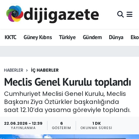
ADVERTORIAL
Hava Durumu
KKTC
Güney Kıbrıs
Türkiye
Gündem
Dünya
Ek
Dijigazete
Trafik Durumu
Dünya
Süper Lig Puan Durumu ve Fikstür
HABERLER
İÇ HABERLER
Eğitim
Tüm Manşetler
Meclis Genel Kurulu toplandı
Ekonomi
Son Dakika Haberleri
Cumhuriyet Meclisi Genel Kurulu, Meclis
Başkanı Ziya Öztürkler başkanlığında
Foto Galeri
Haber Arşivi
saat 12.10’da yasama göreviyle toplandı.
GEZİ
22.06.2026 - 12:39
6
1 DK
YAYINLANMA
GÖSTERIM
OKUNMA SÜRESI
Güncel