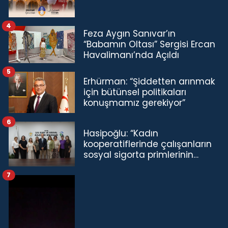
4
Feza Aygın Sanıvar’ın
“Babamın Oltası” Sergisi Ercan
Havalimanı’nda Açıldı
5
Erhürman: “Şiddetten arınmak
için bütünsel politikaları
konuşmamız gerekiyor”
6
Hasipoğlu: “Kadın
kooperatiflerinde çalışanların
sosyal sigorta primlerinin
tamamını karşılayacağız”
7