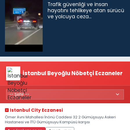
Trafik güvenliği ve insan
hayatını tehlikeye atan sürücü
ve yolcuya ceza...
İstanbul Beyoğlu Nöbetçi Eczaneler
Istanbul City Eczanesi
Ömer Avni Mahallesi İnönü Caddesi 32 2 Gümüşsuyu Askeri
Hastanesi ve İTÜ Gümüşsuyu Kampüsü karşısı