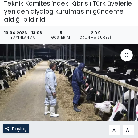
Teknik Komitesi’ndeki Kıbrıslı Türk üyelerle
yeniden diyalog kurulmasını gündeme
Gündem
aldığı bildirildi.
KKTC
10.04.2026 - 13:08
5
2 DK
YAYINLANMA
GÖSTERIM
OKUNMA SÜRESI
KKTC YEREL SEÇİM 2018
Kültür Sanat
Magazin
Moda
Nöbetçi Eczaneler
Otomobil Dünyası
Paylaş
-
+
A
A
Politika