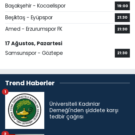
Başakşehir - Kocaelispor
19:00
Beşiktaş - Eyüpspor
21:30
Amed - Erzurumspor FK
21:30
17 Ağustos, Pazartesi
Samsunspor - Göztepe
21:30
Trend Haberler
1
Üniversiteli Kadınlar
Derneği'nden şiddete karşı
tedbir çağrısı
2