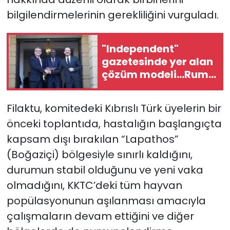
bilgilendirmelerinin gerekliliğini vurguladı.
"Independent"
gazetesinde yer alan
çözüm modeli...Rum
Yönetiminden
"ihtiyatlı" olunması
Filaktu, komitedeki Kıbrıslı Türk üyelerin bir
tavsiyesi
önceki toplantıda, hastalığın başlangıçta
kapsam dışı bırakılan “Lapathos”
(Boğaziçi) bölgesiyle sınırlı kaldığını,
durumun stabil olduğunu ve yeni vaka
olmadığını, KKTC’deki tüm hayvan
popülasyonunun aşılanması amacıyla
çalışmaların devam ettiğini ve diğer