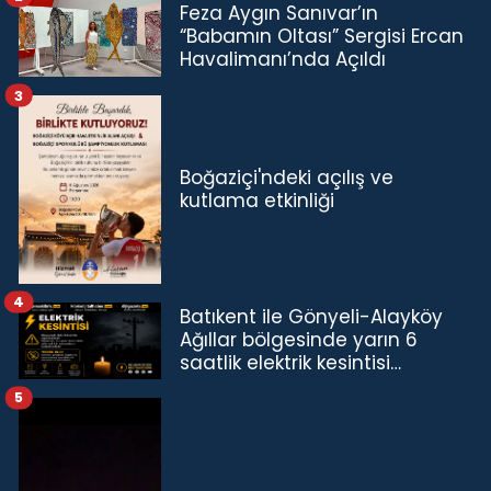
Feza Aygın Sanıvar’ın
“Babamın Oltası” Sergisi Ercan
Havalimanı’nda Açıldı
3
Boğaziçi'ndeki açılış ve
kutlama etkinliği
4
Batıkent ile Gönyeli-Alayköy
Ağıllar bölgesinde yarın 6
saatlik elektrik kesintisi…
5