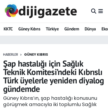
ADVERTORIAL
Hava Durumu
KKTC
Güney Kıbrıs
Türkiye
Gündem
Dünya
Ek
Dijigazete
Trafik Durumu
Dünya
Süper Lig Puan Durumu ve Fikstür
HABERLER
GÜNEY KIBRIS
Eğitim
Tüm Manşetler
Şap hastalığı için Sağlık
Ekonomi
Son Dakika Haberleri
Teknik Komitesi’ndeki Kıbrıslı
Türk üyelerle yeniden diyalog
Foto Galeri
Haber Arşivi
gündemde
GEZİ
Güney Kıbrıs’ın, şap hastalığı konusunu
görüşmek amacıyla iki toplumlu Sağlık
Güncel