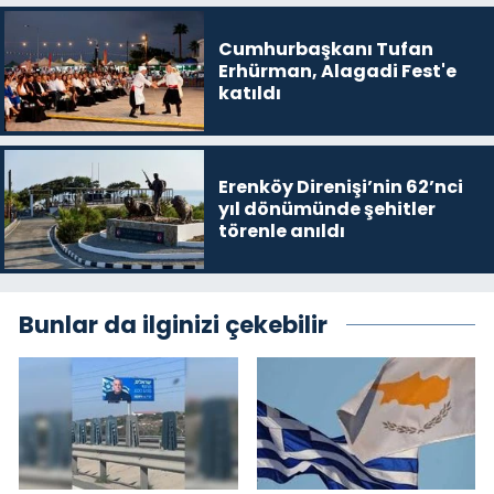
Cumhurbaşkanı Tufan
Erhürman, Alagadi Fest'e
katıldı
Erenköy Direnişi’nin 62’nci
yıl dönümünde şehitler
törenle anıldı
Bunlar da ilginizi çekebilir