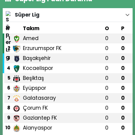
Süper Lig
#
Takım
O
P
Amed
0
0
1
Erzurumspor FK
0
0
2
Başakşehir
0
0
3
Kocaelispor
0
0
4
Beşiktaş
0
0
5
Eyüpspor
0
0
6
Galatasaray
0
0
7
Çorum FK
0
0
8
Gaziantep FK
0
0
9
Alanyaspor
0
0
10