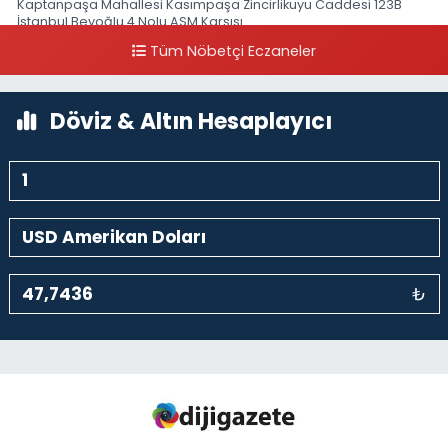
Kaptanpaşa Mahallesi Kasımpaşa Zincirlikuyu Caddesi 123B
İstanbul Beyoğlu 4 Nolu ASM Karşısı
Tüm Nöbetçi Eczaneler
0 (212) 297 96 92
Yol Tarifi Al
Döviz & Altın Hesaplayıcı
₺