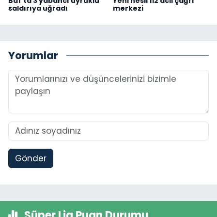
Baf’ta 3 yabancı uyruklu
Yeni nesil 112 acil çağrı
saldırıya uğradı
merkezi
Yorumlar
Gönder
Süper Lig Puan Durumu