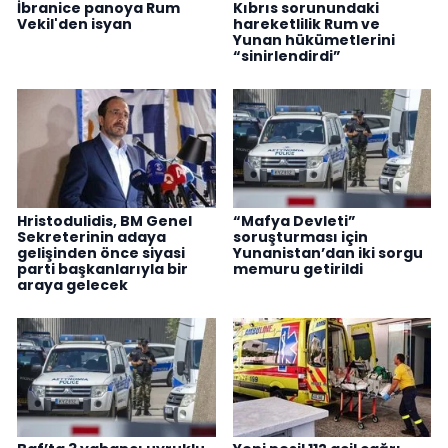
İbranice panoya Rum
Kıbrıs sorunundaki
Vekil'den isyan
hareketlilik Rum ve
Yunan hükümetlerini
“sinirlendirdi”
Hristodulidis, BM Genel
“Mafya Devleti”
Sekreterinin adaya
soruşturması için
gelişinden önce siyasi
Yunanistan’dan iki sorgu
parti başkanlarıyla bir
memuru getirildi
araya gelecek