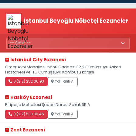
İstanbul Beyoğlu Nöbetçi Eczaneler
Istanbul City Eczanesi
Ömer Avni Mahallesi İnönü Caddesi 32 2 Gümüşsuyu Askeri
Hastanesi ve İTÜ Gümüşsuyu Kampüsü karşısı
0 (212) 252 00 93
Yol Tarifi Al
Hasköy Eczanesi
Piripaşa Mahallesi Şaban Deresi Sokak 65 A
0 (212) 533 36 46
Yol Tarifi Al
Zent Eczanesi