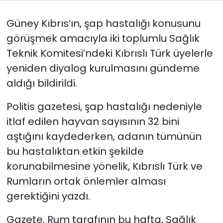
Güney Kıbrıs’ın, şap hastalığı konusunu
SAĞLIK
görüşmek amacıyla iki toplumlu Sağlık
Spor
Teknik Komitesi’ndeki Kıbrıslı Türk üyelerle
yeniden diyalog kurulmasını gündeme
Teknoloji
aldığı bildirildi.
TÜRKiYE
Politis gazetesi, şap hastalığı nedeniyle
itlaf edilen hayvan sayısının 32 bini
Video Galeri
aştığını kaydederken, adanın tümünün
YAŞAM
bu hastalıktan etkin şekilde
korunabilmesine yönelik, Kıbrıslı Türk ve
Yazarlar
Rumların ortak önlemler alması
gerektiğini yazdı.
Gazete, Rum tarafının bu hafta, Sağlık