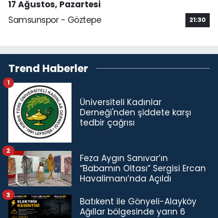
17 Ağustos, Pazartesi
Samsunspor - Göztepe
21:30
Trend Haberler
1
Üniversiteli Kadınlar
Derneği'nden şiddete karşı
tedbir çağrısı
2
Feza Aygın Sanıvar’ın
“Babamın Oltası” Sergisi Ercan
Havalimanı’nda Açıldı
3
Batıkent ile Gönyeli-Alayköy
Ağıllar bölgesinde yarın 6