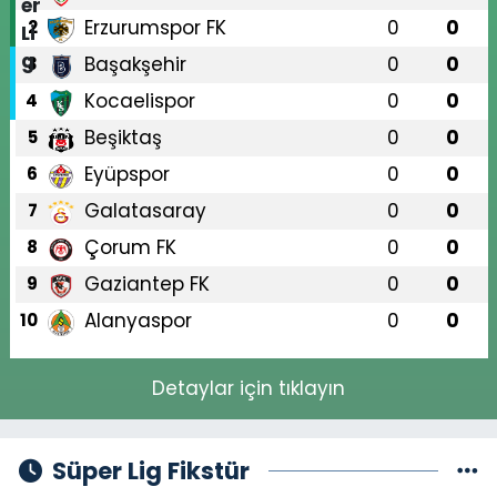
Erzurumspor FK
0
0
2
Başakşehir
0
0
3
Kocaelispor
0
0
4
Beşiktaş
0
0
5
Eyüpspor
0
0
6
Galatasaray
0
0
7
Çorum FK
0
0
8
Gaziantep FK
0
0
9
Alanyaspor
0
0
10
Detaylar için tıklayın
Süper Lig Fikstür