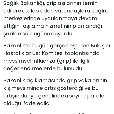
Sağlık Bakanlığı, grip aşılarının temin
edilerek talep eden vatandaşlara sağlık
SAĞLIK
merkezlerinde uygulanmaya devam
Spor
ettiğini, aşılama hizmetinin planlandığı
şekilde sürdüğünü duyurdu.
Teknoloji
Bakanlıkta bugün gerçekleştirilen Bulaşıcı
TÜRKiYE
Hastalıklar Üst Komitesi toplantısında
mevsimsel influenza (grip) ile ilgili
Video Galeri
değerlendirmelerde bulunuldu.
YAŞAM
Bakanlık açıklamasında grip vakalarının
kış mevsiminde artış gösterdiği ve bu
Yazarlar
artışın dünya genelindeki seyirle paralel
olduğu ifade edildi.