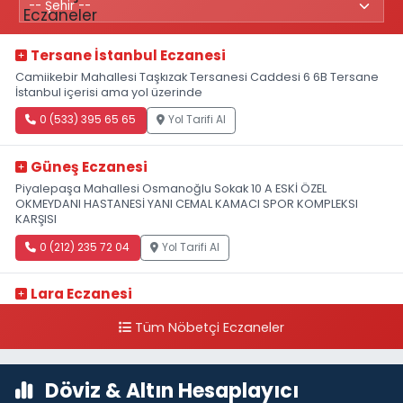
Tersane İstanbul Eczanesi
Camiikebir Mahallesi Taşkızak Tersanesi Caddesi 6 6B Tersane
İstanbul içerisi ama yol üzerinde
0 (533) 395 65 65
Yol Tarifi Al
Güneş Eczanesi
Piyalepaşa Mahallesi Osmanoğlu Sokak 10 A ESKİ ÖZEL
OKMEYDANI HASTANESİ YANI CEMAL KAMACI SPOR KOMPLEKSI
KARŞISI
0 (212) 235 72 04
Yol Tarifi Al
Lara Eczanesi
Cihangir Mahallesi Sıraselviler Caddesi 73 A TAKSİM İLK YARDIM
Tüm Nöbetçi Eczaneler
HASTANESİ KARŞISI
0 (212) 293 90 86
Yol Tarifi Al
Döviz & Altın Hesaplayıcı