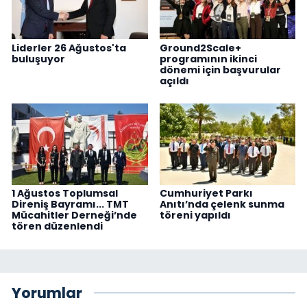
Liderler 26 Ağustos'ta
Ground2Scale+
buluşuyor
programının ikinci
dönemi için başvurular
açıldı
1 Ağustos Toplumsal
Cumhuriyet Parkı
Direniş Bayramı... TMT
Anıtı’nda çelenk sunma
Mücahitler Derneği’nde
töreni yapıldı
tören düzenlendi
Yorumlar