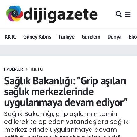
ADVERTORIAL
Hava Durumu
KKTC
Güney Kıbrıs
Türkiye
Gündem
Dünya
Ek
Dijigazete
Trafik Durumu
Dünya
Süper Lig Puan Durumu ve Fikstür
HABERLER
KKTC
Eğitim
Tüm Manşetler
Sağlık Bakanlığı: "Grip aşıları
Ekonomi
Son Dakika Haberleri
sağlık merkezlerinde
uygulanmaya devam ediyor"
Foto Galeri
Haber Arşivi
Sağlık Bakanlığı, grip aşılarının temin
GEZİ
edilerek talep eden vatandaşlara sağlık
merkezlerinde uygulanmaya devam
Güncel