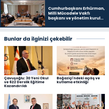
Cumhurbaşkanı Erhürman,
Milli Mücadele Vakfı
başkanı ve yönetim kurulu
üyelerini kabul etti
Bunlar da ilginizi çekebilir
Çavuşoğlu: 30 Yeni Okul
Boğaziçi'ndeki açılış ve
ve 622 Derslik Eğitime
kutlama etkinliği
Kazandırıldı