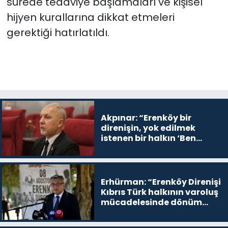
sürede tedaviye başlamaları ve kişisel
hijyen kurallarına dikkat etmeleri
gerektiği hatırlatıldı.
Akpınar: “Erenköy bir
direnişin, yok edilmek
istenen bir halkın ‘Ben
buradayım ve var olmaya
devam edeceğim’ dediği
yer
Erhürman: “Erenköy Direnişi
Kıbrıs Türk halkının varoluş
mücadelesinde dönüm
noktalarından biri”