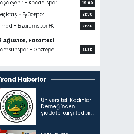
aşakşehir - Kocaelispor
19:00
eşiktaş - Eyüpspor
21:30
med - Erzurumspor FK
21:30
7 Ağustos, Pazartesi
amsunspor - Göztepe
21:30
Trend Haberler
Üniversiteli Kadınlar
Derneği'nden
şiddete karşı tedbir
çağrısı