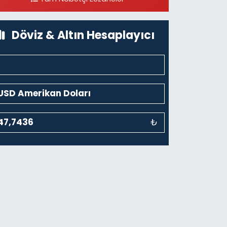
0 (212) 297 96 92
Yol Tarifi Al
Döviz & Altın Hesaplayıcı
₺