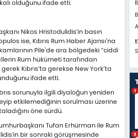
akalı olduğunu ifade etti.
B
B
A
kanı Nikos Hristodulidis’in basın
ulos ise, Kıbrıs Rum Haber Ajansı'na
1
amlarının Pile'de ara bölgedeki “ciddi
S
lallerin Rum hükümeti tarafından
gerek Kıbrıs’ta gerekse New York’ta
unduğunu ifade etti.
brıs sorunuyla ilgili diyaloğun yeniden
1
ileyip etkilemediğinin sorulması üzerine
ltaladığını öne sürdü.
 Cumhurbaşkanı Tufan Erhürman ile Rum
idis’in bir sonraki görüşmesinde
2