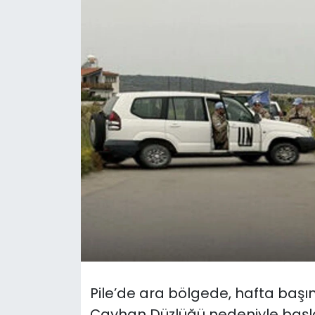
Gündem
KKTC
KKTC YEREL SEÇİM 2018
Kültür Sanat
Magazin
Moda
Nöbetçi Eczaneler
Otomobil Dünyası
Pile’de ara bölgede, hafta başın
Politika
Çayhan Düzlüğü nedeniyle başl