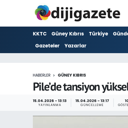
ADVERTORIAL
Hava Durumu
KKTC
Güney Kıbrıs
Türkiye
Günd
Dijigazete
Trafik Durumu
Gazeteler
Yazarlar
Dünya
Süper Lig Puan Durumu ve Fikstür
Eğitim
Tüm Manşetler
HABERLER
GÜNEY KIBRIS
Ekonomi
Son Dakika Haberleri
Pile’de tansiyon yüksel
Foto Galeri
Haber Arşivi
15.04.2026 - 13:13
15.04.2026 - 13:17
1
YAYINLANMA
GÜNCELLEME
GÖST
GEZİ
Güncel