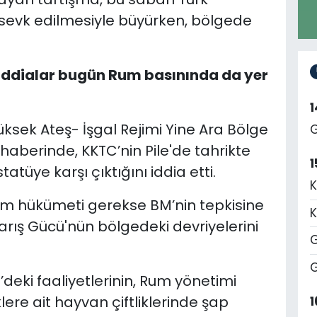
 sevk edilmesiyle büyürken, bölgede
i iddialar bugün Rum basınında da yer
Yüksek Ateş- İşgal Rejimi Yine Ara Bölge
G
 haberinde, KKTC’nin Pile'de tahrikte
1
tüye karşı çıktığını iddia etti.
K
Rum hükümeti gerekse BM’nin tepkisine
K
arış Gücü'nün bölgedeki devriyelerini
G
G
deki faaliyetlerinin, Rum yönetimi
klere ait hayvan çiftliklerinde şap
1