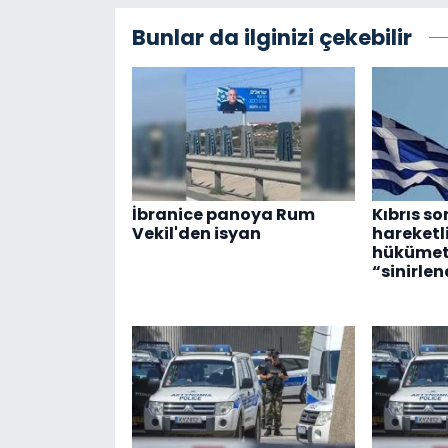
Bunlar da ilginizi çekebilir
İbranice panoya Rum
Kıbrıs s
Vekil'den isyan
hareketl
hükümetl
“sinirlen