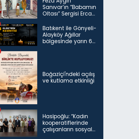
Feza Aygın
Sanıvar’ın “Babamın
Oltası” Sergisi Ercan
Havalimanı’nda
Açıldı
Batıkent ile Gönyeli-
Alayköy Ağıllar
bölgesinde yarın 6
saatlik elektrik
kesintisi…
Boğaziçi'ndeki açılış
ve kutlama etkinliği
Hasipoğlu: “Kadın
kooperatiflerinde
çalışanların sosyal
sigorta primlerinin