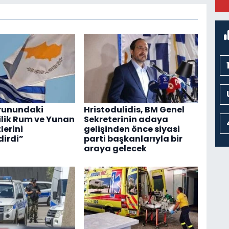
orunundaki
Hristodulidis, BM Genel
ilik Rum ve Yunan
Sekreterinin adaya
erini
gelişinden önce siyasi
dirdi”
parti başkanlarıyla bir
araya gelecek