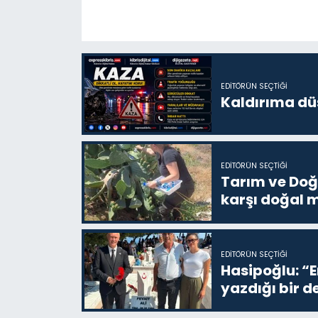
EDITÖRÜN SEÇTIĞI
Kaldırıma dü
EDITÖRÜN SEÇTIĞI
Tarım ve Doğa
karşı doğal 
EDITÖRÜN SEÇTIĞI
Hasipoğlu: “
yazdığı bir d