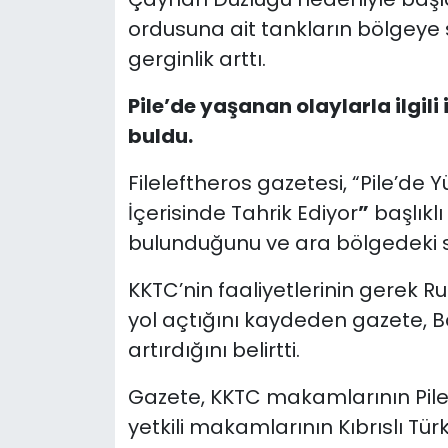
ordusuna ait tankların bölgeye
SAĞLIK
gerginlik arttı.
Spor
Pile’de yaşanan olaylarla ilgil
buldu.
Teknoloji
Fileleftheros gazetesi, “Pile’de 
TÜRKiYE
İçerisinde Tahrik Ediyor
”
başlıklı
bulunduğunu ve ara bölgedeki sta
Video Galeri
KKTC’nin faaliyetlerinin gerek 
YAŞAM
yol açtığını kaydeden gazete, B
artırdığını belirtti.
Yazarlar
Gazete, KKTC makamlarının Pile’
yetkili makamlarının Kıbrıslı Tür