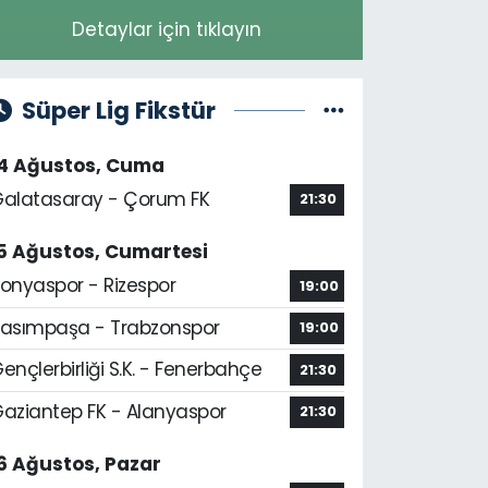
Detaylar için tıklayın
Süper Lig Fikstür
14 Ağustos, Cuma
alatasaray - Çorum FK
21:30
5 Ağustos, Cumartesi
onyaspor - Rizespor
19:00
asımpaşa - Trabzonspor
19:00
ençlerbirliği S.K. - Fenerbahçe
21:30
aziantep FK - Alanyaspor
21:30
6 Ağustos, Pazar