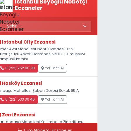
İstanbul Beyoğlu Nöbetçi
Eczaneler
Istanbul City Eczanesi
mer Avni Mahallesi İnönü Caddesi 32 2
ümüşsuyu Askeri Hastanesi ve İTÜ Gümüşsuyu
ampüsü karşısı
0 (212) 252 00 93
Yol Tarifi Al
Hasköy Eczanesi
iripaşa Mahallesi Şaban Deresi Sokak 65 A
0 (212) 533 36 46
Yol Tarifi Al
Zent Eczanesi
aptanpaşa Mahallesi Kasımpaşa Zincirlikuyu
addesi 123B İstanbul Beyoğlu 4 Nolu ASM Karşısı
Tüm Nöbetçi Eczaneler