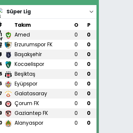
Süper Lig
#
Takım
O
P
Amed
0
0
1
Erzurumspor FK
0
0
2
Başakşehir
0
0
3
Kocaelispor
0
0
4
Beşiktaş
0
0
5
Eyüpspor
0
0
6
Galatasaray
0
0
7
Çorum FK
0
0
8
Gaziantep FK
0
0
9
Alanyaspor
0
0
0