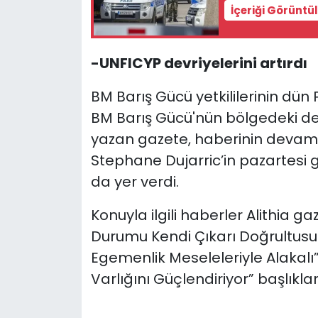
İçeriği Görüntü
-UNFICYP devriyelerini artırdı
BM Barış Gücü yetkililerinin dün
BM Barış Gücü'nün bölgedeki devr
yazan gazete, haberinin devam
Stephane Dujarric’in pazartesi g
da yer verdi.
Konuyla ilgili haberler Alithia ga
Durumu Kendi Çıkarı Doğrultusund
Egemenlik Meseleleriyle Alakalı”
Varlığını Güçlendiriyor” başlıklar