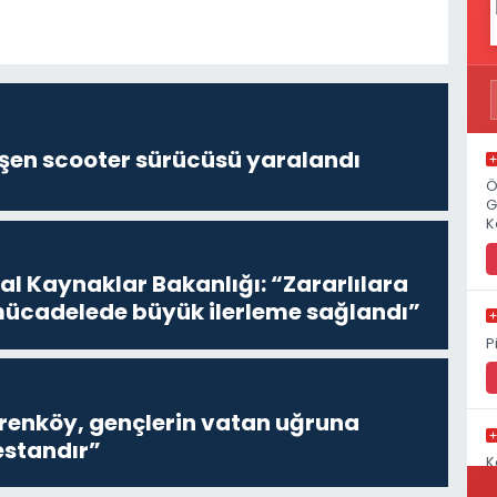
şen scooter sürücüsü yaralandı
Ö
G
K
l Kaynaklar Bakanlığı: “Zararlılara
mücadelede büyük ilerleme sağlandı”
P
Erenköy, gençlerin vatan uğruna
estandır”
K
C