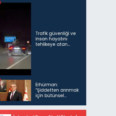
tamamını
karşılayacağız”
Trafik güvenliği ve
insan hayatını
tehlikeye atan
sürücü ve yolcuya
ceza...
Erhürman:
“Şiddetten arınmak
için bütünsel
politikaları
konuşmamız
gerekiyor”