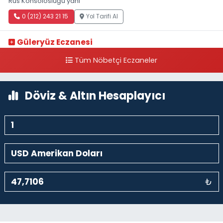
Rus Konsolosluğu yanı
0 (212) 243 21 15
Yol Tarifi Al
Güleryüz Eczanesi
Piripaşa Mahallesi Şaban Deresi Sokak 7 D Koç Müzesi Arkası-
Tüm Nöbetçi Eczaneler
kalaycıbahçe Meydana Doğru
0 (212) 369 95 85
Yol Tarifi Al
Döviz & Altın Hesaplayıcı
₺