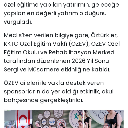
özel eğitime yapılan yatırımın, geleceğe
yapılan en değerli yatırım olduğunu
SAĞLIK
vurguladı.
Spor
Meclis’ten verilen bilgiye göre, Öztürkler,
Teknoloji
KKTC Özel Eğitim Vakfı (ÖZEV), ÖZEV Özel
Eğitim Okulu ve Rehabilitasyon Merkezi
TÜRKiYE
tarafından düzenlenen 2026 Yıl Sonu
Sergi ve Müsamere etkinliğine katıldı.
Video Galeri
ÖZEV aileleri ile vakfa destek veren
YAŞAM
sponsorların da yer aldığı etkinlik, okul
bahçesinde gerçekleştirildi.
Yazarlar