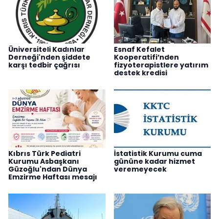
Üniversiteli Kadınlar
Esnaf Kefalet
Derneği'nden şiddete
Kooperatifi’nden
karşı tedbir çağrısı
fizyoterapistlere yatırım
destek kredisi
Kıbrıs Türk Pediatri
İstatistik Kurumu cuma
Kurumu Asbaşkanı
gününe kadar hizmet
Güzoğlu'ndan Dünya
veremeyecek
Emzirme Haftası mesajı