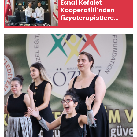
Esnaf Kefalet
Kooperatifi’nden
fizyoterapistlere
yatırım destek
kredisi