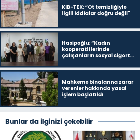
KIB-TEK: “Ot temizliğiyle
ilgili iddialar doğru değil"
Hasipoğlu: “Kadın
kooperatiflerinde
çalışanların sosyal sigorta
primlerinin tamamını
karşılayacağız”
Mahkeme binalarına zarar
verenler hakkında yasal
işlem başlatıldı
Bunlar da ilginizi çekebilir