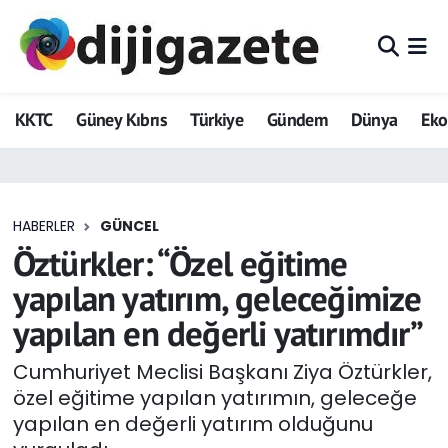
ADVERTORIAL
Hava Durumu
KKTC
Güney Kıbrıs
Türkiye
Gündem
Dünya
Ek
Dijigazete
Trafik Durumu
Dünya
Süper Lig Puan Durumu ve Fikstür
HABERLER
GÜNCEL
Eğitim
Tüm Manşetler
Öztürkler: “Özel eğitime
Ekonomi
Son Dakika Haberleri
yapılan yatırım, geleceğimize
yapılan en değerli yatırımdır”
Foto Galeri
Haber Arşivi
Cumhuriyet Meclisi Başkanı Ziya Öztürkler,
GEZİ
özel eğitime yapılan yatırımın, geleceğe
yapılan en değerli yatırım olduğunu
Güncel