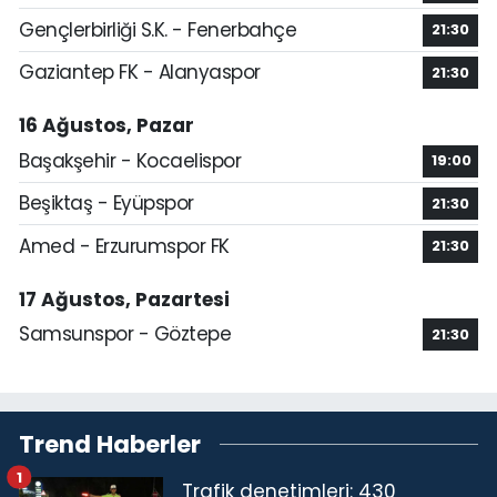
Gençlerbirliği S.K. - Fenerbahçe
21:30
Gaziantep FK - Alanyaspor
21:30
16 Ağustos, Pazar
Başakşehir - Kocaelispor
19:00
Beşiktaş - Eyüpspor
21:30
Amed - Erzurumspor FK
21:30
17 Ağustos, Pazartesi
Samsunspor - Göztepe
21:30
Trend Haberler
1
Trafik denetimleri: 430