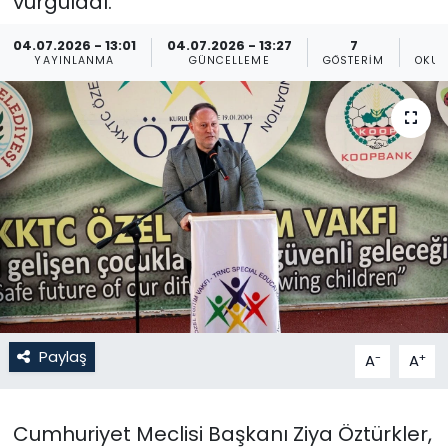
vurguladı.
Gündem
04.07.2026 - 13:01
04.07.2026 - 13:27
7
YAYINLANMA
GÜNCELLEME
GÖSTERIM
OKUN
KKTC
KKTC YEREL SEÇİM 2018
Kültür Sanat
Magazin
Moda
Nöbetçi Eczaneler
Paylaş
-
+
A
A
Otomobil Dünyası
Cumhuriyet Meclisi Başkanı Ziya Öztürkler,
Politika