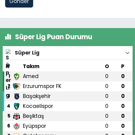
Gönder
Süper Lig Puan Durumu
Süper Lig
#
Takım
O
P
Amed
0
0
1
Erzurumspor FK
0
0
2
Başakşehir
0
0
3
Kocaelispor
0
0
4
Beşiktaş
0
0
5
Eyüpspor
0
0
6