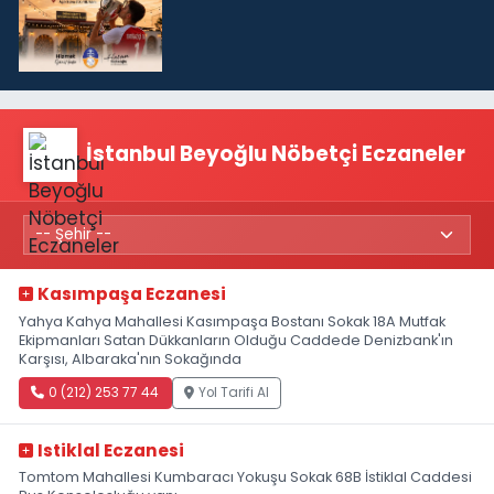
İstanbul Beyoğlu Nöbetçi Eczaneler
Kasımpaşa Eczanesi
Yahya Kahya Mahallesi Kasımpaşa Bostanı Sokak 18A Mutfak
Ekipmanları Satan Dükkanların Olduğu Caddede Denizbank'ın
Karşısı, Albaraka'nın Sokağında
0 (212) 253 77 44
Yol Tarifi Al
Istiklal Eczanesi
Tomtom Mahallesi Kumbaracı Yokuşu Sokak 68B İstiklal Caddesi