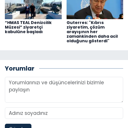
“HMAS TEAL Denizcilik
Guterres: "Kıbrıs
Müzesi” ziyaretçi
ziyaretim, çözüm
kabulüne başladı
arayışının her
zamankinden daha acil
olduğunu gösterdi"
Yorumlar