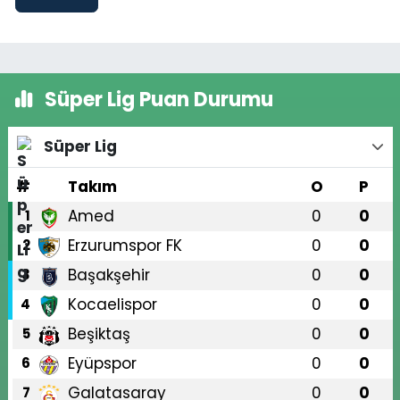
Süper Lig Puan Durumu
Süper Lig
#
Takım
O
P
Amed
0
0
1
Erzurumspor FK
0
0
2
Başakşehir
0
0
3
Kocaelispor
0
0
4
Beşiktaş
0
0
5
Eyüpspor
0
0
6
Galatasaray
0
0
7