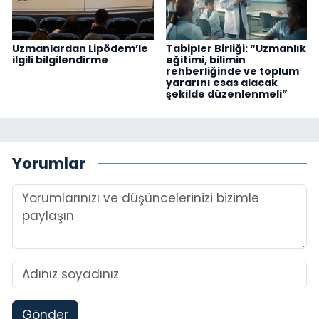
Uzmanlardan Lipödem’le
Tabipler Birliği: “Uzmanlık
ilgili bilgilendirme
eğitimi, bilimin
rehberliğinde ve toplum
yararını esas alacak
şekilde düzenlenmeli”
Yorumlar
Gönder