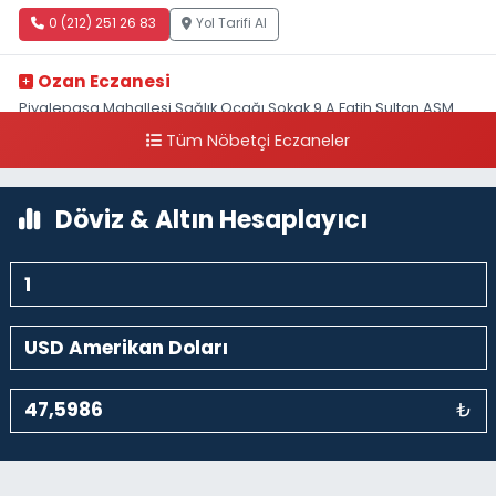
0 (212) 251 26 83
Yol Tarifi Al
Ozan Eczanesi
Piyalepaşa Mahallesi Sağlık Ocağı Sokak 9 A Fatih Sultan ASM
Yanı
Tüm Nöbetçi Eczaneler
0 (212) 297 30 13
Yol Tarifi Al
Döviz & Altın Hesaplayıcı
₺