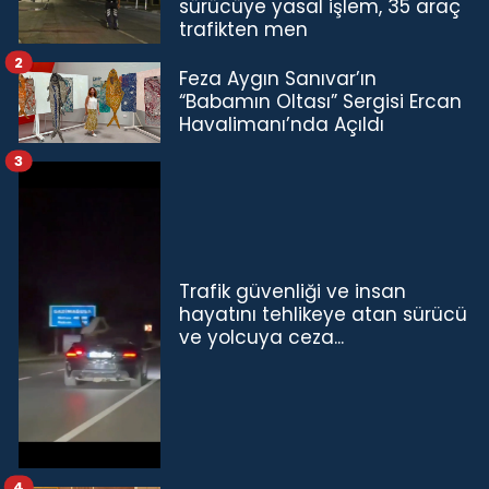
sürücüye yasal işlem, 35 araç
trafikten men
2
Feza Aygın Sanıvar’ın
“Babamın Oltası” Sergisi Ercan
Havalimanı’nda Açıldı
3
Trafik güvenliği ve insan
hayatını tehlikeye atan sürücü
ve yolcuya ceza...
4