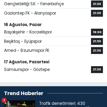
Gençlerbirliği S.K. - Fenerbahçe
21:30
Gaziantep FK - Alanyaspor
21:30
16 Ağustos, Pazar
Başakşehir - Kocaelispor
19:00
Beşiktaş - Eyüpspor
21:30
Amed - Erzurumspor FK
21:30
17 Ağustos, Pazartesi
Samsunspor - Göztepe
21:30
Trend Haberler
1
Trafik denetimleri: 430