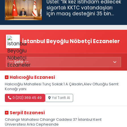
Üstel: “İlk kez istihdam edilecek
sigortalı KKTC vatandaşları
için maaş desteğini 35 bin
TL'ye çıkardık”
İstanbul Beyoğlu Nöbetçi Eczaneler
Halıcıoğlu Eczanesi
Halıcıoğlu Mahallesi Tunç Sokak 1 A Çıksalın,Alev Ofluoğlu Semt
Konağı yanı
0 (212) 369 45 49
Yol Tarifi Al
Serpil Eczanesi
Cihangir Mahallesi Cihangir Caddesi 37 İstanbul Kent
Üniversitesi Arka Cephesinde