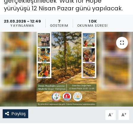
gerçekleştirilecek ‘Walk for Hope’
yürüyüşü 12 Nisan Pazar günü yapılacak.
Gündem
23.03.2026 - 12:49
7
1 DK
KKTC
YAYINLANMA
GÖSTERIM
OKUNMA SÜRESI
KKTC YEREL SEÇİM 2018
Kültür Sanat
Magazin
Moda
Nöbetçi Eczaneler
Paylaş
-
+
A
A
Otomobil Dünyası
Politika