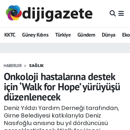
ADVERTORIAL
Hava Durumu
KKTC
Güney Kıbrıs
Türkiye
Gündem
Dünya
Ek
Dijigazete
Trafik Durumu
Dünya
Süper Lig Puan Durumu ve Fikstür
HABERLER
SAĞLIK
Eğitim
Tüm Manşetler
Onkoloji hastalarına destek
Ekonomi
Son Dakika Haberleri
için ‘Walk for Hope’ yürüyüşü
düzenlenecek
Foto Galeri
Haber Arşivi
Deniz Yıldızı Yardım Derneği tarafından,
GEZİ
Girne Belediyesi katkılarıyla Deniz
Nasıfoğlu anısına bu yıl dördüncüsü
Güncel