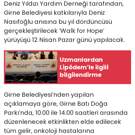
Deniz Yıldızı Yardım Derneği tarafından,
Girne Belediyesi katkılarıyla Deniz
SAĞLIK
Nasıfoğlu anısına bu yıl dördüncüsü
Spor
gerçekleştirilecek ‘Walk for Hope’
yürüyüşü 12 Nisan Pazar günü yapılacak.
Teknoloji
Uzmanlardan
TÜRKiYE
Lipödem’le ilgili
bilgilendirme
Video Galeri
YAŞAM
Girne Belediyesi’nden yapılan
açıklamaya göre, Girne Batı Doğa
Yazarlar
Parkı’nda, 10.00 ile 14.00 saatleri arasında
düzenlenecek etkinlikten elde edilecek
tüm gelir, onkoloji hastalarına