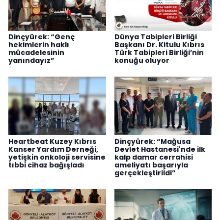
Dinçyürek: “Genç
Dünya Tabipleri Birliği
hekimlerin haklı
Başkanı Dr. Kitulu Kıbrıs
mücadelesinin
Türk Tabipleri Birliği’nin
yanındayız”
konuğu oluyor
Heartbeat Kuzey Kıbrıs
Dinçyürek: “Mağusa
Kanser Yardım Derneği,
Devlet Hastanesi'nde ilk
yetişkin onkoloji servisine
kalp damar cerrahisi
tıbbi cihaz bağışladı
ameliyatı başarıyla
gerçekleştirildi”