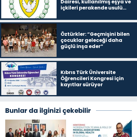
Dairesi, kullanılmış eşya ve
içkileri perakende usulü
satışa çıkaracak
Öztürkler: “Geçmişini bilen
çocuklar geleceği daha
güçlü inşa eder”
Kıbrıs Türk Üniversite
Öğrencileri Kongresi için
kayıtlar sürüyor
Bunlar da ilginizi çekebilir