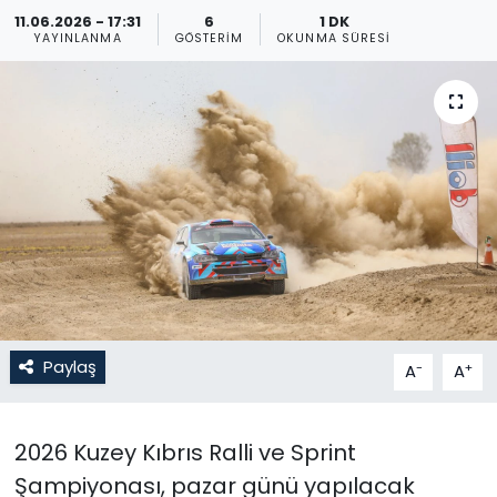
11.06.2026 - 17:31
6
1 DK
Gündem
YAYINLANMA
GÖSTERIM
OKUNMA SÜRESI
KKTC
KKTC YEREL SEÇİM 2018
Kültür Sanat
Magazin
Moda
Paylaş
-
+
A
A
Nöbetçi Eczaneler
Otomobil Dünyası
2026 Kuzey Kıbrıs Ralli ve Sprint
Şampiyonası, pazar günü yapılacak
Politika