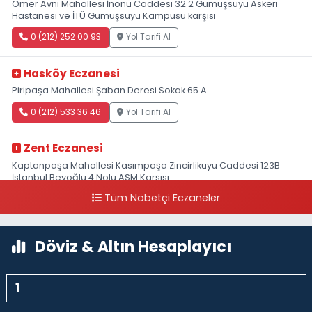
Ömer Avni Mahallesi İnönü Caddesi 32 2 Gümüşsuyu Askeri
Hastanesi ve İTÜ Gümüşsuyu Kampüsü karşısı
0 (212) 252 00 93
Yol Tarifi Al
Hasköy Eczanesi
Piripaşa Mahallesi Şaban Deresi Sokak 65 A
0 (212) 533 36 46
Yol Tarifi Al
Zent Eczanesi
Kaptanpaşa Mahallesi Kasımpaşa Zincirlikuyu Caddesi 123B
İstanbul Beyoğlu 4 Nolu ASM Karşısı
Tüm Nöbetçi Eczaneler
0 (212) 297 96 92
Yol Tarifi Al
Döviz & Altın Hesaplayıcı