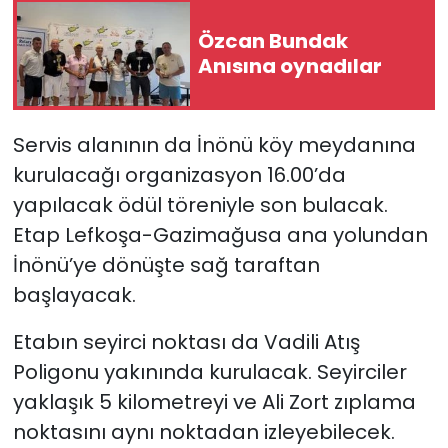
Özcan Bundak
Anısına oynadılar
Servis alanının da İnönü köy meydanına
kurulacağı organizasyon 16.00’da
yapılacak ödül töreniyle son bulacak.
Etap Lefkoşa-Gazimağusa ana yolundan
İnönü’ye dönüşte sağ taraftan
başlayacak.
Etabın seyirci noktası da Vadili Atış
Poligonu yakınında kurulacak. Seyirciler
yaklaşık 5 kilometreyi ve Ali Zort zıplama
noktasını aynı noktadan izleyebilecek.