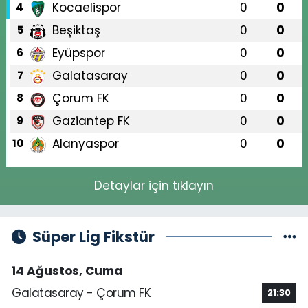
Kocaelispor
0
0
4
Beşiktaş
0
0
5
Eyüpspor
0
0
6
Galatasaray
0
0
7
Çorum FK
0
0
8
Gaziantep FK
0
0
9
Alanyaspor
0
0
10
Detaylar için tıklayın
Süper Lig Fikstür
14 Ağustos, Cuma
Galatasaray - Çorum FK
21:30