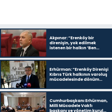
Akpınar: “Erenköy bir
direnişin, yok edilmek
istenen bir halkın ‘Ben
buradayım ve var olmaya
devam edeceğim’ dediği
yer
Erhürman: “Erenköy Direnişi
Kıbrıs Türk halkının varoluş
mücadelesinde dönüm
noktalarından biri”
Cumhurbaşkanı Erhürman,
Milli Mücadele Vakfı
başkanı ve yönetim kurulu