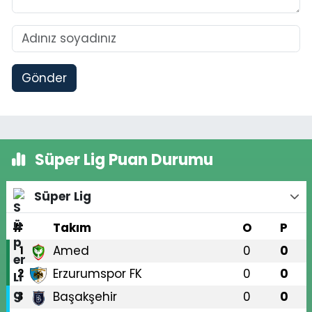
Gönder
Süper Lig Puan Durumu
Süper Lig
#
Takım
O
P
Amed
0
0
1
Erzurumspor FK
0
0
2
Başakşehir
0
0
3