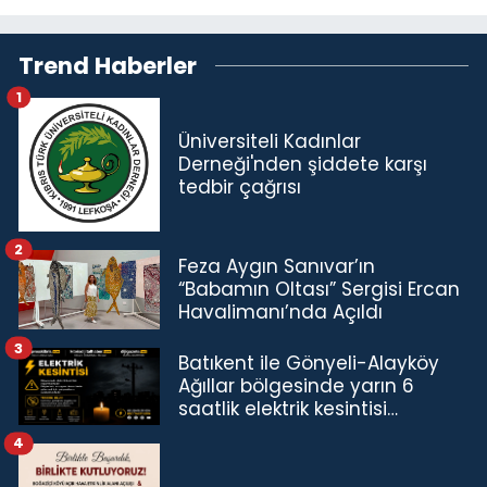
Trend Haberler
1
Üniversiteli Kadınlar
Derneği'nden şiddete karşı
tedbir çağrısı
2
Feza Aygın Sanıvar’ın
“Babamın Oltası” Sergisi Ercan
Havalimanı’nda Açıldı
3
Batıkent ile Gönyeli-Alayköy
Ağıllar bölgesinde yarın 6
saatlik elektrik kesintisi…
4