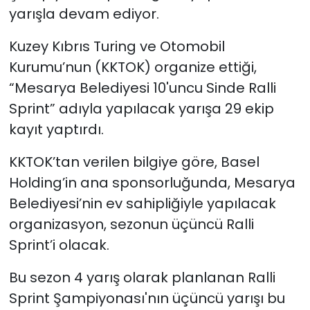
yarışla devam ediyor.
SAĞLIK
Kuzey Kıbrıs Turing ve Otomobil
Kurumu’nun (KKTOK) organize ettiği,
Spor
“Mesarya Belediyesi 10'uncu Sinde Ralli
Teknoloji
Sprint” adıyla yapılacak yarışa 29 ekip
kayıt yaptırdı.
TÜRKiYE
KKTOK’tan verilen bilgiye göre, Basel
Video Galeri
Holding’in ana sponsorluğunda, Mesarya
Belediyesi’nin ev sahipliğiyle yapılacak
YAŞAM
organizasyon, sezonun üçüncü Ralli
Sprint’i olacak.
Yazarlar
Bu sezon 4 yarış olarak planlanan Ralli
Sprint Şampiyonası'nın üçüncü yarışı bu