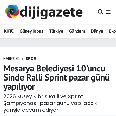
ADVERTORIAL
Hava Durumu
KKTC
Güney Kıbrıs
Türkiye
Gündem
Dünya
Ek
Dijigazete
Trafik Durumu
Dünya
Süper Lig Puan Durumu ve Fikstür
HABERLER
SPOR
Eğitim
Tüm Manşetler
Mesarya Belediyesi 10'uncu
Ekonomi
Son Dakika Haberleri
Sinde Ralli Sprint pazar günü
yapılıyor
Foto Galeri
Haber Arşivi
2026 Kuzey Kıbrıs Ralli ve Sprint
GEZİ
Şampiyonası, pazar günü yapılacak
yarışla devam ediyor.
Güncel