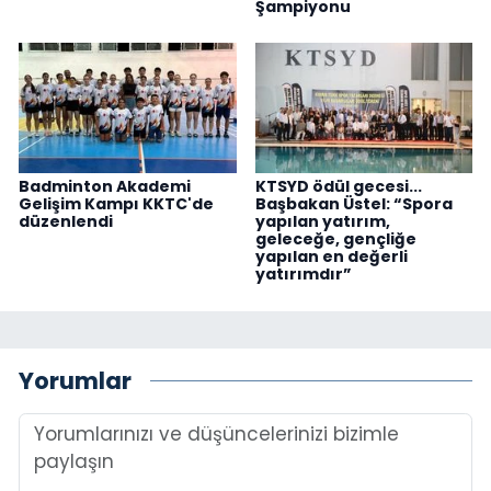
Şampiyonu
Badminton Akademi
KTSYD ödül gecesi...
Gelişim Kampı KKTC'de
Başbakan Üstel: “Spora
düzenlendi
yapılan yatırım,
geleceğe, gençliğe
yapılan en değerli
yatırımdır”
Yorumlar