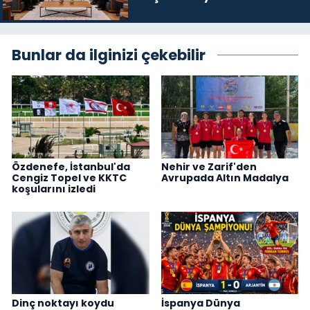
üyelerini kabul etti
Bunlar da ilginizi çekebilir
Özdenefe, İstanbul'da
Nehir ve Zarif'den
Cengiz Topel ve KKTC
Avrupada Altın Madalya
koşularını izledi
Dinç noktayı koydu
İspanya Dünya