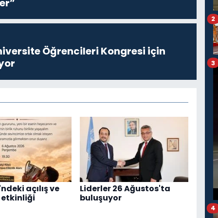
er”
2
niversite Öğrencileri Kongresi için
yor
3
ndeki açılış ve
Liderler 26 Ağustos'ta
etkinliği
buluşuyor
4