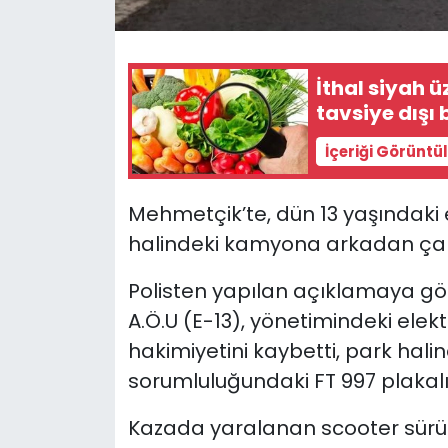
SAĞLIK
İthal siyah 
Spor
tavsiye dışı 
Teknoloji
İçeriği Görüntü
TÜRKiYE
Mehmetçik’te, dün 1
3 yaşındaki 
halindeki kamyona arkadan çar
Video Galeri
Polisten yapılan açıklamaya gö
YAŞAM
A.Ö.U (E-13), yönetimindeki elekt
hakimiyetini kaybetti, park hali
Yazarlar
sorumluluğundaki FT 997 plakal
Kazada yaralanan scooter sürü