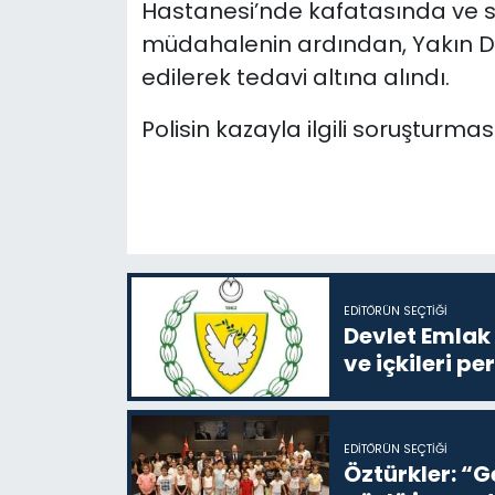
Hastanesi’nde kafatasında ve sol
müdahalenin ardından, Yakın Do
edilerek tedavi altına alındı.
Polisin kazayla ilgili soruşturmas
EDITÖRÜN SEÇTIĞI
Devlet Emlak 
ve içkileri p
EDITÖRÜN SEÇTIĞI
Öztürkler: “G