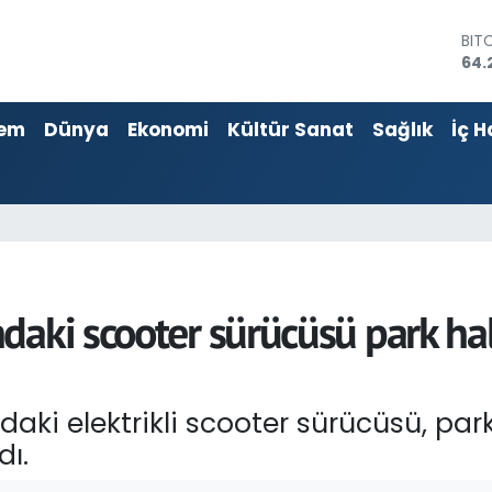
DO
47,
EU
55,
em
Dünya
Ekonomi
Kültür Sanat
Sağlık
İç H
STE
64,
GRA
651
BİS
13.
BIT
64.
daki scooter sürücüsü park h
daki elektrikli scooter sürücüsü, pa
ı.