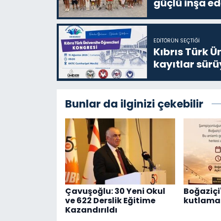
güçlü inşa ed
EDITÖRÜN SEÇTIĞI
Kıbrıs Türk Ü
kayıtlar sürü
Bunlar da ilginizi çekebilir
Çavuşoğlu: 30 Yeni Okul
Boğaziçi'
ve 622 Derslik Eğitime
kutlama 
Kazandırıldı