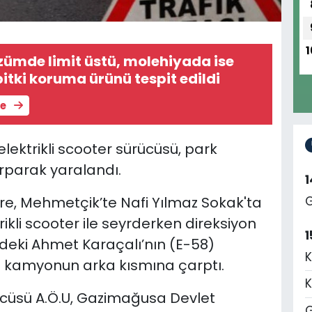
1
üzümde limit üstü, molehiyada ise
bitki koruma ürünü tespit edildi
le
elektrikli scooter sürücüsü,
park
parak yaralandı.
re, Mehmetçik’te Nafi Yılmaz Sokak'ta
G
rikli scooter ile seyrderken direksiyon
1
ndeki Ahmet Karaçalı’nın (E-58)
K
ı kamyonun arka kısmına çarptı.
K
cüsü A.Ö.U, Gazimağusa Devlet
G