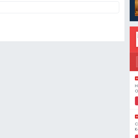
H
O
C
K