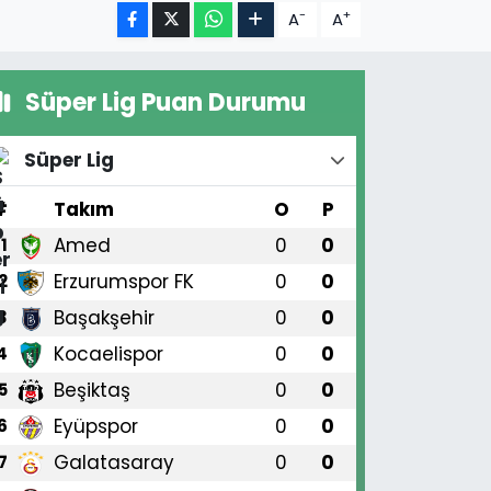
-
+
A
A
Süper Lig Puan Durumu
Süper Lig
#
Takım
O
P
Amed
0
0
1
Erzurumspor FK
0
0
2
Başakşehir
0
0
3
Kocaelispor
0
0
4
Beşiktaş
0
0
5
Eyüpspor
0
0
6
Galatasaray
0
0
7