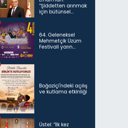
“Şiddetten arınmak
için bütünsel
politikaları
konuşmamız
gerekiyor”
64. Geleneksel
Mehmetçik Üzüm
Festivali yarın
başlıyor
Boğaziçi'ndeki açılış
ve kutlama etkinliği
Üstel: “İlk kez