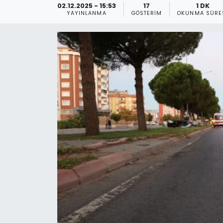
02.12.2025 - 15:53
17
1 DK
YAYINLANMA
GÖSTERIM
OKUNMA SÜRE
Gündem
KKTC
KKTC YEREL SEÇİM 2018
Kültür Sanat
Magazin
Moda
Nöbetçi Eczaneler
Otomobil Dünyası
Politika