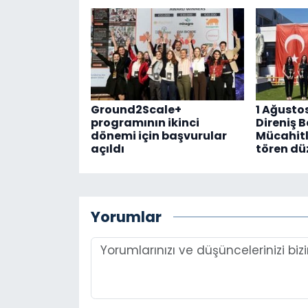
Ground2Scale+
1 Ağusto
programının ikinci
Direniş 
dönemi için başvurular
Mücahitl
açıldı
tören dü
Yorumlar