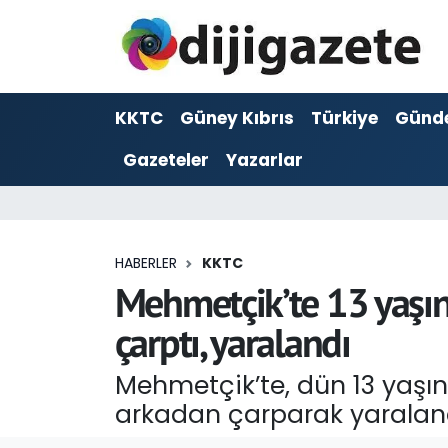
ADVERTORIAL
Hava Durumu
KKTC
Güney Kıbrıs
Türkiye
Günd
Dijigazete
Trafik Durumu
Gazeteler
Yazarlar
Dünya
Süper Lig Puan Durumu ve Fikstür
Eğitim
Tüm Manşetler
HABERLER
KKTC
Ekonomi
Son Dakika Haberleri
Mehmetçik’te 13 yaşın
çarptı, yaralandı
Foto Galeri
Haber Arşivi
Mehmetçik’te, dün 13 yaşın
GEZİ
arkadan çarparak yaraland
Güncel