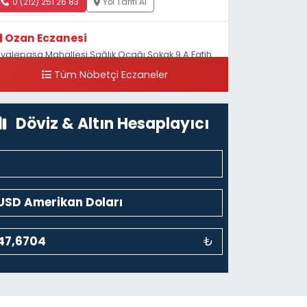
0 (212) 251 26 83
Yol Tarifi Al
Ozan Eczanesi
iyalepaşa Mahallesi Sağlık Ocağı Sokak 9 A Fatih
ultan ASM Yanı
Tüm Nöbetçi Eczaneler
0 (212) 297 30 13
Yol Tarifi Al
Döviz & Altın Hesaplayıcı
₺