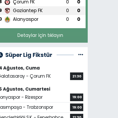
Çorum FK
0
0
8
Gaziantep FK
0
0
9
Alanyaspor
0
0
0
Detaylar için tıklayın
Süper Lig Fikstür
14 Ağustos, Cuma
alatasaray - Çorum FK
21:30
5 Ağustos, Cumartesi
onyaspor - Rizespor
19:00
asımpaşa - Trabzonspor
19:00
ençlerbirliği S.K. - Fenerbahçe
21:30