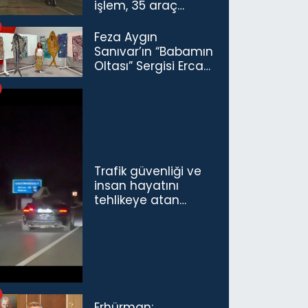
işlem, 35 araç
trafikten men
Feza Aygın
Sanıvar’ın “Babamın
Oltası” Sergisi Ercan
Havalimanı’nda
Açıldı
Trafik güvenliği ve
insan hayatını
tehlikeye atan
sürücü ve yolcuya
ceza...
Erhürman: