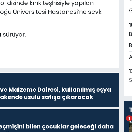
 dizinde kırık teşhisiyle yapılan
G
ğu Üniversitesi Hastanesi’ne sevk
1
ı sürüyor.
B
B
A
1
S
ve Malzeme Dairesi, kullanılmış eşya
erakende usulü satışa çıkaracak
1
eçmişini bilen çocuklar geleceği daha