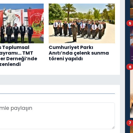
5
s Toplumsal
Cumhuriyet Parkı
Bayramı... TMT
Anıtı’nda çelenk sunma
er Derneği’nde
töreni yapıldı
zenlendi
6
7