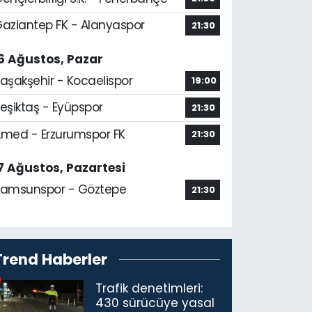
aziantep FK - Alanyaspor
21:30
6 Ağustos, Pazar
aşakşehir - Kocaelispor
19:00
eşiktaş - Eyüpspor
21:30
med - Erzurumspor FK
21:30
7 Ağustos, Pazartesi
amsunspor - Göztepe
21:30
Trend Haberler
Trafik denetimleri:
430 sürücüye yasal