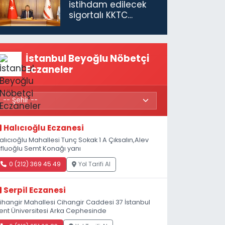
istihdam edilecek
sigortalı KKTC
vatandaşları için
maaş desteğini 35
bin TL'ye çıkardık”
İstanbul Beyoğlu Nöbetçi
Eczaneler
Halıcıoğlu Eczanesi
alıcıoğlu Mahallesi Tunç Sokak 1 A Çıksalın,Alev
fluoğlu Semt Konağı yanı
0 (212) 369 45 49
Yol Tarifi Al
Serpil Eczanesi
ihangir Mahallesi Cihangir Caddesi 37 İstanbul
ent Üniversitesi Arka Cephesinde