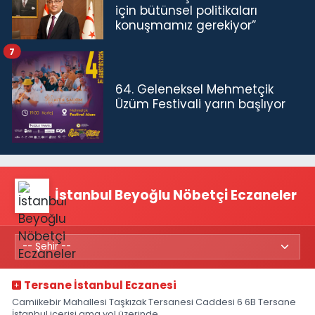
için bütünsel politikaları
konuşmamız gerekiyor”
7
64. Geleneksel Mehmetçik
Üzüm Festivali yarın başlıyor
İstanbul Beyoğlu Nöbetçi Eczaneler
Tersane İstanbul Eczanesi
Camiikebir Mahallesi Taşkızak Tersanesi Caddesi 6 6B Tersane
İstanbul içerisi ama yol üzerinde