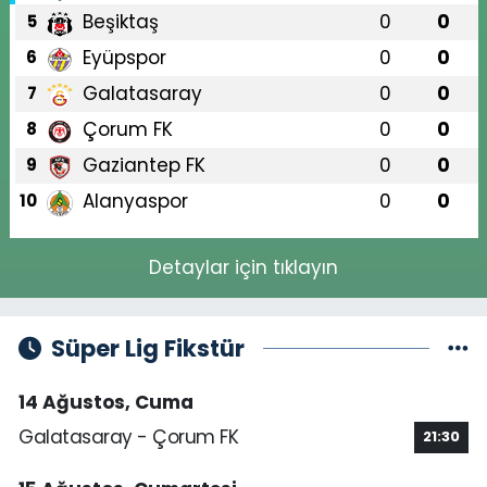
Beşiktaş
0
0
5
Eyüpspor
0
0
6
Galatasaray
0
0
7
Çorum FK
0
0
8
Gaziantep FK
0
0
9
Alanyaspor
0
0
10
Detaylar için tıklayın
Süper Lig Fikstür
14 Ağustos, Cuma
Galatasaray - Çorum FK
21:30