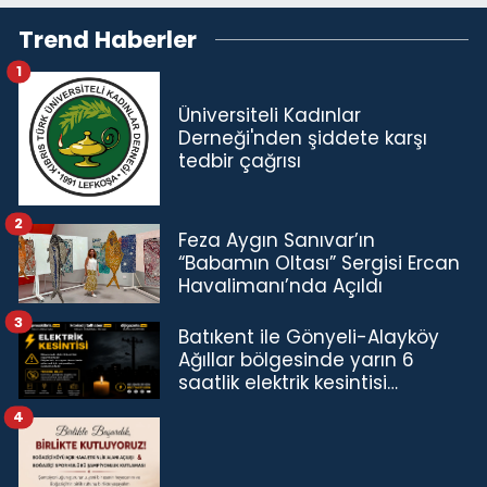
Trend Haberler
1
Üniversiteli Kadınlar
Derneği'nden şiddete karşı
tedbir çağrısı
2
Feza Aygın Sanıvar’ın
“Babamın Oltası” Sergisi Ercan
Havalimanı’nda Açıldı
3
Batıkent ile Gönyeli-Alayköy
Ağıllar bölgesinde yarın 6
saatlik elektrik kesintisi…
4