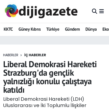
ADVERTORIAL
Hava Durumu
KKTC
Güney Kıbrıs
Türkiye
Gündem
Dünya
Ek
Dijigazete
Trafik Durumu
Dünya
Süper Lig Puan Durumu ve Fikstür
HABERLER
İÇ HABERLER
Eğitim
Tüm Manşetler
Liberal Demokrasi Hareketi
Ekonomi
Son Dakika Haberleri
Strazburg'da gençlik
yalnızlığı konulu çalıştaya
Foto Galeri
Haber Arşivi
katıldı
GEZİ
Liberal Demokrasi Hareketi (LDH)
Uluslararası ve İki Toplumlu İlişkiler
Güncel