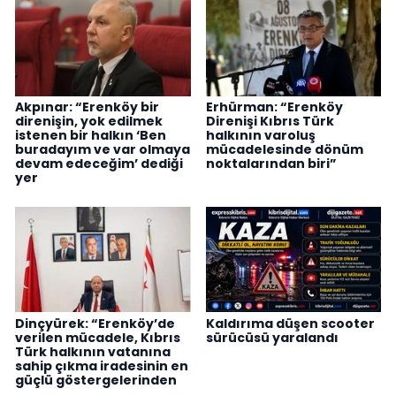
Akpınar: “Erenköy bir
Erhürman: “Erenköy
direnişin, yok edilmek
Direnişi Kıbrıs Türk
istenen bir halkın ‘Ben
halkının varoluş
buradayım ve var olmaya
mücadelesinde dönüm
devam edeceğim’ dediği
noktalarından biri”
yer
Dinçyürek: “Erenköy’de
Kaldırıma düşen scooter
verilen mücadele, Kıbrıs
sürücüsü yaralandı
Türk halkının vatanına
sahip çıkma iradesinin en
güçlü göstergelerinden