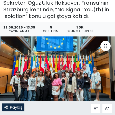
Sekreteri Oğuz Ufuk Haksever, Fransa’nın
Strazburg kentinde, “No Signal: You(th) in
Gündem
Isolation” konulu çalıştaya katıldı.
KKTC
22.06.2026 - 13:39
5
1 DK
YAYINLANMA
GÖSTERIM
OKUNMA SÜRESI
KKTC YEREL SEÇİM 2018
Kültür Sanat
Magazin
Moda
Nöbetçi Eczaneler
Otomobil Dünyası
Paylaş
-
+
A
A
Politika