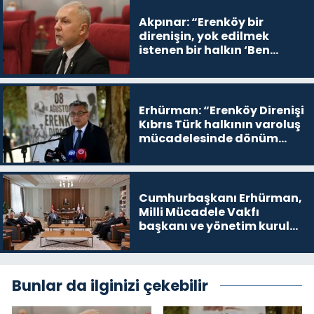
Akpınar: “Erenköy bir
direnişin, yok edilmek
istenen bir halkın ‘Ben
buradayım ve var olmaya
devam edeceğim’ dediği
yer
Erhürman: “Erenköy Direnişi
Kıbrıs Türk halkının varoluş
mücadelesinde dönüm
noktalarından biri”
Cumhurbaşkanı Erhürman,
Milli Mücadele Vakfı
başkanı ve yönetim kurulu
üyelerini kabul etti
Bunlar da ilginizi çekebilir