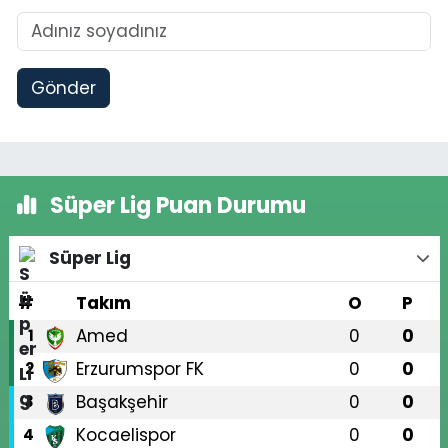
Gönder
Süper Lig Puan Durumu
Süper Lig
#
Takım
O
P
Amed
0
0
1
Erzurumspor FK
0
0
2
Başakşehir
0
0
3
Kocaelispor
0
0
4