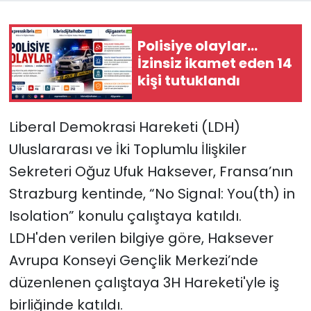
SAĞLIK
Polisiye olaylar…
İzinsiz ikamet eden 14
Spor
kişi tutuklandı
Teknoloji
Liberal Demokrasi Hareketi (LDH)
TÜRKiYE
Uluslararası ve İki Toplumlu İlişkiler
Sekreteri Oğuz Ufuk Haksever, Fransa’nın
Video Galeri
Strazburg kentinde, “No Signal: You(th) in
YAŞAM
Isolation” konulu çalıştaya katıldı.
LDH'den verilen bilgiye göre, Haksever
Yazarlar
Avrupa Konseyi Gençlik Merkezi’nde
düzenlenen çalıştaya 3H Hareketi'yle iş
birliğinde katıldı.