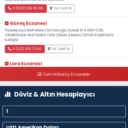
0 (533) 395 65 65
Yol Tarifi Al
Güneş Eczanesi
Piyalepaşa Mahallesi Osmanoğlu Sokak 10 A ESKİ ÖZEL
OKMEYDANI HASTANESİ YANI CEMAL KAMACI SPOR KOMPLEKSI
KARŞISI
0 (212) 235 72 04
Yol Tarifi Al
Lara Eczanesi
Cihangir Mahallesi Sıraselviler Caddesi 73 A TAKSİM İLK YARDIM
Tüm Nöbetçi Eczaneler
HASTANESİ KARŞISI
0 (212) 293 90 86
Yol Tarifi Al
Döviz & Altın Hesaplayıcı