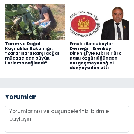
Tarım ve Doğal
Emekli Astsubaylar
Kaynaklar Bakanlığı:
Derneği: "Erenköy
“Zararlılara karşı doğal
Direnişi'yle Kıbrıs Türk
mücadelede büyük
halkı özgürlüğünden
ilerleme sağlandı”
vazgeçmeyeceğini
dünyaya ilan etti"
Yorumlar