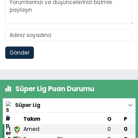
Gönder
Süper Lig Puan Durumu
Süper Lig
#
Takım
O
P
Amed
0
0
1