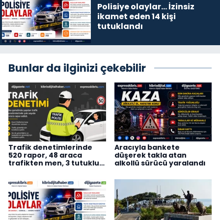
Polisiye olaylar… İzinsiz
ikamet eden 14 kişi
tutuklandı
Bunlar da ilginizi çekebilir
Trafik denetimlerinde
Aracıyla bankete
520 rapor, 48 araca
düşerek takla atan
trafikten men, 3 tutuklu…
alkollü sürücü yaralandı