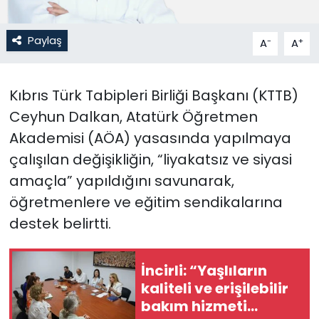
SAĞLIK
Paylaş
-
+
A
A
Spor
Kıbrıs Türk Tabipleri Birliği Başkanı (KTTB)
Teknoloji
Ceyhun Dalkan, Atatürk Öğretmen
Akademisi (AÖA) yasasında yapılmaya
TÜRKiYE
çalışılan değişikliğin, “liyakatsız ve siyasi
Video Galeri
amaçla” yapıldığını savunarak,
öğretmenlere ve eğitim sendikalarına
YAŞAM
destek belirtti.
Yazarlar
İncirli: “Yaşlıların
kaliteli ve erişilebilir
bakım hizmeti