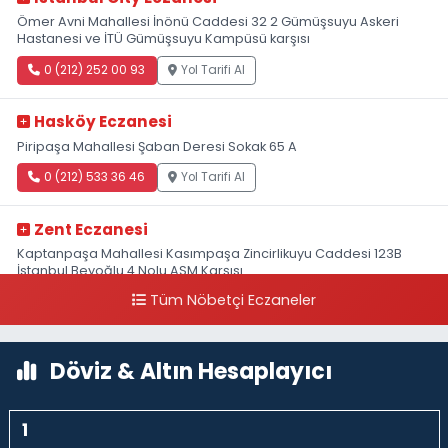
Ömer Avni Mahallesi İnönü Caddesi 32 2 Gümüşsuyu Askeri
Hastanesi ve İTÜ Gümüşsuyu Kampüsü karşısı
0 (212) 252 00 93
Yol Tarifi Al
Hasköy Eczanesi
Piripaşa Mahallesi Şaban Deresi Sokak 65 A
0 (212) 533 36 46
Yol Tarifi Al
Zent Eczanesi
Kaptanpaşa Mahallesi Kasımpaşa Zincirlikuyu Caddesi 123B
İstanbul Beyoğlu 4 Nolu ASM Karşısı
Tüm Nöbetçi Eczaneler
0 (212) 297 96 92
Yol Tarifi Al
Döviz & Altın Hesaplayıcı