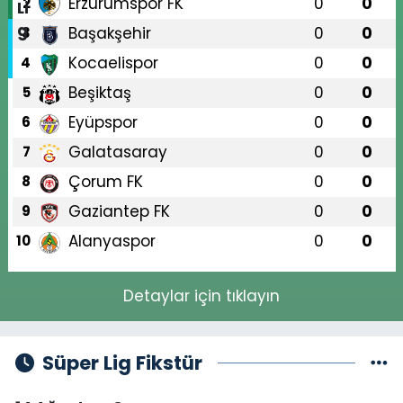
Erzurumspor FK
0
0
2
Başakşehir
0
0
3
Kocaelispor
0
0
4
Beşiktaş
0
0
5
Eyüpspor
0
0
6
Galatasaray
0
0
7
Çorum FK
0
0
8
Gaziantep FK
0
0
9
Alanyaspor
0
0
10
Detaylar için tıklayın
Süper Lig Fikstür