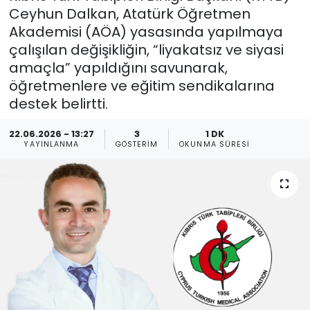
Ceyhun Dalkan, Atatürk Öğretmen
Gündem
Akademisi (AÖA) yasasında yapılmaya
çalışılan değişikliğin, “liyakatsız ve siyasi
KKTC
amaçla” yapıldığını savunarak,
öğretmenlere ve eğitim sendikalarına
KKTC YEREL SEÇİM 2018
destek belirtti.
Kültür Sanat
22.06.2026 - 13:27
3
1 DK
YAYINLANMA
GÖSTERIM
OKUNMA SÜRESI
Magazin
Moda
Nöbetçi Eczaneler
Otomobil Dünyası
Politika