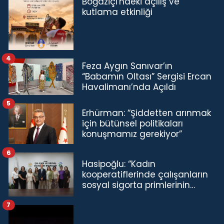
Boğaziçi'ndeki açılış ve
kutlama etkinliği
4
Feza Aygın Sanıvar’ın
“Babamın Oltası” Sergisi Ercan
Havalimanı’nda Açıldı
5
Erhürman: “Şiddetten arınmak
için bütünsel politikaları
konuşmamız gerekiyor”
6
Hasipoğlu: “Kadın
kooperatiflerinde çalışanların
sosyal sigorta primlerinin
tamamını karşılayacağız”
7