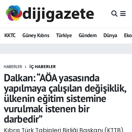
ADVERTORIAL
Hava Durumu
KKTC
Güney Kıbrıs
Türkiye
Gündem
Dünya
Ek
Dijigazete
Trafik Durumu
Dünya
Süper Lig Puan Durumu ve Fikstür
HABERLER
İÇ HABERLER
Eğitim
Tüm Manşetler
Dalkan: “AÖA yasasında
Ekonomi
Son Dakika Haberleri
yapılmaya çalışılan değişiklik,
ülkenin eğitim sistemine
Foto Galeri
Haber Arşivi
vurulmak istenen bir
GEZİ
darbedir”
Güncel
Kıbrıs Türk Tabipleri Birliği Başkanı (KTTB)