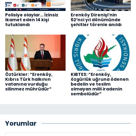
Polisiye olaylar… İzinsiz
Erenköy Direnişi’nin
ikamet eden 14 kişi
62’nci yıl dönümünde
tutuklandı
şehitler törenle anıldı
Öztürkler: “Erenköy,
KIBTES: “Erenköy,
Kıbrıs Türk halkının
özgürlük uğruna ödenen
vatanına vurduğu
bedelin ve teslim
silinmez mührüdür”
olmayan milli iradenin
sembolüdür”
Yorumlar