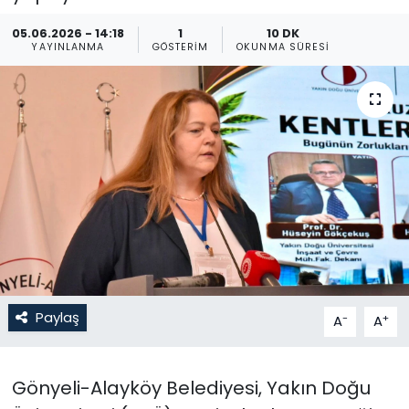
Gündem
05.06.2026 - 14:18
1
10 DK
YAYINLANMA
GÖSTERIM
OKUNMA SÜRESI
KKTC
KKTC YEREL SEÇİM 2018
Kültür Sanat
Magazin
Moda
Nöbetçi Eczaneler
Paylaş
-
+
A
A
Otomobil Dünyası
Gönyeli-Alayköy Belediyesi, Yakın Doğu
Politika