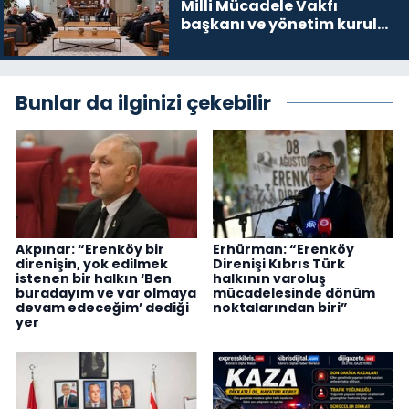
Milli Mücadele Vakfı
başkanı ve yönetim kurulu
üyelerini kabul etti
Bunlar da ilginizi çekebilir
Akpınar: “Erenköy bir
Erhürman: “Erenköy
direnişin, yok edilmek
Direnişi Kıbrıs Türk
istenen bir halkın ‘Ben
halkının varoluş
buradayım ve var olmaya
mücadelesinde dönüm
devam edeceğim’ dediği
noktalarından biri”
yer