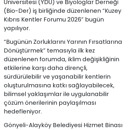
Üniversitesi (YDÜ) ve Biyologlar Derneği
(Bio-Der) iş birliğinde düzenlenen “Kuzey
SAĞLIK
Kıbrıs Kentler Forumu 2026” bugün
yapılıyor.
Spor
“Bugünün Zorluklarını Yarının Fırsatlarına
Teknoloji
Dönüştürmek” temasıyla ilk kez
TÜRKiYE
düzenlenen forumda, iklim değişikliğinin
etkilerine karşı daha dirençli,
Video Galeri
sürdürülebilir ve yaşanabilir kentlerin
oluşturulmasına katkı sağlayabilecek,
YAŞAM
bilimsel yaklaşımlar ile uygulanabilir
çözüm önerilerinin paylaşılması
Yazarlar
hedefleniyor.
Gönyeli-Alayköy Belediyesi Hizmet Binası