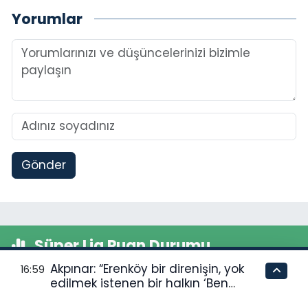
Yorumlar
Gönder
Süper Lig Puan Durumu
Akpınar: “Erenköy bir direnişin, yok
16:59
Süper Lig
edilmek istenen bir halkın ‘Ben
buradayım ve var olmaya devam