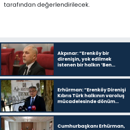
tarafından değerlendirilecek.
Akpınar: “Erenköy bir
direnişin, yok edilmek
istenen bir halkın ‘Ben
buradayım ve var olmaya
devam edeceğim’ dediği
yer
Erhürman: “Erenköy Direnişi
Kıbrıs Türk halkının varoluş
mücadelesinde dönüm
noktalarından biri”
Cumhurbaşkanı Erhürman,