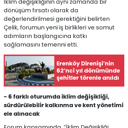
İklim değişikliğinin aynı zamanda bir
dönüşüm fırsatı olarak da
değerlendirilmesi gerektiğini belirten
Çelik, forumun yeni iş birlikleri ve somut
adımların başlangıcına katkı
sağlamasını temenni etti.
Erenköy Direnişi’nin
62’nci yıl dönümünde
şehitler törenle anıldı
- 6 farklı oturumda iklim değişikliği,
sürdürülebilir kalkınma ve kent yönetimi
ele alınacak
Forum kapsamında, “İklim Değişikliği,