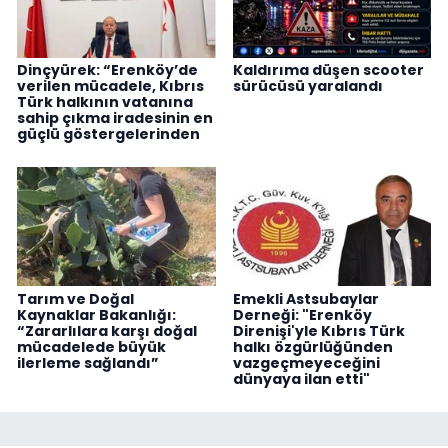
Dinçyürek: “Erenköy’de
Kaldırıma düşen scooter
verilen mücadele, Kıbrıs
sürücüsü yaralandı
Türk halkının vatanına
sahip çıkma iradesinin en
güçlü göstergelerinden
Tarım ve Doğal
Emekli Astsubaylar
Kaynaklar Bakanlığı:
Derneği: "Erenköy
“Zararlılara karşı doğal
Direnişi'yle Kıbrıs Türk
mücadelede büyük
halkı özgürlüğünden
ilerleme sağlandı”
vazgeçmeyeceğini
dünyaya ilan etti"