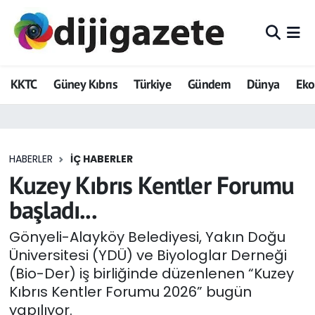
ADVERTORIAL
Hava Durumu
KKTC
Güney Kıbrıs
Türkiye
Gündem
Dünya
Ek
Dijigazete
Trafik Durumu
Dünya
Süper Lig Puan Durumu ve Fikstür
HABERLER
İÇ HABERLER
Eğitim
Tüm Manşetler
Kuzey Kıbrıs Kentler Forumu
Ekonomi
Son Dakika Haberleri
başladı...
Foto Galeri
Haber Arşivi
Gönyeli-Alayköy Belediyesi, Yakın Doğu
Üniversitesi (YDÜ) ve Biyologlar Derneği
GEZİ
(Bio-Der) iş birliğinde düzenlenen “Kuzey
Kıbrıs Kentler Forumu 2026” bugün
Güncel
yapılıyor.