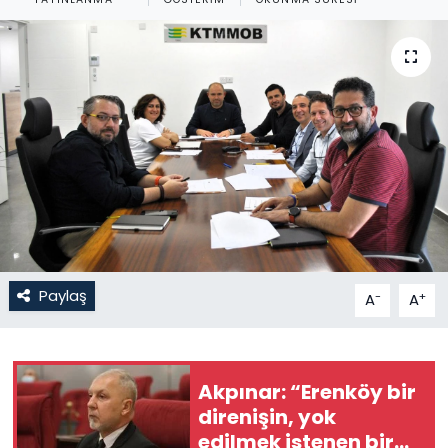
Gündem
KKTC
KKTC YEREL SEÇİM 2018
Kültür Sanat
Magazin
Moda
Paylaş
-
+
A
A
Nöbetçi Eczaneler
Akpınar: “Erenköy bir
Otomobil Dünyası
direnişin, yok
edilmek istenen bir
Politika