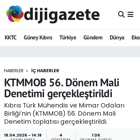
ADVERTORIAL
Hava Durumu
KKTC
Güney Kıbrıs
Türkiye
Gündem
Dünya
Ek
Dijigazete
Trafik Durumu
Dünya
Süper Lig Puan Durumu ve Fikstür
HABERLER
İÇ HABERLER
Eğitim
Tüm Manşetler
KTMMOB 56. Dönem Mali
Ekonomi
Son Dakika Haberleri
Denetimi gerçekleştirildi
Foto Galeri
Haber Arşivi
Kıbrıs Türk Mühendis ve Mimar Odaları
Birliği’nin (KTMMOB) 56. Dönem Mali
GEZİ
Denetim toplatısı gerçekleştirildi.
Güncel
18.04.2026 - 14:18
4
1 DK
YAYINLANMA
GÖSTERIM
OKUNMA SÜRESI