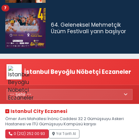
7
64. Geleneksel Mehmetçik
Üzüm Festivali yarın başlıyor
İstanbul Beyoğlu Nöbetçi Eczaneler
Istanbul City Eczanesi
Ömer Avni Mahallesi İnönü Caddesi 32 2 Gümüşsuyu Askeri
Hastanesi ve İTÜ Gümüşsuyu Kampüsü karşısı
0 (212) 252 00 93
Yol Tarifi Al