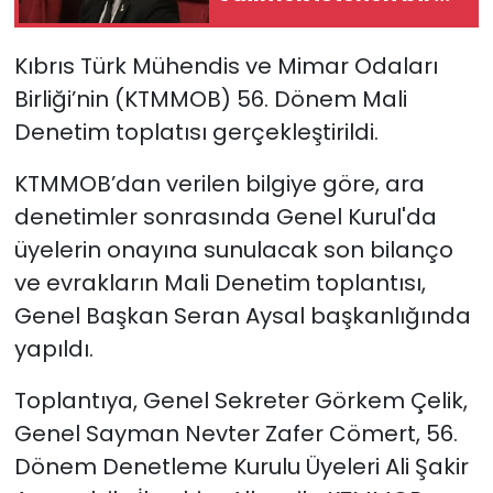
halkın ‘Ben
buradayım ve var
SAĞLIK
Kıbrıs Türk Mühendis ve Mimar Odaları
olmaya devam
Birliği’nin (KTMMOB) 56. Dönem Mali
edeceğim’ dediği yer
Spor
Denetim toplatısı gerçekleştirildi.
Teknoloji
KTMMOB’dan verilen bilgiye göre, ara
denetimler sonrasında Genel Kurul'da
TÜRKiYE
üyelerin onayına sunulacak son bilanço
Video Galeri
ve evrakların Mali Denetim toplantısı,
Genel Başkan Seran Aysal başkanlığında
YAŞAM
yapıldı.
Yazarlar
Toplantıya, Genel Sekreter Görkem Çelik,
Genel Sayman Nevter Zafer Cömert, 56.
Dönem Denetleme Kurulu Üyeleri Ali Şakir