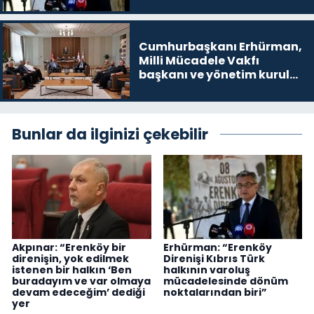
noktalarından biri”
Cumhurbaşkanı Erhürman,
Milli Mücadele Vakfı
başkanı ve yönetim kurulu
üyelerini kabul etti
Bunlar da ilginizi çekebilir
Akpınar: “Erenköy bir
Erhürman: “Erenköy
direnişin, yok edilmek
Direnişi Kıbrıs Türk
istenen bir halkın ‘Ben
halkının varoluş
buradayım ve var olmaya
mücadelesinde dönüm
devam edeceğim’ dediği
noktalarından biri”
yer