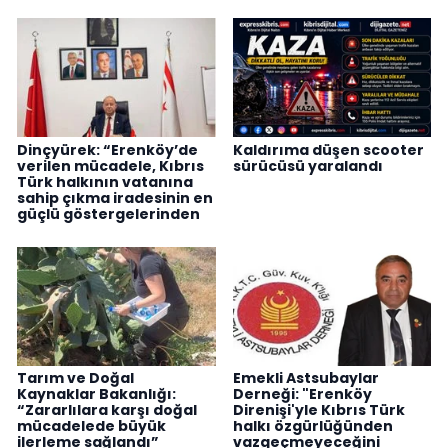
Dinçyürek: “Erenköy’de
Kaldırıma düşen scooter
verilen mücadele, Kıbrıs
sürücüsü yaralandı
Türk halkının vatanına
sahip çıkma iradesinin en
güçlü göstergelerinden
Tarım ve Doğal
Emekli Astsubaylar
Kaynaklar Bakanlığı:
Derneği: "Erenköy
“Zararlılara karşı doğal
Direnişi'yle Kıbrıs Türk
mücadelede büyük
halkı özgürlüğünden
ilerleme sağlandı”
vazgeçmeyeceğini