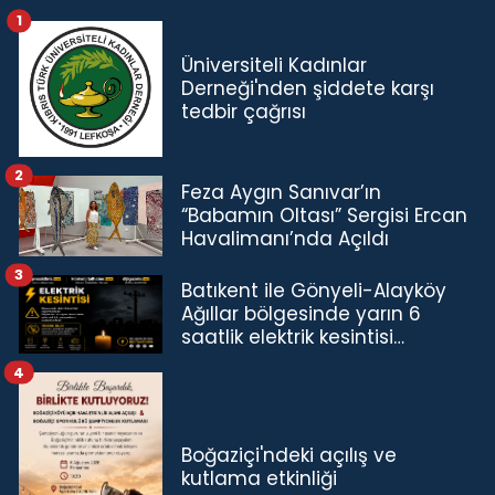
1
Üniversiteli Kadınlar
Derneği'nden şiddete karşı
tedbir çağrısı
2
Feza Aygın Sanıvar’ın
“Babamın Oltası” Sergisi Ercan
Havalimanı’nda Açıldı
3
Batıkent ile Gönyeli-Alayköy
Ağıllar bölgesinde yarın 6
saatlik elektrik kesintisi…
4
Boğaziçi'ndeki açılış ve
kutlama etkinliği