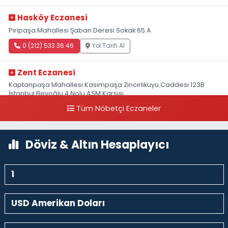
Hasköy Eczanesi
Piripaşa Mahallesi Şaban Deresi Sokak 65 A
0 (212) 533 36 46
Yol Tarifi Al
Zent Eczanesi
Kaptanpaşa Mahallesi Kasımpaşa Zincirlikuyu Caddesi 123B
İstanbul Beyoğlu 4 Nolu ASM Karşısı
Tüm Nöbetçi Eczaneler
0 (212) 297 96 92
Yol Tarifi Al
Döviz & Altın Hesaplayıcı