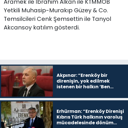
Aramek ile İbrahim Alkan ile KTMMOB
Yetkili Muhasip-Murakıp Güzey & Co.
Temsilcileri Cenk Şemsettin ile Tanyol
Akcansoy katılım gösterdi.
Akpınar: “Erenköy bir
direnişin, yok edilmek
istenen bir halkın ‘Ben
buradayım ve var olmaya
devam edeceğim’ dediği
yer
Erhürman: “Erenköy Direnişi
Kıbrıs Türk halkının varoluş
mücadelesinde dönüm