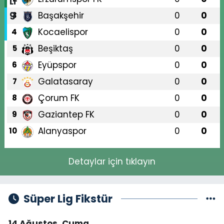
Başakşehir
0
0
3
Kocaelispor
0
0
4
Beşiktaş
0
0
5
Eyüpspor
0
0
6
Galatasaray
0
0
7
Çorum FK
0
0
8
Gaziantep FK
0
0
9
Alanyaspor
0
0
10
Detaylar için tıklayın
Süper Lig Fikstür
14 Ağustos, Cuma