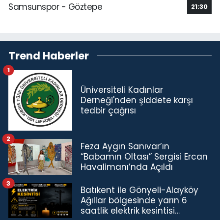
Samsunspor - Göztepe
21:30
Trend Haberler
1
Üniversiteli Kadınlar
Derneği'nden şiddete karşı
tedbir çağrısı
2
Feza Aygın Sanıvar’ın
“Babamın Oltası” Sergisi Ercan
Havalimanı’nda Açıldı
3
Batıkent ile Gönyeli-Alayköy
Ağıllar bölgesinde yarın 6
saatlik elektrik kesintisi…