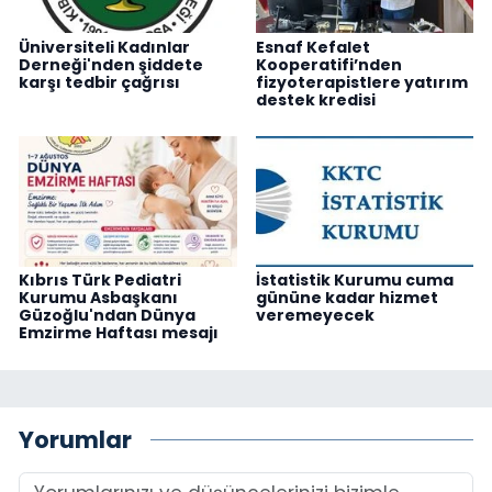
Üniversiteli Kadınlar
Esnaf Kefalet
Derneği'nden şiddete
Kooperatifi’nden
karşı tedbir çağrısı
fizyoterapistlere yatırım
destek kredisi
Kıbrıs Türk Pediatri
İstatistik Kurumu cuma
Kurumu Asbaşkanı
gününe kadar hizmet
Güzoğlu'ndan Dünya
veremeyecek
Emzirme Haftası mesajı
Yorumlar