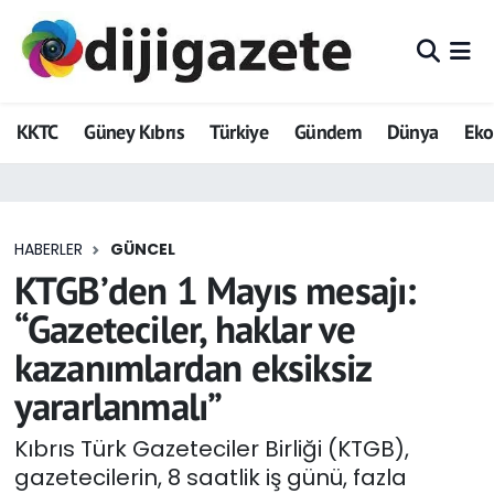
ADVERTORIAL
Hava Durumu
KKTC
Güney Kıbrıs
Türkiye
Gündem
Dünya
Ek
Dijigazete
Trafik Durumu
Dünya
Süper Lig Puan Durumu ve Fikstür
HABERLER
GÜNCEL
Eğitim
Tüm Manşetler
KTGB’den 1 Mayıs mesajı:
Ekonomi
Son Dakika Haberleri
“Gazeteciler, haklar ve
kazanımlardan eksiksiz
Foto Galeri
Haber Arşivi
yararlanmalı”
GEZİ
Kıbrıs Türk Gazeteciler Birliği (KTGB),
gazetecilerin, 8 saatlik iş günü, fazla
Güncel