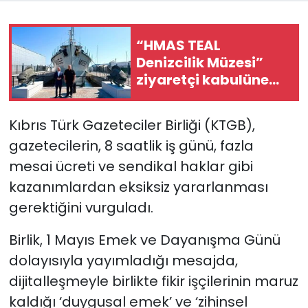
SAĞLIK
“HMAS TEAL
Denizcilik Müzesi”
Spor
ziyaretçi kabulüne
başladı
Teknoloji
Kıbrıs Türk Gazeteciler Birliği (KTGB),
TÜRKiYE
gazetecilerin, 8 saatlik iş günü, fazla
mesai ücreti ve sendikal haklar gibi
Video Galeri
kazanımlardan eksiksiz yararlanması
gerektiğini vurguladı.
YAŞAM
Birlik, 1 Mayıs Emek ve Dayanışma Günü
Yazarlar
dolayısıyla yayımladığı mesajda,
dijitalleşmeyle birlikte fikir işçilerinin maruz
kaldığı ‘duygusal emek’ ve ‘zihinsel