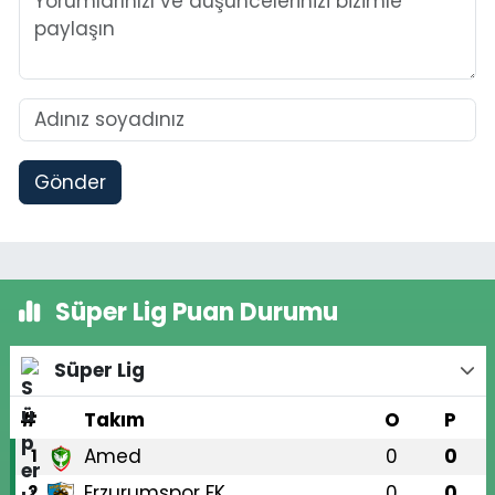
Gönder
Süper Lig Puan Durumu
Süper Lig
#
Takım
O
P
Amed
0
0
1
Erzurumspor FK
0
0
2