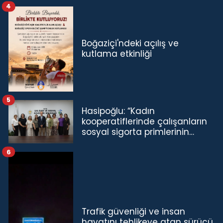
4
Boğaziçi'ndeki açılış ve
kutlama etkinliği
5
Hasipoğlu: “Kadın
kooperatiflerinde çalışanların
sosyal sigorta primlerinin
tamamını karşılayacağız”
6
Trafik güvenliği ve insan
hayatını tehlikeye atan sürücü