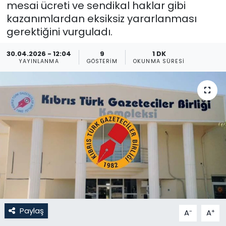
mesai ücreti ve sendikal haklar gibi
kazanımlardan eksiksiz yararlanması
Gündem
gerektiğini vurguladı.
KKTC
30.04.2026 - 12:04
9
1 DK
YAYINLANMA
GÖSTERIM
OKUNMA SÜRESI
KKTC YEREL SEÇİM 2018
Kültür Sanat
Magazin
Moda
Nöbetçi Eczaneler
Otomobil Dünyası
Paylaş
-
+
A
A
Politika