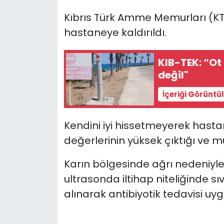
Kıbrıs Türk Amme Memurları (
SAĞLIK
hastaneye kaldırıldı.
Spor
KIB-TEK: “Ot 
değil"
Teknoloji
İçeriği Görüntü
TÜRKiYE
Kendini iyi hissetmeyerek hast
Video Galeri
değerlerinin yüksek çıktığı ve m
YAŞAM
Karın bölgesinde ağrı nedeniyl
Yazarlar
ultrasonda iltihap niteliğinde sı
alınarak antibiyotik tedavisi uy