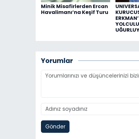
Minik Misafirlerden Ercan
UNIVERS
Havalimanı’na Keşif Turu
KURUCUS
ERKMAN’
YOLCUL
UĞURLU
Yorumlar
Gönder