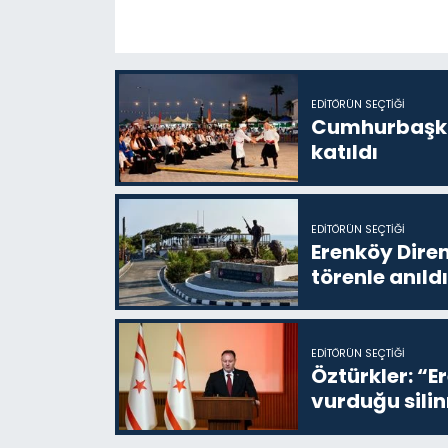
EDITÖRÜN SEÇTIĞI
Cumhurbaşkan
katıldı
EDITÖRÜN SEÇTIĞI
Erenköy Diren
törenle anıldı
EDITÖRÜN SEÇTIĞI
Öztürkler: “E
vurduğu sil