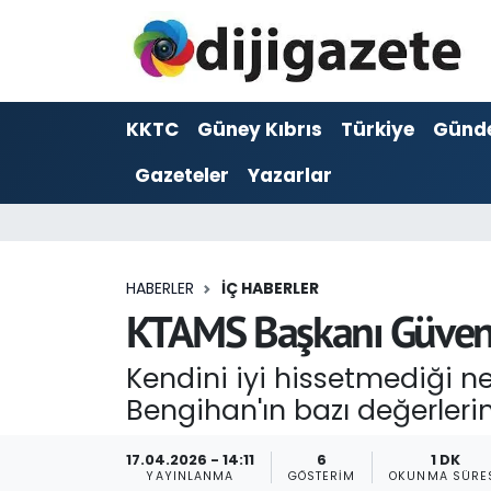
ADVERTORIAL
Hava Durumu
KKTC
Güney Kıbrıs
Türkiye
Günd
Dijigazete
Trafik Durumu
Gazeteler
Yazarlar
Dünya
Süper Lig Puan Durumu ve Fikstür
Eğitim
Tüm Manşetler
HABERLER
İÇ HABERLER
Ekonomi
Son Dakika Haberleri
KTAMS Başkanı Güven 
Foto Galeri
Haber Arşivi
Kendini iyi hissetmediği 
Bengihan'ın bazı değerlerin
GEZİ
17.04.2026 - 14:11
6
1 DK
Güncel
YAYINLANMA
GÖSTERIM
OKUNMA SÜRE