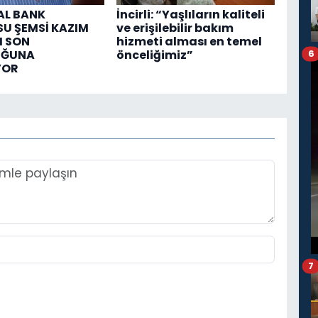
AL BANK
İncirli: “Yaşlıların kaliteli
U ŞEMSİ KAZIM
ve erişilebilir bakım
I SON
hizmeti alması en temel
UĞUNA
önceliğimiz”
6
YOR
7