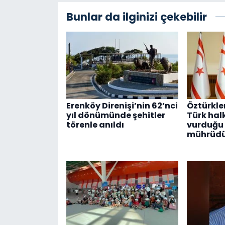
Bunlar da ilginizi çekebilir
Erenköy Direnişi’nin 62’nci
Öztürkler
yıl dönümünde şehitler
Türk hal
törenle anıldı
vurduğu 
mührüdü