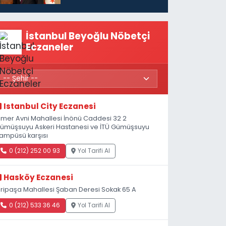
politikaları
konuşmamız
gerekiyor”
İstanbul Beyoğlu Nöbetçi
Eczaneler
Istanbul City Eczanesi
mer Avni Mahallesi İnönü Caddesi 32 2
ümüşsuyu Askeri Hastanesi ve İTÜ Gümüşsuyu
ampüsü karşısı
0 (212) 252 00 93
Yol Tarifi Al
Hasköy Eczanesi
iripaşa Mahallesi Şaban Deresi Sokak 65 A
0 (212) 533 36 46
Yol Tarifi Al