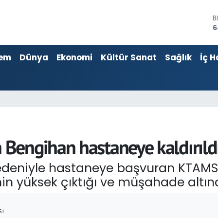
B
6
D
4
E
em
Dünya
Ekonomi
Kültür Sanat
Sağlık
İç H
5
S
6
G
6
B
1
Bengihan hastaneye kaldırıld
nedeniyle hastaneye başvuran KTAM
in yüksek çıktığı ve müşahade altına 
SI