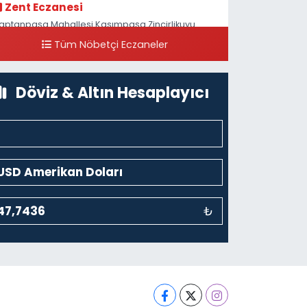
Zent Eczanesi
aptanpaşa Mahallesi Kasımpaşa Zincirlikuyu
addesi 123B İstanbul Beyoğlu 4 Nolu ASM Karşısı
Tüm Nöbetçi Eczaneler
0 (212) 297 96 92
Yol Tarifi Al
Döviz & Altın Hesaplayıcı
₺