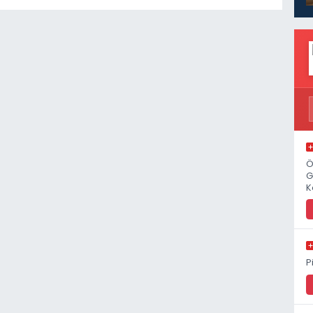
Ö
G
K
P