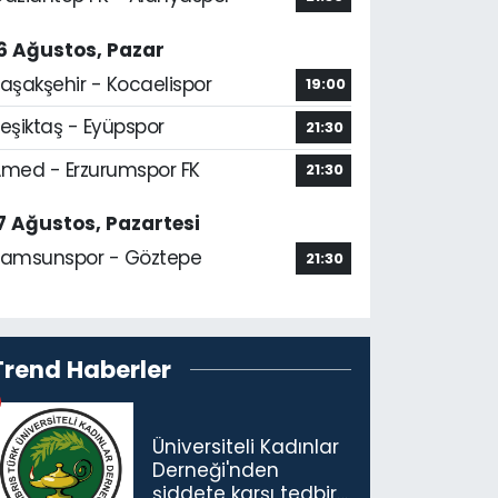
6 Ağustos, Pazar
aşakşehir - Kocaelispor
19:00
eşiktaş - Eyüpspor
21:30
med - Erzurumspor FK
21:30
7 Ağustos, Pazartesi
amsunspor - Göztepe
21:30
Trend Haberler
Üniversiteli Kadınlar
Derneği'nden
şiddete karşı tedbir