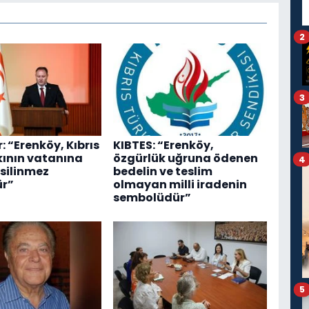
2
3
: “Erenköy, Kıbrıs
KIBTES: “Erenköy,
kının vatanına
özgürlük uğruna ödenen
4
silinmez
bedelin ve teslim
r”
olmayan milli iradenin
sembolüdür”
5