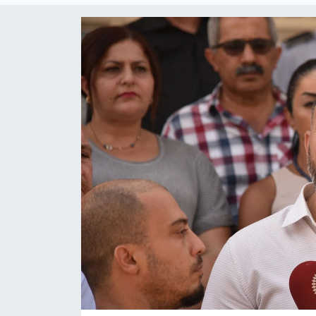
Gündem
KKTC
KKTC YEREL SEÇİM 2018
Kültür Sanat
Magazin
Moda
Nöbetçi Eczaneler
Otomobil Dünyası
Politika