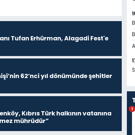
1
B
B
ı Tufan Erhürman, Alagadi Fest'e
A
1
S
işi’nin 62’nci yıl dönümünde şehitler
1
renköy, Kıbrıs Türk halkının vatanına
inmez mührüdür”