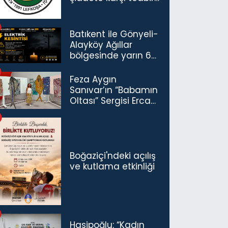
çağrısı
Batıkent ile Gönyeli-
Alayköy Ağıllar
bölgesinde yarın 6
saatlik elektrik
kesintisi…
Feza Aygın
Sanıvar’ın “Babamın
Oltası” Sergisi Ercan
Havalimanı’nda
Açıldı
Boğaziçi'ndeki açılış
ve kutlama etkinliği
Hasipoğlu: “Kadın