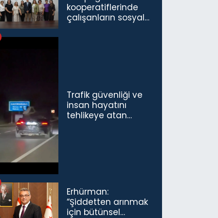
kooperatiflerinde
çalışanların sosyal
sigorta primlerinin
tamamını
karşılayacağız”
Trafik güvenliği ve
insan hayatını
tehlikeye atan
sürücü ve yolcuya
ceza...
Erhürman:
“Şiddetten arınmak
için bütünsel