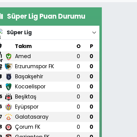
Süper Lig Puan Durumu
Süper Lig
#
Takım
O
P
Amed
0
0
1
Erzurumspor FK
0
0
2
Başakşehir
0
0
3
Kocaelispor
0
0
4
Beşiktaş
0
0
5
Eyüpspor
0
0
6
Galatasaray
0
0
7
Çorum FK
0
0
8
Gaziantep FK
0
0
9