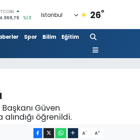
°
ITCOIN
26
İstanbul
4.959,79
%1.11
OLAR
7,7436
%0.18
URO
aberler
Spor
Bilim
Eğitim
5,2510
%0.32
TERLİN
4,4811
%0.38
RAM ALTIN
660.55
%0.03
İST100
3.779
%-14
ı
S Başkanı Güven
alındığı öğrenildi.
-
+
A
A