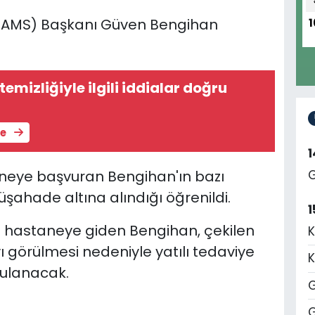
KTAMS) Başkanı Güven Bengihan
1
temizliğiyle ilgili iddialar doğru
le
aneye başvuran Bengihan'ın bazı
G
üşahade altına alındığı öğrenildi.
1
e hastaneye giden Bengihan, çekilen
K
vı görülmesi nedeniyle yatılı tedaviye
K
gulanacak.
G
G