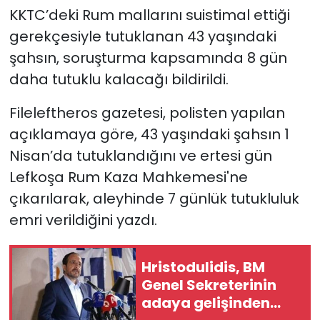
KKTC’deki Rum mallarını suistimal ettiği
SAĞLIK
gerekçesiyle tutuklanan 43 yaşındaki
şahsın, soruşturma kapsamında 8 gün
Spor
daha tutuklu kalacağı bildirildi.
Teknoloji
Fileleftheros gazetesi, polisten yapılan
açıklamaya göre, 43 yaşındaki şahsın 1
TÜRKiYE
Nisan’da tutuklandığını ve ertesi gün
Lefkoşa Rum Kaza Mahkemesi'ne
Video Galeri
çıkarılarak, aleyhinde 7 günlük tutukluluk
YAŞAM
emri verildiğini yazdı.
Yazarlar
Hristodulidis, BM
Genel Sekreterinin
adaya gelişinden