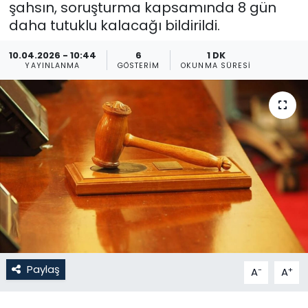
şahsın, soruşturma kapsamında 8 gün
daha tutuklu kalacağı bildirildi.
Gündem
10.04.2026 - 10:44
6
1 DK
KKTC
YAYINLANMA
GÖSTERIM
OKUNMA SÜRESI
KKTC YEREL SEÇİM 2018
Kültür Sanat
Magazin
Moda
Nöbetçi Eczaneler
Otomobil Dünyası
Paylaş
-
+
A
A
Politika