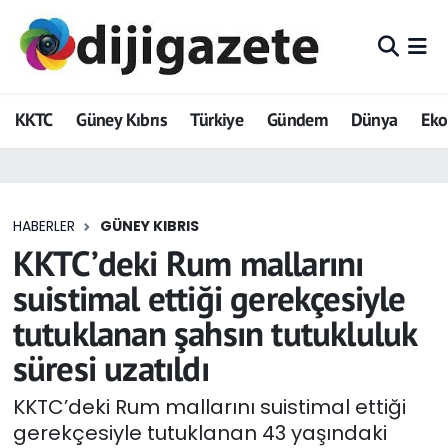
ADVERTORIAL
Hava Durumu
KKTC
Güney Kıbrıs
Türkiye
Gündem
Dünya
Ek
Dijigazete
Trafik Durumu
Dünya
Süper Lig Puan Durumu ve Fikstür
HABERLER
GÜNEY KIBRIS
Eğitim
Tüm Manşetler
KKTC’deki Rum mallarını
Ekonomi
Son Dakika Haberleri
suistimal ettiği gerekçesiyle
tutuklanan şahsın tutukluluk
Foto Galeri
Haber Arşivi
süresi uzatıldı
GEZİ
KKTC’deki Rum mallarını suistimal ettiği
gerekçesiyle tutuklanan 43 yaşındaki
Güncel