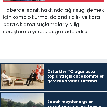
önce siyasi parti
başkanlarıyla bir
Haberde, sanık hakkında ağır suç işlemek
araya gelecek
için komplo kurma, dolandırıcılık ve kara
para aklama suçlamalarıyla ilgili
soruşturma yürütüldüğü ifade edildi.
Öztürkler: “Olağanüstü
toplantı için önce komiteler
gerekli kararları üretmeli”
Sabah meydana gelen
kazada yaşamını yitirenin