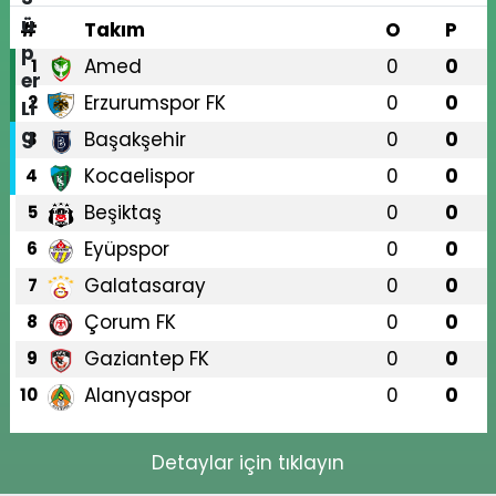
#
Takım
O
P
Amed
0
0
1
Erzurumspor FK
0
0
2
Başakşehir
0
0
3
Kocaelispor
0
0
4
Beşiktaş
0
0
5
Eyüpspor
0
0
6
Galatasaray
0
0
7
Çorum FK
0
0
8
Gaziantep FK
0
0
9
Alanyaspor
0
0
10
Detaylar için tıklayın