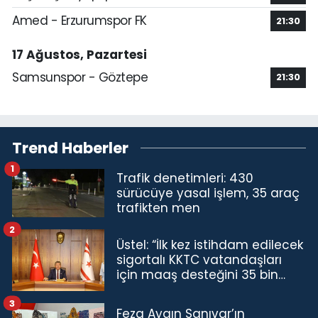
Amed - Erzurumspor FK
21:30
17 Ağustos, Pazartesi
Samsunspor - Göztepe
21:30
Trend Haberler
1
Trafik denetimleri: 430
sürücüye yasal işlem, 35 araç
trafikten men
2
Üstel: “İlk kez istihdam edilecek
sigortalı KKTC vatandaşları
için maaş desteğini 35 bin
TL'ye çıkardık”
3
Feza Aygın Sanıvar’ın