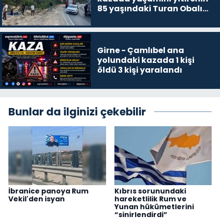
85 yaşındaki Turan Obalı
olduğu açıklandı
Girne - Çamlıbel ana
yolundaki kazada 1 kişi
öldü 3 kişi yaralandı
Bunlar da ilginizi çekebilir
İbranice panoya Rum
Kıbrıs sorunundaki
Vekil'den isyan
hareketlilik Rum ve
Yunan hükümetlerini
“sinirlendirdi”