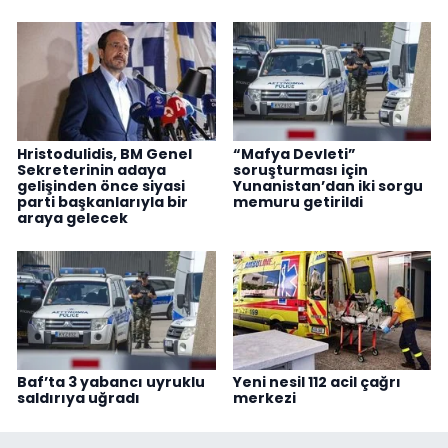
Hristodulidis, BM Genel
“Mafya Devleti”
Sekreterinin adaya
soruşturması için
gelişinden önce siyasi
Yunanistan’dan iki sorgu
parti başkanlarıyla bir
memuru getirildi
araya gelecek
Baf’ta 3 yabancı uyruklu
Yeni nesil 112 acil çağrı
saldırıya uğradı
merkezi