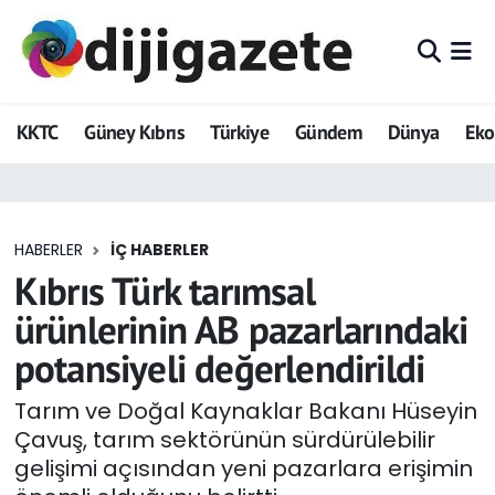
ADVERTORIAL
Hava Durumu
KKTC
Güney Kıbrıs
Türkiye
Gündem
Dünya
Ek
Dijigazete
Trafik Durumu
Dünya
Süper Lig Puan Durumu ve Fikstür
HABERLER
İÇ HABERLER
Eğitim
Tüm Manşetler
Kıbrıs Türk tarımsal
Ekonomi
Son Dakika Haberleri
ürünlerinin AB pazarlarındaki
potansiyeli değerlendirildi
Foto Galeri
Haber Arşivi
Tarım ve Doğal Kaynaklar Bakanı Hüseyin
GEZİ
Çavuş, tarım sektörünün sürdürülebilir
gelişimi açısından yeni pazarlara erişimin
Güncel