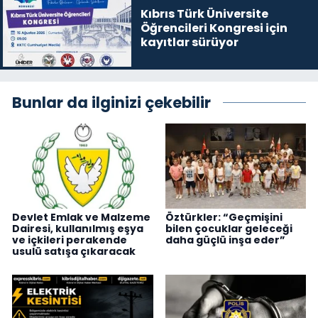
Kıbrıs Türk Üniversite
Öğrencileri Kongresi için
kayıtlar sürüyor
Bunlar da ilginizi çekebilir
Devlet Emlak ve Malzeme
Öztürkler: “Geçmişini
Dairesi, kullanılmış eşya
bilen çocuklar geleceği
ve içkileri perakende
daha güçlü inşa eder”
usulü satışa çıkaracak