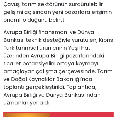
Çavuş, tarım sektörünün sürdürülebilir
gelişimi açısından yeni pazarlara erişimin
SAĞLIK
önemli olduğunu belirtti.
Spor
Avrupa Birliği finansmanı ve Dünya
Teknoloji
Bankası teknik desteğiyle yürütülen, Kıbrıs
Türk tarımsal ürünlerinin Yeşil Hat
TÜRKiYE
üzerinden Avrupa Birliği pazarlarındaki
ticaret potansiyelini ortaya koymayı
Video Galeri
amaçlayan çalışma çerçevesinde, Tarım
ve Doğal Kaynaklar Bakanlığı’nda
YAŞAM
toplantı gerçekleştirildi. Toplantıda,
Yazarlar
Avrupa Birliği ve Dünya Bankası’ndan
uzmanlar yer aldı.