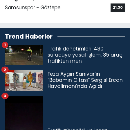
Samsunspor - Göztepe
21:30
Trend Haberler
1
Trafik denetimleri: 430
sürücüye yasal işlem, 35 araç
trafikten men
2
Feza Aygın Sanıvar’ın
“Babamın Oltası” Sergisi Ercan
Havalimanı’nda Açıldı
3