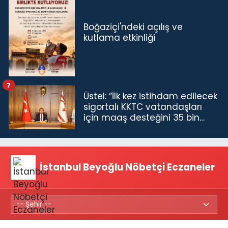
Boğaziçi'ndeki açılış ve
kutlama etkinliği
7
Üstel: “İlk kez istihdam edilecek
sigortalı KKTC vatandaşları
için maaş desteğini 35 bin
TL'ye çıkardık”
İstanbul Beyoğlu Nöbetçi Eczaneler