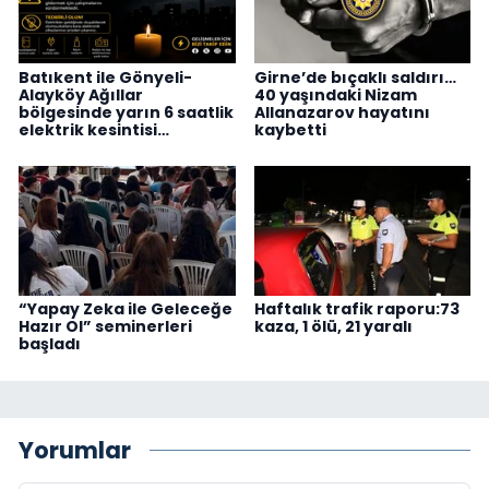
Batıkent ile Gönyeli-
Girne’de bıçaklı saldırı…
Alayköy Ağıllar
40 yaşındaki Nizam
bölgesinde yarın 6 saatlik
Allanazarov hayatını
elektrik kesintisi…
kaybetti
“Yapay Zeka ile Geleceğe
Haftalık trafik raporu:73
Hazır Ol” seminerleri
kaza, 1 ölü, 21 yaralı
başladı
Yorumlar