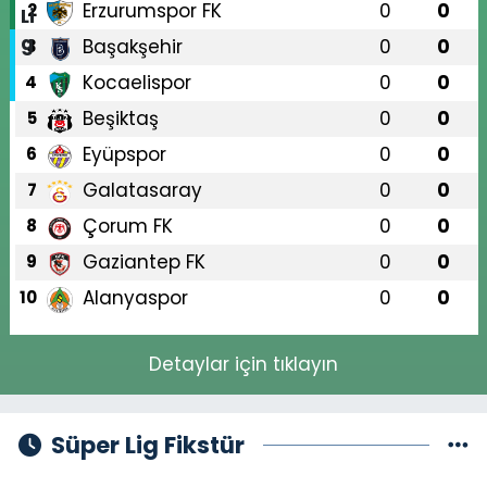
Erzurumspor FK
0
0
2
Başakşehir
0
0
3
Kocaelispor
0
0
4
Beşiktaş
0
0
5
Eyüpspor
0
0
6
Galatasaray
0
0
7
Çorum FK
0
0
8
Gaziantep FK
0
0
9
Alanyaspor
0
0
10
Detaylar için tıklayın
Süper Lig Fikstür