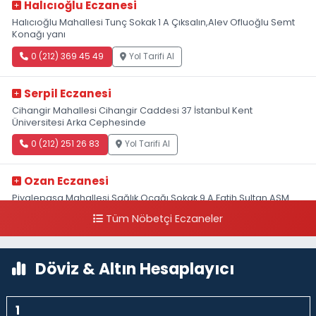
Halıcıoğlu Eczanesi
Halıcıoğlu Mahallesi Tunç Sokak 1 A Çıksalın,Alev Ofluoğlu Semt
Konağı yanı
0 (212) 369 45 49
Yol Tarifi Al
Serpil Eczanesi
Cihangir Mahallesi Cihangir Caddesi 37 İstanbul Kent
Üniversitesi Arka Cephesinde
0 (212) 251 26 83
Yol Tarifi Al
Ozan Eczanesi
Piyalepaşa Mahallesi Sağlık Ocağı Sokak 9 A Fatih Sultan ASM
Yanı
Tüm Nöbetçi Eczaneler
0 (212) 297 30 13
Yol Tarifi Al
Döviz & Altın Hesaplayıcı