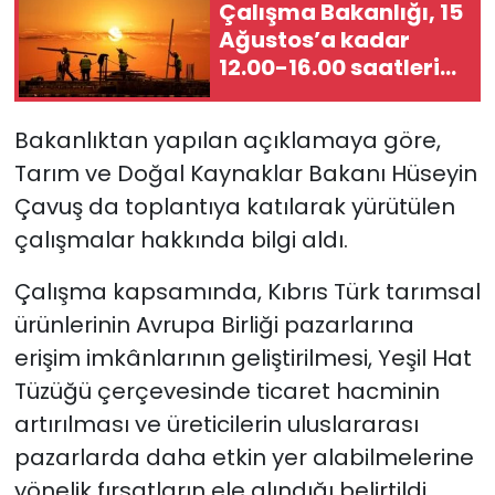
Çalışma Bakanlığı, 15
Ağustos’a kadar
12.00-16.00 saatleri
arasında güneş
altında çalışmayı
Bakanlıktan yapılan açıklamaya göre,
yasakladı
Tarım ve Doğal Kaynaklar Bakanı Hüseyin
Çavuş da toplantıya katılarak yürütülen
çalışmalar hakkında bilgi aldı.
Çalışma kapsamında, Kıbrıs Türk tarımsal
ürünlerinin Avrupa Birliği pazarlarına
erişim imkânlarının geliştirilmesi, Yeşil Hat
Tüzüğü çerçevesinde ticaret hacminin
artırılması ve üreticilerin uluslararası
pazarlarda daha etkin yer alabilmelerine
yönelik fırsatların ele alındığı belirtildi.