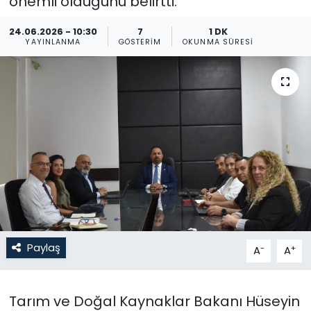
önemli olduğunu belirtti.
Gündem
24.06.2026 - 10:30
7
1 DK
YAYINLANMA
GÖSTERIM
OKUNMA SÜRESI
KKTC
KKTC YEREL SEÇİM 2018
Kültür Sanat
Magazin
Moda
Nöbetçi Eczaneler
Paylaş
-
+
A
A
Otomobil Dünyası
Tarım ve Doğal Kaynaklar Bakanı Hüseyin
Politika