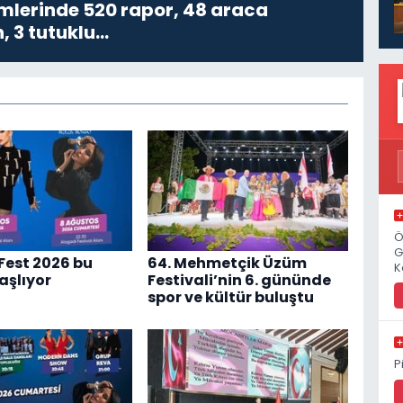
imlerinde 520 rapor, 48 araca
, 3 tutuklu…
Ö
G
Fest 2026 bu
64. Mehmetçik Üzüm
K
şlıyor
Festivali’nin 6. gününde
spor ve kültür buluştu
P