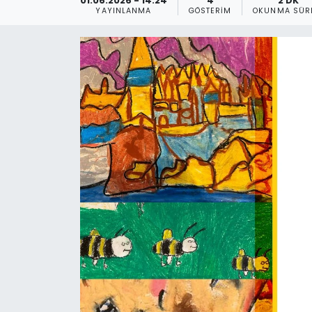
01.06.2026 - 14:24
4
2 DK
YAYINLANMA
GÖSTERIM
OKUNMA SÜR
Gündem
KKTC
KKTC YEREL SEÇİM 2018
Kültür Sanat
Magazin
Moda
Nöbetçi Eczaneler
Otomobil Dünyası
Politika