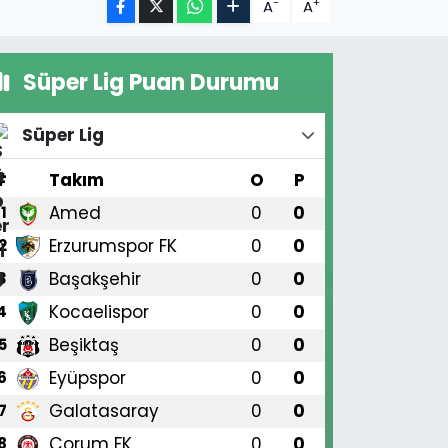
-
+
A
A
Süper Lig Puan Durumu
Süper Lig
#
Takım
O
P
Amed
0
0
1
Erzurumspor FK
0
0
2
Başakşehir
0
0
3
Kocaelispor
0
0
4
Beşiktaş
0
0
5
Eyüpspor
0
0
6
Galatasaray
0
0
7
Çorum FK
0
0
8