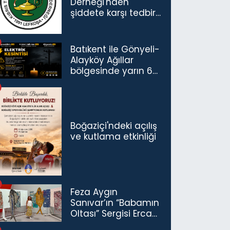
Derneği'nden
şiddete karşı tedbir
çağrısı
Batıkent ile Gönyeli-
Alayköy Ağıllar
bölgesinde yarın 6
saatlik elektrik
kesintisi…
Boğaziçi'ndeki açılış
ve kutlama etkinliği
Feza Aygın
Sanıvar’ın “Babamın
Oltası” Sergisi Ercan
Havalimanı’nda