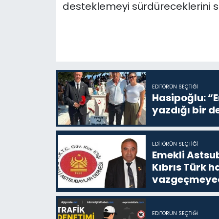
desteklemeyi sürdüreceklerini s
EDITÖRÜN SEÇTIĞI
Hasipoğlu: “
yazdığı bir d
EDITÖRÜN SEÇTIĞI
Emekli Astsub
Kıbrıs Türk 
vazgeçmeyece
EDITÖRÜN SEÇTIĞI