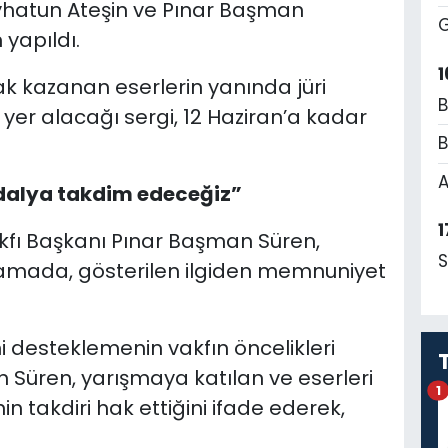
hatun Ateşin ve Pınar Başman
G
 yapıldı.
1
k kazanan eserlerin yanında jüri
B
yer alacağı sergi, 12 Haziran’a kadar
B
A
dalya takdim edeceğiz”
1
ı Başkanı Pınar Başman Süren,
S
lamada, gösterilen ilgiden memnuniyet
i desteklemenin vakfın öncelikleri
n Süren, yarışmaya katılan ve eserleri
1
n takdiri hak ettiğini ifade ederek,