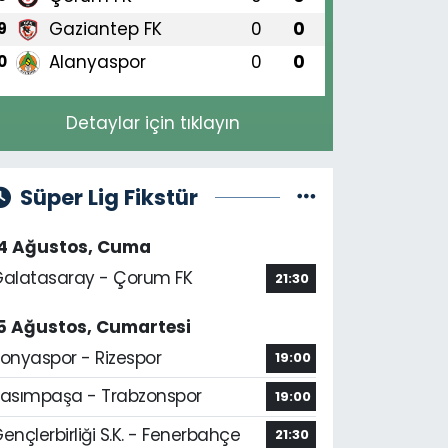
Gaziantep FK
0
0
9
Alanyaspor
0
0
0
Detaylar için tıklayın
Süper Lig Fikstür
14 Ağustos, Cuma
alatasaray - Çorum FK
21:30
5 Ağustos, Cumartesi
onyaspor - Rizespor
19:00
asımpaşa - Trabzonspor
19:00
ençlerbirliği S.K. - Fenerbahçe
21:30