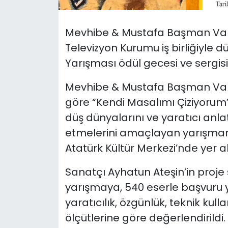
SAĞLIK
Mevhibe & Mustafa Başman Vakf
Televizyon Kurumu iş birliğiyle
Spor
Yarışması ödül gecesi ve sergis
Teknoloji
Mevhibe & Mustafa Başman Vak
göre “Kendi Masalımı Çiziyorum”
TÜRKiYE
düş dünyalarını ve yaratıcı anlat
Video Galeri
etmelerini amaçlayan yarışmanın
Atatürk Kültür Merkezi’nde yer a
YAŞAM
Sanatçı Ayhatun Ateşin’in proj
Yazarlar
yarışmaya, 540 eserle başvuru y
yaratıcılık, özgünlük, teknik ku
ölçütlerine göre değerlendirild