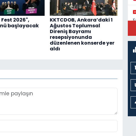
 Fest 2026",
KKTCDOB, Ankara’daki 1
K
C
nü başlayacak
Ağustos Toplumsal
Direniş Bayramı
resepsiyonunda
düzenlenen konserde yer
aldı