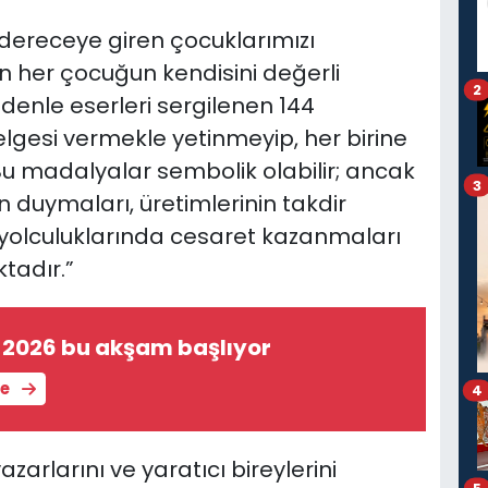
dereceye giren çocuklarımızı
n her çocuğun kendisini değerli
2
denle eserleri sergilenen 144
lgesi vermekle yetinmeyip, her birine
 madalyalar sembolik olabilir; ancak
3
 duymaları, üretimlerinin takdir
t yolculuklarında cesaret kazanmaları
tadır.”
 2026 bu akşam başlıyor
le
4
zarlarını ve yaratıcı bireylerini