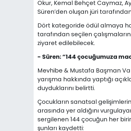
Okur, Kemal Behçet Caymaz, Ay
Süren’den oluşan jüri tarafından
Dört kategoride ödül almaya ha
tarafından seçilen çalışmaların 
ziyaret edilebilecek.
- Süren: “144 çocuğumuza ma
Mevhibe & Mustafa Başman Vakf
yarışma hakkında yaptığı açık
duyduklarını belirtti.
Çocukların sanatsal gelişimlerin
arasında yer aldığını vurgulaya
sergilenen 144 çocuğun her birini
şunları kaydetti: