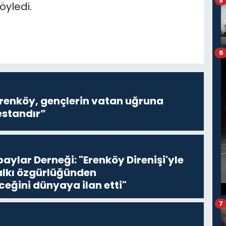
5
öyledi.
6
Erenköy, gençlerin vatan uğruna
estandır”
aylar Derneği: "Erenköy Direnişi'yle
halkı özgürlüğünden
ğini dünyaya ilan etti"
7