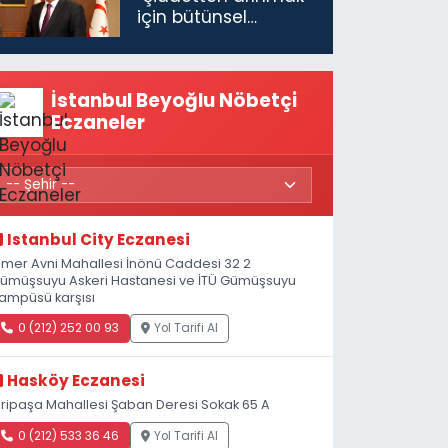
için bütünsel
politikaları
konuşmamız
gerekiyor”
İstanbul Beyoğlu Nöbetçi
Eczaneler
Istanbul City Eczanesi
mer Avni Mahallesi İnönü Caddesi 32 2
ümüşsuyu Askeri Hastanesi ve İTÜ Gümüşsuyu
ampüsü karşısı
0 (212) 252 00 93
Yol Tarifi Al
Hasköy Eczanesi
iripaşa Mahallesi Şaban Deresi Sokak 65 A
0 (212) 533 36 46
Yol Tarifi Al