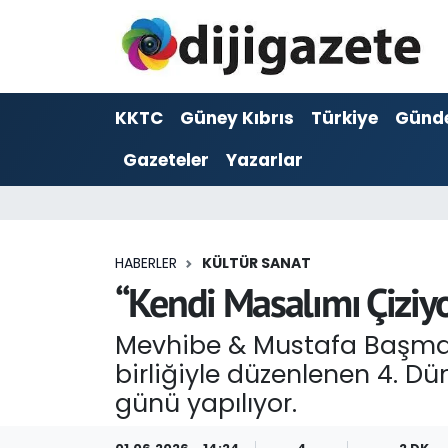
ADVERTORIAL
Hava Durumu
KKTC
Güney Kıbrıs
Türkiye
Günd
Dijigazete
Trafik Durumu
Gazeteler
Yazarlar
Dünya
Süper Lig Puan Durumu ve Fikstür
Eğitim
Tüm Manşetler
HABERLER
KÜLTÜR SANAT
Ekonomi
Son Dakika Haberleri
“Kendi Masalımı Çiziyo
Foto Galeri
Haber Arşivi
Mevhibe & Mustafa Başman
birliğiyle düzenlenen 4. 
GEZİ
günü yapılıyor.
Güncel