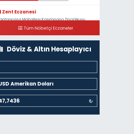
Zent Eczanesi
aptanpaşa Mahallesi Kasımpaşa Zincirlikuyu
addesi 123B İstanbul Beyoğlu 4 Nolu ASM Karşısı
Tüm Nöbetçi Eczaneler
0 (212) 297 96 92
Yol Tarifi Al
Döviz & Altın Hesaplayıcı
₺