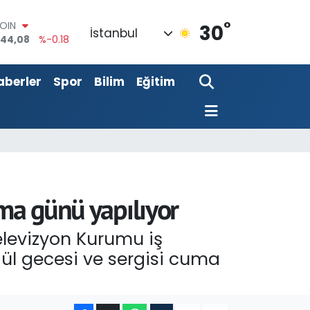
°
COIN
30
İstanbul
944,08
%-0.18
AR
7436
%0.18
O
aberler
Spor
Bilim
Eğitim
510
%0.32
LİN
811
%0.38
M ALTIN
0.55
%0.03
100
79
%-14
uma günü yapılıyor
levizyon Kurumu iş
ül gecesi ve sergisi cuma