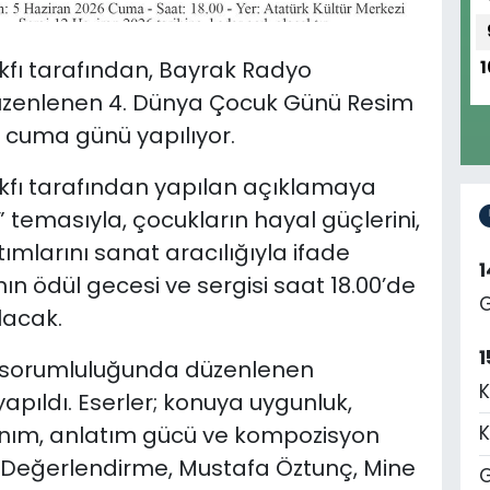
ı tarafından, Bayrak Radyo
1
 düzenlenen 4. Dünya Çocuk Günü Resim
i cuma günü yapılıyor.
fı tarafından yapılan açıklamaya
 temasıyla, çocukların hayal güçlerini,
ımlarını sanat aracılığıyla ifade
 ödül gecesi ve sergisi saat 18.00’de
G
lacak.
1
e sorumluluğunda düzenlenen
K
apıldı. Eserler; konuya uygunluk,
llanım, anlatım gücü ve kompozisyon
K
i. Değerlendirme, Mustafa Öztunç, Mine
G