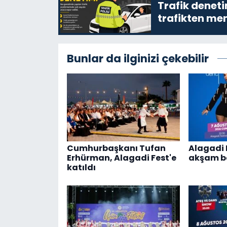
Trafik denet
trafikten men
Bunlar da ilginizi çekebilir
Cumhurbaşkanı Tufan
Alagadi 
Erhürman, Alagadi Fest'e
akşam ba
katıldı