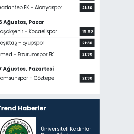
aziantep FK - Alanyaspor
21:30
6 Ağustos, Pazar
aşakşehir - Kocaelispor
19:00
eşiktaş - Eyüpspor
21:30
med - Erzurumspor FK
21:30
7 Ağustos, Pazartesi
amsunspor - Göztepe
21:30
Trend Haberler
Üniversiteli Kadınlar