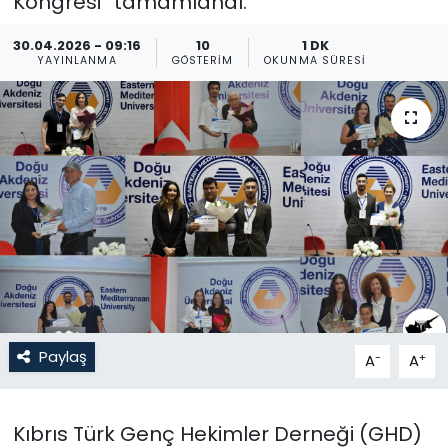
Kongresi” tamamlandı.
Gündem
30.04.2026 - 09:16
10
1 DK
YAYINLANMA
GÖSTERIM
OKUNMA SÜRESI
KKTC
KKTC YEREL SEÇİM 2018
Kültür Sanat
Magazin
Moda
Nöbetçi Eczaneler
Paylaş
-
+
A
A
Otomobil Dünyası
Kıbrıs Türk Genç Hekimler Derneği (GHD)
Politika