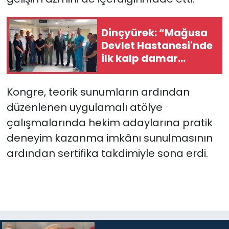
Dinçyürek: “Mağusa
Devlet Hastanesi'nde
ilk kalp damar
cerrahisi ameliyatı
başarıyla
Kongre, teorik sunumların ardından
gerçekleştirildi”
düzenlenen uygulamalı atölye
çalışmalarında hekim adaylarına pratik
deneyim kazanma imkânı sunulmasının
ardından sertifika takdimiyle sona erdi.