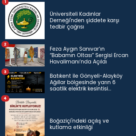
1
Üniversiteli Kadınlar
Derneği'nden şiddete karşı
tedbir çağrısı
2
Feza Aygın Sanıvar’ın
“Babamın Oltası” Sergisi Ercan
Havalimanı’nda Açıldı
3
Batıkent ile Gönyeli-Alayköy
Ağıllar bölgesinde yarın 6
saatlik elektrik kesintisi…
4
Boğaziçi'ndeki açılış ve
kutlama etkinliği