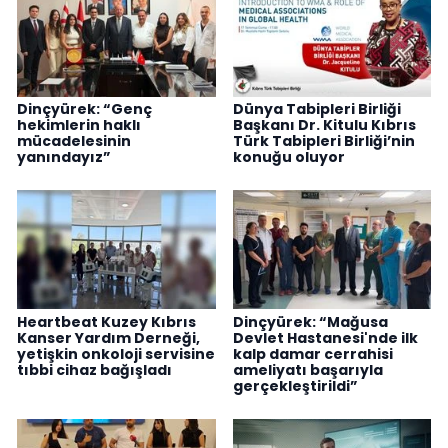
Dinçyürek: “Genç
Dünya Tabipleri Birliği
hekimlerin haklı
Başkanı Dr. Kitulu Kıbrıs
mücadelesinin
Türk Tabipleri Birliği’nin
yanındayız”
konuğu oluyor
Heartbeat Kuzey Kıbrıs
Dinçyürek: “Mağusa
Kanser Yardım Derneği,
Devlet Hastanesi'nde ilk
yetişkin onkoloji servisine
kalp damar cerrahisi
tıbbi cihaz bağışladı
ameliyatı başarıyla
gerçekleştirildi”