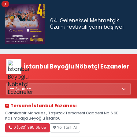
7
64. Geleneksel Mehmetçik
Üzüm Festivali yarın başlıyor
İstanbul Beyoğlu Nöbetçi Eczaneler
Tersane İstanbul Eczanesi
Camiikebir Mahallesi, Taşkızak Tersanesi Caddesi No:6 6B
Kasımpaşa Beyoğlu İstanbul
0 (533) 395 65 65
Yol Tarifi Al