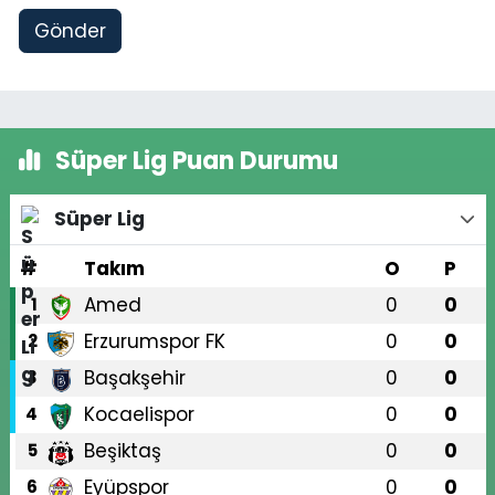
Gönder
Süper Lig Puan Durumu
Süper Lig
#
Takım
O
P
Amed
0
0
1
Erzurumspor FK
0
0
2
Başakşehir
0
0
3
Kocaelispor
0
0
4
Beşiktaş
0
0
5
Eyüpspor
0
0
6