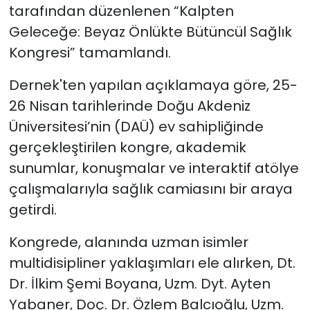
tarafından düzenlenen “Kalpten
Geleceğe: Beyaz Önlükte Bütüncül Sağlık
SAĞLIK
Kongresi” tamamlandı.
Spor
Dernek'ten yapılan açıklamaya göre, 25-
Teknoloji
26 Nisan tarihlerinde Doğu Akdeniz
Üniversitesi’nin (DAÜ) ev sahipliğinde
TÜRKiYE
gerçekleştirilen kongre, akademik
sunumlar, konuşmalar ve interaktif atölye
Video Galeri
çalışmalarıyla sağlık camiasını bir araya
getirdi.
YAŞAM
Kongrede, alanında uzman isimler
Yazarlar
multidisipliner yaklaşımları ele alırken, Dt.
Dr. İlkim Şemi Boyana, Uzm. Dyt. Ayten
Yabaner, Doç. Dr. Özlem Balcıoğlu, Uzm.