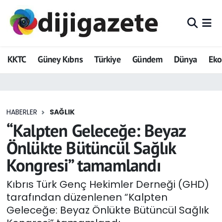
ADVERTORIAL
Hava Durumu
KKTC
Güney Kıbrıs
Türkiye
Gündem
Dünya
Ek
Dijigazete
Trafik Durumu
Dünya
Süper Lig Puan Durumu ve Fikstür
HABERLER
SAĞLIK
Eğitim
Tüm Manşetler
“Kalpten Geleceğe: Beyaz
Ekonomi
Son Dakika Haberleri
Önlükte Bütüncül Sağlık
Kongresi” tamamlandı
Foto Galeri
Haber Arşivi
Kıbrıs Türk Genç Hekimler Derneği (GHD)
GEZİ
tarafından düzenlenen “Kalpten
Geleceğe: Beyaz Önlükte Bütüncül Sağlık
Güncel