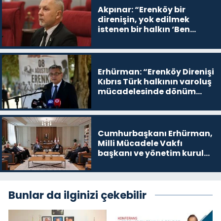
Akpınar: “Erenköy bir
direnişin, yok edilmek
istenen bir halkın ‘Ben
buradayım ve var olmaya
devam edeceğim’ dediği
yer
Erhürman: “Erenköy Direnişi
Kıbrıs Türk halkının varoluş
mücadelesinde dönüm
noktalarından biri”
Cumhurbaşkanı Erhürman,
Milli Mücadele Vakfı
başkanı ve yönetim kurulu
üyelerini kabul etti
Bunlar da ilginizi çekebilir