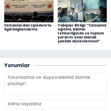
Uzmanlardan Lipödem’le
Tabipler Birliği: “Uzmanlık
ilgili bilgilendirme
eğitimi, bilimin
rehberliğinde ve toplum
yararını esas alacak
şekilde düzenlenmeli”
Yorumlar