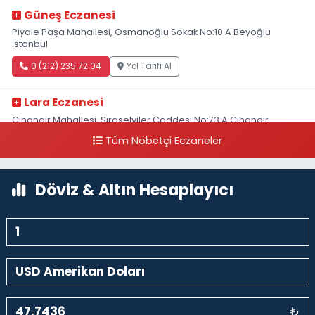
Güneş Eczanesi
Piyale Paşa Mahallesi, Osmanoğlu Sokak No:10 A Beyoğlu
İstanbul
0 (212) 235 72 04
Yol Tarifi Al
Lara Eczanesi
Cihangir Mahallesi, Sıraselviler Caddesi No:73 A Cihangir
Beyoğlu İstanbul
Tüm Nöbetçi Eczaneler
0 (212) 293 90 86
Yol Tarifi Al
Döviz & Altın Hesaplayıcı
₺