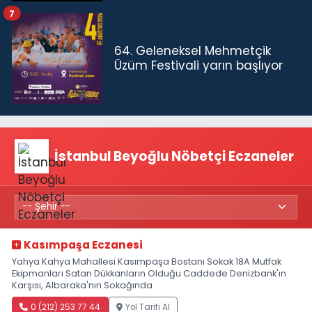
7
64. Geleneksel Mehmetçik
Üzüm Festivali yarın başlıyor
İstanbul Beyoğlu Nöbetçi Eczaneler
Kasımpaşa Eczanesi
Yahya Kahya Mahallesi Kasımpaşa Bostanı Sokak 18A Mutfak
Ekipmanları Satan Dükkanların Olduğu Caddede Denizbank'ın
Karşısı, Albaraka'nın Sokağında
0 (212) 253 77 44
Yol Tarifi Al