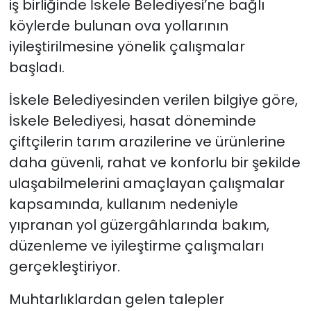
iş birliğinde İskele Belediyesi’ne bağlı
köylerde bulunan ova yollarının
SAĞLIK
iyileştirilmesine yönelik çalışmalar
başladı.
Spor
İskele Belediyesinden verilen bilgiye göre,
Teknoloji
İskele Belediyesi, hasat döneminde
TÜRKiYE
çiftçilerin tarım arazilerine ve ürünlerine
daha güvenli, rahat ve konforlu bir şekilde
Video Galeri
ulaşabilmelerini amaçlayan çalışmalar
kapsamında, kullanım nedeniyle
YAŞAM
yıpranan yol güzergâhlarında bakım,
düzenleme ve iyileştirme çalışmaları
Yazarlar
gerçekleştiriyor.
Muhtarlıklardan gelen talepler