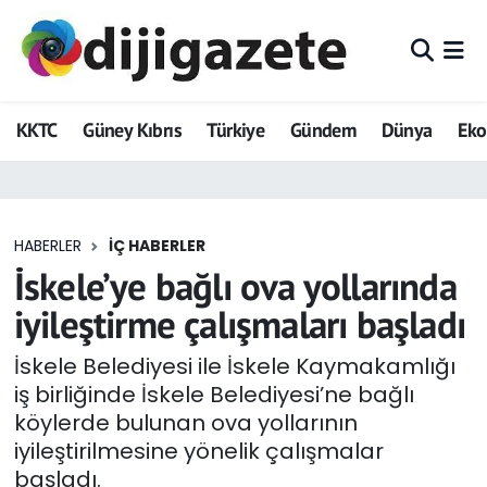
ADVERTORIAL
Hava Durumu
KKTC
Güney Kıbrıs
Türkiye
Gündem
Dünya
Ek
Dijigazete
Trafik Durumu
Dünya
Süper Lig Puan Durumu ve Fikstür
HABERLER
İÇ HABERLER
Eğitim
Tüm Manşetler
İskele’ye bağlı ova yollarında
Ekonomi
Son Dakika Haberleri
iyileştirme çalışmaları başladı
Foto Galeri
Haber Arşivi
İskele Belediyesi ile İskele Kaymakamlığı
iş birliğinde İskele Belediyesi’ne bağlı
GEZİ
köylerde bulunan ova yollarının
iyileştirilmesine yönelik çalışmalar
Güncel
başladı.