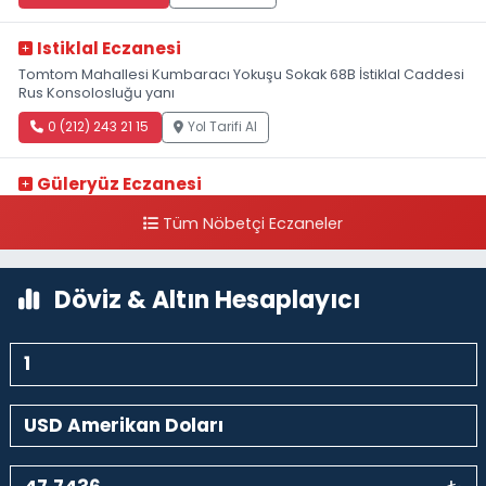
Istiklal Eczanesi
Tomtom Mahallesi Kumbaracı Yokuşu Sokak 68B İstiklal Caddesi
Rus Konsolosluğu yanı
0 (212) 243 21 15
Yol Tarifi Al
Güleryüz Eczanesi
Piripaşa Mahallesi Şaban Deresi Sokak 7 D Koç Müzesi Arkası-
Tüm Nöbetçi Eczaneler
kalaycıbahçe Meydana Doğru
0 (212) 369 95 85
Yol Tarifi Al
Döviz & Altın Hesaplayıcı