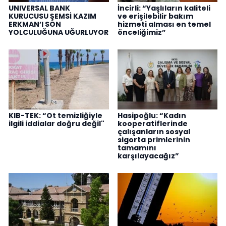
UNIVERSAL BANK
İncirli: “Yaşlıların kaliteli
KURUCUSU ŞEMSİ KAZIM
ve erişilebilir bakım
ERKMAN’I SON
hizmeti alması en temel
YOLCULUĞUNA UĞURLUYOR
önceliğimiz”
KIB-TEK: “Ot temizliğiyle
Hasipoğlu: “Kadın
ilgili iddialar doğru değil"
kooperatiflerinde
çalışanların sosyal
sigorta primlerinin
tamamını
karşılayacağız”