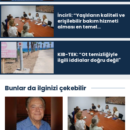
İncirli: “Yaşlıların kaliteli ve
erişilebilir bakım hizmeti
alması en temel
önceliğimiz”
KIB-TEK: “Ot temizliğiyle
ilgili iddialar doğru değil"
Bunlar da ilginizi çekebilir