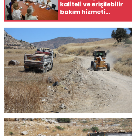
kaliteli ve erişilebilir
bakım hizmeti
alması en temel
önceliğimiz”