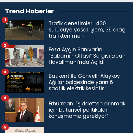
Trend Haberler
1
Trafik denetimleri: 430
sürücüye yasal işlem, 35 araç
trafikten men
2
Feza Aygın Sanıvar’ın
“Babamın Oltası” Sergisi Ercan
Havalimanı’nda Açıldı
3
Batıkent ile Gönyeli-Alayköy
Ağıllar bölgesinde yarın 6
saatlik elektrik kesintisi…
4
Erhürman: “Şiddetten arınmak
için bütünsel politikaları
konuşmamız gerekiyor”
5