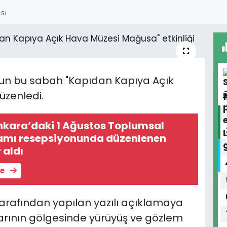
SI
un bu sabah "Kapıdan Kapıya Açık
üzenledi.
kara’daki 1 Ağustos Toplumsal
ramı resepsiyonunda düzenlenen
 aldı
le
arafından yapılan yazılı açıklamaya
urlarının gölgesinde yürüyüş ve gözlem