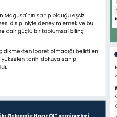
 Mağusa'nın sahip olduğu eşsiz
1
zesi disipliniyle deneyimlemek ve bu
 dair güçlü bir toplumsal bilinç
dikmekten ibaret olmadığı belirtilen
yükselen tarihi dokuya sahip
di.
G
1
K
K
le Geleceğe Hazır Ol” seminerleri
G