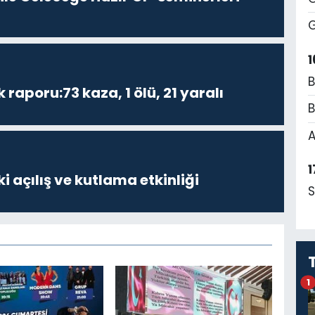
G
1
B
k raporu:73 kaza, 1 ölü, 21 yaralı
B
A
1
i açılış ve kutlama etkinliği
S
1