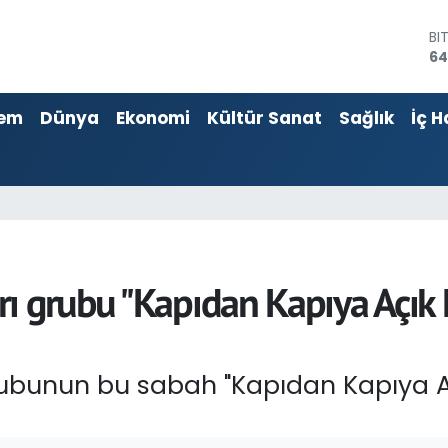
BI
64
D
47
E
55
em
Dünya
Ekonomi
Kültür Sanat
Sağlık
İç H
ST
64
GR
65
Bİ
13
rı grubu "Kapıdan Kapıya Açık
rubunun bu sabah "Kapıdan Kapıya 