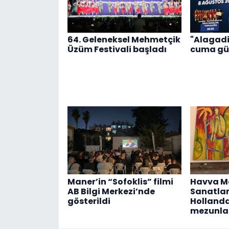
64. Geleneksel Mehmetçik
"Alagadi
Üzüm Festivali başladı
cuma gü
Maner’in “Sofoklis” filmi
Havva Ma
AB Bilgi Merkezi’nde
Sanatlar
gösterildi
Hollanda’
mezunlar