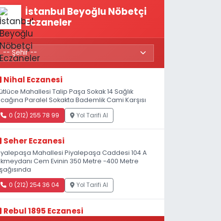
İstanbul Beyoğlu Nöbetçi
Eczaneler
Nihal Eczanesi
ütlüce Mahallesi Talip Paşa Sokak 14 Sağlık
cağına Paralel Sokakta Bademlik Cami Karşısı
0 (212) 255 78 99
Yol Tarifi Al
Seher Eczanesi
iyalepaşa Mahallesi Piyalepaşa Caddesi 104 A
kmeydanı Cem Evinin 350 Metre -400 Metre
şağısında
0 (212) 254 36 04
Yol Tarifi Al
Rebul 1895 Eczanesi