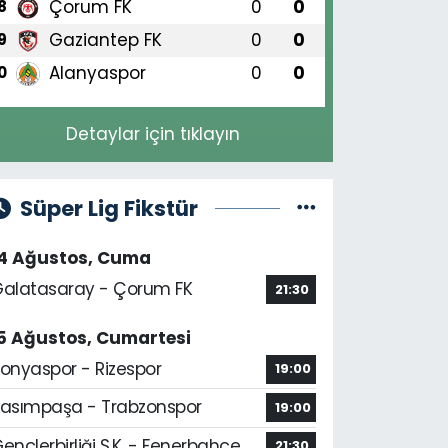
Çorum FK
0
0
8
Gaziantep FK
0
0
9
Alanyaspor
0
0
0
Detaylar için tıklayın
Süper Lig Fikstür
14 Ağustos, Cuma
alatasaray - Çorum FK
21:30
5 Ağustos, Cumartesi
onyaspor - Rizespor
19:00
asımpaşa - Trabzonspor
19:00
ençlerbirliği S.K. - Fenerbahçe
21:30