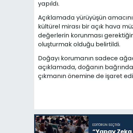
yapıldı.
SAĞLIK
Açıklamada yürüyüşün amacının
kültürel mirası bir açık hava mü
Spor
değerlerin korunması gerektiğine
oluşturmak olduğu belirtildi.
Teknoloji
Doğayı korumanın sadece ağaç 
TÜRKiYE
açıklamada, doğanın bağrında 
Video Galeri
çıkmanın önemine de işaret edil
YAŞAM
Yazarlar
EDITÖRÜN SEÇTIĞI
“Yapay Zeka i