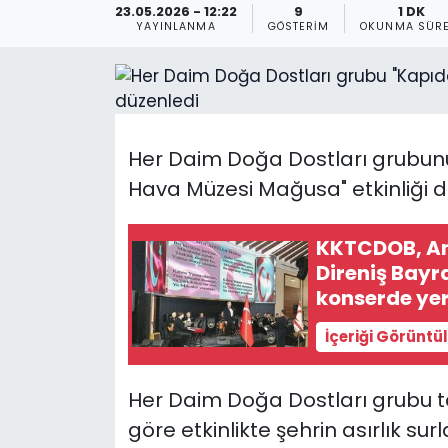
23.05.2026 - 12:22
9
1 DK
YAYINLANMA
GÖSTERIM
OKUNMA SÜRE
Gündem
KKTC
KKTC YEREL SEÇİM 2018
Her Daim Doğa Dostları grubun
Hava Müzesi Mağusa" etkinliği d
Kültür Sanat
Magazin
KKTCDOB, An
Direniş Bay
Moda
konserde yer
İçeriği Görüntü
Nöbetçi Eczaneler
Otomobil Dünyası
Her Daim Doğa Dostları grubu t
göre etkinlikte şehrin asırlık s
Politika