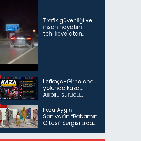
Trafik güvenliği ve
insan hayatını
tehlikeye atan
sürücü ve yolcuya
ceza...
Lefkoşa-Girne ana
yolunda kaza…
Alkollü sürücü
tutuklandı
Feza Aygın
Sanıvar’ın “Babamın
Oltası” Sergisi Ercan
Havalimanı’nda
Açıldı