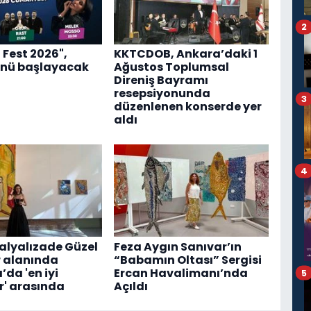
2
 Fest 2026",
KKTCDOB, Ankara’daki 1
nü başlayacak
Ağustos Toplumsal
Direniş Bayramı
resepsiyonunda
3
düzenlenen konserde yer
aldı
4
lyalızade Güzel
Feza Aygın Sanıvar’ın
 alanında
“Babamın Oltası” Sergisi
da 'en iyi
Ercan Havalimanı’nda
5
' arasında
Açıldı