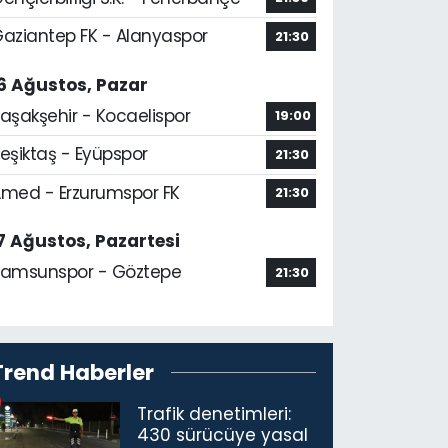
aziantep FK - Alanyaspor
21:30
6 Ağustos, Pazar
aşakşehir - Kocaelispor
19:00
eşiktaş - Eyüpspor
21:30
med - Erzurumspor FK
21:30
7 Ağustos, Pazartesi
amsunspor - Göztepe
21:30
Trend Haberler
Trafik denetimleri:
430 sürücüye yasal