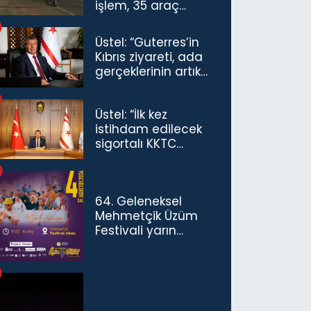
işlem, 35 araç
trafikten men
Üstel: “Guterres’in
Kıbrıs ziyareti, ada
gerçeklerinin artık
göz ardı
edilemeyeceğini
Üstel: “İlk kez
göstermiştir”
istihdam edilecek
sigortalı KKTC
vatandaşları için
maaş desteğini 35
bin TL'ye çıkardık”
64. Geleneksel
Mehmetçik Üzüm
Festivali yarın
başlıyor