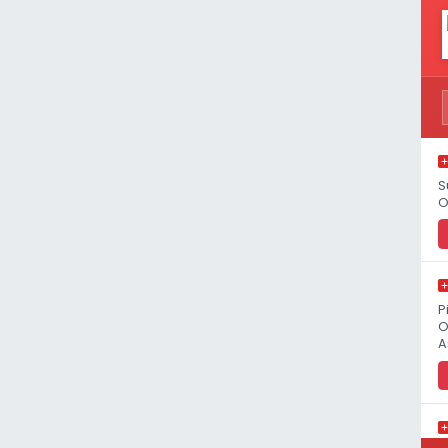
S
O
P
O
A