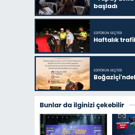
başladı
EDITÖRÜN SEÇTIĞI
Haftalık trafi
EDITÖRÜN SEÇTIĞI
Boğaziçi'ndek
Bunlar da ilginizi çekebilir