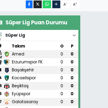
-
+
A
A
Süper Lig Puan Durumu
Süper Lig
#
Takım
O
P
Amed
0
0
1
Erzurumspor FK
0
0
2
Başakşehir
0
0
3
Kocaelispor
0
0
4
Beşiktaş
0
0
5
Eyüpspor
0
0
6
Galatasaray
0
0
7