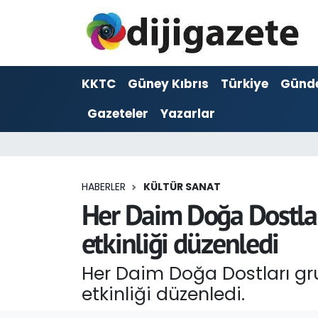
ADVERTORIAL
Hava Durumu
KKTC
Güney Kıbrıs
Türkiye
Günd
Dijigazete
Trafik Durumu
Gazeteler
Yazarlar
Dünya
Süper Lig Puan Durumu ve Fikstür
Eğitim
Tüm Manşetler
HABERLER
KÜLTÜR SANAT
Ekonomi
Son Dakika Haberleri
Her Daim Doğa Dostla
etkinliği düzenledi
Foto Galeri
Haber Arşivi
Her Daim Doğa Dostları g
GEZİ
etkinliği düzenledi.
Güncel