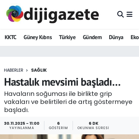
ADVERTORIAL
Hava Durumu
KKTC
Güney Kıbrıs
Türkiye
Gündem
Dünya
Ek
Dijigazete
Trafik Durumu
Dünya
Süper Lig Puan Durumu ve Fikstür
HABERLER
SAĞLIK
Eğitim
Tüm Manşetler
Hastalık mevsimi başladı…
Ekonomi
Son Dakika Haberleri
Havaların soğuması ile birlikte grip
vakaları ve belirtileri de artış göstermeye
Foto Galeri
Haber Arşivi
başladı.
GEZİ
30.11.2025 - 11:00
6
6 DK
YAYINLANMA
GÖSTERIM
OKUNMA SÜRESI
Güncel