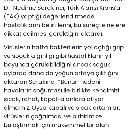
Dr. Nedime Serakıncı, Türk Ajansı Kıbrıs’a
SAĞLIK
(TAK) yaptığı değerlendirmede,
hastalıkların belirtilerini, bu süreçte nelere
Spor
dikkat edilmesi gerektiğini aktardı.
Teknoloji
Virüslerin hatta bakterilerin yol açtığı grip
ve soğuk algınlığı gibi hastalıkların yıl
TÜRKiYE
boyunca görülebildiğini ancak soğuk
Video Galeri
aylarda daha da yoğun ortaya çıktığını
aktaran Serakıncı, “Bunun nedeni
YAŞAM
havaların soğuması ile birlikte kendimizi
sıcak, rahat, kapalı alanlara atıyor
Yazarlar
olmamız. Oysa kapalı ve sıcak ortamlar,
virüslerin çoğalması ve birbirimize
bulaştırmak için mükemmel bir alan