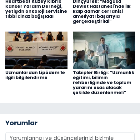
Heartbeat Kuzey Kıbrıs
Dinçyürek: “Mağusa
Kanser Yardım Derneği,
Devlet Hastanesi'nde ilk
yetişkin onkoloji servisine
kalp damar cerrahisi
tıbbi cihaz bağışladı
ameliyatı başarıyla
gerçekleştirildi”
Uzmanlardan Lipödem’le
Tabipler Birliği: “Uzmanlık
ilgili bilgilendirme
eğitimi, bilimin
rehberliğinde ve toplum
yararını esas alacak
şekilde düzenlenmeli”
Yorumlar