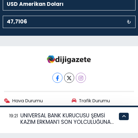
₺
Hava Durumu
Trafik Durumu
UNIVERSAL BANK KURUCUSU ŞEMSİ
Puan Durumu ve Fikstür
Tüm Manşetler
19:21
KAZIM ERKMAN’I SON YOLCULUĞUNA
UĞURLUYOR
Son Dakika Haberleri
Haber Arşivi