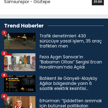
Samsunspor - Göztepe
21:30
Trend Haberler
1
Trafik denetimleri: 430
sürücüye yasal işlem, 35 araç
trafikten men
2
Feza Aygın Sanıvar’ın
“Babamın Oltası” Sergisi Ercan
Havalimanı’nda Açıldı
3
Batıkent ile Gönyeli-Alayköy
Ağıllar bölgesinde yarın 6
saatlik elektrik kesintisi…
4
Erhürman: “Şiddetten arınmak
için bütünsel politikaları