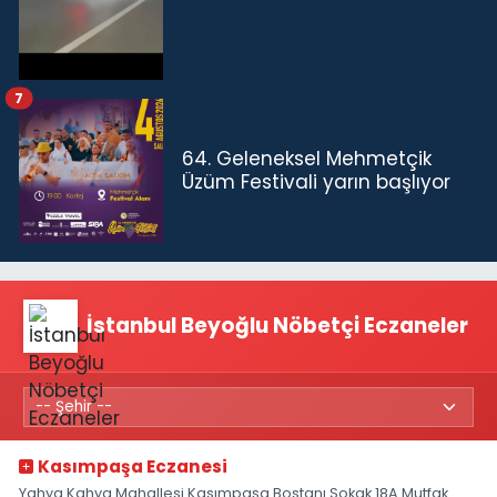
7
64. Geleneksel Mehmetçik
Üzüm Festivali yarın başlıyor
İstanbul Beyoğlu Nöbetçi Eczaneler
Kasımpaşa Eczanesi
Yahya Kahya Mahallesi Kasımpaşa Bostanı Sokak 18A Mutfak