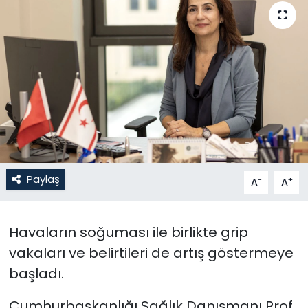
Gündem
KKTC
KKTC YEREL SEÇİM 2018
Kültür Sanat
Magazin
Paylaş
-
+
A
A
Moda
Havaların soğuması ile birlikte grip
Nöbetçi Eczaneler
vakaları ve belirtileri de artış göstermeye
Otomobil Dünyası
başladı.
Cumhurbaşkanlığı Sağlık Danışmanı Prof.
Politika