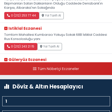
Ekipmanları Satan Dükkanların Olduğu Caddede Denizbank'ın
Karşısı, Albaraka'nın Sokağında
0 (212) 253 77 44
Yol Tarifi Al
Istiklal Eczanesi
Tomtom Mahallesi Kumbaracı Yokuşu Sokak 68B İstiklal Caddesi
Rus Konsolosluğu yanı
0 (212) 243 21 15
Yol Tarifi Al
Güleryüz Eczanesi
Piripaşa Mahallesi Şaban Deresi Sokak 7 D Koç Müzesi Arkası-
Tüm Nöbetçi Eczaneler
kalaycıbahçe Meydana Doğru
0 (212) 369 95 85
Yol Tarifi Al
Döviz & Altın Hesaplayıcı