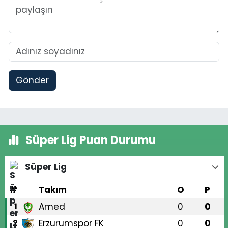
Gönder
Süper Lig Puan Durumu
Süper Lig
#
Takım
O
P
Amed
0
0
1
Erzurumspor FK
0
0
2