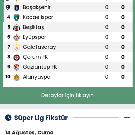
Başakşehir
0
0
3
Kocaelispor
0
0
4
Beşiktaş
0
0
5
Eyüpspor
0
0
6
Galatasaray
0
0
7
Çorum FK
0
0
8
Gaziantep FK
0
0
9
Alanyaspor
0
0
10
Detaylar için tıklayın
Süper Lig Fikstür
14 Ağustos, Cuma