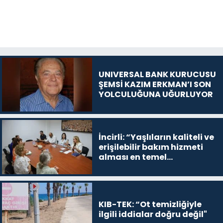
UNIVERSAL BANK KURUCUSU
ŞEMSİ KAZIM ERKMAN’I SON
YOLCULUĞUNA UĞURLUYOR
İncirli: “Yaşlıların kaliteli ve
erişilebilir bakım hizmeti
alması en temel
önceliğimiz”
KIB-TEK: “Ot temizliğiyle
ilgili iddialar doğru değil"