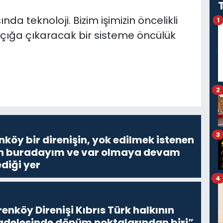
da teknoloji. Bizim işimizin öncelikli
1
 açığa çıkaracak bir sisteme öncülük
2
3
nköy bir direnişin, yok edilmek istenen
Ben buradayım ve var olmaya devam
diği yer
4
enköy Direnişi Kıbrıs Türk halkının
delesinde dönüm noktalarından biri”