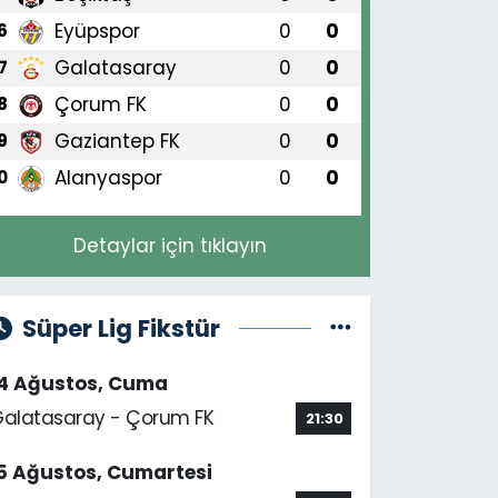
Eyüpspor
0
0
6
Galatasaray
0
0
7
Çorum FK
0
0
8
Gaziantep FK
0
0
9
Alanyaspor
0
0
0
Detaylar için tıklayın
Süper Lig Fikstür
14 Ağustos, Cuma
alatasaray - Çorum FK
21:30
5 Ağustos, Cumartesi