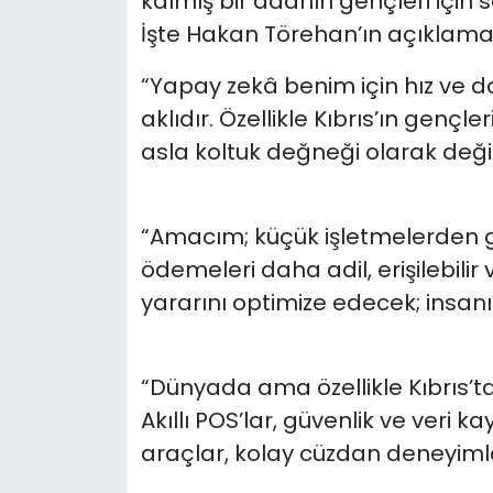
kalmış bir adanın gençleri için
İşte Hakan Törehan’ın açıklamas
“Yapay zekâ benim için hız ve do
aklıdır. Özellikle Kıbrıs’ın gençle
asla koltuk değneği olarak değil
“Amacım; küçük işletmelerden ge
ödemeleri daha adil, erişilebilir
yararını optimize edecek; insan
“Dünyada ama özellikle Kıbrıs’ta 
Akıllı POS’lar, güvenlik ve veri 
araçlar, kolay cüzdan deneyiml