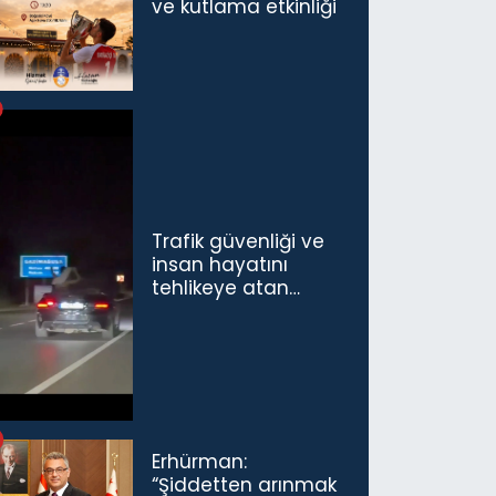
ve kutlama etkinliği
Trafik güvenliği ve
insan hayatını
tehlikeye atan
sürücü ve yolcuya
ceza...
Erhürman:
“Şiddetten arınmak