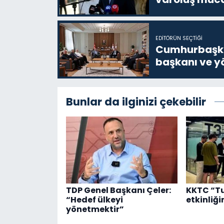
EDITÖRÜN SEÇTIĞI
Cumhurbaşkan
başkanı ve yö
Bunlar da ilginizi çekebilir
TDP Genel Başkanı Çeler:
KKTC “T
“Hedef ülkeyi
etkinliği
yönetmektir”