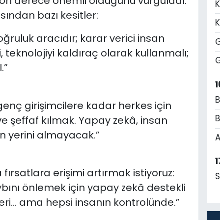
 son derece önemli olduğunu vurguladı.
K
ından bazı kesitler:
K
ğruluk aracıdır; karar verici insan
G
ri, teknolojiyi kaldıraç olarak kullanmalı;
G
.”
1
B
nç girişimcilere kadar herkes için
B
 ve şeffaf kılmak. Yapay zekâ, insan
ın yerini almayacak.”
A
1
fırsatlara erişimi artırmak istiyoruz:
S
kaybını önlemek için yapay zekâ destekli
eri… ama hepsi insanın kontrolünde.”