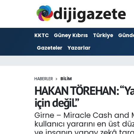
ADVERTORIAL
Hava Durumu
KKTC
Güney Kıbrıs
Türkiye
Günd
Dijigazete
Trafik Durumu
Gazeteler
Yazarlar
Dünya
Süper Lig Puan Durumu ve Fikstür
Eğitim
Tüm Manşetler
HABERLER
BILIM
Ekonomi
Son Dakika Haberleri
HAKAN TÖREHAN: “Yapay
için değil.”
Foto Galeri
Haber Arşivi
Girne – Miracle Cash and 
GEZİ
kullanıcı yararını en üst 
Güncel
ve insanın yapay zekâ tara