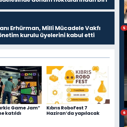
ı Erhürman, Milli Mücadele Vakfı
5
netim kurulu üyelerini kabul etti
urkic Game Jam”
Kıbrıs RoboFest 7
6
ne katıldı
Haziran’da yapılacak