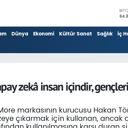
DOL
47,
EU
55,
em
Dünya
Ekonomi
Kültür Sanat
Sağlık
İç H
STE
64,4
GRA
666
BİS
13.
BIT
64.
 zekâ insan içindir, gençler
More markasının kurucusu Hakan Tö
düzeye çıkarmak için kullanan, ancak
fından kullanılmasına karşı duran şi