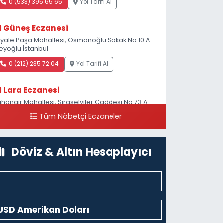
0 (533) 395 65 65
Yol Tarifi Al
Güneş Eczanesi
iyale Paşa Mahallesi, Osmanoğlu Sokak No:10 A
eyoğlu İstanbul
0 (212) 235 72 04
Yol Tarifi Al
Lara Eczanesi
ihangir Mahallesi, Sıraselviler Caddesi No:73 A
ihangir Beyoğlu İstanbul
Tüm Nöbetçi Eczaneler
0 (212) 293 90 86
Yol Tarifi Al
Döviz & Altın Hesaplayıcı