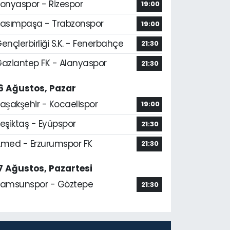
onyaspor - Rizespor
19:00
asımpaşa - Trabzonspor
19:00
ençlerbirliği S.K. - Fenerbahçe
21:30
aziantep FK - Alanyaspor
21:30
6 Ağustos, Pazar
aşakşehir - Kocaelispor
19:00
eşiktaş - Eyüpspor
21:30
med - Erzurumspor FK
21:30
7 Ağustos, Pazartesi
amsunspor - Göztepe
21:30