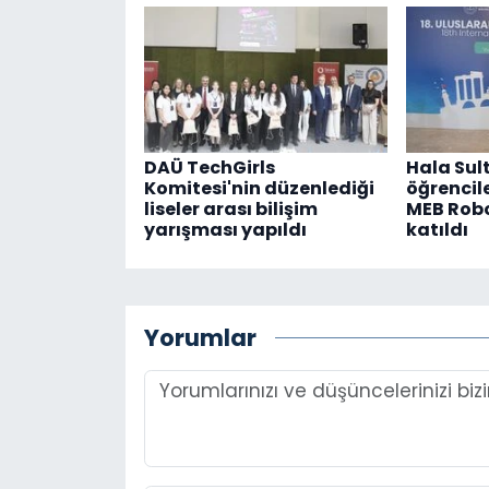
DAÜ TechGirls
Hala Sult
Komitesi'nin düzenlediği
öğrencile
liseler arası bilişim
MEB Robo
yarışması yapıldı
katıldı
Yorumlar