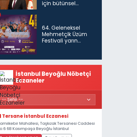
için bütünsel
politikaları
konuşmamız
gerekiyor”
64. Geleneksel
Mehmetçik Üzüm
Festivali yarın
başlıyor
İstanbul Beyoğlu Nöbetçi
Eczaneler
Tersane İstanbul Eczanesi
amiikebir Mahallesi, Taşkızak Tersanesi Caddesi
o:6 6B Kasımpaşa Beyoğlu İstanbul