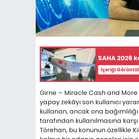
SAĞLIK
Spor
Teknoloji
SAHA 2026 ka
TÜRKiYE
İçeriği Görüntü
Video Galeri
Girne – Miracle Cash and More
YAŞAM
yapay zekâyı son kullanıcı yarar
Yazarlar
kullanan, ancak ona bağımlılığ
tarafından kullanılmasına karşı 
Törehan, bu konunun özellikle K