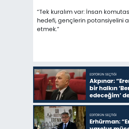
“Tek kuralım var: İnsan komutasın
hedefi, gençlerin potansiyelini
etmek.”
EDITÖRÜN SEÇTIĞI
Akpınar: “Ere
bir halkın ‘
edeceğim’ de
EDITÖRÜN SEÇTIĞI
Erhürman: “Er
varoluş müca