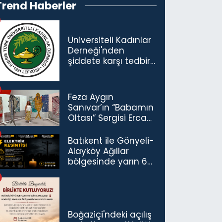
Trend Haberler
Üniversiteli Kadınlar
Derneği'nden
şiddete karşı tedbir
çağrısı
Feza Aygın
Sanıvar’ın “Babamın
Oltası” Sergisi Ercan
Havalimanı’nda
Açıldı
Batıkent ile Gönyeli-
Alayköy Ağıllar
bölgesinde yarın 6
saatlik elektrik
kesintisi…
Boğaziçi'ndeki açılış