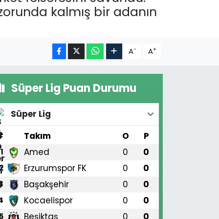
 zorunda kalmış bir adanın
-
+
A
A
Süper Lig Puan Durumu
Süper Lig
#
Takım
O
P
Amed
0
0
1
Erzurumspor FK
0
0
2
Başakşehir
0
0
3
Kocaelispor
0
0
4
Beşiktaş
0
0
5