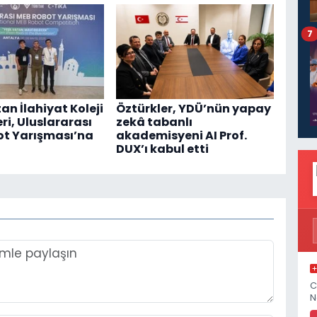
7
an İlahiyat Koleji
Öztürkler, YDÜ’nün yapay
ri, Uluslararası
zekâ tabanlı
t Yarışması’na
akademisyeni AI Prof.
DUX’ı kabul etti
C
N