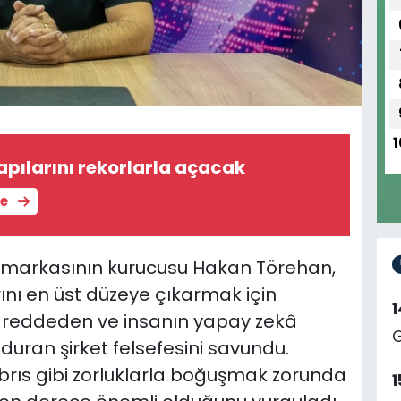
1
pılarını rekorlarla açacak
le
 markasının kurucusu Hakan Törehan,
ını en üst düzeye çıkarmak için
ı reddeden ve insanın yapay zekâ
G
duran şirket felsefesini savundu.
ıbrıs gibi zorluklarla boğuşmak zorunda
1