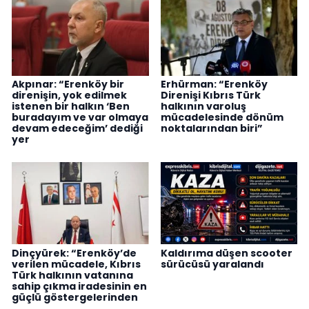
Akpınar: “Erenköy bir
Erhürman: “Erenköy
direnişin, yok edilmek
Direnişi Kıbrıs Türk
istenen bir halkın ‘Ben
halkının varoluş
buradayım ve var olmaya
mücadelesinde dönüm
devam edeceğim’ dediği
noktalarından biri”
yer
Dinçyürek: “Erenköy’de
Kaldırıma düşen scooter
verilen mücadele, Kıbrıs
sürücüsü yaralandı
Türk halkının vatanına
sahip çıkma iradesinin en
güçlü göstergelerinden