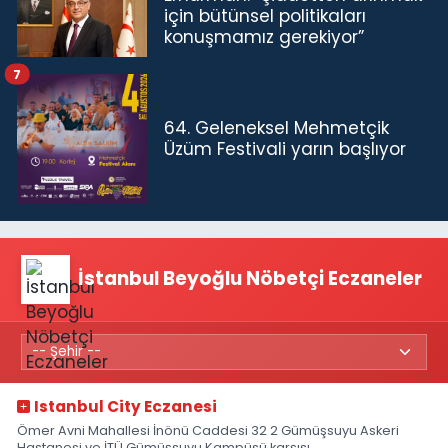
için bütünsel politikaları
konuşmamız gerekiyor”
7
64. Geleneksel Mehmetçik
Üzüm Festivali yarın başlıyor
İstanbul Beyoğlu Nöbetçi Eczaneler
Istanbul City Eczanesi
Ömer Avni Mahallesi İnönü Caddesi 32 2 Gümüşsuyu Askeri
Hastanesi ve İTÜ Gümüşsuyu Kampüsü karşısı