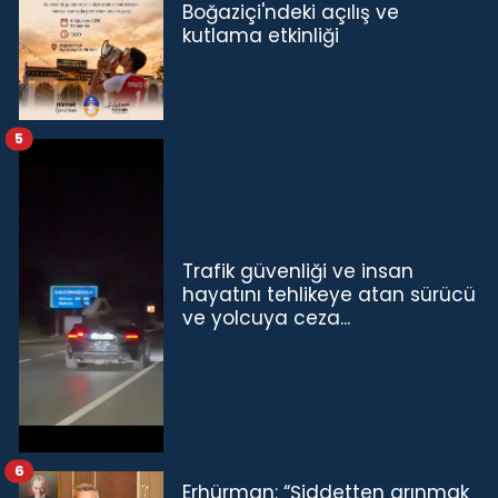
Boğaziçi'ndeki açılış ve
kutlama etkinliği
5
Trafik güvenliği ve insan
hayatını tehlikeye atan sürücü
ve yolcuya ceza...
6
Erhürman: “Şiddetten arınmak