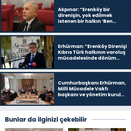
Akpınar: “Erenköy bir
direnişin, yok edilmek
istenen bir halkın ‘Ben
buradayım ve var olmaya
devam edeceğim’ dediği
yer
Erhürman: “Erenköy Direnişi
Kıbrıs Türk halkının varoluş
mücadelesinde dönüm
noktalarından biri”
Cumhurbaşkanı Erhürman,
Milli Mücadele Vakfı
başkanı ve yönetim kurulu
üyelerini kabul etti
Bunlar da ilginizi çekebilir