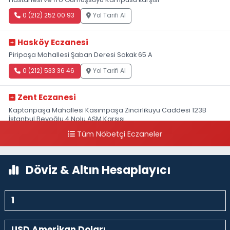
0 (212) 252 00 93
Yol Tarifi Al
Hasköy Eczanesi
Piripaşa Mahallesi Şaban Deresi Sokak 65 A
0 (212) 533 36 46
Yol Tarifi Al
Zent Eczanesi
Kaptanpaşa Mahallesi Kasımpaşa Zincirlikuyu Caddesi 123B
İstanbul Beyoğlu 4 Nolu ASM Karşısı
Tüm Nöbetçi Eczaneler
0 (212) 297 96 92
Yol Tarifi Al
Döviz & Altın Hesaplayıcı