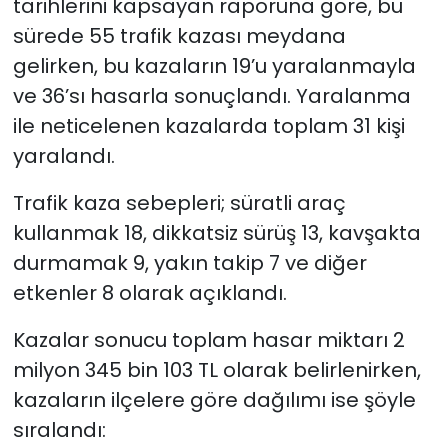
tarihlerini kapsayan raporuna göre, bu
sürede 55 trafik kazası meydana
SAĞLIK
gelirken, bu kazaların 19’u yaralanmayla
ve 36’sı hasarla sonuçlandı. Yaralanma
Spor
ile neticelenen kazalarda toplam 31 kişi
Teknoloji
yaralandı.
TÜRKiYE
Trafik kaza sebepleri; süratli araç
kullanmak 18, dikkatsiz sürüş 13, kavşakta
Video Galeri
durmamak 9, yakın takip 7 ve diğer
etkenler 8 olarak açıklandı.
YAŞAM
Kazalar sonucu toplam hasar miktarı 2
Yazarlar
milyon 345 bin 103 TL olarak belirlenirken,
kazaların ilçelere göre dağılımı ise şöyle
sıralandı: