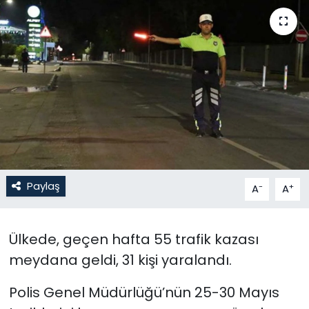
Gündem
KKTC
KKTC YEREL SEÇİM 2018
Kültür Sanat
Magazin
Paylaş
-
+
A
A
Moda
Nöbetçi Eczaneler
Ülkede, geçen hafta 55 trafik kazası
meydana geldi, 31 kişi yaralandı.
Otomobil Dünyası
Polis Genel Müdürlüğü’nün 25-30 Mayıs
Politika