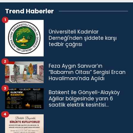
Trend Haberler
1
Üniversiteli Kadınlar
Derneği'nden şiddete karşı
tedbir çağrısı
2
Feza Aygın Sanıvar’ın
“Babamın Oltası” Sergisi Ercan
Havalimanı’nda Açıldı
3
Batıkent ile Gönyeli-Alayköy
Ağıllar bölgesinde yarın 6
saatlik elektrik kesintisi…
4