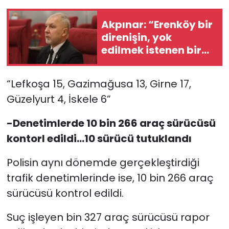
Akpınar: “Erenköy bir
direnişin, yok
edilmek istenen bir
halkın ‘Ben
buradayım ve var
“Lefkoşa 15, Gazimağusa 13, Girne 17,
olmaya devam
Güzelyurt 4, İskele 6”
edeceğim’ dediği yer
-Denetimlerde 10 bin 266 araç sürücüsü
kontorl edildi…10 sürücü tutuklandı
Polisin aynı dönemde gerçekleştirdiği
trafik denetimlerinde ise, 10 bin 266 araç
sürücüsü kontrol edildi.
Suç işleyen bin 327 araç sürücüsü rapor