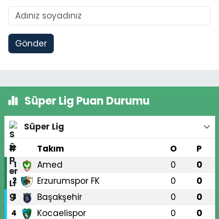
Gönder
Süper Lig Puan Durumu
Süper Lig
#
Takım
O
P
Amed
0
0
1
Erzurumspor FK
0
0
2
Başakşehir
0
0
3
Kocaelispor
0
0
4