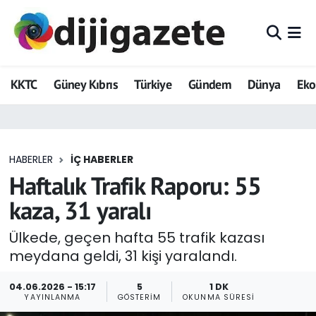
ADVERTORIAL
Hava Durumu
KKTC
Güney Kıbrıs
Türkiye
Gündem
Dünya
Ek
Dijigazete
Trafik Durumu
Dünya
Süper Lig Puan Durumu ve Fikstür
HABERLER
İÇ HABERLER
Eğitim
Tüm Manşetler
Haftalık Trafik Raporu: 55
Ekonomi
Son Dakika Haberleri
kaza, 31 yaralı
Foto Galeri
Haber Arşivi
Ülkede, geçen hafta 55 trafik kazası
meydana geldi, 31 kişi yaralandı.
GEZİ
04.06.2026 - 15:17
5
1 DK
YAYINLANMA
GÖSTERIM
OKUNMA SÜRESI
Güncel