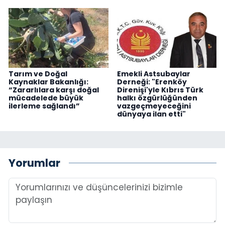
Tarım ve Doğal
Emekli Astsubaylar
Kaynaklar Bakanlığı:
Derneği: "Erenköy
“Zararlılara karşı doğal
Direnişi'yle Kıbrıs Türk
mücadelede büyük
halkı özgürlüğünden
ilerleme sağlandı”
vazgeçmeyeceğini
dünyaya ilan etti"
Yorumlar