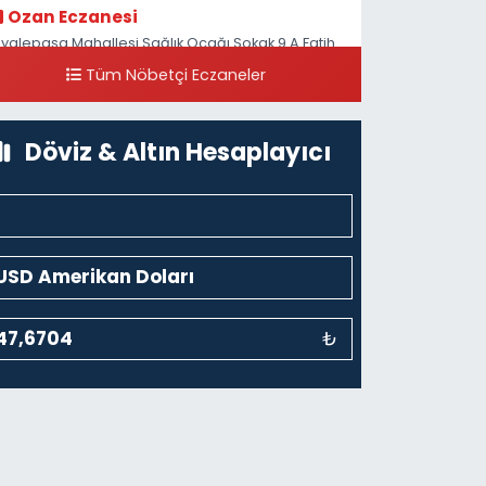
Ozan Eczanesi
iyalepaşa Mahallesi Sağlık Ocağı Sokak 9 A Fatih
ultan ASM Yanı
Tüm Nöbetçi Eczaneler
0 (212) 297 30 13
Yol Tarifi Al
Döviz & Altın Hesaplayıcı
₺