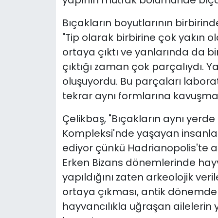
yapının mutfak bölümünde bıçak 
Bıçakların boyutlarının birbirind
"Tip olarak birbirine çok yakın ol
ortaya çıktı ve yanlarında da bi
çıktığı zaman çok parçalıydı. Y
oluşuyordu. Bu parçaları laborat
tekrar aynı formlarına kavuşmas
Çelikbaş, "Bıçakların aynı yerd
Kompleksi'nde yaşayan insanları
ediyor çünkü Hadrianopolis'te 
Erken Bizans dönemlerinde hayva
yapıldığını zaten arkeolojik veri
ortaya çıkması, antik dönemde
hayvancılıkla uğraşan ailelerin 