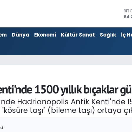
DO
47,
EU
55,
em
Dünya
Ekonomi
Kültür Sanat
Sağlık
İç H
STE
64,
GRA
651
BİS
13.
BIT
64.
nti'nde 1500 yıllık bıçaklar gü
nde Hadrianopolis Antik Kenti'nde 15
"kösüre taşı" (bileme taşı) ortaya çık
SI