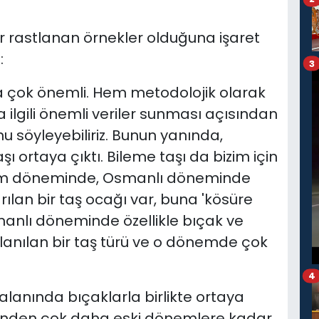
er rastlanan örnekler olduğuna işaret
:
3
da çok önemli. Hem metodolojik olarak
ilgili önemli veriler sunması açısından
nu söyleyebiliriz. Bunun yanında,
ı ortaya çıktı. Bileme taşı da bizim için
slam döneminde, Osmanlı döneminde
ılan bir taş ocağı var, buna 'kösüre
smanlı döneminde özellikle bıçak ve
llanılan bir taş türü ve o dönemde çok
4
 alanında bıçaklarla birlikte ortaya
inenden çok daha eski dönemlere kadar