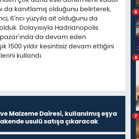
nı da kanıtlamış olduğunu belirterek,
5
nci, 6'ncı yüzyıla ait olduğunu da
 olduk. Dolayısıyla Hadrianopolis
ipazar'ında da devam eden
ık 1500 yıldır kesintisiz devam ettiğini
erini kullandı.
6
ve Malzeme Dairesi, kullanılmış eşya
7
erakende usulü satışa çıkaracak