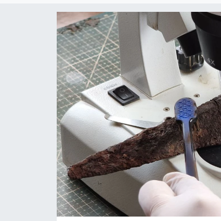
Gündem
KKTC
KKTC YEREL SEÇİM 2018
Kültür Sanat
Magazin
Moda
Nöbetçi Eczaneler
Otomobil Dünyası
Politika