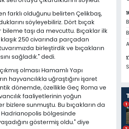
seti ortaya çıkardıklarını söyledi.
1
en farklı olduğunu belirten Çelikbaş,
duklarını söyleyebiliriz. Dört bıçak
B
r bileme taşı da mevcuttu. Bıçaklar ilk
B
aklaşık 250 civarında parçadan
A
uvarımızda birleştirdik ve bıçakların
ını sağladık." dedi.
1
S
e çıkmış olması Hamamlı Yapı
n hayvancılıkla uğraştığını işaret
antik dönemde, özellikle Geç Roma ve
ncılık faaliyetlerinin yoğun
ler bizlere sunmuştu. Bu bıçakların da
1
 Hadrianopolis bölgesinde
yaşadığını göstermiş oldu." diye
2