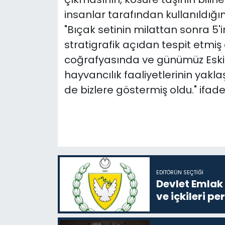
insanlar tarafından kullanıldığı
"Bıçak setinin milattan sonra 5'i
stratigrafik açıdan tespit etmiş
coğrafyasında ve günümüz Esk
hayvancılık faaliyetlerinin yaklaş
de bizlere göstermiş oldu." ifadel
EDITÖRÜN SEÇTIĞI
Devlet Emlak 
ve içkileri p