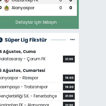
Alanyaspor
0
0
0
Detaylar için tıklayın
Süper Lig Fikstür
14 Ağustos, Cuma
alatasaray - Çorum FK
21:30
5 Ağustos, Cumartesi
onyaspor - Rizespor
19:00
asımpaşa - Trabzonspor
19:00
ençlerbirliği S.K. - Fenerbahçe
21:30
aziantep FK - Alanyaspor
21:30