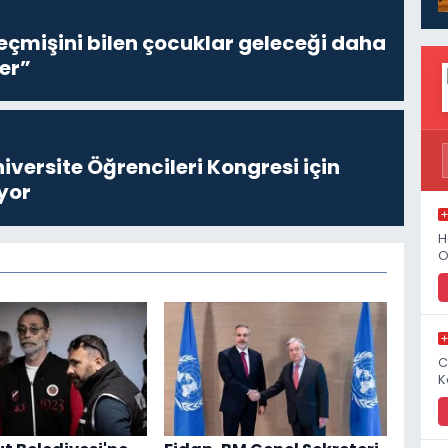
eçmişini bilen çocuklar geleceği daha
er”
niversite Öğrencileri Kongresi için
yor
H
O
C
K