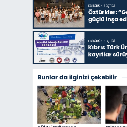
EDITÖRÜN SEÇTIĞI
Öztürkler: “G
güçlü inşa ed
EDITÖRÜN SEÇTIĞI
Kıbrıs Türk Ü
kayıtlar sürü
Bunlar da ilginizi çekebilir