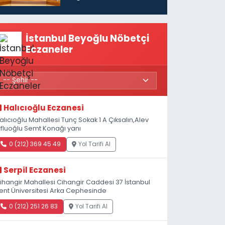
vatandaşları için
maaş desteğini 35
bin TL'ye çıkardık”
İstanbul Beyoğlu Nöbetçi
Eczaneler
Halıcıoğlu Eczanesi
alıcıoğlu Mahallesi Tunç Sokak 1 A Çıksalın,Alev
fluoğlu Semt Konağı yanı
0 (212) 369 45 49
Yol Tarifi Al
Serpil Eczanesi
ihangir Mahallesi Cihangir Caddesi 37 İstanbul
ent Üniversitesi Arka Cephesinde
0 (212) 251 26 83
Yol Tarifi Al