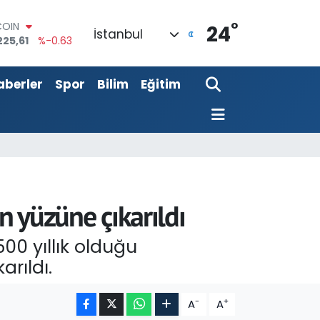
°
LAR
24
İstanbul
6704
%0
RO
0406
%-0.08
aberler
Spor
Bilim
Eğitim
RLİN
2143
%0
M ALTIN
0.40
%0.45
T100
799
%70
COIN
225,61
%-0.63
n yüzüne çıkarıldı
00 yıllık olduğu
arıldı.
-
+
A
A