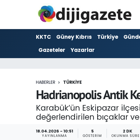
ADVERTORIAL
Hava Durumu
KKTC
Güney Kıbrıs
Türkiye
Günd
Dijigazete
Trafik Durumu
Gazeteler
Yazarlar
Dünya
Süper Lig Puan Durumu ve Fikstür
Eğitim
Tüm Manşetler
HABERLER
TÜRKIYE
Ekonomi
Son Dakika Haberleri
Hadrianopolis Antik Ke
Foto Galeri
Haber Arşivi
Karabük’ün Eskipazar ilçesi
değerlendirilen bıçaklar ve 
GEZİ
18.04.2026 - 10:51
5
2 DK
Güncel
YAYINLANMA
GÖSTERIM
OKUNMA SÜRE