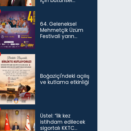
için bütünsel
politikaları
konuşmamız
gerekiyor”
64. Geleneksel
Mehmetçik Üzüm
Festivali yarın
başlıyor
Boğaziçi'ndeki açılış
ve kutlama etkinliği
Üstel: “İlk kez
istihdam edilecek
sigortalı KKTC