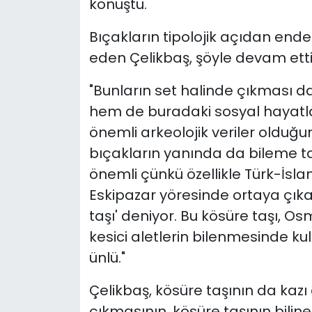
konuştu.
Bıçakların tipolojik açıdan end
eden Çelikbaş, şöyle devam etti
"Bunların set halinde çıkması 
hem de buradaki sosyal hayatla 
önemli arkeolojik veriler olduğu
bıçakların yanında da bileme taş
önemli çünkü özellikle Türk-İ
Eskipazar yöresinde ortaya çıkar
taşı' deniyor. Bu kösüre taşı, O
kesici aletlerin bilenmesinde ku
ünlü."
Çelikbaş, kösüre taşının da kazı
çıkmasının, kösüre taşının bil