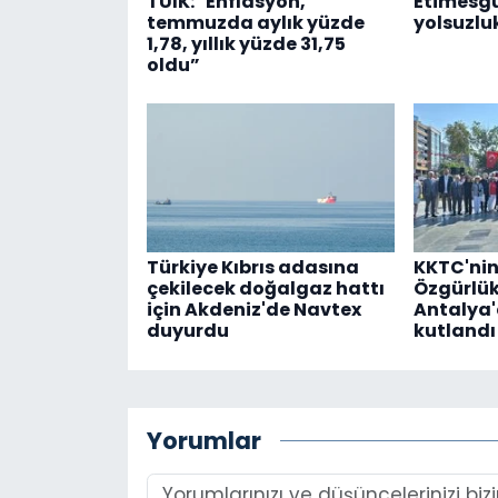
TÜİK: "Enflasyon,
Etimesgu
temmuzda aylık yüzde
yolsuzlu
1,78, yıllık yüzde 31,75
oldu”
Türkiye Kıbrıs adasına
KKTC'nin
çekilecek doğalgaz hattı
Özgürlü
için Akdeniz'de Navtex
Antalya'
duyurdu
kutlandı
Yorumlar