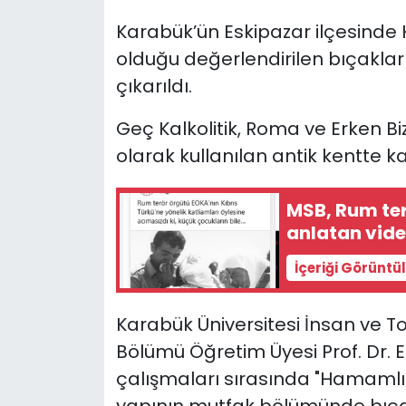
Karabük’ün Eskipazar ilçesinde H
SAĞLIK
olduğu değerlendirilen bıçaklar 
çıkarıldı.
Spor
Geç Kalkolitik, Roma ve Erken B
Teknoloji
olarak kullanılan antik kentte ka
TÜRKiYE
MSB, Rum ter
Video Galeri
anlatan vid
İçeriği Görüntü
YAŞAM
Yazarlar
Karabük Üniversitesi İnsan ve Top
Bölümü Öğretim Üyesi Prof. Dr. Er
çalışmaları sırasında "Hamamlı 