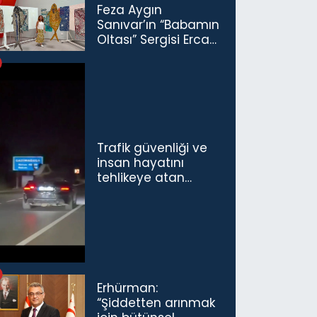
Feza Aygın
Sanıvar’ın “Babamın
Oltası” Sergisi Ercan
Havalimanı’nda
Açıldı
Trafik güvenliği ve
insan hayatını
tehlikeye atan
sürücü ve yolcuya
ceza...
Erhürman:
“Şiddetten arınmak