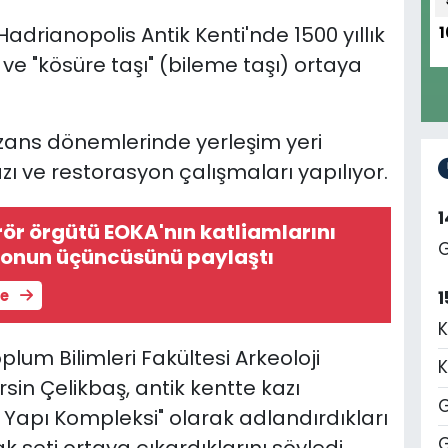
adrianopolis Antik Kenti'nde 1500 yıllık
1
ve "kösüre taşı" (bileme taşı) ortaya
izans dönemlerinde yerleşim yeri
zı ve restorasyon çalışmaları yapılıyor.
ör örgütü EOKA'nın katliamlarını
G
eonun üçüncüsünü paylaştı
le
1
K
lum Bilimleri Fakültesi Arkeoloji
K
sin Çelikbaş, antik kentte kazı
G
Yapı Kompleksi" olarak adlandırdıkları
G