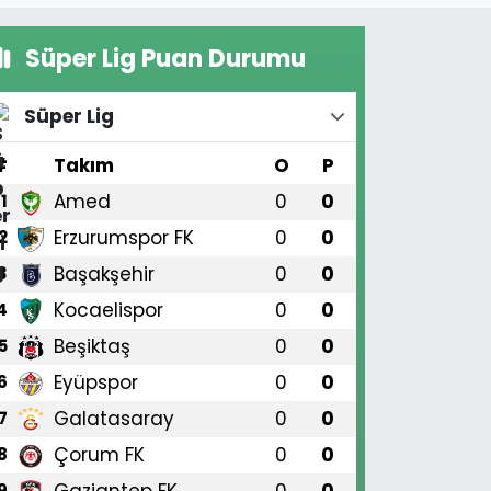
Süper Lig Puan Durumu
Süper Lig
#
Takım
O
P
Amed
0
0
1
Erzurumspor FK
0
0
2
Başakşehir
0
0
3
Kocaelispor
0
0
4
Beşiktaş
0
0
5
Eyüpspor
0
0
6
Galatasaray
0
0
7
Çorum FK
0
0
8
Gaziantep FK
0
0
9