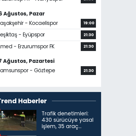
6 Ağustos, Pazar
aşakşehir - Kocaelispor
19:00
eşiktaş - Eyüpspor
21:30
med - Erzurumspor FK
21:30
7 Ağustos, Pazartesi
amsunspor - Göztepe
21:30
Trend Haberler
Trafik denetimleri:
430 sürücüye yasal
işlem, 35 araç
trafikten men