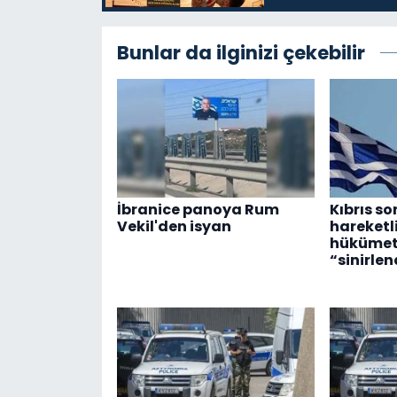
Bunlar da ilginizi çekebilir
İbranice panoya Rum
Kıbrıs s
Vekil'den isyan
hareketl
hükümetl
“sinirlen