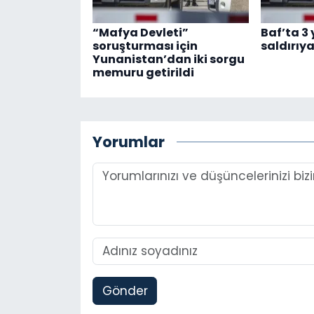
“Mafya Devleti”
Baf’ta 3
soruşturması için
saldırıy
Yunanistan’dan iki sorgu
memuru getirildi
Yorumlar
Gönder