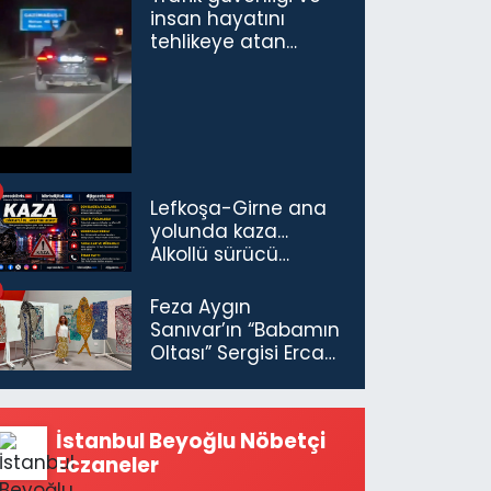
insan hayatını
tehlikeye atan
sürücü ve yolcuya
ceza...
Lefkoşa-Girne ana
yolunda kaza…
Alkollü sürücü
tutuklandı
Feza Aygın
Sanıvar’ın “Babamın
Oltası” Sergisi Ercan
Havalimanı’nda
Açıldı
İstanbul Beyoğlu Nöbetçi
Eczaneler