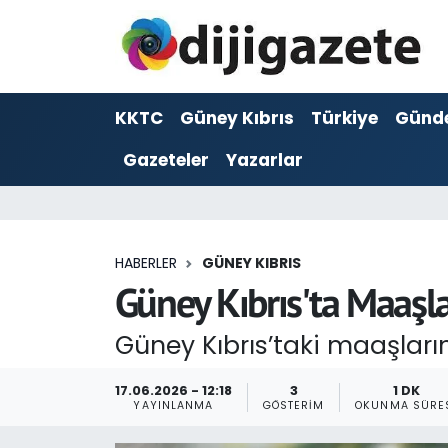
ADVERTORIAL
Hava Durumu
KKTC
Güney Kıbrıs
Türkiye
Günd
Dijigazete
Trafik Durumu
Gazeteler
Yazarlar
Dünya
Süper Lig Puan Durumu ve Fikstür
Eğitim
Tüm Manşetler
HABERLER
GÜNEY KIBRIS
Ekonomi
Son Dakika Haberleri
Güney Kıbrıs'ta Maaşla
Foto Galeri
Haber Arşivi
Güney Kıbrıs’taki maaşların,
GEZİ
17.06.2026 - 12:18
3
1 DK
YAYINLANMA
GÖSTERIM
OKUNMA SÜRE
Güncel