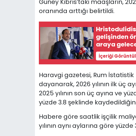
Güney Kıbrıs’taki maaşların, 2026
oranında arttığı belirtildi.
SAĞLIK
Hristodulidi
Spor
gelişinden ön
araya gelec
Teknoloji
İçeriği Görüntü
TÜRKiYE
Haravgi gazetesi, Rum İstatistik 
Video Galeri
dayanarak, 2026 yılının ilk üç a
YAŞAM
2025 yılının son üç ayına ve yüzd
yüzde 3.8 şeklinde kaydedildiğini
Yazarlar
Habere göre saatlik işçilik maliye
yılının aynı aylarına göre yüzde 3