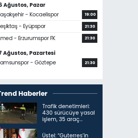
6 Ağustos, Pazar
aşakşehir - Kocaelispor
19:00
eşiktaş - Eyüpspor
21:30
med - Erzurumspor FK
21:30
7 Ağustos, Pazartesi
amsunspor - Göztepe
21:30
Trend Haberler
Trafik denetimleri:
430 sürücüye yasal
işlem, 35 araç
trafikten men
Üstel: “Guterres’in