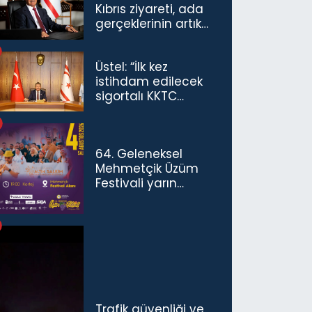
Kıbrıs ziyareti, ada
gerçeklerinin artık
göz ardı
edilemeyeceğini
Üstel: “İlk kez
göstermiştir”
istihdam edilecek
sigortalı KKTC
vatandaşları için
maaş desteğini 35
bin TL'ye çıkardık”
64. Geleneksel
Mehmetçik Üzüm
Festivali yarın
başlıyor
Trafik güvenliği ve