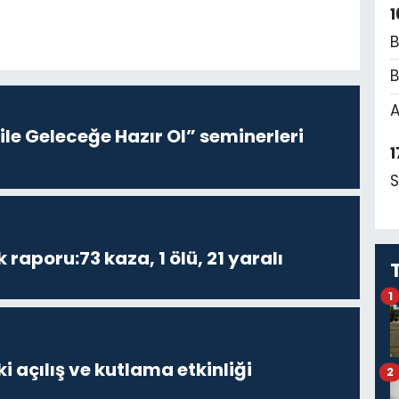
1
B
B
A
le Geleceğe Hazır Ol” seminerleri
1
S
k raporu:73 kaza, 1 ölü, 21 yaralı
1
i açılış ve kutlama etkinliği
2