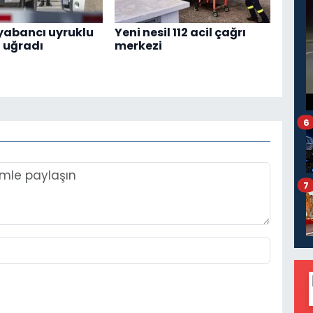
 yabancı uyruklu
Yeni nesil 112 acil çağrı
a uğradı
merkezi
6
7