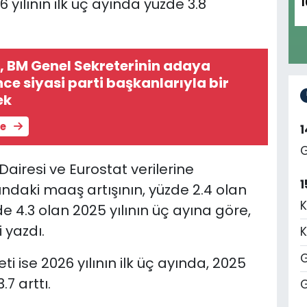
 yılının ilk üç ayında yüzde 3.8
1
s, BM Genel Sekreterinin adaya
ce siyasi parti başkanlarıyla bir
ek
le
G
Dairesi ve Eurostat verilerine
1
yındaki maaş artışının, yüzde 2.4 olan
K
e 4.3 olan 2025 yılının üç ayına göre,
 yazdı.
K
G
ti ise 2026 yılının ilk üç ayında, 2025
.7 arttı.
G