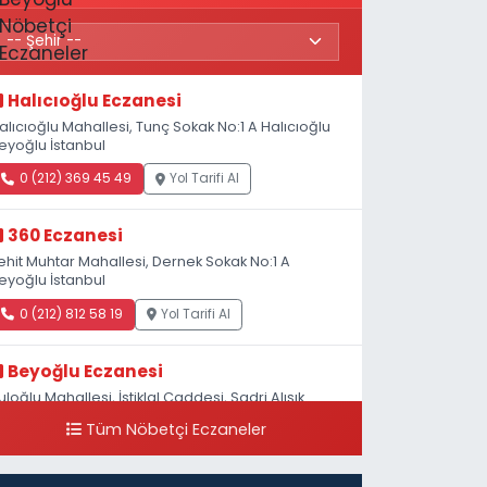
Halıcıoğlu Eczanesi
alıcıoğlu Mahallesi, Tunç Sokak No:1 A Halıcıoğlu
eyoğlu İstanbul
0 (212) 369 45 49
Yol Tarifi Al
360 Eczanesi
ehit Muhtar Mahallesi, Dernek Sokak No:1 A
eyoğlu İstanbul
0 (212) 812 58 19
Yol Tarifi Al
Beyoğlu Eczanesi
uloğlu Mahallesi, İstiklal Caddesi, Sadri Alışık
okak No:4 Beyoğlu İstanbul
Tüm Nöbetçi Eczaneler
0 (212) 522 03 18
Yol Tarifi Al