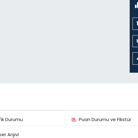
K
N
C
C
K
C
fik Durumu
Puan Durumu ve Fikstür
H
B
er Arşivi