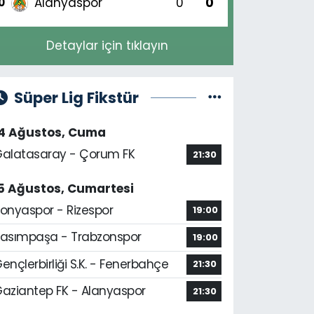
Alanyaspor
0
0
0
Detaylar için tıklayın
Süper Lig Fikstür
14 Ağustos, Cuma
alatasaray - Çorum FK
21:30
5 Ağustos, Cumartesi
onyaspor - Rizespor
19:00
asımpaşa - Trabzonspor
19:00
ençlerbirliği S.K. - Fenerbahçe
21:30
aziantep FK - Alanyaspor
21:30