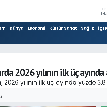
DO
47,
EU
55,
em
Dünya
Ekonomi
Kültür Sanat
Sağlık
İç H
STE
64,
GRA
651
BİS
13.
BIT
64.
rda 2026 yılının ilk üç ayında 
 2026 yılının ilk üç ayında yüzde 3.8 o
SI