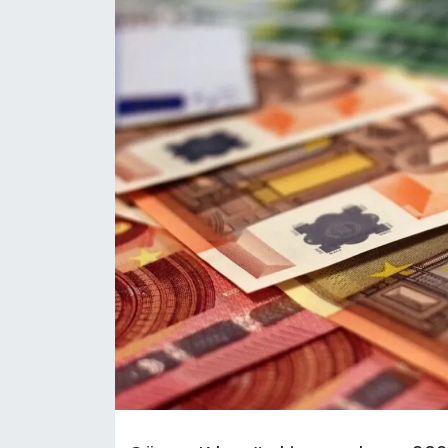
Gündem
KKTC
KKTC YEREL SEÇİM 2018
Kültür Sanat
Magazin
Moda
Nöbetçi Eczaneler
Otomobil Dünyası
Politika