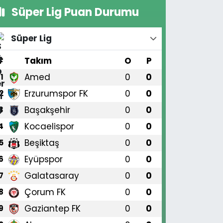
Süper Lig Puan Durumu
Süper Lig
#
Takım
O
P
Amed
0
0
1
Erzurumspor FK
0
0
2
Başakşehir
0
0
3
Kocaelispor
0
0
4
Beşiktaş
0
0
5
Eyüpspor
0
0
6
Galatasaray
0
0
7
Çorum FK
0
0
8
Gaziantep FK
0
0
9