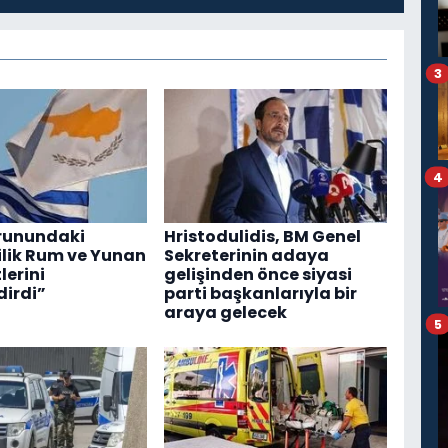
3
4
orunundaki
Hristodulidis, BM Genel
ilik Rum ve Yunan
Sekreterinin adaya
erini
gelişinden önce siyasi
dirdi”
parti başkanlarıyla bir
araya gelecek
5