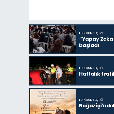
EDITÖRÜN SEÇTIĞI
“Yapay Zeka i
başladı
EDITÖRÜN SEÇTIĞI
Haftalık trafi
EDITÖRÜN SEÇTIĞI
Boğaziçi'ndek