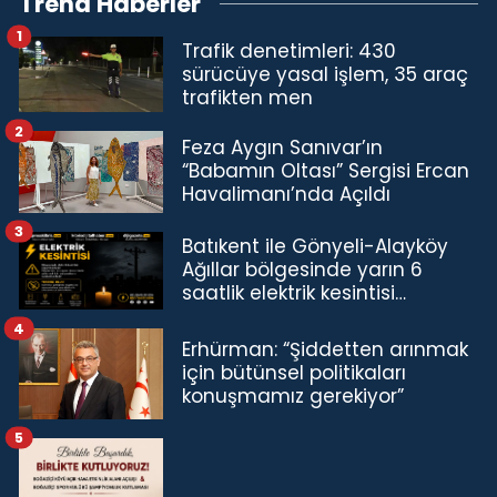
Trend Haberler
1
Trafik denetimleri: 430
sürücüye yasal işlem, 35 araç
trafikten men
2
Feza Aygın Sanıvar’ın
“Babamın Oltası” Sergisi Ercan
Havalimanı’nda Açıldı
3
Batıkent ile Gönyeli-Alayköy
Ağıllar bölgesinde yarın 6
saatlik elektrik kesintisi…
4
Erhürman: “Şiddetten arınmak
için bütünsel politikaları
konuşmamız gerekiyor”
5