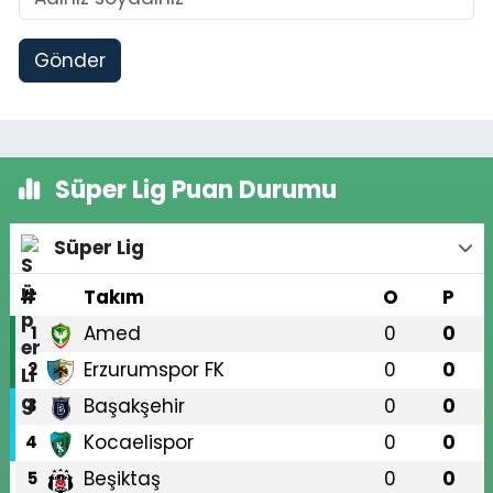
Gönder
Süper Lig Puan Durumu
Süper Lig
#
Takım
O
P
Amed
0
0
1
Erzurumspor FK
0
0
2
Başakşehir
0
0
3
Kocaelispor
0
0
4
Beşiktaş
0
0
5