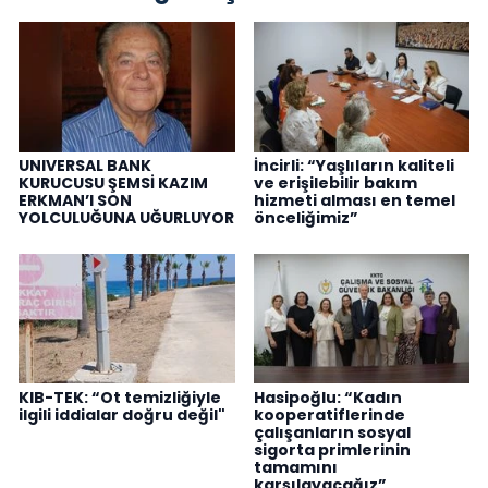
UNIVERSAL BANK
İncirli: “Yaşlıların kaliteli
KURUCUSU ŞEMSİ KAZIM
ve erişilebilir bakım
ERKMAN’I SON
hizmeti alması en temel
YOLCULUĞUNA UĞURLUYOR
önceliğimiz”
KIB-TEK: “Ot temizliğiyle
Hasipoğlu: “Kadın
ilgili iddialar doğru değil"
kooperatiflerinde
çalışanların sosyal
sigorta primlerinin
tamamını
karşılayacağız”