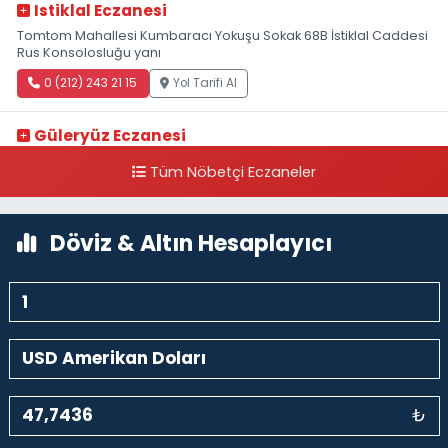
Istiklal Eczanesi
Tomtom Mahallesi Kumbaracı Yokuşu Sokak 68B İstiklal Caddesi
Rus Konsolosluğu yanı
0 (212) 243 21 15
Yol Tarifi Al
Güleryüz Eczanesi
Piripaşa Mahallesi Şaban Deresi Sokak 7 D Koç Müzesi Arkası-
Tüm Nöbetçi Eczaneler
kalaycıbahçe Meydana Doğru
0 (212) 369 95 85
Yol Tarifi Al
Döviz & Altın Hesaplayıcı
₺