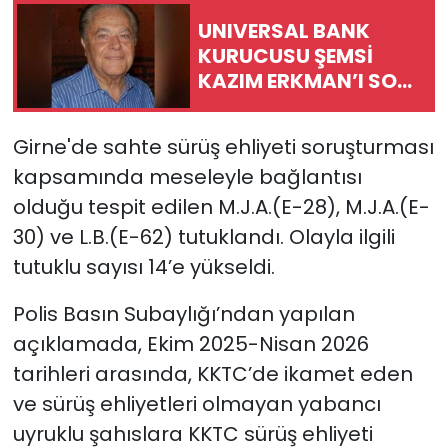
UNIVERSAL BANK
SAĞLIK
KURUCUSU ŞEMSİ
KAZIM ERKMAN’I SON
Spor
YOLCULUĞUNA
UĞURLUYOR
Girne'de sahte sürüş ehliyeti soruşturması
Teknoloji
kapsamında meseleyle bağlantısı
TÜRKiYE
olduğu tespit edilen M.J.A.(E-28), M.J.A.(E-
30) ve L.B.(E-62) tutuklandı. Olayla ilgili
Video Galeri
tutuklu sayısı 14’e yükseldi.
YAŞAM
Polis Basın Subaylığı’ndan yapılan
açıklamada, Ekim 2025-Nisan 2026
Yazarlar
tarihleri arasında, KKTC’de ikamet eden
ve sürüş ehliyetleri olmayan yabancı
uyruklu şahıslara KKTC sürüş ehliyeti