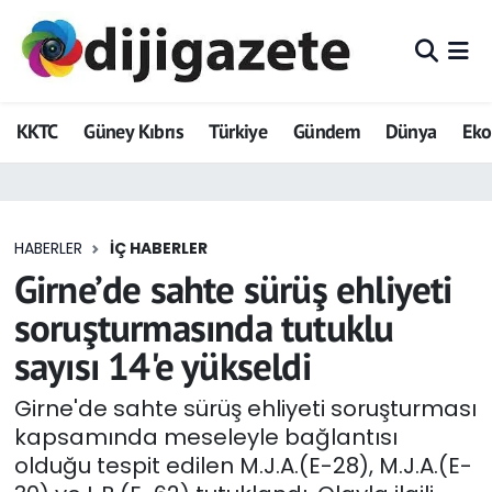
ADVERTORIAL
Hava Durumu
KKTC
Güney Kıbrıs
Türkiye
Gündem
Dünya
Ek
Dijigazete
Trafik Durumu
Dünya
Süper Lig Puan Durumu ve Fikstür
HABERLER
İÇ HABERLER
Eğitim
Tüm Manşetler
Girne’de sahte sürüş ehliyeti
Ekonomi
Son Dakika Haberleri
soruşturmasında tutuklu
sayısı 14'e yükseldi
Foto Galeri
Haber Arşivi
Girne'de sahte sürüş ehliyeti soruşturması
GEZİ
kapsamında meseleyle bağlantısı
olduğu tespit edilen M.J.A.(E-28), M.J.A.(E-
Güncel