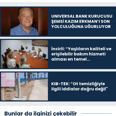
UNIVERSAL BANK KURUCUSU
ŞEMSİ KAZIM ERKMAN’I SON
YOLCULUĞUNA UĞURLUYOR
İncirli: “Yaşlıların kaliteli ve
erişilebilir bakım hizmeti
alması en temel
önceliğimiz”
KIB-TEK: “Ot temizliğiyle
ilgili iddialar doğru değil"
Bunlar da ilginizi çekebilir