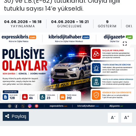
30) ve L.B.(E-62) tutuklandı. Olayla ilgili
tutuklu sayısı 14’e yükseldi.
Gündem
04.06.2026 - 16:18
04.06.2026 - 16:21
9
KKTC
YAYINLANMA
GÜNCELLEME
GÖSTERIM
OKUN
KKTC YEREL SEÇİM 2018
Kültür Sanat
Magazin
Moda
Nöbetçi Eczaneler
Paylaş
-
+
A
A
Otomobil Dünyası
Politika