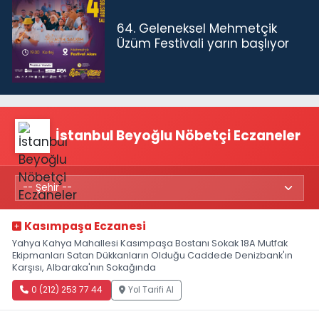
64. Geleneksel Mehmetçik
Üzüm Festivali yarın başlıyor
İstanbul Beyoğlu Nöbetçi Eczaneler
Kasımpaşa Eczanesi
Yahya Kahya Mahallesi Kasımpaşa Bostanı Sokak 18A Mutfak
Ekipmanları Satan Dükkanların Olduğu Caddede Denizbank'ın
Karşısı, Albaraka'nın Sokağında
0 (212) 253 77 44
Yol Tarifi Al