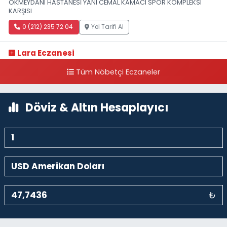
OKMEYDANI HASTANESİ YANI CEMAL KAMACI SPOR KOMPLEKSI
KARŞISI
0 (212) 235 72 04
Yol Tarifi Al
Lara Eczanesi
Cihangir Mahallesi Sıraselviler Caddesi 73 A TAKSİM İLK YARDIM
Tüm Nöbetçi Eczaneler
HASTANESİ KARŞISI
0 (212) 293 90 86
Yol Tarifi Al
Döviz & Altın Hesaplayıcı
₺