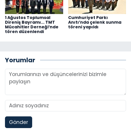
1 Ağustos Toplumsal
Cumhuriyet Parkı
Direniş Bayramı... TMT
Anıtı’nda çelenk sunma
Mücahitler Derneği’nde
töreni yapıldı
tören düzenlendi
Yorumlar
Gönder