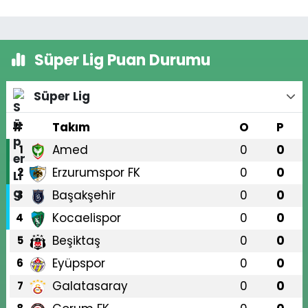
Süper Lig Puan Durumu
Süper Lig
#
Takım
O
P
Amed
0
0
1
Erzurumspor FK
0
0
2
Başakşehir
0
0
3
Kocaelispor
0
0
4
Beşiktaş
0
0
5
Eyüpspor
0
0
6
Galatasaray
0
0
7