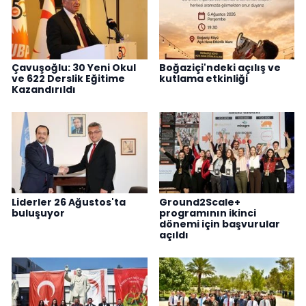
Çavuşoğlu: 30 Yeni Okul
Boğaziçi'ndeki açılış ve
ve 622 Derslik Eğitime
kutlama etkinliği
Kazandırıldı
Liderler 26 Ağustos'ta
Ground2Scale+
buluşuyor
programının ikinci
dönemi için başvurular
açıldı