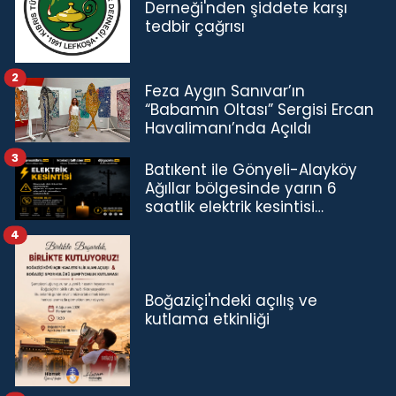
Derneği'nden şiddete karşı
tedbir çağrısı
2
Feza Aygın Sanıvar’ın
“Babamın Oltası” Sergisi Ercan
Havalimanı’nda Açıldı
3
Batıkent ile Gönyeli-Alayköy
Ağıllar bölgesinde yarın 6
saatlik elektrik kesintisi…
4
Boğaziçi'ndeki açılış ve
kutlama etkinliği