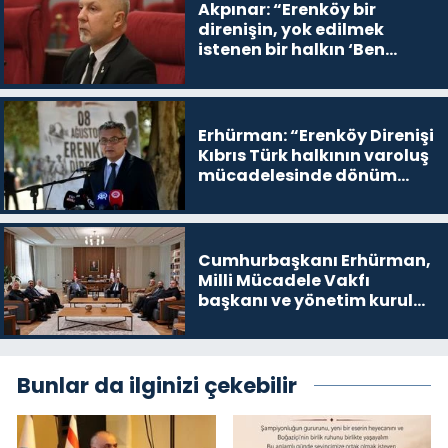
Akpınar: “Erenköy bir
direnişin, yok edilmek
istenen bir halkın ‘Ben
buradayım ve var olmaya
devam edeceğim’ dediği
yer
Erhürman: “Erenköy Direnişi
Kıbrıs Türk halkının varoluş
mücadelesinde dönüm
noktalarından biri”
Cumhurbaşkanı Erhürman,
Milli Mücadele Vakfı
başkanı ve yönetim kurulu
üyelerini kabul etti
Bunlar da ilginizi çekebilir