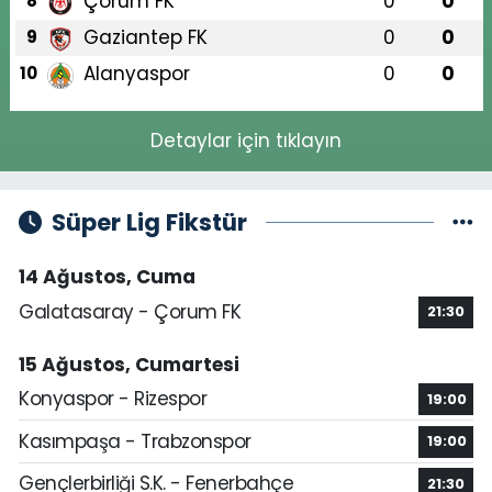
Çorum FK
0
0
8
Gaziantep FK
0
0
9
Alanyaspor
0
0
10
Detaylar için tıklayın
Süper Lig Fikstür
14 Ağustos, Cuma
Galatasaray - Çorum FK
21:30
15 Ağustos, Cumartesi
Konyaspor - Rizespor
19:00
Kasımpaşa - Trabzonspor
19:00
Gençlerbirliği S.K. - Fenerbahçe
21:30