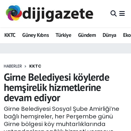
ADVERTORIAL
Hava Durumu
KKTC
Güney Kıbrıs
Türkiye
Gündem
Dünya
Ek
Dijigazete
Trafik Durumu
Dünya
Süper Lig Puan Durumu ve Fikstür
HABERLER
KKTC
Eğitim
Tüm Manşetler
Girne Belediyesi köylerde
Ekonomi
Son Dakika Haberleri
hemşirelik hizmetlerine
devam ediyor
Foto Galeri
Haber Arşivi
Girne Belediyesi Sosyal Şube Amirliği’ne
GEZİ
bağlı hemşireler, her Perşembe günü
Girne bölgesi köy muhtarlıklarında
Güncel