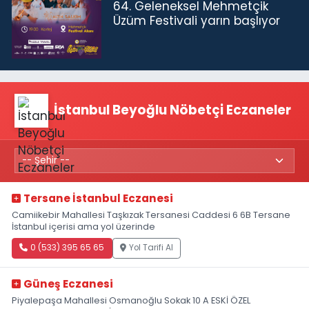
64. Geleneksel Mehmetçik
Üzüm Festivali yarın başlıyor
İstanbul Beyoğlu Nöbetçi Eczaneler
Tersane İstanbul Eczanesi
Camiikebir Mahallesi Taşkızak Tersanesi Caddesi 6 6B Tersane
İstanbul içerisi ama yol üzerinde
0 (533) 395 65 65
Yol Tarifi Al
Güneş Eczanesi
Piyalepaşa Mahallesi Osmanoğlu Sokak 10 A ESKİ ÖZEL