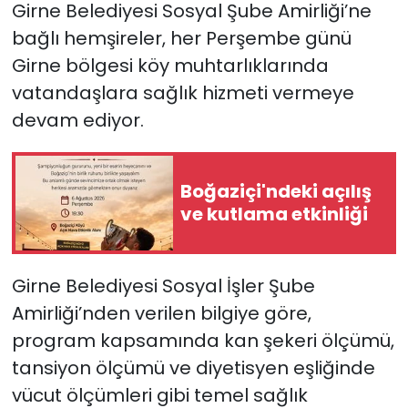
Girne Belediyesi Sosyal Şube Amirliği’ne
bağlı hemşireler, her Perşembe günü
SAĞLIK
Girne bölgesi köy muhtarlıklarında
Spor
vatandaşlara sağlık hizmeti vermeye
devam ediyor.
Teknoloji
TÜRKiYE
Boğaziçi'ndeki açılış
ve kutlama etkinliği
Video Galeri
YAŞAM
Girne Belediyesi Sosyal İşler Şube
Amirliği’nden verilen bilgiye göre,
Yazarlar
program kapsamında kan şekeri ölçümü,
tansiyon ölçümü ve diyetisyen eşliğinde
vücut ölçümleri gibi temel sağlık