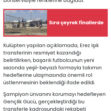
bonservisiyle renklerine bağladı.
SAĞLIK
Sıra çeyrek finallerde
Spor
Teknoloji
Kulüpten yapılan açıklamada, Erez Işık
TÜRKiYE
transferinin resmiyet kazandığı
belirtilirken, başarılı futbolcunun yeni
Video Galeri
sezonda yeşil-beyazlı formayla takımın
hedeflerine ulaşmasında önemli rol
YAŞAM
üstlenmesinin beklendiği ifade edildi.
Yazarlar
Şampiyon ünvanını korumayı hedefleyen
Gençlik Gücü, gerçekleştirdiği bu
transferle kadrosundaki rekabeti