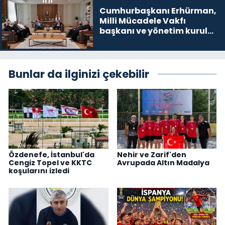
Cumhurbaşkanı Erhürman,
Milli Mücadele Vakfı
başkanı ve yönetim kurulu
üyelerini kabul etti
Bunlar da ilginizi çekebilir
Özdenefe, İstanbul'da
Nehir ve Zarif'den
Cengiz Topel ve KKTC
Avrupada Altın Madalya
koşularını izledi