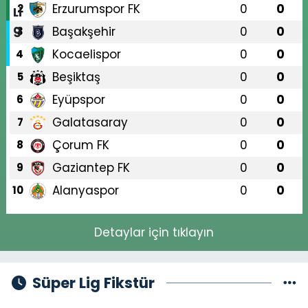
Erzurumspor FK
0
0
2
Başakşehir
0
0
3
Kocaelispor
0
0
4
Beşiktaş
0
0
5
Eyüpspor
0
0
6
Galatasaray
0
0
7
Çorum FK
0
0
8
Gaziantep FK
0
0
9
Alanyaspor
0
0
10
Detaylar için tıklayın
Süper Lig Fikstür