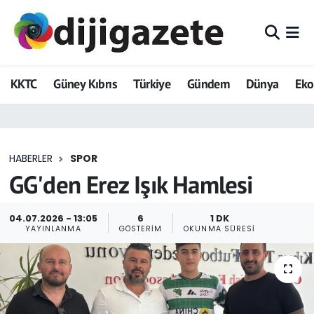
ADVERTORIAL
Hava Durumu
KKTC
Güney Kıbrıs
Türkiye
Gündem
Dünya
Ek
Dijigazete
Trafik Durumu
Dünya
Süper Lig Puan Durumu ve Fikstür
HABERLER
SPOR
Eğitim
Tüm Manşetler
GG'den Erez Işık Hamlesi
Ekonomi
Son Dakika Haberleri
04.07.2026 - 13:05
6
1 DK
YAYINLANMA
GÖSTERIM
OKUNMA SÜRESI
Foto Galeri
Haber Arşivi
GEZİ
Güncel