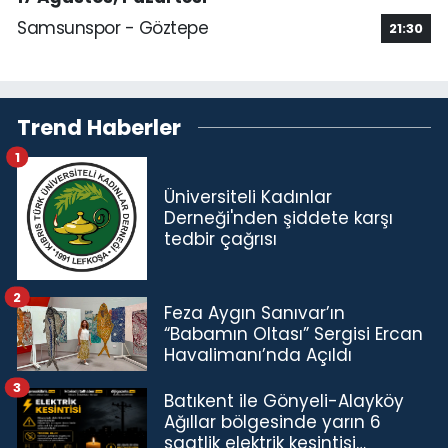
Samsunspor - Göztepe
21:30
Trend Haberler
1
Üniversiteli Kadınlar
Derneği'nden şiddete karşı
tedbir çağrısı
2
Feza Aygın Sanıvar’ın
“Babamın Oltası” Sergisi Ercan
Havalimanı’nda Açıldı
3
Batıkent ile Gönyeli-Alayköy
Ağıllar bölgesinde yarın 6
saatlik elektrik kesintisi…