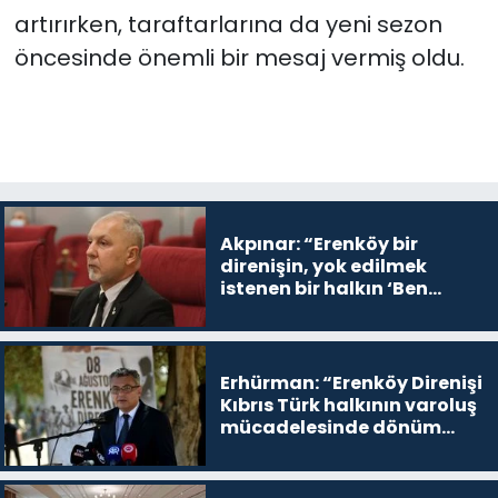
artırırken, taraftarlarına da yeni sezon
öncesinde önemli bir mesaj vermiş oldu.
Akpınar: “Erenköy bir
direnişin, yok edilmek
istenen bir halkın ‘Ben
buradayım ve var olmaya
devam edeceğim’ dediği
yer
Erhürman: “Erenköy Direnişi
Kıbrıs Türk halkının varoluş
mücadelesinde dönüm
noktalarından biri”