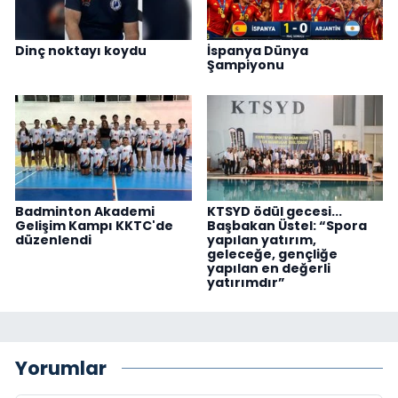
Dinç noktayı koydu
İspanya Dünya
Şampiyonu
Badminton Akademi
KTSYD ödül gecesi...
Gelişim Kampı KKTC'de
Başbakan Üstel: “Spora
düzenlendi
yapılan yatırım,
geleceğe, gençliğe
yapılan en değerli
yatırımdır”
Yorumlar