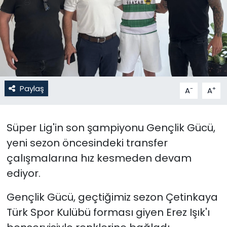
Gündem
KKTC
KKTC YEREL SEÇİM 2018
Paylaş
-
+
A
A
Kültür Sanat
Magazin
Süper Lig'in son şampiyonu Gençlik Gücü,
yeni sezon öncesindeki transfer
Moda
çalışmalarına hız kesmeden devam
ediyor.
Nöbetçi Eczaneler
Gençlik Gücü, geçtiğimiz sezon Çetinkaya
Otomobil Dünyası
Türk Spor Kulübü forması giyen Erez Işık'ı
Politika