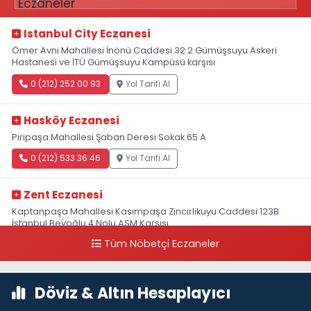
Istanbul City Eczanesi
Ömer Avni Mahallesi İnönü Caddesi 32 2 Gümüşsuyu Askeri
Hastanesi ve İTÜ Gümüşsuyu Kampüsü karşısı
0 (212) 252 00 93
Yol Tarifi Al
Hasköy Eczanesi
Piripaşa Mahallesi Şaban Deresi Sokak 65 A
0 (212) 533 36 46
Yol Tarifi Al
Zent Eczanesi
Kaptanpaşa Mahallesi Kasımpaşa Zincirlikuyu Caddesi 123B
İstanbul Beyoğlu 4 Nolu ASM Karşısı
Tüm Nöbetçi Eczaneler
0 (212) 297 96 92
Yol Tarifi Al
Döviz & Altın Hesaplayıcı