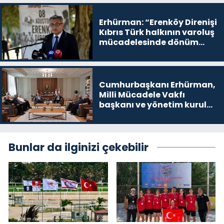
yer
Erhürman: “Erenköy Direnişi
Kıbrıs Türk halkının varoluş
mücadelesinde dönüm
noktalarından biri”
Cumhurbaşkanı Erhürman,
Milli Mücadele Vakfı
başkanı ve yönetim kurulu
üyelerini kabul etti
Bunlar da ilginizi çekebilir