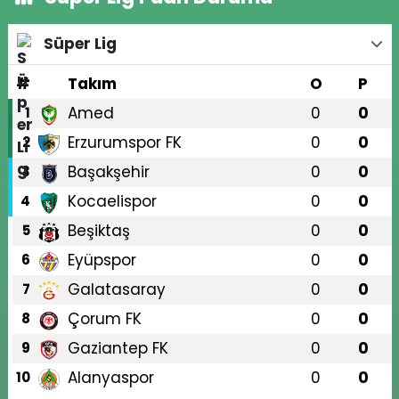
Süper Lig
#
Takım
O
P
Amed
0
0
1
Erzurumspor FK
0
0
2
Başakşehir
0
0
3
Kocaelispor
0
0
4
Beşiktaş
0
0
5
Eyüpspor
0
0
6
Galatasaray
0
0
7
Çorum FK
0
0
8
Gaziantep FK
0
0
9
Alanyaspor
0
0
10