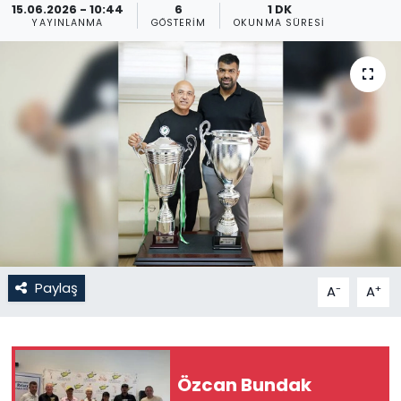
15.06.2026 - 10:44
6
1 DK
YAYINLANMA
GÖSTERIM
OKUNMA SÜRESI
Gündem
KKTC
KKTC YEREL SEÇİM 2018
Kültür Sanat
Magazin
Moda
Paylaş
-
+
A
A
Nöbetçi Eczaneler
Otomobil Dünyası
Özcan Bundak
Politika