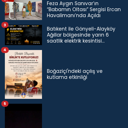
Feza Aygın Sanıvar’ın
“Babamın Oltası” Sergisi Ercan
Havalimanı’nda Açıldı
3
Batıkent ile Gönyeli-Alayköy
Ağıllar bölgesinde yarın 6
saatlik elektrik kesintisi…
4
Boğaziçi'ndeki açılış ve
kutlama etkinliği
5