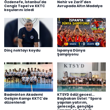
Özdenefe, İstanbul'da
Nehir ve Zarif'den
Cengiz Topel ve KKTC
Avrupada Altın Madalya
koşularını izledi
Dinç noktayı koydu
İspanya Dünya
Şampiyonu
Badminton Akademi
KTSYD ödül gecesi...
Gelişim Kampı KKTC'de
Başbakan Üstel: “Spora
düzenlendi
yapılan yatırım,
geleceğe, gençliğe