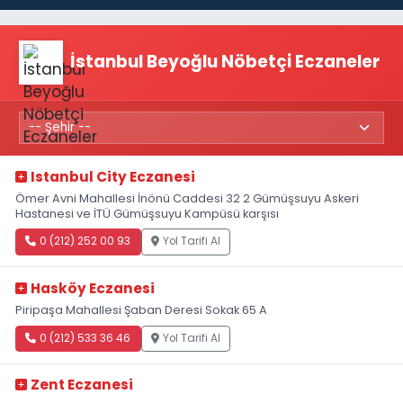
İstanbul Beyoğlu Nöbetçi Eczaneler
Istanbul City Eczanesi
Ömer Avni Mahallesi İnönü Caddesi 32 2 Gümüşsuyu Askeri
Hastanesi ve İTÜ Gümüşsuyu Kampüsü karşısı
0 (212) 252 00 93
Yol Tarifi Al
Hasköy Eczanesi
Piripaşa Mahallesi Şaban Deresi Sokak 65 A
0 (212) 533 36 46
Yol Tarifi Al
Zent Eczanesi