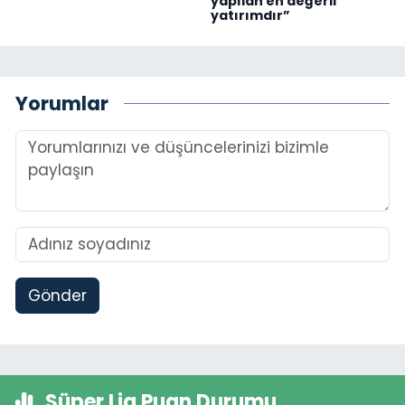
yapılan en değerli
yatırımdır”
Yorumlar
Gönder
Süper Lig Puan Durumu