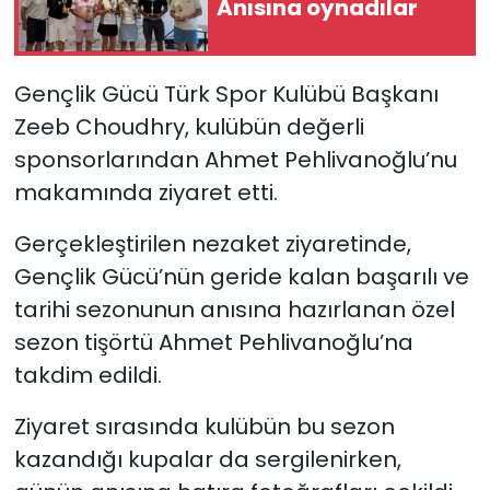
Anısına oynadılar
SAĞLIK
Gençlik Gücü Türk Spor Kulübü Başkanı
Spor
Zeeb Choudhry, kulübün değerli
sponsorlarından Ahmet Pehlivanoğlu’nu
Teknoloji
makamında ziyaret etti.
TÜRKiYE
Gerçekleştirilen nezaket ziyaretinde,
Video Galeri
Gençlik Gücü’nün geride kalan başarılı ve
tarihi sezonunun anısına hazırlanan özel
YAŞAM
sezon tişörtü Ahmet Pehlivanoğlu’na
takdim edildi.
Yazarlar
Ziyaret sırasında kulübün bu sezon
kazandığı kupalar da sergilenirken,