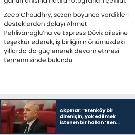
günün anısına hatıra fotoğrafları çekildi.
Zeeb Choudhry, sezon boyunca verdikleri
desteklerden dolayı Ahmet
Pehlivanoğlu’na ve Express Döviz ailesine
teşekkür ederek, iş birliğinin önümüzdeki
yıllarda da güçlenerek devam etmesi
temennisinde bulundu.
Akpınar: “Erenköy bir
direnişin, yok edilmek
istenen bir halkın ‘Ben
buradayım ve var olmaya
devam edeceğim’ dediği