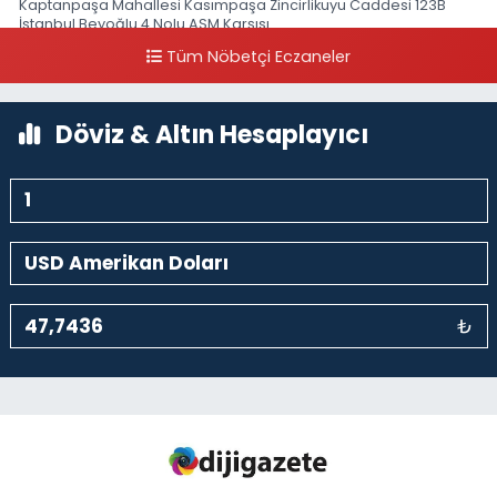
Kaptanpaşa Mahallesi Kasımpaşa Zincirlikuyu Caddesi 123B
İstanbul Beyoğlu 4 Nolu ASM Karşısı
Tüm Nöbetçi Eczaneler
0 (212) 297 96 92
Yol Tarifi Al
Döviz & Altın Hesaplayıcı
₺