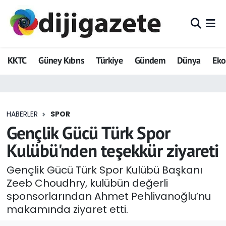
ADVERTORIAL
Hava Durumu
KKTC
Güney Kıbrıs
Türkiye
Gündem
Dünya
Ek
Dijigazete
Trafik Durumu
Dünya
Süper Lig Puan Durumu ve Fikstür
HABERLER
SPOR
Eğitim
Tüm Manşetler
Gençlik Gücü Türk Spor
Ekonomi
Son Dakika Haberleri
Kulübü'nden teşekkür ziyareti
Foto Galeri
Haber Arşivi
Gençlik Gücü Türk Spor Kulübü Başkanı
Zeeb Choudhry, kulübün değerli
GEZİ
sponsorlarından Ahmet Pehlivanoğlu’nu
makamında ziyaret etti.
Güncel