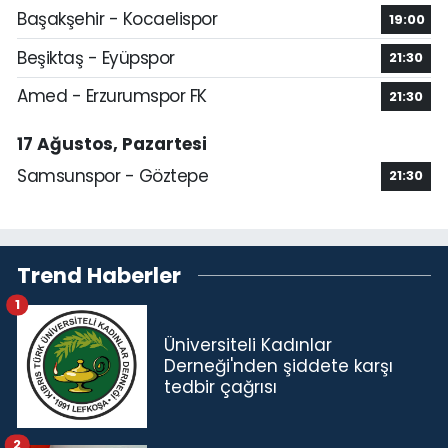
Başakşehir - Kocaelispor
19:00
Beşiktaş - Eyüpspor
21:30
Amed - Erzurumspor FK
21:30
17 Ağustos, Pazartesi
Samsunspor - Göztepe
21:30
Trend Haberler
1
Üniversiteli Kadınlar
Derneği'nden şiddete karşı
tedbir çağrısı
2