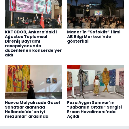
KKTCDOB, Ankara’daki 1
Maner’in “Sofoklis” filmi
Ağustos Toplumsal
AB Bilgi Merkezi’nde
Direniş Bayramı
gösterildi
resepsiyonunda
düzenlenen konserde yer
aldı
Havva Malyalızade Güzel
Feza Aygın Sanıvar’ın
Sanatlar alanında
“Babamın Oltası” Sergisi
Hollanda’da 'en iyi
Ercan Havalimanı’nda
mezunlar' arasında
Açıldı