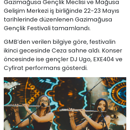
Gazimağusa Gençlik Meclisi ve Mağusa
Gelişim Merkezi iş birliğinde 22-23 Mayıs
SAĞLIK
tarihlerinde düzenlenen Gazimağusa
Gençlik Festivali tamamlandı.
Spor
GMB’den verilen bilgiye göre, festivalin
Teknoloji
ikinci gecesinde Ceza sahne aldı. Konser
TÜRKiYE
öncesinde ise gençler DJ Ugo, EXE404 ve
Cyfirat performans gösterdi.
Video Galeri
YAŞAM
Yazarlar