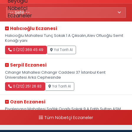
Halıcıoğlu Eczanesi
Halıcıoğlu Mahallesi Tunç Sokak 1 A Çıksalın,Alev Ofluoğlu Semt
Konağı yanı
0 (212) 369 45 49
Yol Tarifi Al
Serpil Eczanesi
Cihangir Mahallesi Cihangir Caddesi 37 İstanbul Kent
Üniversitesi Arka Cephesinde
0 (212) 251 26 83
Yol Tarifi Al
Ozan Eczanesi
Piyalepaşa Mahallesi Sağlık Ocağı Sokak 9 A Fatih Sultan ASM
Yanı
Tüm Nöbetçi Eczaneler
0 (212) 297 30 13
Yol Tarifi Al