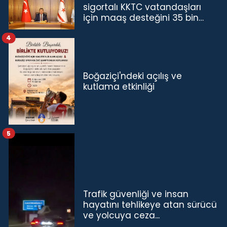
sigortalı KKTC vatandaşları
için maaş desteğini 35 bin
TL'ye çıkardık”
4
Boğaziçi'ndeki açılış ve
kutlama etkinliği
5
Trafik güvenliği ve insan
hayatını tehlikeye atan sürücü
ve yolcuya ceza...