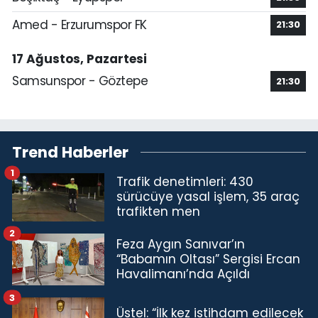
Amed - Erzurumspor FK
21:30
17 Ağustos, Pazartesi
Samsunspor - Göztepe
21:30
Trend Haberler
1
Trafik denetimleri: 430
sürücüye yasal işlem, 35 araç
trafikten men
2
Feza Aygın Sanıvar’ın
“Babamın Oltası” Sergisi Ercan
Havalimanı’nda Açıldı
3
Üstel: “İlk kez istihdam edilecek