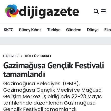
ADVERTORIAL
Hava Durumu
KKTC
Güney Kıbrıs
Türkiye
Gündem
Dünya
Ek
Dijigazete
Trafik Durumu
Dünya
Süper Lig Puan Durumu ve Fikstür
HABERLER
KÜLTÜR SANAT
Eğitim
Tüm Manşetler
Gazimağusa Gençlik Festivali
Ekonomi
Son Dakika Haberleri
tamamlandı
Foto Galeri
Haber Arşivi
Gazimağusa Belediyesi (GMB),
Gazimağusa Gençlik Meclisi ve Mağusa
GEZİ
Gelişim Merkezi iş birliğinde 22-23 Mayıs
tarihlerinde düzenlenen Gazimağusa
Güncel
Gençlik Festivali tamamlandı.