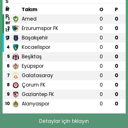
#
Takım
O
P
Amed
0
0
1
Erzurumspor FK
0
0
2
Başakşehir
0
0
3
Kocaelispor
0
0
4
Beşiktaş
0
0
5
Eyüpspor
0
0
6
Galatasaray
0
0
7
Çorum FK
0
0
8
Gaziantep FK
0
0
9
Alanyaspor
0
0
10
Detaylar için tıklayın