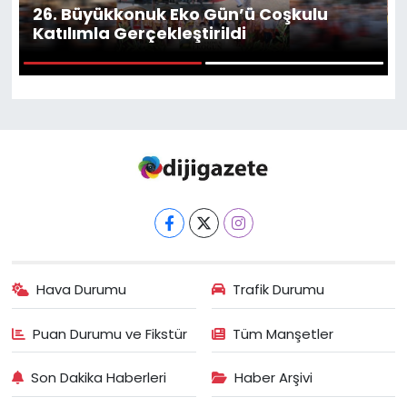
26. Büyükkonuk Eko Gün’ü Coşkulu
Gündem
Katılımla Gerçekleştirildi
KKTC
1
2
KKTC YEREL SEÇİM 2018
Kültür Sanat
Magazin
Moda
Hava Durumu
Trafik Durumu
Nöbetçi Eczaneler
Puan Durumu ve Fikstür
Tüm Manşetler
Otomobil Dünyası
Son Dakika Haberleri
Haber Arşivi
Politika