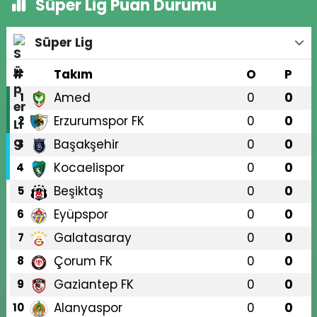
Süper Lig Puan Durumu
Süper Lig
#
Takım
O
P
Amed
0
0
1
Erzurumspor FK
0
0
2
Başakşehir
0
0
3
Kocaelispor
0
0
4
Beşiktaş
0
0
5
Eyüpspor
0
0
6
Galatasaray
0
0
7
Çorum FK
0
0
8
Gaziantep FK
0
0
9
Alanyaspor
0
0
10