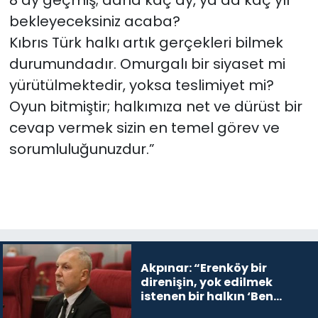
8 ay geçmiş; daha kaç ay, ya da kaç yıl
bekleyeceksiniz acaba?
Kıbrıs Türk halkı artık gerçekleri bilmek
durumundadır. Omurgalı bir siyaset mi
yürütülmektedir, yoksa teslimiyet mi?
Oyun bitmiştir; halkımıza net ve dürüst bir
cevap vermek sizin en temel görev ve
sorumluluğunuzdur.”
Akpınar: “Erenköy bir
direnişin, yok edilmek
istenen bir halkın ‘Ben
buradayım ve var olmaya