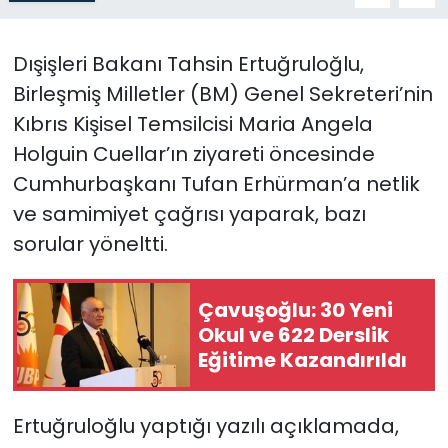
SAĞLIK
Dışişleri Bakanı Tahsin Ertuğruloğlu,
Birleşmiş Milletler (BM) Genel Sekreteri’nin
Spor
Kıbrıs Kişisel Temsilcisi Maria Angela
Teknoloji
Holguin Cuellar’ın ziyareti öncesinde
Cumhurbaşkanı Tufan Erhürman’a netlik
TÜRKiYE
ve samimiyet çağrısı yaparak, bazı
sorular yöneltti.
Video Galeri
YAŞAM
Çavuşoğlu: 30 Yeni
Okul ve 622 Derslik
Yazarlar
Eğitime Kazandırıldı
Ertuğruloğlu yaptığı yazılı açıklamada,