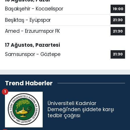
Başakşehir - Kocaelispor
19:00
Beşiktaş - Eyüpspor
21:30
Amed - Erzurumspor FK
21:30
17 Ağustos, Pazartesi
Samsunspor - Göztepe
21:30
Trend Haberler
1
Üniversiteli Kadınlar
Derneği'nden şiddete karşı
tedbir çağrısı