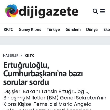
ADVERTORIAL
Hava Durumu
KKTC
Güney Kıbrıs
Türkiye
Gündem
Dünya
Ek
Dijigazete
Trafik Durumu
Dünya
Süper Lig Puan Durumu ve Fikstür
HABERLER
KKTC
Eğitim
Tüm Manşetler
Ertuğruloğlu,
Ekonomi
Son Dakika Haberleri
Cumhurbaşkanı’na bazı
sorular sordu
Foto Galeri
Haber Arşivi
Dışişleri Bakanı Tahsin Ertuğruloğlu,
GEZİ
Birleşmiş Milletler (BM) Genel Sekreteri’nin
Kıbrıs Kişisel Temsilcisi Maria Angela
Güncel