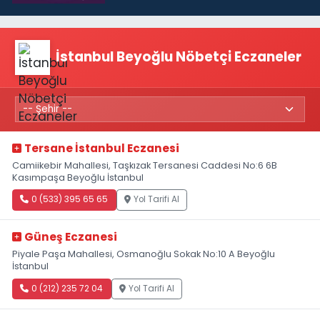
İstanbul Beyoğlu Nöbetçi Eczaneler
Tersane İstanbul Eczanesi
Camiikebir Mahallesi, Taşkızak Tersanesi Caddesi No:6 6B
Kasımpaşa Beyoğlu İstanbul
0 (533) 395 65 65
Yol Tarifi Al
Güneş Eczanesi
Piyale Paşa Mahallesi, Osmanoğlu Sokak No:10 A Beyoğlu
İstanbul
0 (212) 235 72 04
Yol Tarifi Al