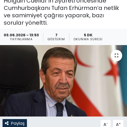
Holguin Cuellar’ın ziyareti öncesinde
Cumhurbaşkanı Tufan Erhürman’a netlik
Gündem
ve samimiyet çağrısı yaparak, bazı
sorular yöneltti.
KKTC
03.06.2026 - 13:53
7
5 DK
KKTC YEREL SEÇİM 2018
YAYINLANMA
GÖSTERIM
OKUNMA SÜRESI
Kültür Sanat
Magazin
Moda
Nöbetçi Eczaneler
Otomobil Dünyası
Paylaş
-
+
A
A
Politika