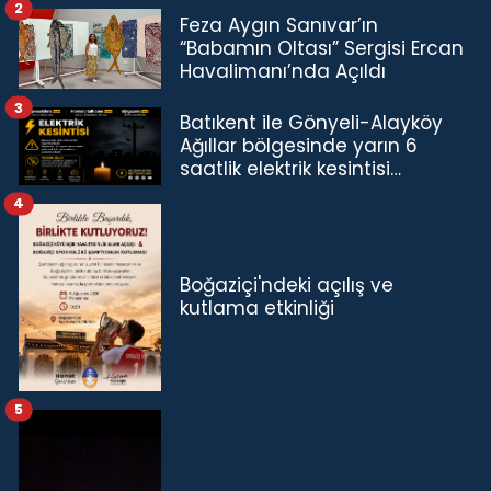
2
Feza Aygın Sanıvar’ın
“Babamın Oltası” Sergisi Ercan
Havalimanı’nda Açıldı
3
Batıkent ile Gönyeli-Alayköy
Ağıllar bölgesinde yarın 6
saatlik elektrik kesintisi…
4
Boğaziçi'ndeki açılış ve
kutlama etkinliği
5