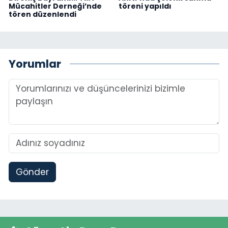
Mücahitler Derneği’nde
töreni yapıldı
tören düzenlendi
Yorumlar
Gönder