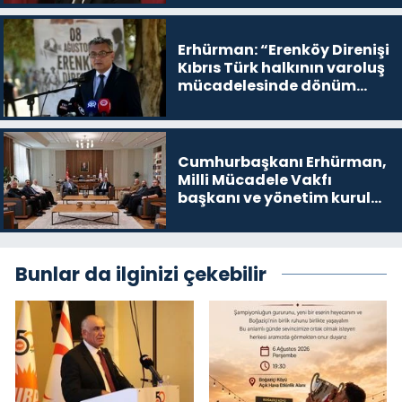
devam edeceğim’ dediği
yer
Erhürman: “Erenköy Direnişi
Kıbrıs Türk halkının varoluş
mücadelesinde dönüm
noktalarından biri”
Cumhurbaşkanı Erhürman,
Milli Mücadele Vakfı
başkanı ve yönetim kurulu
üyelerini kabul etti
Bunlar da ilginizi çekebilir