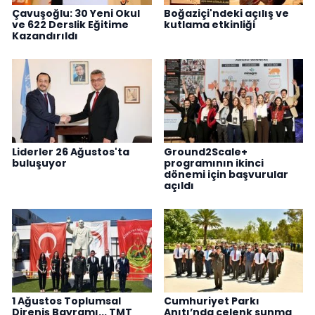
Çavuşoğlu: 30 Yeni Okul
Boğaziçi'ndeki açılış ve
ve 622 Derslik Eğitime
kutlama etkinliği
Kazandırıldı
Liderler 26 Ağustos'ta
Ground2Scale+
buluşuyor
programının ikinci
dönemi için başvurular
açıldı
1 Ağustos Toplumsal
Cumhuriyet Parkı
Direniş Bayramı... TMT
Anıtı’nda çelenk sunma