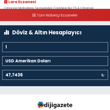
Lara Eczanesi
Cihangir Mahallesi, Sıraselviler Caddesi No:73 A Cihangir
Beyoğlu İstanbul
Tüm Nöbetçi Eczaneler
0 (212) 293 90 86
Yol Tarifi Al
Döviz & Altın Hesaplayıcı
₺