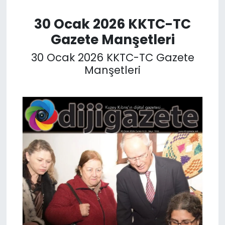
30 Ocak 2026 KKTC-TC
SAĞLIK
Gazete Manşetleri
Spor
30 Ocak 2026 KKTC-TC Gazete
Manşetleri
Teknoloji
TÜRKiYE
Video Galeri
YAŞAM
Yazarlar