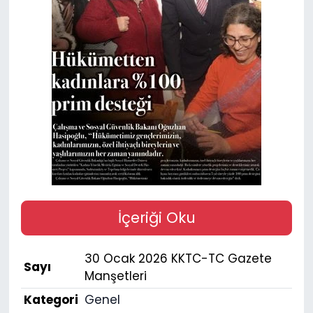
Gündem
KKTC
KKTC YEREL SEÇİM 2018
Kültür Sanat
Magazin
Moda
İçeriği Oku
Nöbetçi Eczaneler
30 Ocak 2026 KKTC-TC Gazete
Sayı
Otomobil Dünyası
Manşetleri
Kategori
Genel
Politika