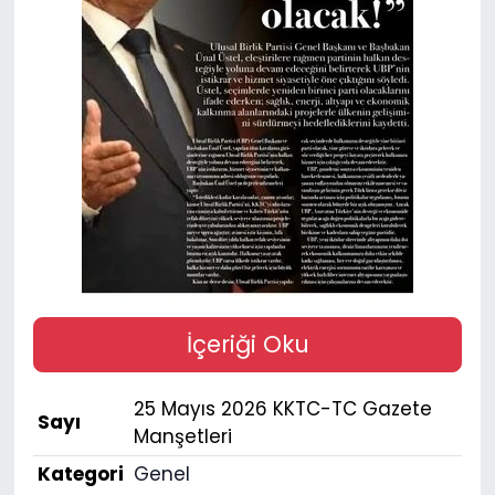
Gündem
KKTC
KKTC YEREL SEÇİM 2018
Kültür Sanat
Magazin
Moda
İçeriği Oku
Nöbetçi Eczaneler
25 Mayıs 2026 KKTC-TC Gazete
Sayı
Otomobil Dünyası
Manşetleri
Kategori
Genel
Politika