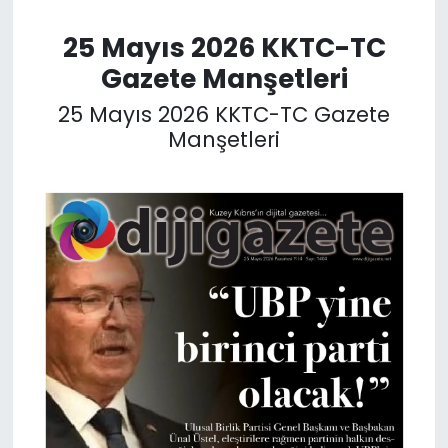
25 Mayıs 2026 KKTC-TC
SAĞLIK
Gazete Manşetleri
Spor
25 Mayıs 2026 KKTC-TC Gazete
Manşetleri
Teknoloji
TÜRKiYE
Video Galeri
YAŞAM
Yazarlar