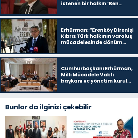
istenen bir halkın ‘Ben
buradayım ve var olmaya
devam edeceğim’ dediği
yer
Erhürman: “Erenköy Direnişi
Kıbrıs Türk halkının varoluş
mücadelesinde dönüm
noktalarından biri”
Cumhurbaşkanı Erhürman,
Milli Mücadele Vakfı
başkanı ve yönetim kurulu
üyelerini kabul etti
Bunlar da ilginizi çekebilir