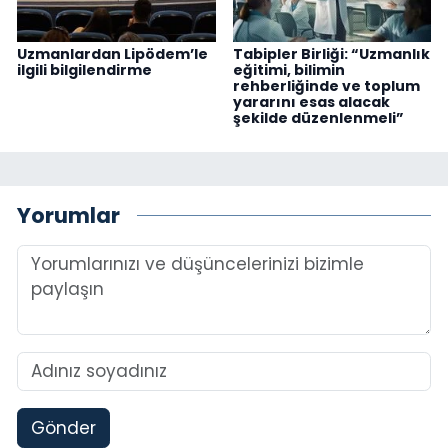
Uzmanlardan Lipödem’le
Tabipler Birliği: “Uzmanlık
ilgili bilgilendirme
eğitimi, bilimin
rehberliğinde ve toplum
yararını esas alacak
şekilde düzenlenmeli”
Yorumlar
Gönder