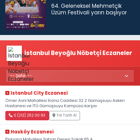
64. Geleneksel Mehmetçik
Üzüm Festivali yarın başlıyor
İstanbul Beyoğlu Nöbetçi Eczaneler
Istanbul City Eczanesi
Ömer Avni Mahallesi İnönü Caddesi 32 2 Gümüşsuyu Askeri
Hastanesi ve İTÜ Gümüşsuyu Kampüsü karşısı
0 (212) 252 00 93
Yol Tarifi Al
Hasköy Eczanesi
Piripaşa Mahallesi Şaban Deresi Sokak 65 A