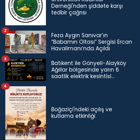
Derneği'nden şiddete karşı
tedbir çağrısı
2
Feza Aygın Sanıvar’ın
“Babamın Oltası” Sergisi Ercan
Havalimanı’nda Açıldı
3
Batıkent ile Gönyeli-Alayköy
Ağıllar bölgesinde yarın 6
saatlik elektrik kesintisi…
4
Boğaziçi'ndeki açılış ve
kutlama etkinliği