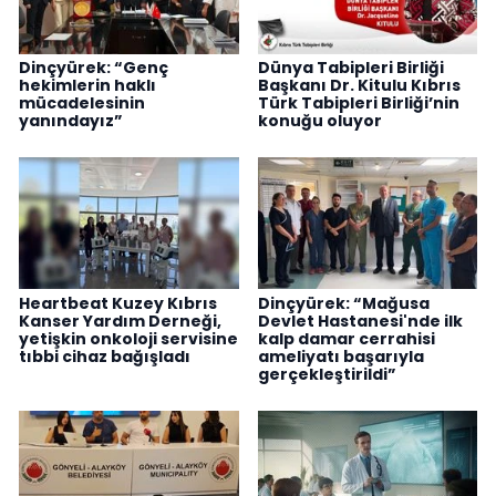
Dinçyürek: “Genç
Dünya Tabipleri Birliği
hekimlerin haklı
Başkanı Dr. Kitulu Kıbrıs
mücadelesinin
Türk Tabipleri Birliği’nin
yanındayız”
konuğu oluyor
Heartbeat Kuzey Kıbrıs
Dinçyürek: “Mağusa
Kanser Yardım Derneği,
Devlet Hastanesi'nde ilk
yetişkin onkoloji servisine
kalp damar cerrahisi
tıbbi cihaz bağışladı
ameliyatı başarıyla
gerçekleştirildi”