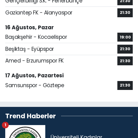
Gençlerbirliği S.K. - Fenerbahçe
21:30
Gaziantep FK - Alanyaspor
21:30
16 Ağustos, Pazar
Başakşehir - Kocaelispor
19:00
Beşiktaş - Eyüpspor
21:30
Amed - Erzurumspor FK
21:30
17 Ağustos, Pazartesi
Samsunspor - Göztepe
21:30
Trend Haberler
1
Üniversiteli Kadınlar