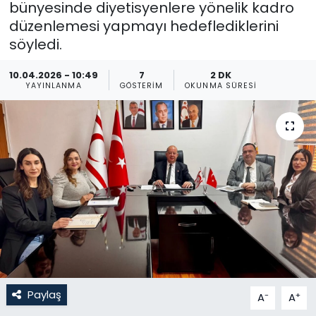
bünyesinde diyetisyenlere yönelik kadro
düzenlemesi yapmayı hedeflediklerini
Gündem
söyledi.
KKTC
10.04.2026 - 10:49
7
2 DK
YAYINLANMA
GÖSTERIM
OKUNMA SÜRESI
KKTC YEREL SEÇİM 2018
Kültür Sanat
Magazin
Moda
Nöbetçi Eczaneler
Otomobil Dünyası
Paylaş
-
+
A
A
Politika