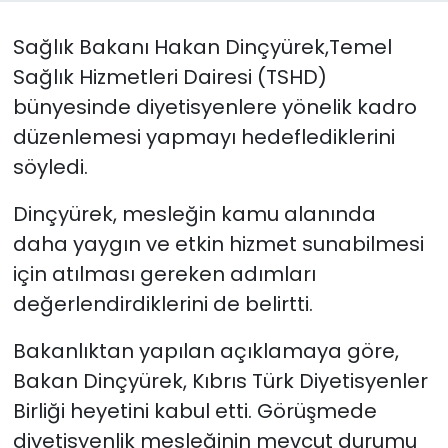
Sağlık Bakanı Hakan Dinçyürek,Temel
SAĞLIK
Sağlık Hizmetleri Dairesi (TSHD)
Spor
bünyesinde diyetisyenlere yönelik kadro
düzenlemesi yapmayı hedeflediklerini
Teknoloji
söyledi.
TÜRKiYE
Dinçyürek, mesleğin kamu alanında
daha yaygın ve etkin hizmet sunabilmesi
Video Galeri
için atılması gereken adımları
YAŞAM
değerlendirdiklerini de belirtti.
Bakanlıktan yapılan açıklamaya göre,
Yazarlar
Bakan Dinçyürek, Kıbrıs Türk Diyetisyenler
Birliği heyetini kabul etti. Görüşmede
diyetisyenlik mesleğinin mevcut durumu