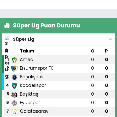
Süper Lig Puan Durumu
Süper Lig
#
Takım
O
P
Amed
0
0
1
Erzurumspor FK
0
0
2
Başakşehir
0
0
3
Kocaelispor
0
0
4
Beşiktaş
0
0
5
Eyüpspor
0
0
6
Galatasaray
0
0
7