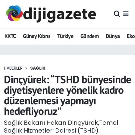
ADVERTORIAL
Hava Durumu
KKTC
Güney Kıbrıs
Türkiye
Gündem
Dünya
Ek
Dijigazete
Trafik Durumu
Dünya
Süper Lig Puan Durumu ve Fikstür
HABERLER
SAĞLIK
Eğitim
Tüm Manşetler
Dinçyürek: “TSHD bünyesinde
Ekonomi
Son Dakika Haberleri
diyetisyenlere yönelik kadro
düzenlemesi yapmayı
Foto Galeri
Haber Arşivi
hedefliyoruz"
GEZİ
Sağlık Bakanı Hakan Dinçyürek,Temel
Sağlık Hizmetleri Dairesi (TSHD)
Güncel