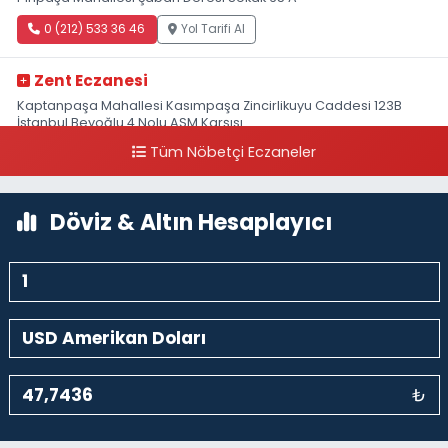
0 (212) 533 36 46
Yol Tarifi Al
Zent Eczanesi
Kaptanpaşa Mahallesi Kasımpaşa Zincirlikuyu Caddesi 123B
İstanbul Beyoğlu 4 Nolu ASM Karşısı
Tüm Nöbetçi Eczaneler
0 (212) 297 96 92
Yol Tarifi Al
Döviz & Altın Hesaplayıcı
₺