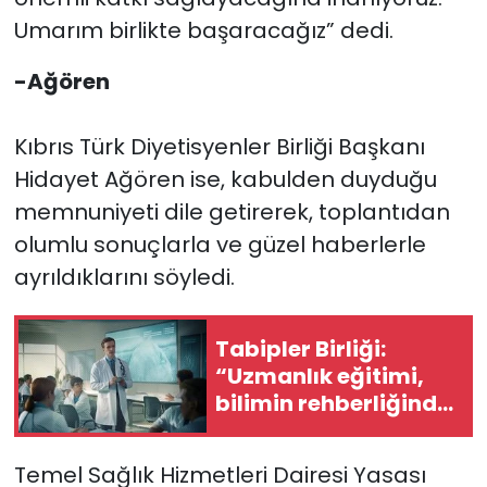
Umarım birlikte başaracağız” dedi.
-Ağören
Kıbrıs Türk Diyetisyenler Birliği Başkanı
Hidayet Ağören ise, kabulden duyduğu
memnuniyeti dile getirerek, toplantıdan
olumlu sonuçlarla ve güzel haberlerle
ayrıldıklarını söyledi.
Tabipler Birliği:
“Uzmanlık eğitimi,
bilimin rehberliğinde
ve toplum yararını
esas alacak şekilde
Temel Sağlık Hizmetleri Dairesi Yasası
düzenlenmeli”