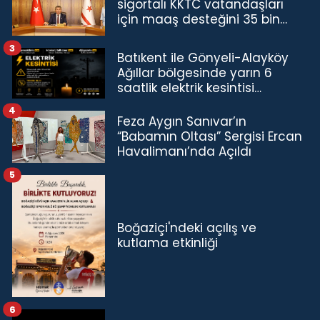
sigortalı KKTC vatandaşları
için maaş desteğini 35 bin
TL'ye çıkardık”
3
Batıkent ile Gönyeli-Alayköy
Ağıllar bölgesinde yarın 6
saatlik elektrik kesintisi…
4
Feza Aygın Sanıvar’ın
“Babamın Oltası” Sergisi Ercan
Havalimanı’nda Açıldı
5
Boğaziçi'ndeki açılış ve
kutlama etkinliği
6