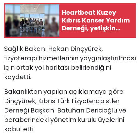
Heartbeat Kuzey
SAĞLIK
Kıbrıs Kanser Yardım
Derneği, yetişkin
Spor
onkoloji servisine
tıbbi cihaz bağışladı
Teknoloji
Sağlık Bakanı Hakan Dinçyürek,
fizyoterapi hizmetlerinin yaygınlaştırılması
TÜRKiYE
için ortak yol haritası belirlendiğini
kaydetti.
Video Galeri
Bakanlıktan yapılan açıklamaya göre
YAŞAM
Dinçyürek, Kıbrıs Türk Fizyoterapistler
Derneği Başkanı Batuhan Dericioğlu ve
Yazarlar
beraberindeki yönetim kurulu üyelerini
kabul etti.