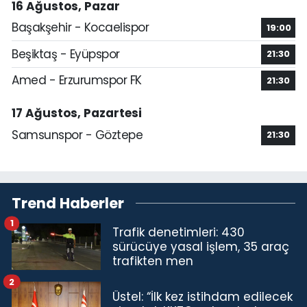
16 Ağustos, Pazar
Başakşehir - Kocaelispor
19:00
Beşiktaş - Eyüpspor
21:30
Amed - Erzurumspor FK
21:30
17 Ağustos, Pazartesi
Samsunspor - Göztepe
21:30
Trend Haberler
1
Trafik denetimleri: 430
sürücüye yasal işlem, 35 araç
trafikten men
2
Üstel: “İlk kez istihdam edilecek