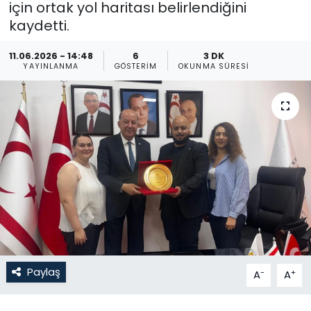
için ortak yol haritası belirlendiğini
kaydetti.
Gündem
11.06.2026 - 14:48
6
3 DK
KKTC
YAYINLANMA
GÖSTERIM
OKUNMA SÜRESI
KKTC YEREL SEÇİM 2018
Kültür Sanat
Magazin
Moda
Nöbetçi Eczaneler
Otomobil Dünyası
Paylaş
-
+
A
A
Politika