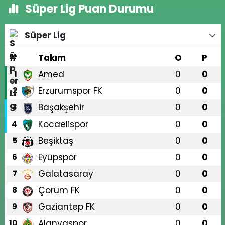
Süper Lig Puan Durumu
Süper Lig
#
Takım
O
P
Amed
0
0
1
Erzurumspor FK
0
0
2
Başakşehir
0
0
3
Kocaelispor
0
0
4
Beşiktaş
0
0
5
Eyüpspor
0
0
6
Galatasaray
0
0
7
Çorum FK
0
0
8
Gaziantep FK
0
0
9
Alanyaspor
0
0
10