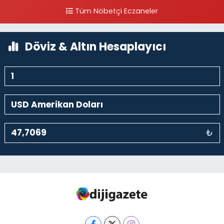
Piripaşa Mahallesi Şaban Deresi Sokak 7 D Koç Müzesi Arkası-
Tüm Nöbetçi Eczaneler
kalaycıbahçe Meydana Doğru
0 (212) 369 95 85
Yol Tarifi Al
Döviz & Altın Hesaplayıcı
₺