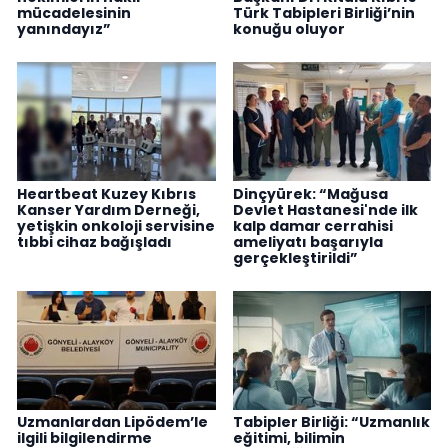
mücadelesinin
Türk Tabipleri Birliği’nin
yanındayız”
konuğu oluyor
Heartbeat Kuzey Kıbrıs
Dinçyürek: “Mağusa
Kanser Yardım Derneği,
Devlet Hastanesi'nde ilk
yetişkin onkoloji servisine
kalp damar cerrahisi
tıbbi cihaz bağışladı
ameliyatı başarıyla
gerçekleştirildi”
Uzmanlardan Lipödem’le
Tabipler Birliği: “Uzmanlık
ilgili bilgilendirme
eğitimi, bilimin