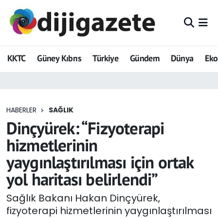
ADVERTORIAL
Hava Durumu
KKTC
Güney Kıbrıs
Türkiye
Gündem
Dünya
Ek
Dijigazete
Trafik Durumu
Dünya
Süper Lig Puan Durumu ve Fikstür
HABERLER
SAĞLIK
Eğitim
Tüm Manşetler
Dinçyürek: “Fizyoterapi
Ekonomi
Son Dakika Haberleri
hizmetlerinin
yaygınlaştırılması için ortak
Foto Galeri
Haber Arşivi
yol haritası belirlendi”
GEZİ
Sağlık Bakanı Hakan Dinçyürek,
fizyoterapi hizmetlerinin yaygınlaştırılması
Güncel