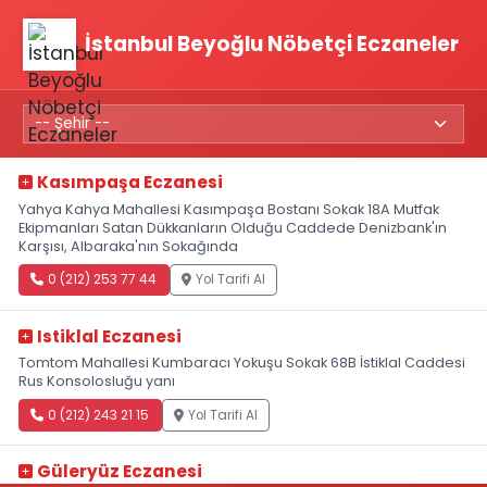
İstanbul Beyoğlu Nöbetçi Eczaneler
Kasımpaşa Eczanesi
Yahya Kahya Mahallesi Kasımpaşa Bostanı Sokak 18A Mutfak
Ekipmanları Satan Dükkanların Olduğu Caddede Denizbank'ın
Karşısı, Albaraka'nın Sokağında
0 (212) 253 77 44
Yol Tarifi Al
Istiklal Eczanesi
Tomtom Mahallesi Kumbaracı Yokuşu Sokak 68B İstiklal Caddesi
Rus Konsolosluğu yanı
0 (212) 243 21 15
Yol Tarifi Al
Güleryüz Eczanesi