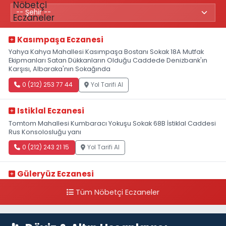
Kasımpaşa Eczanesi
Yahya Kahya Mahallesi Kasımpaşa Bostanı Sokak 18A Mutfak
Ekipmanları Satan Dükkanların Olduğu Caddede Denizbank'ın
Karşısı, Albaraka'nın Sokağında
0 (212) 253 77 44
Yol Tarifi Al
Istiklal Eczanesi
Tomtom Mahallesi Kumbaracı Yokuşu Sokak 68B İstiklal Caddesi
Rus Konsolosluğu yanı
0 (212) 243 21 15
Yol Tarifi Al
Güleryüz Eczanesi
Piripaşa Mahallesi Şaban Deresi Sokak 7 D Koç Müzesi Arkası-
Tüm Nöbetçi Eczaneler
kalaycıbahçe Meydana Doğru
0 (212) 369 95 85
Yol Tarifi Al