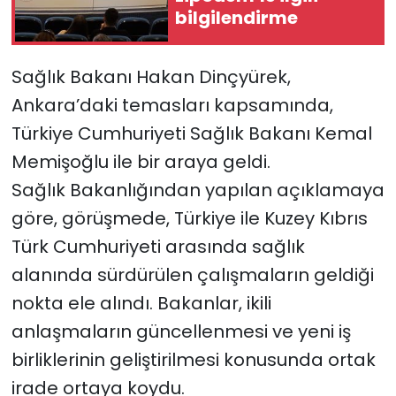
bilgilendirme
SAĞLIK
Sağlık Bakanı Hakan Dinçyürek,
Spor
Ankara’daki temasları kapsamında,
Teknoloji
Türkiye Cumhuriyeti Sağlık Bakanı Kemal
Memişoğlu ile bir araya geldi.
TÜRKiYE
Sağlık Bakanlığından yapılan açıklamaya
göre, görüşmede, Türkiye ile Kuzey Kıbrıs
Video Galeri
Türk Cumhuriyeti arasında sağlık
YAŞAM
alanında sürdürülen çalışmaların geldiği
nokta ele alındı. Bakanlar, ikili
Yazarlar
anlaşmaların güncellenmesi ve yeni iş
birliklerinin geliştirilmesi konusunda ortak
irade ortaya koydu.