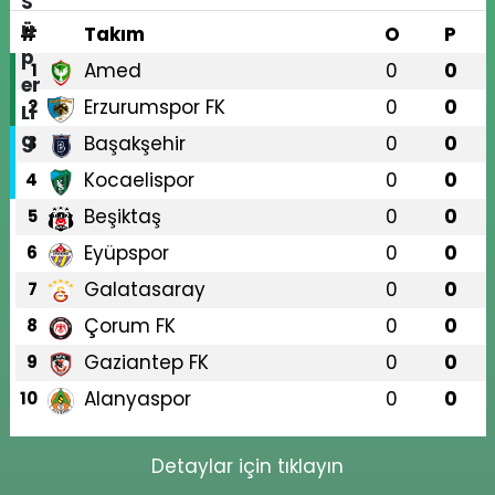
#
Takım
O
P
Amed
0
0
1
Erzurumspor FK
0
0
2
Başakşehir
0
0
3
Kocaelispor
0
0
4
Beşiktaş
0
0
5
Eyüpspor
0
0
6
Galatasaray
0
0
7
Çorum FK
0
0
8
Gaziantep FK
0
0
9
Alanyaspor
0
0
10
Detaylar için tıklayın