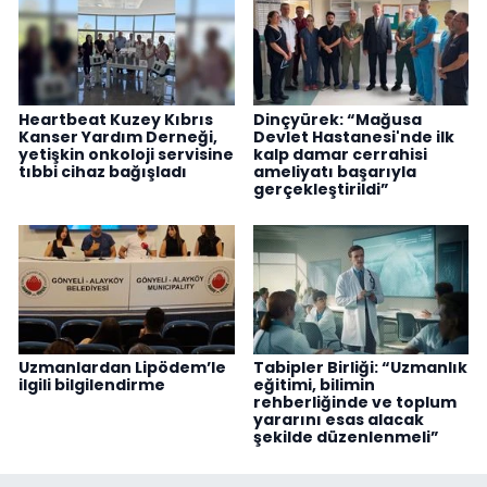
Heartbeat Kuzey Kıbrıs
Dinçyürek: “Mağusa
Kanser Yardım Derneği,
Devlet Hastanesi'nde ilk
yetişkin onkoloji servisine
kalp damar cerrahisi
tıbbi cihaz bağışladı
ameliyatı başarıyla
gerçekleştirildi”
Uzmanlardan Lipödem’le
Tabipler Birliği: “Uzmanlık
ilgili bilgilendirme
eğitimi, bilimin
rehberliğinde ve toplum
yararını esas alacak
şekilde düzenlenmeli”