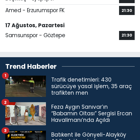
Amed - Erzurumspor FK
21:30
17 Ağustos, Pazartesi
Samsunspor - Göztepe
21:30
Trend Haberler
1
Trafik denetimleri: 430
sürücüye yasal işlem, 35 araç
trafikten men
2
Feza Aygın Sanıvar’ın
“Babamın Oltası” Sergisi Ercan
Havalimanı’nda Açıldı
3
Batıkent ile Gönyeli-Alayköy