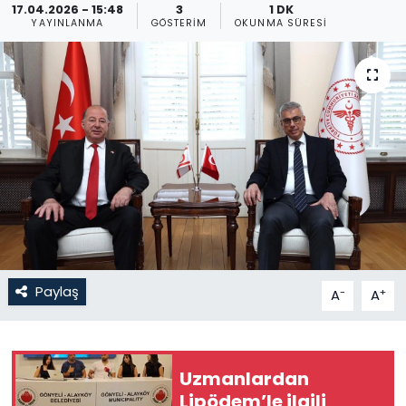
17.04.2026 - 15:48
3
1 DK
YAYINLANMA
GÖSTERIM
OKUNMA SÜRESI
Gündem
KKTC
KKTC YEREL SEÇİM 2018
Kültür Sanat
Magazin
Moda
Paylaş
-
+
A
A
Nöbetçi Eczaneler
Otomobil Dünyası
Uzmanlardan
Lipödem’le ilgili
Politika