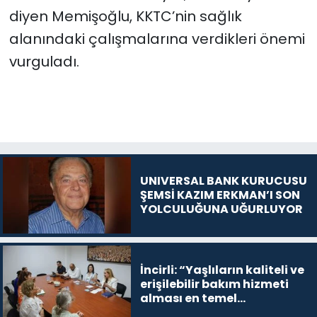
diyen Memişoğlu, KKTC’nin sağlık
alanındaki çalışmalarına verdikleri önemi
vurguladı.
UNIVERSAL BANK KURUCUSU
ŞEMSİ KAZIM ERKMAN’I SON
YOLCULUĞUNA UĞURLUYOR
İncirli: “Yaşlıların kaliteli ve
erişilebilir bakım hizmeti
alması en temel
önceliğimiz”