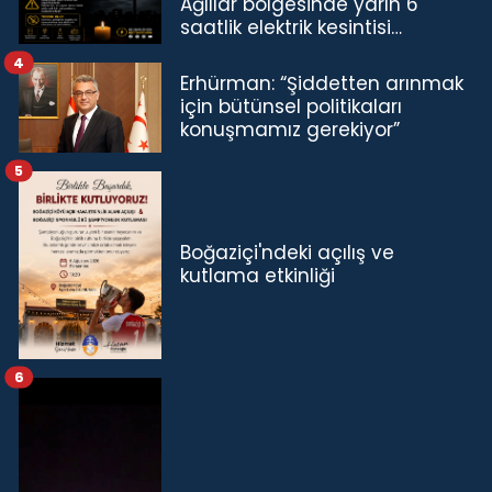
Ağıllar bölgesinde yarın 6
saatlik elektrik kesintisi…
4
Erhürman: “Şiddetten arınmak
için bütünsel politikaları
konuşmamız gerekiyor”
5
Boğaziçi'ndeki açılış ve
kutlama etkinliği
6