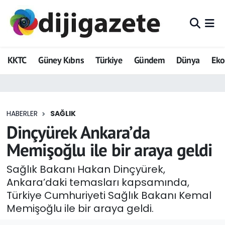
ADVERTORIAL
Hava Durumu
KKTC
Güney Kıbrıs
Türkiye
Gündem
Dünya
Ek
Dijigazete
Trafik Durumu
Dünya
Süper Lig Puan Durumu ve Fikstür
HABERLER
SAĞLIK
Eğitim
Tüm Manşetler
Dinçyürek Ankara’da
Ekonomi
Son Dakika Haberleri
Memişoğlu ile bir araya geldi
Foto Galeri
Haber Arşivi
Sağlık Bakanı Hakan Dinçyürek,
Ankara’daki temasları kapsamında,
GEZİ
Türkiye Cumhuriyeti Sağlık Bakanı Kemal
Memişoğlu ile bir araya geldi.
Güncel