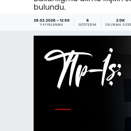
bulundu.
Gündem
28.02.2026 - 12:50
6
2 DK
KKTC
YAYINLANMA
GÖSTERIM
OKUNMA SÜRE
KKTC YEREL SEÇİM 2018
Kültür Sanat
Magazin
Moda
Nöbetçi Eczaneler
Otomobil Dünyası
Politika