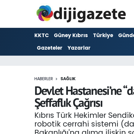
ADVERTORIAL
Hava Durumu
KKTC
Güney Kıbrıs
Türkiye
Günd
Dijigazete
Trafik Durumu
Gazeteler
Yazarlar
Dünya
Süper Lig Puan Durumu ve Fikstür
Eğitim
Tüm Manşetler
HABERLER
SAĞLIK
Ekonomi
Son Dakika Haberleri
Devlet Hastanesi’ne “da
Şeffaflık Çağrısı
Foto Galeri
Haber Arşivi
Kıbrıs Türk Hekimler Sendik
GEZİ
robotik cerrahi sistemi (da
Güncel
Bakanlığı'na alıma ilişkin