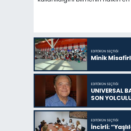
EDITÖRÜN SEÇTIĞI
Minik Misafir
EDITÖRÜN SEÇTIĞI
UNIVERSAL B
SON YOLCUL
EDITÖRÜN SEÇTIĞI
İncirli: “Yaşlı