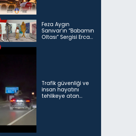
Feza Aygın
Sanıvar’ın “Babamın
Oltası” Sergisi Ercan
Havalimanı’nda
Açıldı
Trafik güvenliği ve
insan hayatını
tehlikeye atan
sürücü ve yolcuya
ceza...