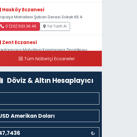
Hasköy Eczanesi
iripaşa Mahallesi Şaban Deresi Sokak 65 A
0 (212) 533 36 46
Yol Tarifi Al
Zent Eczanesi
aptanpaşa Mahallesi Kasımpaşa Zincirlikuyu
addesi 123B İstanbul Beyoğlu 4 Nolu ASM Karşısı
Tüm Nöbetçi Eczaneler
0 (212) 297 96 92
Yol Tarifi Al
Döviz & Altın Hesaplayıcı
₺