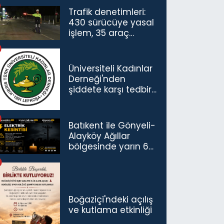
Trafik denetimleri:
430 sürücüye yasal
işlem, 35 araç
trafikten men
Üniversiteli Kadınlar
Derneği'nden
şiddete karşı tedbir
çağrısı
Batıkent ile Gönyeli-
Alayköy Ağıllar
bölgesinde yarın 6
saatlik elektrik
kesintisi…
Boğaziçi'ndeki açılış
ve kutlama etkinliği