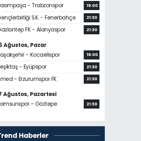
asımpaşa - Trabzonspor
19:00
ençlerbirliği S.K. - Fenerbahçe
21:30
aziantep FK - Alanyaspor
21:30
6 Ağustos, Pazar
aşakşehir - Kocaelispor
19:00
eşiktaş - Eyüpspor
21:30
med - Erzurumspor FK
21:30
7 Ağustos, Pazartesi
amsunspor - Göztepe
21:30
Trend Haberler