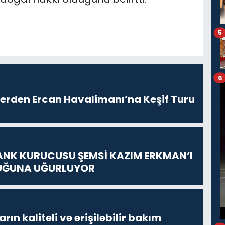
5
6
lerden Ercan Havalimanı’na Keşif Turu
ANK KURUCUSU ŞEMSİ KAZIM ERKMAN’I
UĞUNA UĞURLUYOR
ların kaliteli ve erişilebilir bakım