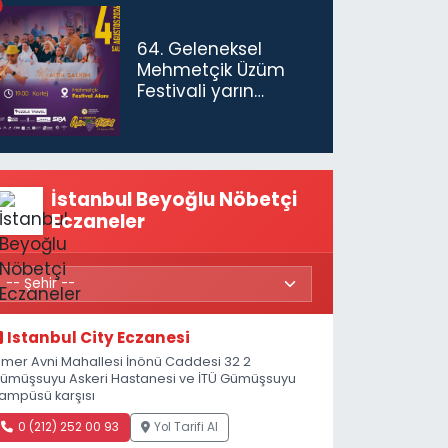
64. Geleneksel
Mehmetçik Üzüm
Festivali yarın
başlıyor
İstanbul Beyoğlu Nöbetçi
Eczaneler
Istanbul City Eczanesi
mer Avni Mahallesi İnönü Caddesi 32 2
ümüşsuyu Askeri Hastanesi ve İTÜ Gümüşsuyu
ampüsü karşısı
0 (212) 252 00 93
Yol Tarifi Al