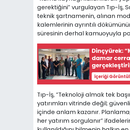
gerektiğini” vurgulayan Tıp-İş, S
teknik şartnamenin, alınan mode
kalemlerinin ayrıntılı dökümün
süresinin derhal kamuoyuyla pay
Dinçyürek: “
damar cerrah
gerçekleştiri
İçeriği Görüntü
Tıp-İş, “Teknoloji almak tek başın
yatırımları vitrinde değil; güvenl
içinde anlam kazanır. Planlama,
her yatırım sorgulanır” ifadeler
kullanıldığını bilmenin halkın en