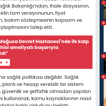
1
ağlık Bakanlığı’ndan, ihale dosyasının,
lin tam versiyonunun, fiyat
ün, bakım sözleşmesinin kapsam ve
2
laşılmasını talep etti.
Mağusa Devlet Hastanesi'nde ilk kalp
isi ameliyatı başarıyla
ldi”
3
le
a sağlık politikası değildir. Sağlık
4
i, planlı ve hesap verebilir bir sistem
 güvenlik ve şeffaflık olmadan yapılan
ini kullanarak, kamu kaynaklarının nasıl
 doğal hakkı olduğunu belirtti.