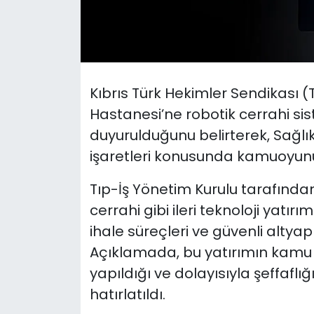
SAĞLIK
Spor
Kıbrıs Türk Hekimler Sendikası (
Teknoloji
Hastanesi’ne robotik cerrahi sis
duyurulduğunu belirterek, Sağlık
TÜRKiYE
işaretleri konusunda kamuoyunu
Video Galeri
Tıp-İş Yönetim Kurulu tarafından
cerrahi gibi ileri teknoloji yatı
YAŞAM
ihale süreçleri ve güvenli altyap
Yazarlar
Açıklamada, bu yatırımın kamu ka
yapıldığı ve dolayısıyla şeffaflı
hatırlatıldı.