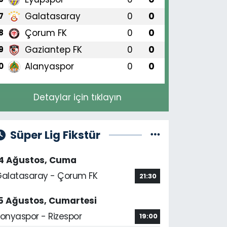
Galatasaray
0
0
7
Çorum FK
0
0
8
Gaziantep FK
0
0
9
Alanyaspor
0
0
0
Detaylar için tıklayın
Süper Lig Fikstür
14 Ağustos, Cuma
alatasaray - Çorum FK
21:30
5 Ağustos, Cumartesi
onyaspor - Rizespor
19:00