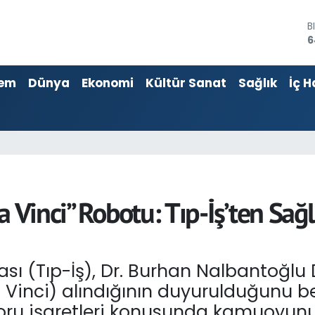
B
6
D
4
E
5
em
Dünya
Ekonomi
Kültür Sanat
Sağlık
İç H
S
6
G
6
B
1
 Vinci” Robotu: Tıp-İş’ten Sağl
ası (Tıp-İş), Dr. Burhan Nalbantoğlu
 Vinci) alındığının duyurulduğunu bel
 soru işaretleri konusunda kamuoyun