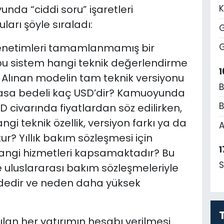
unda “ciddi soru” işaretleri
K
arı şöyle sıraladı:
G
enetimleri tamamlanmamış bir
G
u sistem hangi teknik değerlendirme
1
tir? Alınan modelin tam teknik versiyonu
B
iyasa bedeli kaç USD’dir? Kamuoyunda
B
D civarında fiyatlardan söz edilirken,
i teknik özellik, versiyon farkı ya da
A
? Yıllık bakım sözleşmesi için
1
angi hizmetleri kapsamaktadır? Bu
S
 uluslararası bakım sözleşmeleriyle
eydedir ve neden daha yüksek
lan her yatırımın hesabı verilmesi