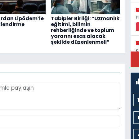
P
rdan Lipödem’le
Tabipler Birliği: “Uzmanlık
lgilendirme
eğitimi, bilimin
rehberliğinde ve toplum
yararını esas alacak
şekilde düzenlenmeli”
K
C