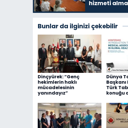
hizmeti alma
Bunlar da ilginizi çekebilir
Dinçyürek: “Genç
Dünya Tab
hekimlerin haklı
Başkanı D
mücadelesinin
Türk Tabi
yanındayız”
konuğu o