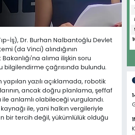
Tıp-İş), Dr. Burhan Nalbantoğlu Devlet
1
temi (da Vinci) alındığının
 Bakanlığı'na alıma ilişkin soru
 bilgilendirme çağrısında bulundu.
 yapılan yazılı açıklamada, robotik
rımlarının, ancak doğru planlama, şeffaf
ı ile anlamlı olabileceği vurgulandı.
G
ynağı ile, yani halkın vergileriyle
ğın bir tercih değil, yükümlülük olduğu
1
K