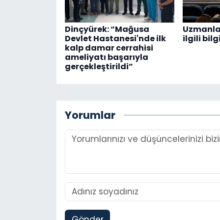
Dinçyürek: “Mağusa
Uzmanla
Devlet Hastanesi'nde ilk
ilgili bi
kalp damar cerrahisi
ameliyatı başarıyla
gerçekleştirildi”
Yorumlar
Gönder