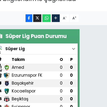
-
+
A
A
Süper Lig Puan Durumu
Süper Lig
#
Takım
O
P
Amed
0
0
1
Erzurumspor FK
0
0
2
Başakşehir
0
0
3
Kocaelispor
0
0
4
Beşiktaş
0
0
5
Eyüpspor
0
0
6