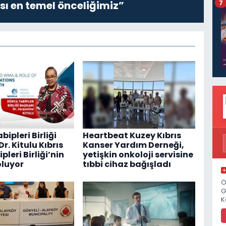
7
sı en temel önceliğimiz”
ipleri Birliği
Heartbeat Kuzey Kıbrıs
r. Kitulu Kıbrıs
Kanser Yardım Derneği,
pleri Birliği’nin
yetişkin onkoloji servisine
luyor
tıbbi cihaz bağışladı
Ö
G
K