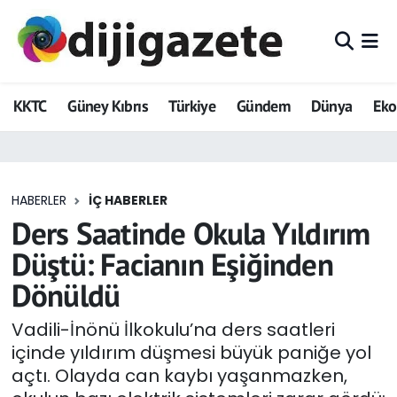
ADVERTORIAL
Hava Durumu
KKTC
Güney Kıbrıs
Türkiye
Gündem
Dünya
Ek
Dijigazete
Trafik Durumu
Dünya
Süper Lig Puan Durumu ve Fikstür
HABERLER
İÇ HABERLER
Eğitim
Tüm Manşetler
Ders Saatinde Okula Yıldırım
Ekonomi
Son Dakika Haberleri
Düştü: Facianın Eşiğinden
Dönüldü
Foto Galeri
Haber Arşivi
Vadili-İnönü İlkokulu’na ders saatleri
GEZİ
içinde yıldırım düşmesi büyük paniğe yol
açtı. Olayda can kaybı yaşanmazken,
Güncel