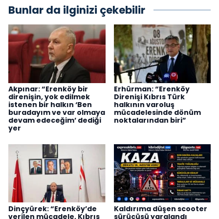
Bunlar da ilginizi çekebilir
Akpınar: “Erenköy bir
Erhürman: “Erenköy
direnişin, yok edilmek
Direnişi Kıbrıs Türk
istenen bir halkın ‘Ben
halkının varoluş
buradayım ve var olmaya
mücadelesinde dönüm
devam edeceğim’ dediği
noktalarından biri”
yer
Dinçyürek: “Erenköy’de
Kaldırıma düşen scooter
verilen mücadele, Kıbrıs
sürücüsü yaralandı