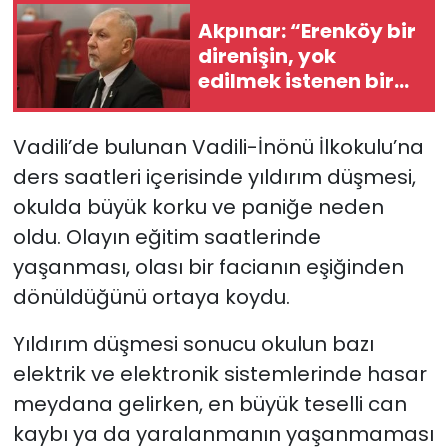
Akpınar: “Erenköy bir
SAĞLIK
direnişin, yok
edilmek istenen bir
Spor
halkın ‘Ben
buradayım ve var
Vadili’de bulunan Vadili-İnönü İlkokulu’na
Teknoloji
olmaya devam
ders saatleri içerisinde yıldırım düşmesi,
edeceğim’ dediği yer
TÜRKiYE
okulda büyük korku ve paniğe neden
oldu. Olayın eğitim saatlerinde
Video Galeri
yaşanması, olası bir facianın eşiğinden
dönüldüğünü ortaya koydu.
YAŞAM
Yıldırım düşmesi sonucu okulun bazı
Yazarlar
elektrik ve elektronik sistemlerinde hasar
meydana gelirken, en büyük teselli can
kaybı ya da yaralanmanın yaşanmaması