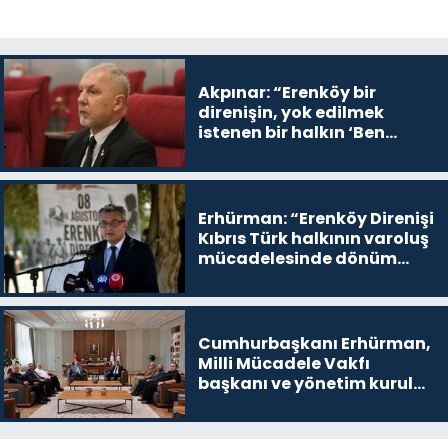
Akpınar: “Erenköy bir
direnişin, yok edilmek
istenen bir halkın ‘Ben
buradayım ve var olmaya
devam edeceğim’ dediği
yer
Erhürman: “Erenköy Direnişi
Kıbrıs Türk halkının varoluş
mücadelesinde dönüm
noktalarından biri”
Cumhurbaşkanı Erhürman,
Milli Mücadele Vakfı
başkanı ve yönetim kurulu
üyelerini kabul etti