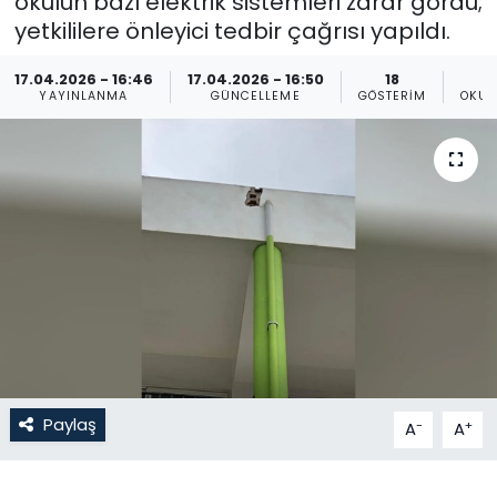
okulun bazı elektrik sistemleri zarar gördü;
yetkililere önleyici tedbir çağrısı yapıldı.
Gündem
17.04.2026 - 16:46
17.04.2026 - 16:50
18
KKTC
YAYINLANMA
GÜNCELLEME
GÖSTERIM
OKUN
KKTC YEREL SEÇİM 2018
Kültür Sanat
Magazin
Moda
Nöbetçi Eczaneler
Paylaş
-
+
A
A
Otomobil Dünyası
Politika