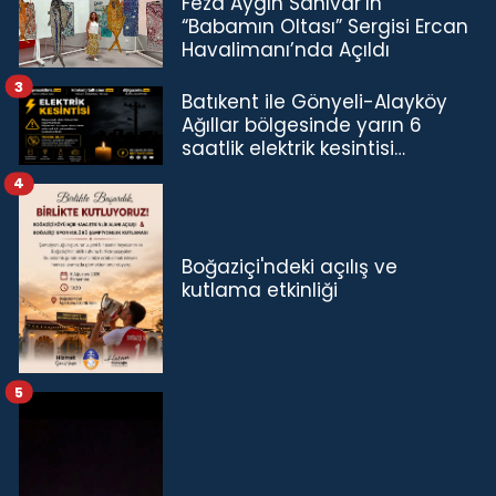
Feza Aygın Sanıvar’ın
“Babamın Oltası” Sergisi Ercan
Havalimanı’nda Açıldı
3
Batıkent ile Gönyeli-Alayköy
Ağıllar bölgesinde yarın 6
saatlik elektrik kesintisi…
4
Boğaziçi'ndeki açılış ve
kutlama etkinliği
5