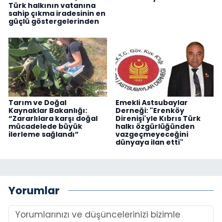
Türk halkının vatanına
sahip çıkma iradesinin en
güçlü göstergelerinden
Tarım ve Doğal
Emekli Astsubaylar
Kaynaklar Bakanlığı:
Derneği: "Erenköy
“Zararlılara karşı doğal
Direnişi'yle Kıbrıs Türk
mücadelede büyük
halkı özgürlüğünden
ilerleme sağlandı”
vazgeçmeyeceğini
dünyaya ilan etti"
Yorumlar