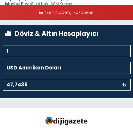
İstanbul Beyoğlu 4 Nolu ASM Karşısı
Tüm Nöbetçi Eczaneler
0 (212) 297 96 92
Yol Tarifi Al
Döviz & Altın Hesaplayıcı
₺