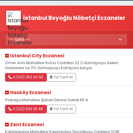
İstanbul Beyoğlu Nöbetçi Eczaneler
Istanbul City Eczanesi
Ömer Avni Mahallesi İnönü Caddesi 32 2 Gümüşsuyu Askeri
Hastanesi ve İTÜ Gümüşsuyu Kampüsü karşısı
0 (212) 252 00 93
Yol Tarifi Al
Hasköy Eczanesi
Piripaşa Mahallesi Şaban Deresi Sokak 65 A
0 (212) 533 36 46
Yol Tarifi Al
Zent Eczanesi
Kaptanpaşa Mahallesi Kasımpaşa Zincirlikuyu Caddesi 123B