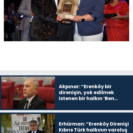
Akpınar: “Erenköy bir
direnişin, yok edilmek
istenen bir halkın ‘Ben
buradayım ve var olmaya
devam edeceğim’ dediği
yer
Erhürman: “Erenköy Direnişi
Kıbrıs Türk halkının varoluş