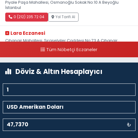
Piyale Paşa Mahallesi, Osmanoğlu Sokak No:10 A Beyoğlu
İstanbul
0 (212) 235 72 04
Yol Tarifi Al
Lara Eczanesi
Cihangir Mahallesi, Sıraselviler Caddesi No:73 A Cihangir
Beyoğlu İstanbul
Tüm Nöbetçi Eczaneler
0 (212) 293 90 86
Yol Tarifi Al
Döviz & Altın Hesaplayıcı
₺