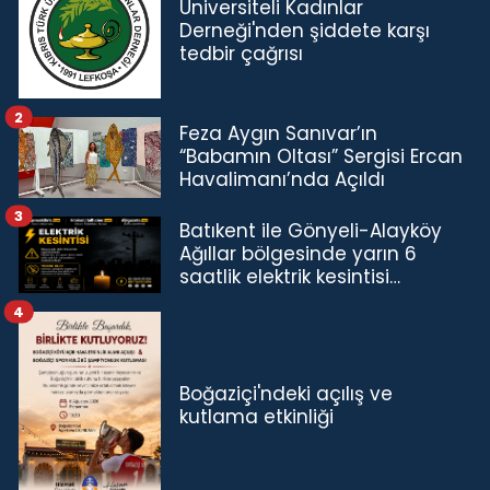
Üniversiteli Kadınlar
Derneği'nden şiddete karşı
tedbir çağrısı
2
Feza Aygın Sanıvar’ın
“Babamın Oltası” Sergisi Ercan
Havalimanı’nda Açıldı
3
Batıkent ile Gönyeli-Alayköy
Ağıllar bölgesinde yarın 6
saatlik elektrik kesintisi…
4
Boğaziçi'ndeki açılış ve
kutlama etkinliği