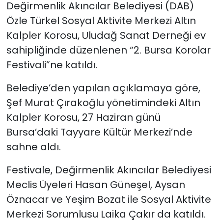
Değirmenlik Akıncılar Belediyesi (DAB)
Özle Türkel Sosyal Aktivite Merkezi Altın
SAĞLIK
Kalpler Korosu, Uludağ Sanat Derneği ev
Spor
sahipliğinde düzenlenen “2. Bursa Korolar
Festivali”ne katıldı.
Teknoloji
Belediye’den yapılan açıklamaya göre,
TÜRKiYE
Şef Murat Çırakoğlu yönetimindeki Altın
Kalpler Korosu, 27 Haziran günü
Video Galeri
Bursa’daki Tayyare Kültür Merkezi’nde
sahne aldı.
YAŞAM
Festivale, Değirmenlik Akıncılar Belediyesi
Yazarlar
Meclis Üyeleri Hasan Güneşel, Aysan
Öznacar ve Yeşim Bozat ile Sosyal Aktivite
Merkezi Sorumlusu Laika Çakır da katıldı.