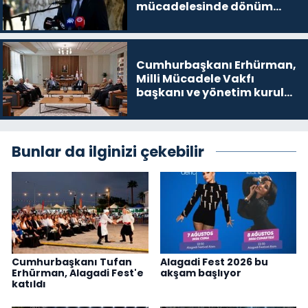
mücadelesinde dönüm
noktalarından biri”
Cumhurbaşkanı Erhürman,
Milli Mücadele Vakfı
başkanı ve yönetim kurulu
üyelerini kabul etti
Bunlar da ilginizi çekebilir
Cumhurbaşkanı Tufan
Alagadi Fest 2026 bu
Erhürman, Alagadi Fest'e
akşam başlıyor
katıldı