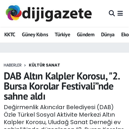
ADVERTORIAL
Hava Durumu
KKTC
Güney Kıbrıs
Türkiye
Gündem
Dünya
Ek
Dijigazete
Trafik Durumu
Dünya
Süper Lig Puan Durumu ve Fikstür
HABERLER
KÜLTÜR SANAT
Eğitim
Tüm Manşetler
DAB Altın Kalpler Korosu, "2.
Ekonomi
Son Dakika Haberleri
Bursa Korolar Festivali”nde
sahne aldı
Foto Galeri
Haber Arşivi
Değirmenlik Akıncılar Belediyesi (DAB)
GEZİ
Özle Türkel Sosyal Aktivite Merkezi Altın
Kalpler Korosu, Uludağ Sanat Derneği ev
Güncel