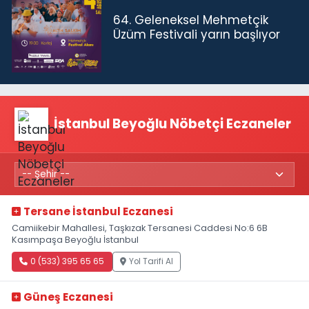
64. Geleneksel Mehmetçik
Üzüm Festivali yarın başlıyor
İstanbul Beyoğlu Nöbetçi Eczaneler
Tersane İstanbul Eczanesi
Camiikebir Mahallesi, Taşkızak Tersanesi Caddesi No:6 6B
Kasımpaşa Beyoğlu İstanbul
0 (533) 395 65 65
Yol Tarifi Al
Güneş Eczanesi