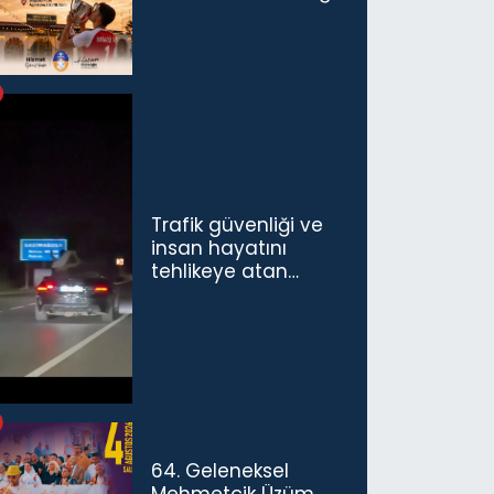
Trafik güvenliği ve
insan hayatını
tehlikeye atan
sürücü ve yolcuya
ceza...
64. Geleneksel
Mehmetçik Üzüm