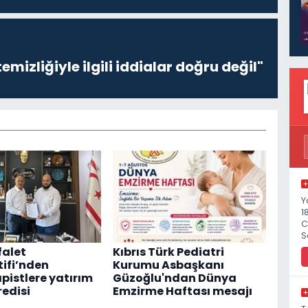
emizliğiyle ilgili iddialar doğru değil"
Y
1
C
S
falet
Kıbrıs Türk Pediatri
ifi’nden
Kurumu Asbaşkanı
pistlere yatırım
Güzoğlu'ndan Dünya
redisi
Emzirme Haftası mesajı