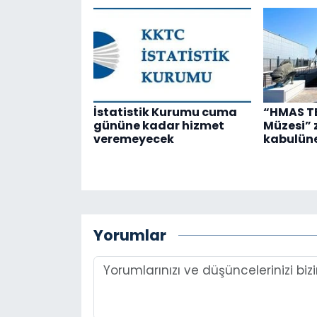
İstatistik Kurumu cuma
“HMAS TE
gününe kadar hizmet
Müzesi” 
veremeyecek
kabulüne
Yorumlar