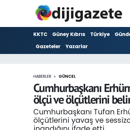
ADVERTORIAL
Hava Durumu
KKTC
Güney Kıbrıs
Türkiye
Günd
Dijigazete
Trafik Durumu
Gazeteler
Yazarlar
Dünya
Süper Lig Puan Durumu ve Fikstür
Eğitim
Tüm Manşetler
HABERLER
GÜNCEL
Ekonomi
Son Dakika Haberleri
Cumhurbaşkanı Erhürman
ölçü ve ölçütlerini beli
Foto Galeri
Haber Arşivi
Cumhurbaşkanı Tufan Erhürm
GEZİ
ölçütlerini yavaş ve sessi
Güncel
inandığını ifade etti.