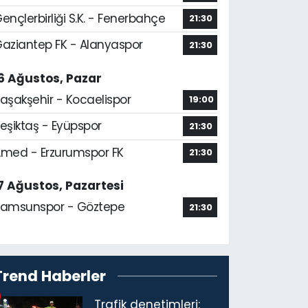
ençlerbirliği S.K. - Fenerbahçe
21:30
aziantep FK - Alanyaspor
21:30
6 Ağustos, Pazar
aşakşehir - Kocaelispor
19:00
eşiktaş - Eyüpspor
21:30
med - Erzurumspor FK
21:30
7 Ağustos, Pazartesi
amsunspor - Göztepe
21:30
Trend Haberler
Trafik denetimleri: