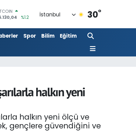
°
OLAR
30
İstanbul
7,7106
%0.17
URO
5,1652
%0.27
aberler
Spor
Bilim
Eğitim
TERLİN
4,4046
%0.35
RAM ALTIN
618.49
%2.12
İST100
3.773
%-19
ITCOIN
5.130,04
%1.2
arılarla halkın yeni
arla halkın yeni ölçü ve
ek, gençlere güvendiğini ve