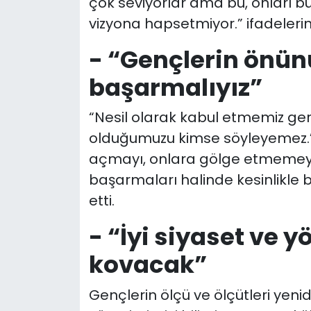
çok seviyorlar ama bu, onları bur
vizyona hapsetmiyor.” ifadelerini
- “Gençlerin önü
başarmalıyız”
“Nesil olarak kabul etmemiz gere
olduğumuzu kimse söyleyemez.”
açmayı, onlara gölge etmemeyi
başarmaları halinde kesinlikle b
etti.
- “İyi siyaset ve 
kovacak”
Gençlerin ölçü ve ölçütleri yeniden