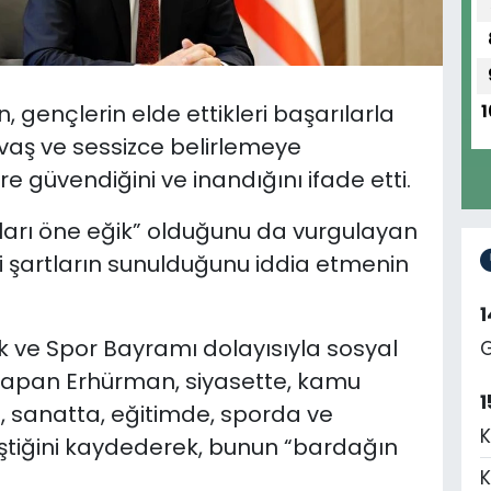
ençlerin elde ettikleri başarılarla
1
yavaş ve sessizce belirlemeye
 güvendiğini ve inandığını ifade etti.
şları öne eğik” olduğunu da vurgulayan
i şartların sunulduğunu iddia etmenin
k ve Spor Bayramı dolayısıyla sosyal
G
pan Erhürman, siyasette, kamu
1
 sanatta, eğitimde, sporda ve
K
kleştiğini kaydederek, bunun “bardağın
K