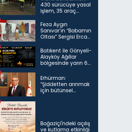
430 sürücüye yasal
işlem, 35 araç
trafikten men
Feza Aygın
Sanıvar’ın “Babamın
Oltası” Sergisi Ercan
Havalimanı’nda
Açıldı
Batıkent ile Gönyeli-
Alayköy Ağıllar
bölgesinde yarın 6
saatlik elektrik
kesintisi…
Erhürman:
“Şiddetten arınmak
için bütünsel
politikaları
konuşmamız
gerekiyor”
Boğaziçi'ndeki açılış
ve kutlama etkinliği