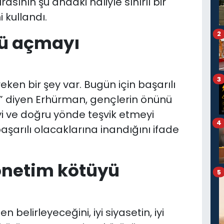
asının şu andaki haliyle sınırlı bir
 kullandı.
2
nü açmayı
3
ken bir şey var. Bugün için başarılı
 diyen Erhürman, gençlerin önünü
 ve doğru yönde teşvik etmeyi
4
aşarılı olacaklarına inandığını ifade
yönetim kötüyü
5
 belirleyeceğini, iyi siyasetin, iyi