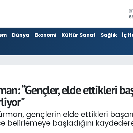
D
4
E
5
em
Dünya
Ekonomi
Kültür Sanat
Sağlık
İç H
S
6
G
6
B
1
B
6
: “Gençler, elde ettikleri baş
rliyor"
an, gençlerin elde ettikleri başarıl
zce belirlemeye başladığını kaydeder