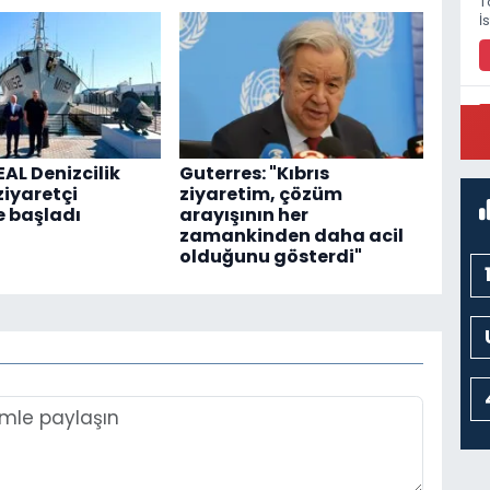
T
İ
P
M
AL Denizcilik
Guterres: "Kıbrıs
ziyaretçi
ziyaretim, çözüm
 başladı
arayışının her
zamankinden daha acil
olduğunu gösterdi"