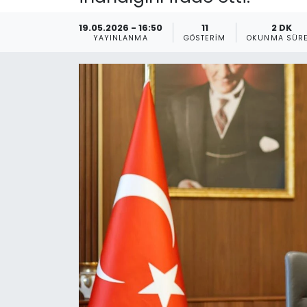
Gündem
19.05.2026 - 16:50
11
2 DK
YAYINLANMA
GÖSTERIM
OKUNMA SÜRE
KKTC
KKTC YEREL SEÇİM 2018
Kültür Sanat
Magazin
Moda
Nöbetçi Eczaneler
Otomobil Dünyası
Politika