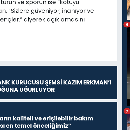
ültürün ve sporun ise “kötüyü
, “Sizlere güveniyor, inanıyor ve
 gençler.” diyerek açıklamasını
6
ANK KURUCUSU ŞEMSİ KAZIM ERKMAN’I
UĞUNA UĞURLUYOR
7
ların kaliteli ve erişilebilir bakım
sı en temel önceliğimiz”