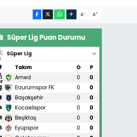
-
+
A
A
Süper Lig Puan Durumu
Süper Lig
#
Takım
O
P
Amed
0
0
1
Erzurumspor FK
0
0
2
Başakşehir
0
0
3
Kocaelispor
0
0
4
Beşiktaş
0
0
5
Eyüpspor
0
0
6