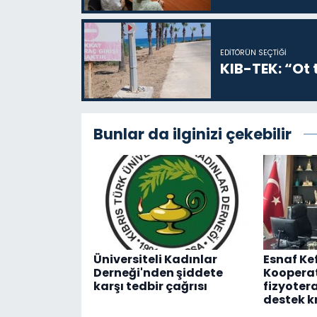
EDITÖRÜN SEÇTIĞI
KIB-TEK: “Ot t
Bunlar da ilginizi çekebilir
Üniversiteli Kadınlar
Esnaf Ke
Derneği'nden şiddete
Kooperat
karşı tedbir çağrısı
fizyotera
destek k