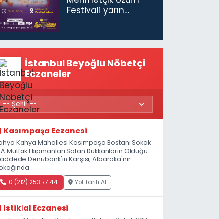
Festivali yarın
başlıyor
İstanbul Beyoğlu Nöbetçi
Eczaneler
Kasımpaşa Eczanesi
ahya Kahya Mahallesi Kasımpaşa Bostanı Sokak
8A Mutfak Ekipmanları Satan Dükkanların Olduğu
addede Denizbank'ın Karşısı, Albaraka'nın
okağında
0 (212) 253 77 44
Yol Tarifi Al
Istiklal Eczanesi