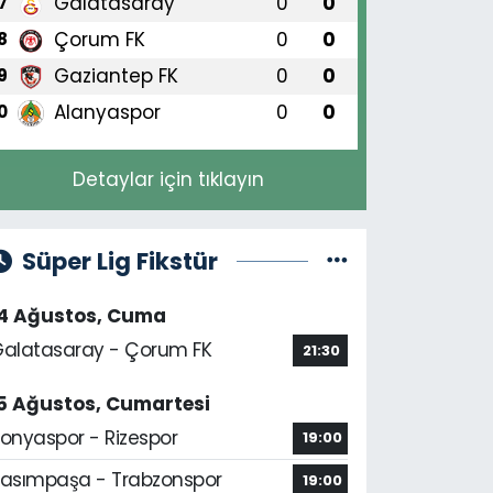
Galatasaray
0
0
7
Çorum FK
0
0
8
Gaziantep FK
0
0
9
Alanyaspor
0
0
0
Detaylar için tıklayın
Süper Lig Fikstür
14 Ağustos, Cuma
alatasaray - Çorum FK
21:30
5 Ağustos, Cumartesi
onyaspor - Rizespor
19:00
asımpaşa - Trabzonspor
19:00