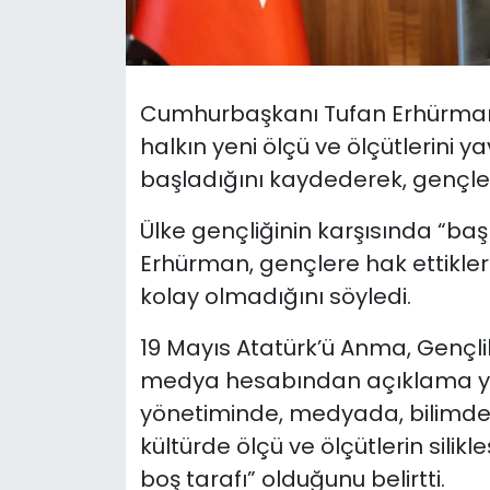
SAĞLIK
Spor
Cumhurbaşkanı Tufan Erhürman, g
halkın yeni ölçü ve ölçütlerini 
Teknoloji
başladığını kaydederek, gençlere
TÜRKiYE
Ülke gençliğinin karşısında “ba
Erhürman, gençlere hak ettikler
Video Galeri
kolay olmadığını söyledi.
YAŞAM
19 Mayıs Atatürk’ü Anma, Gençli
medya hesabından açıklama ya
Yazarlar
yönetiminde, medyada, bilimde,
kültürde ölçü ve ölçütlerin sili
boş tarafı” olduğunu belirtti.