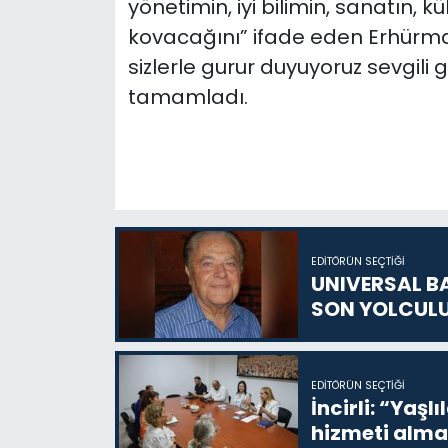
yönetimin, iyi bilimin, sanatın, k
kovacağını” ifade eden Erhürman
sizlerle gurur duyuyoruz sevgili
tamamladı.
EDITÖRÜN SEÇTIĞI
UNIVERSAL B
SON YOLCUL
EDITÖRÜN SEÇTIĞI
İncirli: “Yaşlı
hizmeti alma