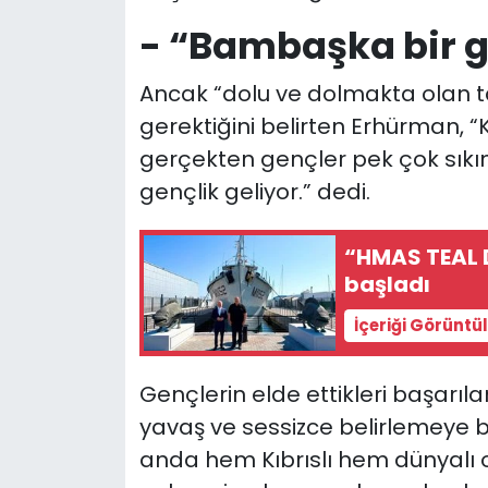
- “Bambaşka bir g
Ancak “dolu ve dolmakta olan 
gerektiğini belirten Erhürman, “
gerçekten gençler pek çok sıkı
gençlik geliyor.” dedi.
“HMAS TEAL D
başladı
İçeriği Görüntü
Gençlerin elde ettikleri başarıla
yavaş ve sessizce belirlemeye 
anda hem Kıbrıslı hem dünyalı o