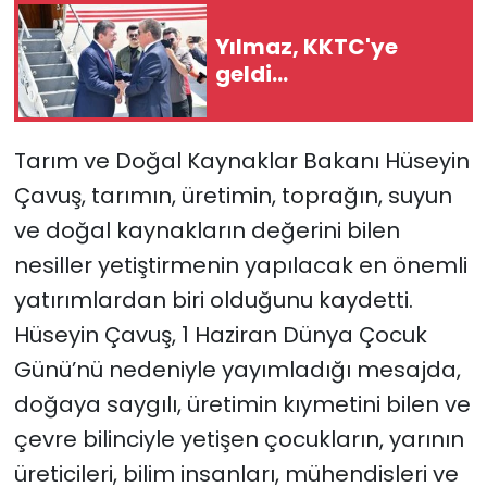
Yılmaz, KKTC'ye
SAĞLIK
geldi...
Spor
Tarım ve Doğal Kaynaklar Bakanı Hüseyin
Teknoloji
Çavuş, tarımın, üretimin, toprağın, suyun
TÜRKiYE
ve doğal kaynakların değerini bilen
nesiller yetiştirmenin yapılacak en önemli
Video Galeri
yatırımlardan biri olduğunu kaydetti.
YAŞAM
Hüseyin Çavuş, 1 Haziran Dünya Çocuk
Günü’nü nedeniyle yayımladığı mesajda,
Yazarlar
doğaya saygılı, üretimin kıymetini bilen ve
çevre bilinciyle yetişen çocukların, yarının
üreticileri, bilim insanları, mühendisleri ve