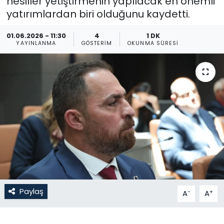
nesiller yetiştirmenin yapılacak en önemli
yatırımlardan biri olduğunu kaydetti.
Gündem
01.06.2026 - 11:30
4
1 DK
KKTC
YAYINLANMA
GÖSTERIM
OKUNMA SÜRESI
KKTC YEREL SEÇİM 2018
Kültür Sanat
Magazin
Moda
Nöbetçi Eczaneler
Paylaş
-
+
A
A
Otomobil Dünyası
Politika