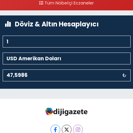
Tüm Nöbetçi Eczaneler
0 (212) 297 30 13
Yol Tarifi Al
Döviz & Altın Hesaplayıcı
₺