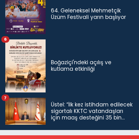
64. Geleneksel Mehmetçik
Üzüm Festivali yarın başlıyor
6
Boğaziçi'ndeki açılış ve
kutlama etkinliği
7
Üstel: “İlk kez istihdam edilecek
sigortalı KKTC vatandaşları
için maaş desteğini 35 bin
TL'ye çıkardık”