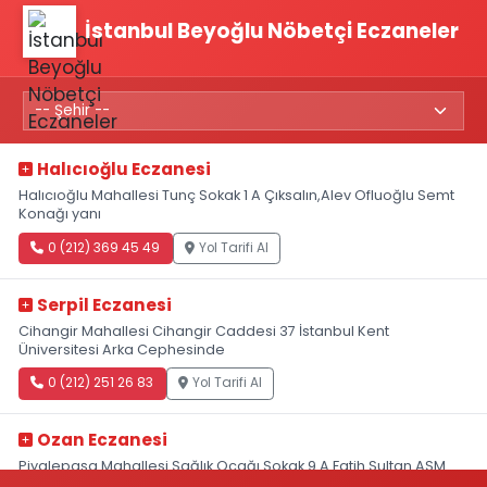
İstanbul Beyoğlu Nöbetçi Eczaneler
Halıcıoğlu Eczanesi
Halıcıoğlu Mahallesi Tunç Sokak 1 A Çıksalın,Alev Ofluoğlu Semt
Konağı yanı
0 (212) 369 45 49
Yol Tarifi Al
Serpil Eczanesi
Cihangir Mahallesi Cihangir Caddesi 37 İstanbul Kent
Üniversitesi Arka Cephesinde
0 (212) 251 26 83
Yol Tarifi Al
Ozan Eczanesi
Piyalepaşa Mahallesi Sağlık Ocağı Sokak 9 A Fatih Sultan ASM
Yanı