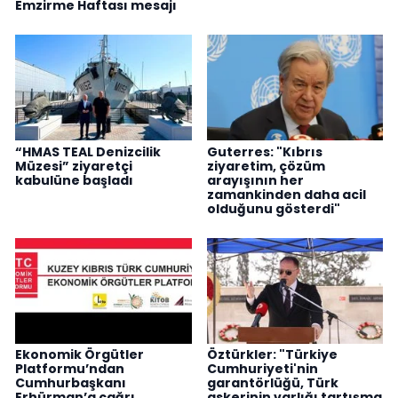
Emzirme Haftası mesajı
“HMAS TEAL Denizcilik
Guterres: "Kıbrıs
Müzesi” ziyaretçi
ziyaretim, çözüm
kabulüne başladı
arayışının her
zamankinden daha acil
olduğunu gösterdi"
Ekonomik Örgütler
Öztürkler: "Türkiye
Platformu’ndan
Cumhuriyeti'nin
Cumhurbaşkanı
garantörlüğü, Türk
Erhürman’a çağrı
askerinin varlığı tartışma