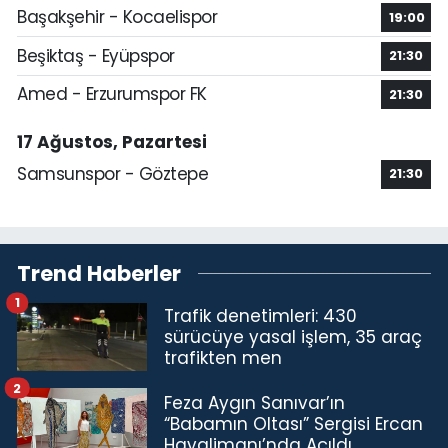
Başakşehir - Kocaelispor
19:00
Beşiktaş - Eyüpspor
21:30
Amed - Erzurumspor FK
21:30
17 Ağustos, Pazartesi
Samsunspor - Göztepe
21:30
Trend Haberler
1
Trafik denetimleri: 430
sürücüye yasal işlem, 35 araç
trafikten men
2
Feza Aygın Sanıvar’ın
“Babamın Oltası” Sergisi Ercan
Havalimanı’nda Açıldı