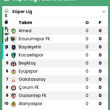
Süper Lig
#
Takım
O
P
Amed
0
0
1
Erzurumspor FK
0
0
2
Başakşehir
0
0
3
Kocaelispor
0
0
4
Beşiktaş
0
0
5
Eyüpspor
0
0
6
Galatasaray
0
0
7
Çorum FK
0
0
8
Gaziantep FK
0
0
9
Alanyaspor
0
0
10