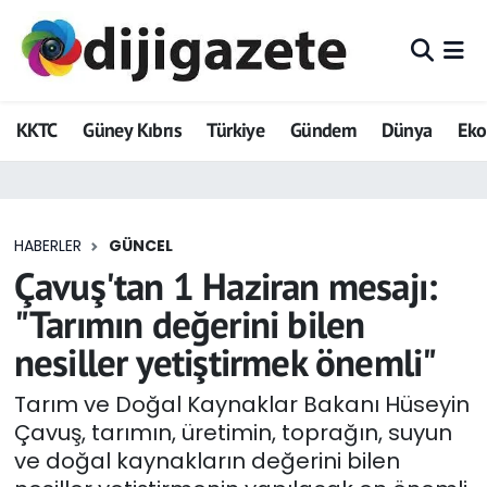
ADVERTORIAL
Hava Durumu
KKTC
Güney Kıbrıs
Türkiye
Gündem
Dünya
Ek
Dijigazete
Trafik Durumu
Dünya
Süper Lig Puan Durumu ve Fikstür
HABERLER
GÜNCEL
Eğitim
Tüm Manşetler
Çavuş'tan 1 Haziran mesajı:
Ekonomi
Son Dakika Haberleri
"Tarımın değerini bilen
nesiller yetiştirmek önemli"
Foto Galeri
Haber Arşivi
Tarım ve Doğal Kaynaklar Bakanı Hüseyin
GEZİ
Çavuş, tarımın, üretimin, toprağın, suyun
ve doğal kaynakların değerini bilen
Güncel